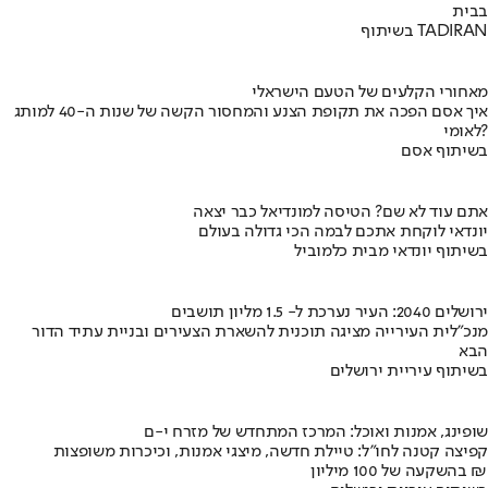
בבית
בשיתוף TADIRAN
מאחורי הקלעים של הטעם הישראלי
איך אסם הפכה את תקופת הצנע והמחסור הקשה של שנות ה-40 למותג
לאומי?
בשיתוף אסם
אתם עוד לא שם? הטיסה למונדיאל כבר יצאה
יונדאי לוקחת אתכם לבמה הכי גדולה בעולם
בשיתוף יונדאי מבית כלמוביל
ירושלים 2040: העיר נערכת ל- 1.5 מליון תושבים
מנכ"לית העירייה מציגה תוכנית להשארת הצעירים ובניית עתיד הדור
הבא
בשיתוף עיריית ירושלים
שופינג, אמנות ואוכל: המרכז המתחדש של מזרח י-ם
קפיצה קטנה לחו"ל: טיילת חדשה, מיצגי אמנות, וכיכרות משופצות
בהשקעה של 100 מיליון ₪