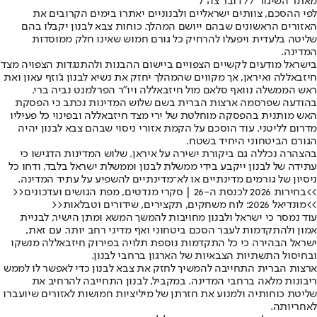
מאתר השיגור // דובר צה"ל
לפי ההסכם, צוותים ישראליים ולבנוניים יאתרו בימים הקרובים את
האזורים הראשונים שבהם ייושם המהלך. כוחות צבא לבנון יקבלו בהם
שליטה בלעדית ויפעלו להרחיק כל גורם חמוש שאינו חלק ממוסדות
המדינה.
בישראל מודעים לקשיים הצפויים ביישום ההבנות ולהתנגדות הצפויה מצד
חיזבאללה ואיראן, אך מקווים שהמהלך יחזק את נשיא לבנון ג'וזף עאון ואת
ראש הממשלה נוואף סלאם מול חיזבאללה ויו"ר הפרלמנט נביה ברי.
בהודעה שפרסמה ארצות הברית בשם שלוש המדינות נכתב כי הפסקת
האש מותנית בהפסקה מוחלטת של ירי מצד חיזבאללה ובפינוי כל פעיליו
מדרום לליטני. עוד הוסכם על הקמת אזורי ניסוי שבהם צבא לבנון יהיה
הגורם הביטחוני היחיד בשטח.
בהצהרה נכללה גם ביקורת ישירה על איראן. שלוש המדינות הדגישו כי
עתידה של לבנון ייקבע בידי ממשלת לבנון וממשלת ישראל בלבד, ודחו כל
ניסיון של גורמים מדינתיים או לא־מדינתיים להשפיע על עתיד המדינה.
>>בחירות 2026 לכנסת ה-26 | סקרי מנדטים, מפת הגושים ועדכונים<<
>>מונדיאל 2026: לוח משחקים, תקצירים, שידורים וטבלאות<<
עוד נמסר כי ישראל ולבנון מחויבות להמשך המשא ומתן הישיר, לבניית
אמון ולהתקדמות לעבר הסכם ביטחוני ואף מדיני רחב יותר. עם זאת,
ישראל הבהירה כי כל התקדמות נוספת תלויה בפירוק חיזבאללה מנשקו
ובחיסול התשתיות הצבאיות של הארגון ברחבי לבנון.
ארצות הברית התחייבה להמשיך לחזק את צבא לבנון כדי לאפשר לו לממש
ריבונות מלאה ברחבי המדינה. במקביל, לבנון התחייבה להרחיב את
שליטת כוחותיה ולמנוע את חזרתן של מיליציות חמושות לאזורים שיועברו
לאחריותה.