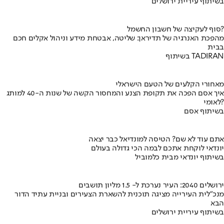
בשיתוף עיריית ירושלים
סוף לעקיצה של חשבון החשמל?
מהפכת האנרגיה של תדיראן: שליטה, אבטחת מידע וניהול אקלים חכם
בבית
בשיתוף TADIRAN
מאחורי הקלעים של הטעם הישראלי
איך אסם הפכה את תקופת הצנע והמחסור הקשה של שנות ה-40 למותג
לאומי?
בשיתוף אסם
אתם עוד לא שם? הטיסה למונדיאל כבר יצאה
יונדאי לוקחת אתכם לבמה הכי גדולה בעולם
בשיתוף יונדאי מבית כלמוביל
ירושלים 2040: העיר נערכת ל- 1.5 מליון תושבים
מנכ"לית העירייה מציגה תוכנית להשארת הצעירים ובניית עתיד הדור
הבא
בשיתוף עיריית ירושלים