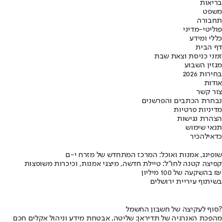
בריאות
משפט
תחבורה
פוליטי-מדיני
כללי ומידע
דף הבית
זמני כניסת וצאת שבת
מגזין השבוע
בחירות 2026
אודות
צור קשר
נבחרת הכתבים והפרשנים
מדיניות פרטיות
הצהרת נגישות
תנאי שימוש
כדאי
להכיר
שופינג, אמנות ואוכל: המרכז המתחדש של מזרח י-ם
קפיצה קטנה לחו"ל: טיילת חדשה, מיצגי אמנות, וכיכרות משופצות
בהשקעה של 100 מיליון ₪
בשיתוף עיריית ירושלים
סוף לעקיצה של חשבון החשמל?
מהפכת האנרגיה של תדיראן: שליטה, אבטחת מידע וניהול אקלים חכם