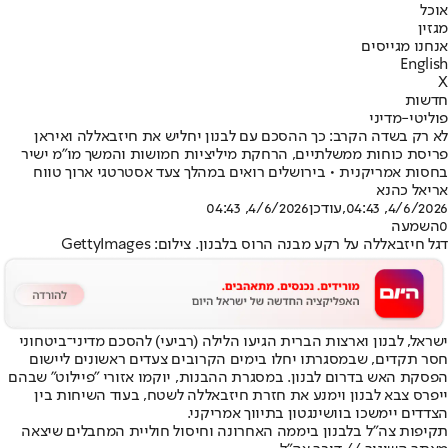
אוכל
מגזין
אנחנו מגייסים
English
X
חדשות
פוליטי-מדיני
לא רק בשדה הקרב: כך ההסכם עם לבנון יחליש את חיזבאללה ואיראן
פריסת כוחות ממשלתיים, הרחקת מיליציות חמושות והמשך מו"מ ישיר
בחסות אמריקנית • בירושלים רואים במהלך צעד אסטרטגי ארוך טווח
אריאל כהנא
4/6/2026, 04:43
,עודכן
4/6/2026, 04:43
0
השמעה
דגל חיזבאללה על רקע מבנה הרוס בלבנון. צילום: GettyImages
ישראל, לבנון וארצות הברית הגיעו הלילה (רביעי) להסכם מדיני־ביטחוני
חסר תקדים, שבמסגרתו יחלו בימים הקרובים צעדים ראשונים ליישום
הפסקת האש בדרום לבנון. במסגרת ההבנות, יוקמו אזורי "פיילוט" שבהם
ייפרס צבא לבנון וימנע את חזרת חיזבאללה לשטח, בעוד השיחות בין
הצדדים יימשכו בוושינגטון בתיווך אמריקני.
תקיפות צה"ל בלבנון ביממה האחרונה וחיסול חוליית המחבלים שיצאה