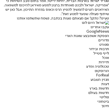
שגריר ישראל בארצות הברית, יחיאל לייטר, אמר בתום סבב השיחות כי
"אמריקה, ישראל ולבנון מאוחדות ברצון למנוע מאיראן להיכנס למשוואה.
האיראנים רוצים להמשיך להפיץ הרס וכאוס במזרח התיכון, אבל כאן יש
שיתוף פעולה שנועד למנוע זאת".
טעינו? נתקן! אם מצאתם טעות בכתבה, נשמח שתשתפו אותנו
עקבו אחרינו
G
o
o
g
l
e
News
הפסקת אש
מבצע שאגת הארי
מדורים
ספורט
תרבות ובידור
לייף סטייל
אוכל
תיירות
טכנולוגיה ומדע
הורוסקופ
ForReal
מגזין השבוע
דעות
חדשות בארץ
חדשות בעולם
פוליטי
ביטחוני
חינוך