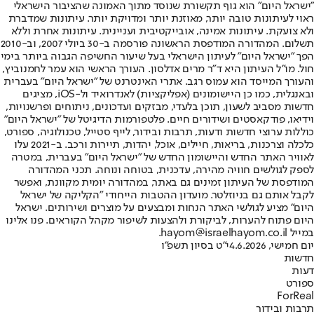
"ישראל היום" הוא גוף תקשורת שנוסד מתוך האמונה שהציבור הישראלי
ראוי לעיתונות טובה יותר, מאוזנת יותר ומדויקת יותר. עיתונות שמדברת
ולא צועקת. עיתונות אמינה, אובייקטיבית ועניינית. עיתונות אחרת וללא
תשלום. המהדורה המודפסת הראשונה פורסמה ב-30 ביולי 2007, וב-2010
הפך "ישראל היום" לעיתון הישראלי בעל שיעור החשיפה הגבוה ביותר בימי
חול. מו"ל העיתון היא ד"ר מרים אדלסון. העורך הראשי הוא עמר לחמנוביץ,
והעורך המייסד הוא עמוס רגב. אתרי האינטרנט של "ישראל היום" בעברית
ובאנגלית, כמו כן היישומונים (אפליקציות) לאנדרואיד ול-iOS, מציגים
חדשות מסביב לשעון, תוכן בלעדי, מבזקים ועדכונים, ניתוחים ופרשנויות,
וידיאו, פודקאסטים ושידורים חיים. פלטפורמות הדיגיטל של "ישראל היום"
כוללות ערוצי חדשות ודעות, תרבות ובידור, לייף סטייל, טכנולוגיה, ספורט,
כלכלה וצרכנות, בריאות, חיילים, אוכל, יהדות, תיירות ורכב. ב-2021 עלו
לאוויר האתר החדש והיישומון החדש של "ישראל היום" בעברית, במטרה
לספק לגולשים חוויה מהירה, עדכנית, בטוחה ונוחה. תכני המהדורה
המודפסת של העיתון זמינים גם באתר, במהדורה יומית מקוונת, ואפשר
לקבל אותם גם בניוזלטר. מועדון ההטבות הייחודי "הקליקה של ישראל
היום" מציע לגולשי האתר הנחות ומבצעים על מוצרים ושירותים. ישראל
היום פתוח להערות, לביקורת ולהצעות לשיפור מקהל הקוראים. פנו אלינו
במייל hayom@israelhayom.co.il.
יום חמישי, 4.6.2026
י"ט בסיון תשפ"ו
חדשות
דעות
ספורט
ForReal
תרבות ובידור