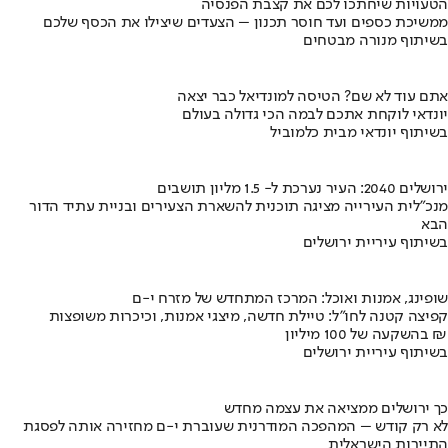
הטעויות שיחתכו לכם את קצבת הפנסיה
ממשיכת כספים ועד חוסר תכנון – הצעדים שיצילו את הכסף שלכם
בשיתוף מנורה מבטחים
אתם עוד לא שם? הטיסה למונדיאל כבר יצאה
יונדאי לוקחת אתכם לבמה הכי גדולה בעולם
בשיתוף יונדאי מבית כלמוביל
ירושלים 2040: העיר נערכת ל- 1.5 מליון תושבים
מנכ"לית העירייה מציגה תוכנית להשארת הצעירים ובניית עתיד הדור
הבא
בשיתוף עיריית ירושלים
שופינג, אמנות ואוכל: המרכז המתחדש של מזרח י-ם
קפיצה קטנה לחו"ל: טיילת חדשה, מיצגי אמנות, וכיכרות משופצות
בהשקעה של 100 מיליון ₪
בשיתוף עיריית ירושלים
כך ירושלים ממציאה את עצמה מחדש
לא רק קודש – המהפכה המודרנית שעוברת י-ם מחזירה אותה לפסגת
התיירות הישראלית