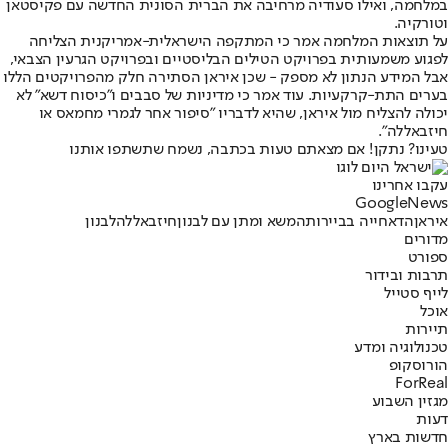
במלחמה, ואילו סעודיה מרחיבה את הברית הסונית החדשה עם פקיסטאן
וטורקיה.
על תוצאות המלחמה אמר כי המתקפה הישראלית-אמריקנית הצליחה
לפגוע משמעותית בפרויקט הטילים הבליסטיים ובפרויקט הגרעין הצבאי,
אבל המידע הנתון לא מספק - שכן איראן הסתירה חלק מהפרויקטים הללו
בערים התת-קרקעיות. עוד אמר כי מדיניות של סבבים ו"כיסוח דשא" לא
יכולה להצליח מול איראן, שהיא לדבריו "סיפור אחר לגמרי מחמאס או
חיזבאללה".
טעינו? נתקן! אם מצאתם טעות בכתבה, נשמח שתשתפו אותנו
עקבו אחרינו
G
o
o
g
l
e
News
איראן
הדאחייה בביירות
המשא ומתן עם לבנון
חיזבאללה
לבנון
מדורים
ספורט
תרבות ובידור
לייף סטייל
אוכל
תיירות
טכנולוגיה ומדע
הורוסקופ
ForReal
מגזין השבוע
דעות
חדשות בארץ