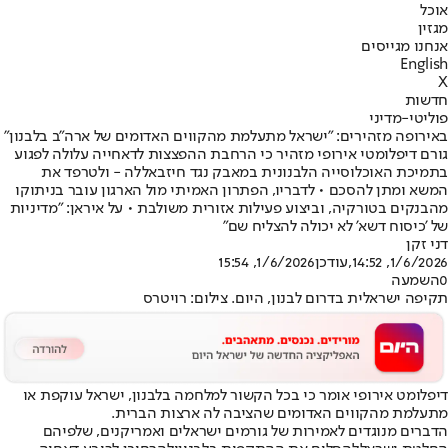
אוכל
מגזין
אנחנו מגייסים
English
X
חדשות
פוליטי-מדיני
באירופה מזהירים: "ישראל מתעלמת מהקווים האדומים של ארה"ב בלבנון"
גורם דיפלומטי אירופי מזהיר כי הרחבת ההפצצות לדאחייה עלולה לפגוע
בתמיכת האוכלוסייה הלבנונית במאבק נגד חיזבאללה - ולטרפד את
המשא ומתן להסכם • לדבריו, הפתרון האמיתי מול הארגון עובר בניתוקו
מהבנקים בטורקיה, וביצוע פעילות אזורית משולבת • על איראן: "מדיניות
של 'כיסוח דשא' לא יכולה להצליח שם"
דני זקן
1/6/2026, 14:52
,עודכן
1/6/2026, 15:54
0
השמעה
תקיפה ישראלית בדרום לבנון, היום. צילום: רויטרס
דיפלומט אירופי אומר כי בכל הקשור ל
מלחמה בלבנון
, ישראל עוקפת או
מתעלמת מהקווים האדומים שהציבה לה ארצות הברית.
הדברים מנוגדים לאמירות של גורמים ישראלים ואמריקנים, שלפיהם