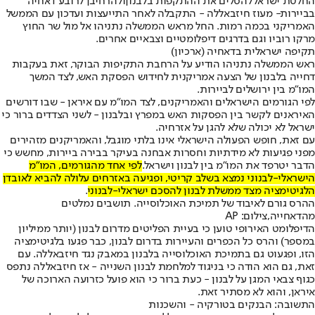
החלטת ישראל
להסלים את ההתקפות בלבנון
ו
להרחיבן לרובע דאחיה
בביירות
- מעוז חיזבאללה - התקבלה לאחר התייעצות ועדכון עם הממשל
האמריקני בכמה רמות. החל מראש הממשלה נתניהו אל מול שר החוץ
מרקו רוביו וגם בדרגים דיפלומטיים וצבאיים אחרים.
תקיפה ישראלית בדאחיה (ארכיון)
ראש הממשלה נתניהו הודיע על הרחבת התקיפות הבוקר, זאת בעקבות
דחייה בלבנון של הצעה אמריקנית לחידוש הפסקת האש, לצד המשך
המו"מ בין ירושלים לביירות.
לפי הגורמים הישראלים והאמריקנים, לצד המו"מ עם איראן - שבו דורשים
האיראנים לקשר בין הפסקות האש במפרץ ובלבנון - לשני הצדדים ברור כי
ישראל לא יכולה שלא להגן על אזרחיה.
עם זאת, חופש הפעולה הישראלי אינו בלתי מוגבל, והאמריקנים מזהירים
מפני פגיעות לא מידתיות וחסרות אבחנה בעיקר בבירה ביירות, מחשש כי
הדבר יטרפד את המו"מ בין לבנון וישראל.
לפי אחד מהגורמים, המו"מ
הישראלי-לבנוני נמצא בשלב קריטי, ופגיעה באזרחים עלולה להביא לאובדן
הלגיטימציה מצד ממשלת לבנון להסכם ישראלי-לבנוני
.
ההרס גורם לאיבוד של תמיכת האוכלוסייה. תושבים נמלטים
מהדאחייה,צילום: AP
הדיפלומט האירופי טוען כי בעיית הפליטים מדרום לבנון (יותר ממיליון
במספר) והרס כל הכפרים והעיירות בדרום לבנון, כבר פגעו בלגיטימציה
הזו, ופגעוט גם בתמיכת האוכלוסייה בלבנון במאבק נגד חיזבאללה. עם
זאת, גם הוא הודה כי בניגוד למלחמת לבנון השנייה - אז חיזבאללה נתפס
כגוף צבאי המגן על לבנון - כעת ברור כי הוא פועל כזרועה הארוכה של
איראן, והוא לא מסתיר זאת.
התשובה: הבנקים בטורקיה - והשכנות