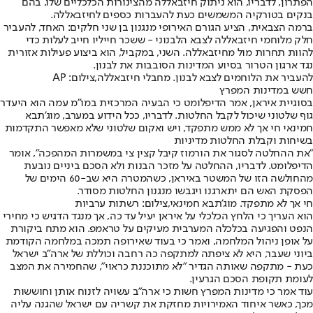
הפתרון, לדבריו, הוא ניתוק חיזבאללה מהצינורות הכלכליים שלו, בהם
בנקים בטורקיה המשמשים כעת להעברות כספים לחיזבאללה.
ברמה הצבאית, הציע הגורם האירופי מנגנון בן שני חלקים: האחד, להעביר
חלק מלוחמי חיזבאללה לצבא הלבנוני - ששכר חייליו חייב לעלות כדי
להוות תחרות מול מחיזבאללה. השני, במקביל, הוא ביצוע פעילות אזורית
נגד ארגון הטרור בסיוע המדינות הסובבות את לבנון.
להעביר את הלוחמים לצבא לבנון. מחבלי חיזבאללה,צילום: AP
חשש במדינות המפרץ
בסוגיית איראן, אמר הדיפלומט כי הבעיה המרכזית במו"מ עמה הוא היעדר
גוף שלטוני שיכול לקבל החלטות. לדבריו, ככל הידוע במערב, מוג'תבא
חמינאי חי אך לא ממש מתפקד, ויש ואקום שלטוני שלא מאפשר התקדמות
בשיחות וקבלת החלטות מדיניות
"את ההחלטה לסגור את הורמוז קיבל קצין צי במשמרות המהפכה", אומר
הדיפלומט. לדבריו, ההחלטה על מזכר הבנות ולא הסכם ביניים נובעת
מהחולשה הזו של המשטר באיראן, כשהמטרה היא שב-60 הימים של
הפסקת האש הם יתארגנו ויגבשו מנגנון החלטות מסודר.
חי אך לא מתפקד. מוג'תבא חמינאי,צילום: רשתות ערביות
הוא העריך כי הלחץ הכלכלי על איראן יעיל עד כה, אך מנגד הדגיש כי מחירי
הנפט והפגיעה בכלכלה המערבית מעיקים על טראמפ. הוא מתח ביקורת
על אופן ניהול המלחמה, ואמר כי בעוד שאירופה תמכה במלחמה הקודמת
ביוני שעבר, היא לא ציפתה למתקפה כה רחבה וכוללת של ארה"ב ישראל
כעת - מתקפה שאותה הגדיר "לא מתוכננת כראוי", שהחמירה את המצב
לעומת תקופת הסכם הגרעין.
עוד אמר כי מדינות המפרץ חשות כי ארה"ב עשויה לזנוח אותן וחוששות
מכך, כאשר איחוד האמירויות מחזקת את קשריה עם ישראל שהגנה עליה