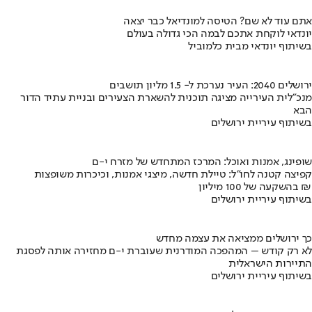
אתם עוד לא שם? הטיסה למונדיאל כבר יצאה
יונדאי לוקחת אתכם לבמה הכי גדולה בעולם
בשיתוף יונדאי מבית כלמוביל
ירושלים 2040: העיר נערכת ל- 1.5 מליון תושבים
מנכ"לית העירייה מציגה תוכנית להשארת הצעירים ובניית עתיד הדור
הבא
בשיתוף עיריית ירושלים
שופינג, אמנות ואוכל: המרכז המתחדש של מזרח י-ם
קפיצה קטנה לחו"ל: טיילת חדשה, מיצגי אמנות, וכיכרות משופצות
בהשקעה של 100 מיליון ₪
בשיתוף עיריית ירושלים
כך ירושלים ממציאה את עצמה מחדש
לא רק קודש – המהפכה המודרנית שעוברת י-ם מחזירה אותה לפסגת
התיירות הישראלית
בשיתוף עיריית ירושלים