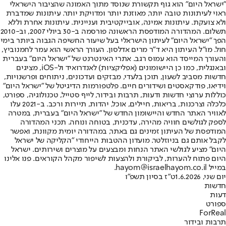
"ישראל היום" הוא גוף תקשורת שנוסד מתוך האמונה שהציבור הישראלי
ראוי לעיתונות טובה יותר, מאוזנת יותר ומדויקת יותר. עיתונות שמדברת
ולא צועקת. עיתונות אמינה, אובייקטיבית ועניינית. עיתונות אחרת וללא
תשלום. המהדורה המודפסת הראשונה פורסמה ב-30 ביולי 2007, וב-2010
הפך "ישראל היום" לעיתון הישראלי בעל שיעור החשיפה הגבוה ביותר בימי
חול. מו"ל העיתון היא ד"ר מרים אדלסון. העורך הראשי הוא עמר לחמנוביץ,
והעורך המייסד הוא עמוס רגב. אתרי האינטרנט של "ישראל היום" בעברית
ובאנגלית, כמו כן היישומונים (אפליקציות) לאנדרואיד ול-iOS, מציגים
חדשות מסביב לשעון, תוכן בלעדי, מבזקים ועדכונים, ניתוחים ופרשנויות,
וידיאו, פודקאסטים ושידורים חיים. פלטפורמות הדיגיטל של "ישראל היום"
כוללות ערוצי חדשות ודעות, תרבות ובידור, לייף סטייל, טכנולוגיה, ספורט,
כלכלה וצרכנות, בריאות, חיילים, אוכל, יהדות, תיירות ורכב. ב-2021 עלו
לאוויר האתר החדש והיישומון החדש של "ישראל היום" בעברית, במטרה
לספק לגולשים חוויה מהירה, עדכנית, בטוחה ונוחה. תכני המהדורה
המודפסת של העיתון זמינים גם באתר, במהדורה יומית מקוונת, ואפשר
לקבל אותם גם בניוזלטר. מועדון ההטבות הייחודי "הקליקה של ישראל
היום" מציע לגולשי האתר הנחות ומבצעים על מוצרים ושירותים. ישראל
היום פתוח להערות, לביקורת ולהצעות לשיפור מקהל הקוראים. פנו אלינו
במייל hayom@israelhayom.co.il.
יום שני, 1.6.2026
ט"ז בסיון תשפ"ו
חדשות
דעות
ספורט
ForReal
תרבות ובידור