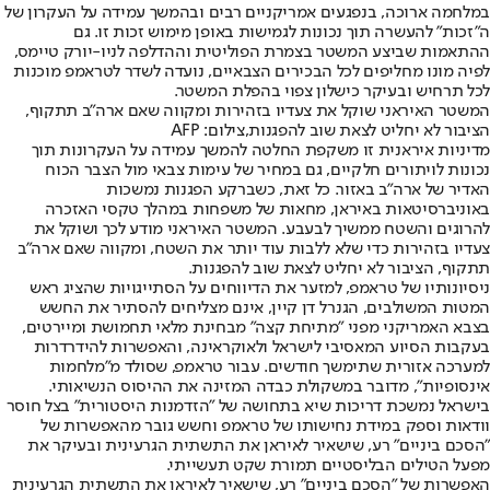
במלחמה ארוכה, בנפגעים אמריקניים רבים ובהמשך עמידה על העקרון של
ה"זכות" להעשרה תוך נכונות לגמישות באופן מימוש זכות זו. גם
ההתאמות שביצע המשטר בצמרת הפוליטית וההדלפה לניו-יורק טיימס,
לפיה מונו מחליפים לכל הבכירים הצבאיים, נועדה לשדר לטראמפ מוכנות
לכל תרחיש ובעיקר כישלון צפוי בהפלת המשטר.
המשטר האיראני שוקל את צעדיו בזהירות ומקווה שאם ארה"ב תתקוף,
הציבור לא יחליט לצאת שוב להפגנות,צילום: AFP
מדיניות איראנית זו משקפת החלטה להמשך עמידה על העקרונות תוך
נכונות לויתורים חלקיים, גם במחיר של עימות צבאי מול הצבר הכוח
האדיר של ארה"ב באזור. כל זאת, כשברקע הפגנות נמשכות
באוניברסיטאות באיראן, מחאות של משפחות במהלך טקסי האזכרה
להרוגים והשטח ממשיך לבעבע. המשטר האיראני מודע לכך ושוקל את
צעדיו בזהירות כדי שלא ללבות עוד יותר את השטח, ומקווה שאם ארה"ב
תתקוף, הציבור לא יחליט לצאת שוב להפגנות.
ניסיונותיו של טראמפ, למזער את הדיווחים על הסתייגויות שהציג ראש
המטות המשולבים, הגנרל דן קיין, אינם מצליחים להסתיר את החשש
בצבא האמריקני מפני "מתיחת קצה" מבחינת מלאי תחמושת ומיירטים,
בעקבות הסיוע המאסיבי לישראל ולאוקראינה, והאפשרות להידרדרות
למערכה אזורית שתימשך חודשים. עבור טראמפ, שסולד מ"מלחמות
אינסופיות", מדובר במשקולת כבדה המזינה את ההיסוס הנשיאותי.
בישראל נמשכת דריכות שיא בתחושה של "הזדמנות היסטורית" בצל חוסר
וודאות וספק במידת נחישותו של טראמפ וחשש גובר מהאפשרות של
"הסכם ביניים" רע, שישאיר לאיראן את התשתית הגרעינית ובעיקר את
מפעל הטילים הבליסטיים תמורת שקט תעשייתי.
האפשרות של "הסכם ביניים" רע, שישאיר לאיראן את התשתית הגרעינית