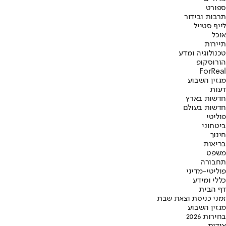
ספורט
תרבות ובידור
לייף סטייל
אוכל
תיירות
טכנולוגיה ומדע
הורוסקופ
ForReal
מגזין השבוע
דעות
חדשות בארץ
חדשות בעולם
פוליטי
ביטחוני
חינוך
בריאות
משפט
תחבורה
פוליטי-מדיני
כללי ומידע
דף הבית
זמני כניסת וצאת שבת
מגזין השבוע
בחירות 2026
אודות