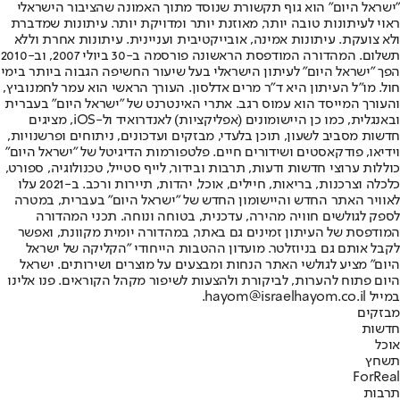
"ישראל היום" הוא גוף תקשורת שנוסד מתוך האמונה שהציבור הישראלי
ראוי לעיתונות טובה יותר, מאוזנת יותר ומדויקת יותר. עיתונות שמדברת
ולא צועקת. עיתונות אמינה, אובייקטיבית ועניינית. עיתונות אחרת וללא
תשלום. המהדורה המודפסת הראשונה פורסמה ב-30 ביולי 2007, וב-2010
הפך "ישראל היום" לעיתון הישראלי בעל שיעור החשיפה הגבוה ביותר בימי
חול. מו"ל העיתון היא ד"ר מרים אדלסון. העורך הראשי הוא עמר לחמנוביץ,
והעורך המייסד הוא עמוס רגב. אתרי האינטרנט של "ישראל היום" בעברית
ובאנגלית, כמו כן היישומונים (אפליקציות) לאנדרואיד ול-iOS, מציגים
חדשות מסביב לשעון, תוכן בלעדי, מבזקים ועדכונים, ניתוחים ופרשנויות,
וידיאו, פודקאסטים ושידורים חיים. פלטפורמות הדיגיטל של "ישראל היום"
כוללות ערוצי חדשות ודעות, תרבות ובידור, לייף סטייל, טכנולוגיה, ספורט,
כלכלה וצרכנות, בריאות, חיילים, אוכל, יהדות, תיירות ורכב. ב-2021 עלו
לאוויר האתר החדש והיישומון החדש של "ישראל היום" בעברית, במטרה
לספק לגולשים חוויה מהירה, עדכנית, בטוחה ונוחה. תכני המהדורה
המודפסת של העיתון זמינים גם באתר, במהדורה יומית מקוונת, ואפשר
לקבל אותם גם בניוזלטר. מועדון ההטבות הייחודי "הקליקה של ישראל
היום" מציע לגולשי האתר הנחות ומבצעים על מוצרים ושירותים. ישראל
היום פתוח להערות, לביקורת ולהצעות לשיפור מקהל הקוראים. פנו אלינו
במייל hayom@israelhayom.co.il.
מבזקים
חדשות
אוכל
תשחץ
ForReal
תרבות