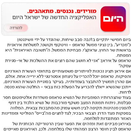
ביום חמישי יתקיים בז'נבה סבב שיחות, שהוגדר על ידי וושינגטון
כ"מכריע", בין נציגי ממשל טראמפ - וויטקוף וקושנר, למשלחת איראנית
בראשות שר החוץ, עראקצ'י. מבחינת הממשל, ה"תשובה האיראנית" היא
המפתח.
טראמפ על איראן: "אני לא חושב שהם רוצים את ההשלכות של אי-סגירת
עסקה"
אם איראן תציג נכונות לוויתורים משמעותיים בתחומי העשרת האורניום
והפיקוח, טראמפ יוכל להכריז על ניצחון אסטרטגי ללא ירייה אחת. אולם,
אם טהרן תמשיך להתבצר בעמדותיה, בעיקר בסוגיית העשרת האורניום,
ייתכן שהנשיא ייאלץ להכריע על הפעלת כוח צבאי - החלטה שהוא מנסה
לדחות.
בעוד שהצהרותיו הפומביות של הנשיא טראמפ משדרות אולטימטום חסר
סבלנות, ניתוח תמונת המצב משקף מורכבות של נשיא הלכוד בין דחף
להפגין מנהיגות תקיפה לבין חשש עמוק מהסתבכות צבאית, המלווה
בספקות מצד הדרג הצבאי הבכיר, לצד לחצים מה"בייס" הפוליטי וממדינות
האזור המתנגדות למלחמה.
באיראן מבינים זאת ומזהים את הפער שבין הרטוריקה הכוחנית של
טראמפ לבין חוסר הרצון המהותי שלו במלחמה. ולכן, האיראנים מאיימים