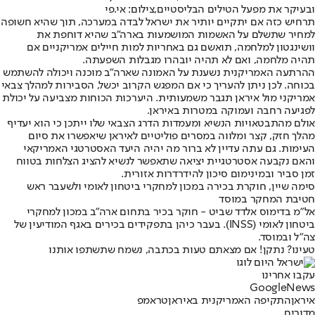
ובעיקר את מפעל הטילים הבליסטיים,צילום: אי.פי
תרחיש כזה אם יתקיים יותיר את ישראל לבדה במערכה, תוך שהיא חשופה
למחיר שתשלם על האשמות המושמעות בארה"ב שהיא דוחפת את
וושינגטון למלחמה, תואשם גם באחריות למות חיילים אמריקניים אם
תהיה מלחמה, ואם לא תהיה יובהרו מגבלות השפעתה.
ההרתעה האמריקנית נשענת על האמונה שארה"ב מוכנה ויכולה להשתמש
בכוחה. לכן ניתן להעריך כי אם המפגש הקרוב יכשל, הסבירות למהלך צבאי
אמריקני מול איראן תגבר משמעותית. היערכות הכוחות מצביעה על יכולת
לפגיעה רחבה ועמוקה במטרות באיראן.
אולם מהתבטאויות הנשיא ומעמדות הדרג הצבאי שלו ייתכן כי הוא יעדיף
מהלך חזק, קצר ומלווה במסרים פוליטיים לאיראן שיאפשרו את סיום
העימות. גם עתה עדיין לא ברור מה יהיה היעד האסטרטגי האמריקאי
והאם נקבעה אסטרטגיית יציאה שתאפשר לנשיא להציג הצלחות בטווח
זמן סביר ובמינימום סיכון להידרדרות אזורית.
סימה שיין, חוקרת בכירה במכון למחקרי ביטחון לאומי ולשעבר ראש
חטיבת המחקר במוסד
אל"מ בדימוס אלדד שביט - חוקר בכיר בתחום ארה"ב במכון למחקרי
ביטחון לאומי (INSS). בעבר כיהן בתפקידים בכירים באגף המודיעין של
צה"ל ובמוסד.
טעינו? נתקן! אם מצאתם טעות בכתבה, נשמח שתשתפו אותנו
עקבו אחרינו
G
o
o
g
l
e
News
איראן
התקיפה האמריקנית באיראן
טראמפ
מדורים