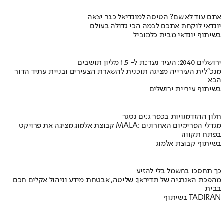
אתם עוד לא שם? הטיסה למונדיאל כבר יצאה
יונדאי לוקחת אתכם לבמה הכי גדולה בעולם
בשיתוף יונדאי מבית כלמוביל
ירושלים 2040: העיר נערכת ל- 1.5 מליון תושבים
מנכ"לית העירייה מציגה תוכנית להשארת הצעירים ובניית עתיד הדור
הבא
בשיתוף עיריית ירושלים
חלון ההזדמנויות בכפר גנים נסגר
קבוצת אלמוג מציגה את פרויקט MALA: מגדלי הפרימיום האחרונים
בפתח תקווה
בשיתוף קבוצת אלמוג
כך תחסכו בחשמל בלי להזיע
מהפכת האנרגיה של תדיראן: שליטה, אבטחת מידע וניהול אקלים חכם
בבית
בשיתוף TADIRAN