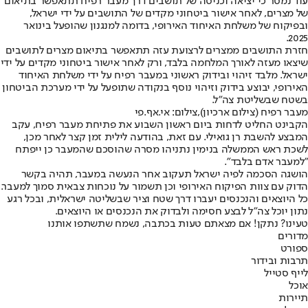
עוד נמסר כי יציאה וכניסה של תושבים דרך מעבר רפיח תתאפשר בתיאום
של מצרים, לאחר אישור ביטחוני מקדים של התושבים על ידי ישראל,
ובפיקוח של משלחת האיחוד האירופי, בדומה למנגנון שהופעל בינואר
2025.
חזרת התושבים ממצרים לרצועת עזה תתאפשר בתיאום מצרים לתושבים
שיצאו מעזה לאורך המלחמה בלבד, ורק לאחר אישור ביטחוני מקדים על ידי
ישראל. מלבד זיהוי ובידוק ראשוני במעבר רפיח על ידי משלחת האיחוד
האירופי, יבוצע בידוק וזיהוי נוסף בנקודה שתופעל על ידי מערכת הביטחון
בשטח שבשליטת צה״ל.
מעבר רפיח (צילום ארכיון),צילום: אי.אף.פי
הקבינט החליט לדחות ביום ראשון השבוע את פתיחת מעבר רפיח, עקב
המבצע להשבת רן גואילי. עם זאת, בהודעה לילית זמן קצר לאחר מכן,
לשכת ראש הממשלה בנימין נתניהו מסרה שהוסכם שהמעבר כן ייפתח
"למעבר אדם בלבד".
הושגה הסכמה לפיה ישראל תעקוב אחר הנעשה במעבר, תהיה בקשר
הדוק עם צוות הפיקוח האירופי וכן תשמור על נוכחות צבאית סמוך למעבר.
כל היוצאים והנכנסים יעברו דרך שטח וציר שבשליטה ישראלית, ובכל רגע
נתון יוכל צה"ל לבצע חסימה ולבדוק את הנכנסים או היוצאים.
טעינו? נתקן! אם מצאתם טעות בכתבה, נשמח שתשתפו אותנו
מדורים
ספורט
תרבות ובידור
לייף סטייל
אוכל
תיירות