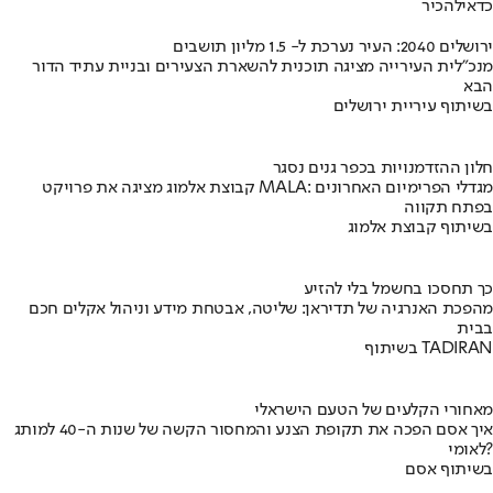
כדאי
להכיר
ירושלים 2040: העיר נערכת ל- 1.5 מליון תושבים
מנכ"לית העירייה מציגה תוכנית להשארת הצעירים ובניית עתיד הדור
הבא
בשיתוף עיריית ירושלים
חלון ההזדמנויות בכפר גנים נסגר
קבוצת אלמוג מציגה את פרויקט MALA: מגדלי הפרימיום האחרונים
בפתח תקווה
בשיתוף קבוצת אלמוג
כך תחסכו בחשמל בלי להזיע
מהפכת האנרגיה של תדיראן: שליטה, אבטחת מידע וניהול אקלים חכם
בבית
בשיתוף TADIRAN
מאחורי הקלעים של הטעם הישראלי
איך אסם הפכה את תקופת הצנע והמחסור הקשה של שנות ה-40 למותג
לאומי?
בשיתוף אסם