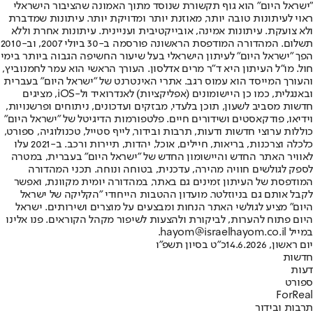
"ישראל היום" הוא גוף תקשורת שנוסד מתוך האמונה שהציבור הישראלי
ראוי לעיתונות טובה יותר, מאוזנת יותר ומדויקת יותר. עיתונות שמדברת
ולא צועקת. עיתונות אמינה, אובייקטיבית ועניינית. עיתונות אחרת וללא
תשלום. המהדורה המודפסת הראשונה פורסמה ב-30 ביולי 2007, וב-2010
הפך "ישראל היום" לעיתון הישראלי בעל שיעור החשיפה הגבוה ביותר בימי
חול. מו"ל העיתון היא ד"ר מרים אדלסון. העורך הראשי הוא עמר לחמנוביץ,
והעורך המייסד הוא עמוס רגב. אתרי האינטרנט של "ישראל היום" בעברית
ובאנגלית, כמו כן היישומונים (אפליקציות) לאנדרואיד ול-iOS, מציגים
חדשות מסביב לשעון, תוכן בלעדי, מבזקים ועדכונים, ניתוחים ופרשנויות,
וידיאו, פודקאסטים ושידורים חיים. פלטפורמות הדיגיטל של "ישראל היום"
כוללות ערוצי חדשות ודעות, תרבות ובידור, לייף סטייל, טכנולוגיה, ספורט,
כלכלה וצרכנות, בריאות, חיילים, אוכל, יהדות, תיירות ורכב. ב-2021 עלו
לאוויר האתר החדש והיישומון החדש של "ישראל היום" בעברית, במטרה
לספק לגולשים חוויה מהירה, עדכנית, בטוחה ונוחה. תכני המהדורה
המודפסת של העיתון זמינים גם באתר, במהדורה יומית מקוונת, ואפשר
לקבל אותם גם בניוזלטר. מועדון ההטבות הייחודי "הקליקה של ישראל
היום" מציע לגולשי האתר הנחות ומבצעים על מוצרים ושירותים. ישראל
היום פתוח להערות, לביקורת ולהצעות לשיפור מקהל הקוראים. פנו אלינו
במייל hayom@israelhayom.co.il.
יום ראשון, 14.6.2026
כ"ט בסיון תשפ"ו
חדשות
דעות
ספורט
ForReal
תרבות ובידור