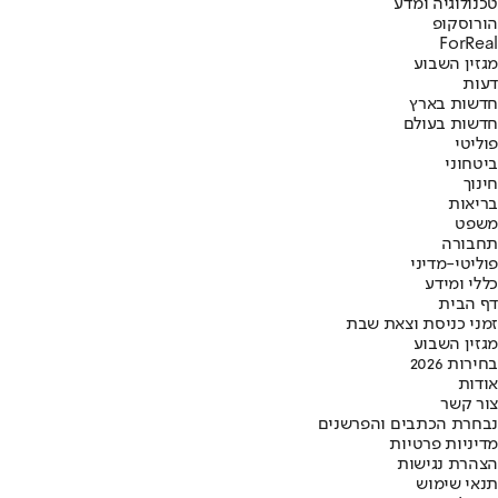
טכנולוגיה ומדע
הורוסקופ
ForReal
מגזין השבוע
דעות
חדשות בארץ
חדשות בעולם
פוליטי
ביטחוני
חינוך
בריאות
משפט
תחבורה
פוליטי-מדיני
כללי ומידע
דף הבית
זמני כניסת וצאת שבת
מגזין השבוע
בחירות 2026
אודות
צור קשר
נבחרת הכתבים והפרשנים
מדיניות פרטיות
הצהרת נגישות
תנאי שימוש