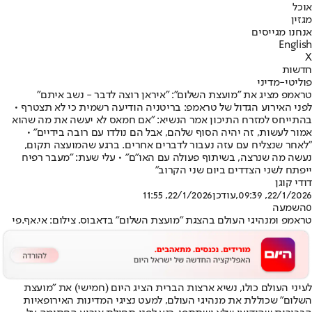
אוכל
מגזין
אנחנו מגייסים
English
X
חדשות
פוליטי-מדיני
טראמפ מציג את "מועצת השלום": "איראן רוצה לדבר - נשב איתם"
לפני האירוע הגדול של טראמפ: בריטניה הודיעה רשמית כי לא תצטרף •
בהתייחס למזרח התיכון אמר הנשיא: "אם חמאס לא יעשה את מה שהוא
אמור לעשות, זה יהיה הסוף שלהם, אבל הם נולדו עם רובה בידיים" •
"לאחר שנצליח עם עזה נעבור לדברים אחרים. ברגע שהמועצה תקום,
נעשה מה שנרצה, בשיתוף פעולה עם האו"ם" • עלי שעת: "מעבר רפיח
ייפתח לשני הצדדים ביום שני הקרוב"
דודי קוגן
22/1/2026, 09:39
,עודכן
22/1/2026, 11:55
0
השמעה
טראמפ ומנהיגי העולם בהצגת "מועצת השלום" בדאבוס. צילום: אי.אף.פי
לעיני העולם כולו, נשיא ארצות הברית הציג היום (חמישי) את "מועצת
השלום" שכוללת את מנהיגי העולם, למעט נציגי המדינות האירופאיות