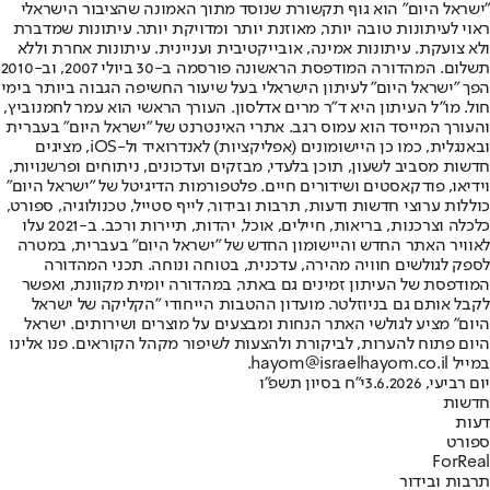
"ישראל היום" הוא גוף תקשורת שנוסד מתוך האמונה שהציבור הישראלי
ראוי לעיתונות טובה יותר, מאוזנת יותר ומדויקת יותר. עיתונות שמדברת
ולא צועקת. עיתונות אמינה, אובייקטיבית ועניינית. עיתונות אחרת וללא
תשלום. המהדורה המודפסת הראשונה פורסמה ב-30 ביולי 2007, וב-2010
הפך "ישראל היום" לעיתון הישראלי בעל שיעור החשיפה הגבוה ביותר בימי
חול. מו"ל העיתון היא ד"ר מרים אדלסון. העורך הראשי הוא עמר לחמנוביץ,
והעורך המייסד הוא עמוס רגב. אתרי האינטרנט של "ישראל היום" בעברית
ובאנגלית, כמו כן היישומונים (אפליקציות) לאנדרואיד ול-iOS, מציגים
חדשות מסביב לשעון, תוכן בלעדי, מבזקים ועדכונים, ניתוחים ופרשנויות,
וידיאו, פודקאסטים ושידורים חיים. פלטפורמות הדיגיטל של "ישראל היום"
כוללות ערוצי חדשות ודעות, תרבות ובידור, לייף סטייל, טכנולוגיה, ספורט,
כלכלה וצרכנות, בריאות, חיילים, אוכל, יהדות, תיירות ורכב. ב-2021 עלו
לאוויר האתר החדש והיישומון החדש של "ישראל היום" בעברית, במטרה
לספק לגולשים חוויה מהירה, עדכנית, בטוחה ונוחה. תכני המהדורה
המודפסת של העיתון זמינים גם באתר, במהדורה יומית מקוונת, ואפשר
לקבל אותם גם בניוזלטר. מועדון ההטבות הייחודי "הקליקה של ישראל
היום" מציע לגולשי האתר הנחות ומבצעים על מוצרים ושירותים. ישראל
היום פתוח להערות, לביקורת ולהצעות לשיפור מקהל הקוראים. פנו אלינו
במייל hayom@israelhayom.co.il.
יום רביעי, 3.6.2026
י"ח בסיון תשפ"ו
חדשות
דעות
ספורט
ForReal
תרבות ובידור