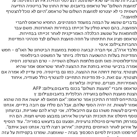
הבכירות שהודיעו שלא ישתתפו. רגע לפני תחילת אירוע החתימה על
"מועצת השלום" של טראמפ בדאבוס, שרת החוץ של בריטניה הודיעה
רשמית כי לא יצטרפו למועצת השלום של טראמפ."היום לא נוכל להצטרף
למועצה".
בדברים שנשא על הבמה במעמד המנהיגים, החמיא טראמפ לחברי
המועצה, בהם נשיא פולין על זכייתו בבחירות האחרונות. משם עבר
למחמאות על שגשוג הכלכלה האמריקנית לאחר זכייתו בבחירות.
טראמפ מציג את חתימתו על חוזה מועצת השלום לצד מנהיגי המדינות
החברות,צילום: אי.פי
מלבד ארה"ב, אף חברה קבועה נוספת במועצת הביטחון של האו"ם - חמש
המדינות בעלות ההשפעה הגדולה ביותר על המשפט הבינלאומי
והדיפלומטיה מאז תום מלחמת העולם השנייה - טרם הצטרפו. רוסיה
אמרה ברביעי שהיא בוחנת את ההצעה לאחר שטראמפ אמר שהיא
תצטרף. צרפת דחתה את ההצעה, כמו גם בריטניה. סין עדיין לא אמרה אם
תצטרף. עם זאת, כ-35 מדינות התחייבו להצטרף כולל סעודיה, איחוד
האמירויות, מצרים, טורקיה ובלארוס.
טראמפ וחברי "מועצת השלום" בכנס בדאבוס,צילום: AFP
הצגת מועצת השלום בוועידה הכלכלית בדאבוס,צילום: ץ
בהתייחס למזרח התיכון אמר טראמפ: "אם חמאס לא יעשה את מה שהוא
אמור לעשות, זה יהיה הסוף שלהם, אבל הם נולדו עם רובה בידיים. אנחנו
חייבים לעשות משהו גם עם חיזבאללה, אני קורא להם שאריות, ובניצחון
נוסף חיסלנו את תוכנית הגרעין של איראן במבצע פטיש חצות. הם היו
במרחק חודשיים מיכולת גרעינית, ופגענו גם בדעאש בסוריה". עוד הוסיף
על איראן לאחר האיומים בתקיפה: "איראן רוצה לדבר, אנחנו נשב איתם".
"פרסמנו תוכנית לסיום הסכסוך בעזה - שאומצה. שמרנו בקפידות על עזה