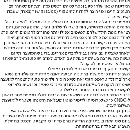
ואנחנו הולכים להחזיק בה. אנשים שם רעבו וזה היה אסון הומניטרי נורא.
המדינות שכאן שלחו סיוע וכסף שאיתו רכשנו מזון. הצלחנו לשחרר 20
חטופים חיים ואני רוצה להודות לוויטקוף (סטיב) וקושנר (ג'ארד) שעבדו
קשה על כך".
טראמפ דיבר על הורי החטופים החיים והחללים הישראלים. "האהבה של
ההורים הייתה מדהימה, הורים שהילד שלהם נהרג, התינוק שלהם, והם
רצו את גופת הילד שלהם, לפעמים אפילו יותר מהורים לחטופים חיים. פרט
לאחד הבאנו את כולם וחמאס חייב להחזיר גם את החטוף האחרון. זאת
הייתה עבודה קשה וזה היה מדהים. עלינו להחזיר גם את החטוף האחרון
ולאחר מכן נמשיך לדברים אחרים, לפירוזה מנשק של עזה ובנייתה מחדש.
"לאחר שנצליח עם עזה נעבור לדברים אחרים. ברגע שהמועצה תקום
נעשה מה שנרצה בשיתוף פעולה עם האו"ם. לאו"ם יש פוטנציאל רב שאינו
מנוצל. עד עכשיו זה לא קרה".
קושנר, וויטקוף ורוביו בדאבוס,צילום: גטי אימג'ס
השבוע דווח כי ממשלת בריטניה הביעה דאגה מהדיווחים שלפיהם נשיא
ארה"ב דונלד טראמפ הזמין את נשיא רוסיה ולדימיר פוטין להצטרף למועצה
שאמורה לפקח על שיקום עזה. בלונדון ציינו כי פוטין, וכן נשיא בלארוס
לוקשנקו, אינם גורמים המחויבים לשלום.
ברקע הסירוב של בריטניה, נשיא ארצות הברית דונלד טראמפ אמר בראיון
ל-CNBC כי נשיא רוסיה ולדימיר פוטין קיבל את הזמנתו ויצטרף ל"מועצת
השלום" לעזה.
בתוך כך, בסרטון שהוצג בפני באי הוועדה הכריז היום עלי שעת, ראש
מועצת הטכנוקרטים המנהלת את עזה כי מעבר רפיח ייפתח לשני הצדדים
ביום שני הקרוב. בתגובה הודיעה גורם מדיני כי הקבינט יתכנס בתחילת
השבוע הבא לדון בהתפתחויות.