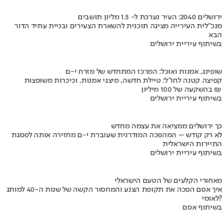
ירושלים 2040: העיר נערכת ל- 1.5 מליון תושבים
מנכ"לית העירייה מציגה תוכנית להשארת הצעירים ובניית עתיד הדור
הבא
בשיתוף עיריית ירושלים
שופינג, אמנות ואוכל: המרכז המתחדש של מזרח י-ם
קפיצה קטנה לחו"ל: טיילת חדשה, מיצגי אמנות, וכיכרות משופצות
בהשקעה של 100 מיליון ₪
בשיתוף עיריית ירושלים
כך ירושלים ממציאה את עצמה מחדש
לא רק קודש – המהפכה המודרנית שעוברת י-ם מחזירה אותה לפסגת
התיירות הישראלית
בשיתוף עיריית ירושלים
מאחורי הקלעים של הטעם הישראלי
איך אסם הפכה את תקופת הצנע והמחסור הקשה של שנות ה-40 למותג
לאומי?
בשיתוף אסם