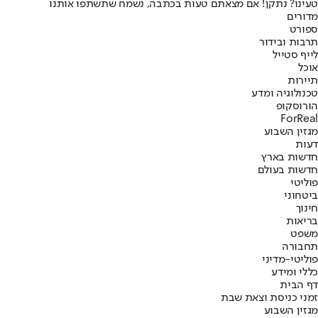
טעינו? נתקן! אם מצאתם טעות בכתבה, נשמח שתשתפו אותנו
מדורים
ספורט
תרבות ובידור
לייף סטייל
אוכל
תיירות
טכנולוגיה ומדע
הורוסקופ
ForReal
מגזין השבוע
דעות
חדשות בארץ
חדשות בעולם
פוליטי
ביטחוני
חינוך
בריאות
משפט
תחבורה
פוליטי-מדיני
כללי ומידע
דף הבית
זמני כניסת וצאת שבת
מגזין השבוע