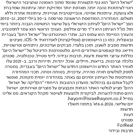
"ישראל היום" הוא גוף תקשורת שנוסד מתוך האמונה שהציבור הישראלי
ראוי לעיתונות טובה יותר, מאוזנת יותר ומדויקת יותר. עיתונות שמדברת
ולא צועקת. עיתונות אמינה, אובייקטיבית ועניינית. עיתונות אחרת וללא
תשלום. המהדורה המודפסת הראשונה פורסמה ב-30 ביולי 2007, וב-2010
הפך "ישראל היום" לעיתון הישראלי בעל שיעור החשיפה הגבוה ביותר בימי
חול. מו"ל העיתון היא ד"ר מרים אדלסון. העורך הראשי הוא עמר לחמנוביץ,
והעורך המייסד הוא עמוס רגב. אתרי האינטרנט של "ישראל היום" בעברית
ובאנגלית, כמו כן היישומונים (אפליקציות) לאנדרואיד ול-iOS, מציגים
חדשות מסביב לשעון, תוכן בלעדי, מבזקים ועדכונים, ניתוחים ופרשנויות,
וידיאו, פודקאסטים ושידורים חיים. פלטפורמות הדיגיטל של "ישראל היום"
כוללות ערוצי חדשות ודעות, תרבות ובידור, לייף סטייל, טכנולוגיה, ספורט,
כלכלה וצרכנות, בריאות, חיילים, אוכל, יהדות, תיירות ורכב. ב-2021 עלו
לאוויר האתר החדש והיישומון החדש של "ישראל היום" בעברית, במטרה
לספק לגולשים חוויה מהירה, עדכנית, בטוחה ונוחה. תכני המהדורה
המודפסת של העיתון זמינים גם באתר, במהדורה יומית מקוונת, ואפשר
לקבל אותם גם בניוזלטר. מועדון ההטבות הייחודי "הקליקה של ישראל
היום" מציע לגולשי האתר הנחות ומבצעים על מוצרים ושירותים. ישראל
היום פתוח להערות, לביקורת ולהצעות לשיפור מקהל הקוראים. פנו אלינו
במייל hayom@israelhayom.co.il.
יום שלישי, 16.6.2026
א' בתמוז תשפ"ו
חדשות
דעות
ספורט
ForReal
תרבות ובידור