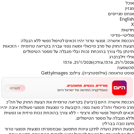
אוכל
מגזין
אנחנו מגייסים
English
X
חדשות
פוליטי-מדיני
הכנסת אישרה: נפגעי טרור יהיו זכאים לטיפול נפשי ללא הגבלה
הצעת החוק של מרב מיכאלי ומשה גפני עברה בקריאה טרומית • הזכאות
תינתן בלי צורך בהוכחת נכות ובלי מגבלה על מספר הטיפולים
אילי זילברברג
21/1/2026, 13:16
,עודכן
21/1/2026, 13:16
0
השמעה
פוסט טראומה (אילוסטרציה). צילום: GettyImages
הכנסת אישרה היום (רביעי) בקריאה טרומית את הצעת החוק של חה״כ
מרב מיכאלי וחה״כ משה גפני, הקובעת כי נפגעות ונפגעי פעולות איבה יהיו
זכאים לטיפול נפשי מלא ורציף - ללא צורך בהוכחת נכות פיזית או נפשית
וללא מגבלה על מספר הטיפולים.
מיצג נובה בברלין
הצעת החוק נועדה לתקן עיוות מתמשך, שבמסגרתו נפגעות ונפגעי טרור