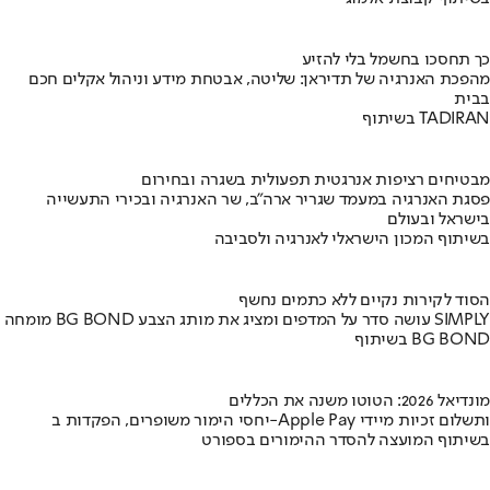
כך תחסכו בחשמל בלי להזיע
מהפכת האנרגיה של תדיראן: שליטה, אבטחת מידע וניהול אקלים חכם
בבית
בשיתוף TADIRAN
מבטיחים רציפות אנרגטית תפעולית בשגרה ובחירום
פסגת האנרגיה במעמד שגריר ארה"ב, שר האנרגיה ובכירי התעשייה
בישראל ובעולם
בשיתוף המכון הישראלי לאנרגיה ולסביבה
הסוד לקירות נקיים ללא כתמים נחשף
מומחה BG BOND עושה סדר על המדפים ומציג את מותג הצבע SIMPLY
בשיתוף BG BOND
מונדיאל 2026: הטוטו משנה את הכללים
יחסי הימור משופרים, הפקדות ב-Apple Pay ותשלום זכיות מיידי
בשיתוף המועצה להסדר ההימורים בספורט