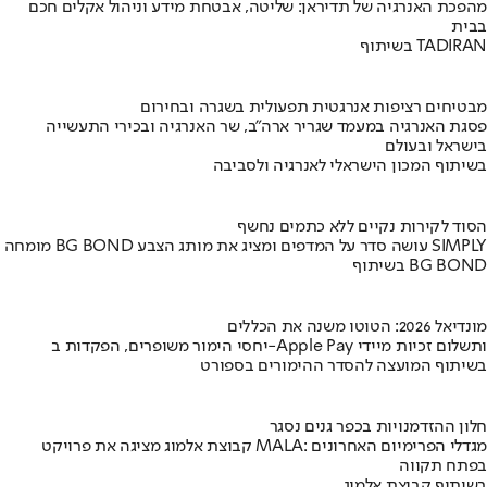
מהפכת האנרגיה של תדיראן: שליטה, אבטחת מידע וניהול אקלים חכם
בבית
בשיתוף TADIRAN
מבטיחים רציפות אנרגטית תפעולית בשגרה ובחירום
פסגת האנרגיה במעמד שגריר ארה"ב, שר האנרגיה ובכירי התעשייה
בישראל ובעולם
בשיתוף המכון הישראלי לאנרגיה ולסביבה
הסוד לקירות נקיים ללא כתמים נחשף
מומחה BG BOND עושה סדר על המדפים ומציג את מותג הצבע SIMPLY
בשיתוף BG BOND
מונדיאל 2026: הטוטו משנה את הכללים
יחסי הימור משופרים, הפקדות ב-Apple Pay ותשלום זכיות מיידי
בשיתוף המועצה להסדר ההימורים בספורט
חלון ההזדמנויות בכפר גנים נסגר
קבוצת אלמוג מציגה את פרויקט MALA: מגדלי הפרימיום האחרונים
בפתח תקווה
בשיתוף קבוצת אלמוג