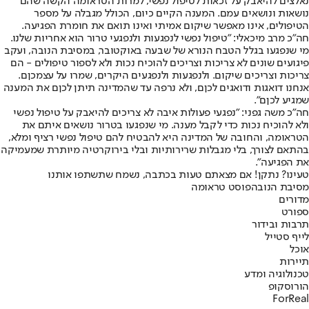
נאלצים להיאבק על זכאות לטיפול נפשי, למרות הטראומה הקשה שהם
נושאות ונושאים עמם. המענה הקיים כיום, הכולל מגבלה על מספר
הטיפולים, אינו מאפשר שיקום אמיתי ואינו תואם את חומרת הפגיעה.
חה״כ מרב מיכאלי: ״טיפול נפשי לנפגעות ולנפגעי טרור הוא אחריות שלנו.
מי שנפגעו בגלל הטבח הנורא של שבעה באוקטובר, במסיבת הנובה, ועקב
פיגועים שונים לא צריכות וצריכים להוכיח נכות ולא לספור טיפולים - הם
צריכות וצריכים שיקום. ולנפגעות ולנפגעים היקרים, שמרו על עצמכןם.
אנחנו דואגות ודואגים לכןם, ולא נרפה עד שהמדינה תיתן לכןם את המענה
שמגיע לכןם״.
חה״כ משה גפני: ״נפגעי פעולות איבה לא צריכים להיאבק על טיפול נפשי
ולא להוכיח נכות כדי לקבל מענה. מי שנפגעו בטרור נושאים איתם את
הטראומה, והחובה של המדינה היא להבטיח להם טיפול נפשי רציף ומלא,
בהתאם לצורך, בלי מגבלות שרירותיות ובלי בירוקרטיה מיותרת שמעמיקה
את הפגיעה״.
טעינו? נתקן! אם מצאתם טעות בכתבה, נשמח שתשתפו אותנו
מסיבת הנובה
פוסט טראומה
מדורים
ספורט
תרבות ובידור
לייף סטייל
אוכל
תיירות
טכנולוגיה ומדע
הורוסקופ
ForReal