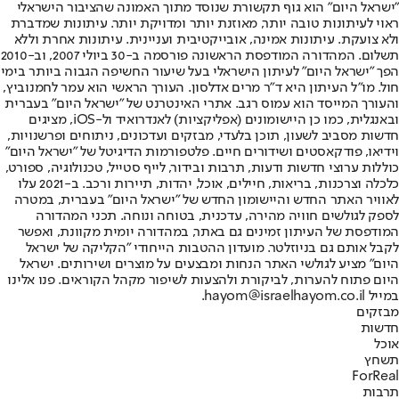
"ישראל היום" הוא גוף תקשורת שנוסד מתוך האמונה שהציבור הישראלי
ראוי לעיתונות טובה יותר, מאוזנת יותר ומדויקת יותר. עיתונות שמדברת
ולא צועקת. עיתונות אמינה, אובייקטיבית ועניינית. עיתונות אחרת וללא
תשלום. המהדורה המודפסת הראשונה פורסמה ב-30 ביולי 2007, וב-2010
הפך "ישראל היום" לעיתון הישראלי בעל שיעור החשיפה הגבוה ביותר בימי
חול. מו"ל העיתון היא ד"ר מרים אדלסון. העורך הראשי הוא עמר לחמנוביץ,
והעורך המייסד הוא עמוס רגב. אתרי האינטרנט של "ישראל היום" בעברית
ובאנגלית, כמו כן היישומונים (אפליקציות) לאנדרואיד ול-iOS, מציגים
חדשות מסביב לשעון, תוכן בלעדי, מבזקים ועדכונים, ניתוחים ופרשנויות,
וידיאו, פודקאסטים ושידורים חיים. פלטפורמות הדיגיטל של "ישראל היום"
כוללות ערוצי חדשות ודעות, תרבות ובידור, לייף סטייל, טכנולוגיה, ספורט,
כלכלה וצרכנות, בריאות, חיילים, אוכל, יהדות, תיירות ורכב. ב-2021 עלו
לאוויר האתר החדש והיישומון החדש של "ישראל היום" בעברית, במטרה
לספק לגולשים חוויה מהירה, עדכנית, בטוחה ונוחה. תכני המהדורה
המודפסת של העיתון זמינים גם באתר, במהדורה יומית מקוונת, ואפשר
לקבל אותם גם בניוזלטר. מועדון ההטבות הייחודי "הקליקה של ישראל
היום" מציע לגולשי האתר הנחות ומבצעים על מוצרים ושירותים. ישראל
היום פתוח להערות, לביקורת ולהצעות לשיפור מקהל הקוראים. פנו אלינו
במייל hayom@israelhayom.co.il.
מבזקים
חדשות
אוכל
תשחץ
ForReal
תרבות