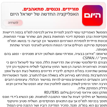
הממשל האמריקני צפוי להגיב לפניית איראן לכניסה למו"מ בכמה דרישות
מקדימות ובהן הפסקת דיכוי המחאות בנשק חם, שחרור עצורי המחאות,
נכונות מיידית למסירת האורניום המועשר וכן קביעה כי בנושא המו"מ
הפסקת פרויקט הטילים ארוכי הטווח והסיוע לארגוני הטרור שתחת
חסותה.
טראמפ: "איראן בבעיה, אמרתי שאם השלטון יהרוג מפגינים - נפגע בהם
חזק" // CSPAN
הגורם הדיפלומטי שפירט את הדרישות הללו, מסר עוד לישראל היום כי
הפניה האיראנית הגיעה הן משר החוץ עראקצ'י לשליח וויטקוף והן דרך
עומאן שתיווכה במו"מ הקודם. לדבריו הדיונים בממשל כעת הם על אופן
ההתערבות במתרחש באיראן ולא בשאלה אם להתערב. מנעד האפשרויות
רחב והצעדים הראשונים צפויים להיות במישור הכלכלי, עיצומים רחבים
הרבה יותר וניסיון לשתק כמעט לחלוטין את יצוא הנפט של איראן ויבוא
הדלק המזוקק אליה.
מתקן נפט איראני (ארכיון),צילום: REUTERS
בממשל יש חילוקי דעות על אופי התגובה למחאות. סגן הנשיא ג'יי.די ואנס
תומך בכניסה למו"מ אך עם התנאים המוקדמים. השליח סטיב וויטקוף
תומך גם הוא במו"מ. מנגד, מזכיר המדינה רוביו ושר ההגנה פיט הגסת'