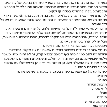
בעמדה הגורסת כי נדרשת התערבות אמריקנית, ולו בהיבט של עיצומים
ומצור מסחרי. מחר תתקיים פגישה מכרעת וטראמפ אמור לקבל תרחישי
ותכניות פעולה ולהחליט באיזה קו לנקוט.
לפי גורם אמריקני ההכרעה על אופי התגובה תתקבל בתוך 48 שעות קרי
עד יום שלישי, זאת לאחר התייעצויות ובחינת ההשלכות האפשרויות של כל
דרך פעולה.
גורם דיפלומטי אומר ל"היום" כי המשטר נלחם על שרידותו והצפי הוא כי
יחריף את הצעדים נגד המוחים. "יש שם כבר אלפי הרוגים אזרחים ועוד
אלפי עצורים, אבל המחאה לא מפסיקה". לדבריו, הסכנה למשטר מוחשית,
אבל זה לא יקרה בטווח של ימים.
מפגינים בעיר משהאד באיראן,צילום: רויטרס
בנוסף אמר כי בכירים במשטר בודקים אפשרויות של מקלט במדינות
ידידותיות להם כמו רוסיה ואף קטאר. "בכל מקרה, זה לא יהיה אותו משטר
מלפני שבועיים, גם אם ישרוד, הוא ייחלש, והעיצומים הצפויים לו יצמצמו
מאוד את יכולת הפעולה שלו, הן פנימה באיראן והן בקשר שלו עם ארגוני
הטרור שתחת חסותו".
טעינו? נתקן! אם מצאתם טעות בכתבה, נשמח שתשתפו אותנו
מדורים
ספורט
תרבות ובידור
לייף סטייל
אוכל
תיירות
טכנולוגיה ומדע
הורוסקופ