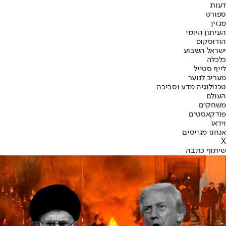
דעות
ספורט
מגזין
העיתון היומי
הורוסקופ
ישראל השבוע
כלכלה
לייף סטייל
מעריב לנוער
טכנולוגיה מדע וסביבה
העולם
משחקים
פודקאסטים
וידאו
אנחנו מגייסים
X
שיתוף כתבה