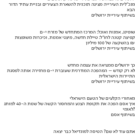
מנכ"לית העירייה מציגה תוכנית להשארת הצעירים ובניית עתיד הדור
הבא
בשיתוף עיריית ירושלים
שופינג, אמנות ואוכל: המרכז המתחדש של מזרח י-ם
קפיצה קטנה לחו"ל: טיילת חדשה, מיצגי אמנות, וכיכרות משופצות
בהשקעה של 100 מיליון ₪
בשיתוף עיריית ירושלים
כך ירושלים ממציאה את עצמה מחדש
לא רק קודש – המהפכה המודרנית שעוברת י-ם מחזירה אותה לפסגת
התיירות הישראלית
בשיתוף עיריית ירושלים
מאחורי הקלעים של הטעם הישראלי
איך אסם הפכה את תקופת הצנע והמחסור הקשה של שנות ה-40 למותג
לאומי?
בשיתוף אסם
אתם עוד לא שם? הטיסה למונדיאל כבר יצאה