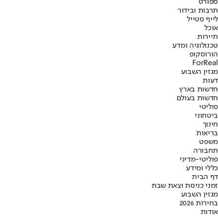
ספורט
תרבות ובידור
לייף סטייל
אוכל
תיירות
טכנולוגיה ומדע
הורוסקופ
ForReal
מגזין השבוע
דעות
חדשות בארץ
חדשות בעולם
פוליטי
ביטחוני
חינוך
בריאות
משפט
תחבורה
פוליטי-מדיני
כללי ומידע
דף הבית
זמני כניסת וצאת שבת
מגזין השבוע
בחירות 2026
אודות