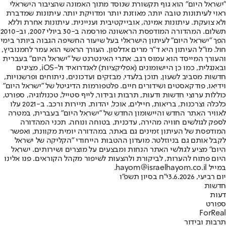
"ישראל היום" הוא גוף תקשורת שנוסד מתוך האמונה שהציבור הישראלי
ראוי לעיתונות טובה יותר, מאוזנת יותר ומדויקת יותר. עיתונות שמדברת
ולא צועקת. עיתונות אמינה, אובייקטיבית ועניינית. עיתונות אחרת וללא
תשלום. המהדורה המודפסת הראשונה פורסמה ב-30 ביולי 2007, וב-2010
הפך "ישראל היום" לעיתון הישראלי בעל שיעור החשיפה הגבוה ביותר בימי
חול. מו"ל העיתון היא ד"ר מרים אדלסון. העורך הראשי הוא עמר לחמנוביץ,
והעורך המייסד הוא עמוס רגב. אתרי האינטרנט של "ישראל היום" בעברית
ובאנגלית, כמו כן היישומונים (אפליקציות) לאנדרואיד ול-iOS, מציגים
חדשות מסביב לשעון, תוכן בלעדי, מבזקים ועדכונים, ניתוחים ופרשנויות,
וידיאו, פודקאסטים ושידורים חיים. פלטפורמות הדיגיטל של "ישראל היום"
כוללות ערוצי חדשות ודעות, תרבות ובידור, לייף סטייל, טכנולוגיה, ספורט,
כלכלה וצרכנות, בריאות, חיילים, אוכל, יהדות, תיירות ורכב. ב-2021 עלו
לאוויר האתר החדש והיישומון החדש של "ישראל היום" בעברית, במטרה
לספק לגולשים חוויה מהירה, עדכנית, בטוחה ונוחה. תכני המהדורה
המודפסת של העיתון זמינים גם באתר, במהדורה יומית מקוונת, ואפשר
לקבל אותם גם בניוזלטר. מועדון ההטבות הייחודי "הקליקה של ישראל
היום" מציע לגולשי האתר הנחות ומבצעים על מוצרים ושירותים. ישראל
היום פתוח להערות, לביקורת ולהצעות לשיפור מקהל הקוראים. פנו אלינו
במייל hayom@israelhayom.co.il.
יום רביעי, 3.6.2026
י"ח בסיון תשפ"ו
חדשות
דעות
ספורט
ForReal
תרבות ובידור