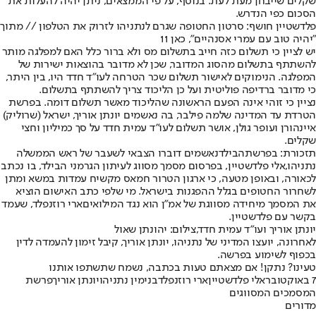
שקלים שייבחן מעת לעת. בנוסף, על פי הממצאים, ניתן יהיה להעלות את
הסכום כפי הנדרש.
פלדשטיין חושף: סרטון החטופה שגרם לנתניהו לזרוק את הטלפון // מתוך
"יהיה טוב עם עמרי אסנהיים", כאן 11
יש לציין כי תשלום כזה חייב בתשלום מס ולא ברור כלל האם למפלגה מותר
להשתתף בתשלום מהסוג המדובר, שכן לא מדובר בהוצאות ישירות של
המפלגה. הנימוקים לאישור תשלום שכר הטרחה לעו"ד חדד היו, בין היתר,
כי מדובר ברדיפה פוליטית ועל כן הליכוד צריך להשתתף בתשלום.
נציין כי זוהי אינה הפעם הראשונה שהליכוד מאשר תשלום דומה. בפרשת
הטרדת עד המדינה שלמה פילבר, בה נאשמים יונתן אוריך, ישראל (שרוליק)
איינהורן ועופר גולן, אושר תשלום לעו"ד עמית חדד על סך כמיליון וחצי
שקלים.
תזכורת: בפרשת
הבילד
נאשמים דוברו הצבאי לשעבר של ראש הממשלה
נתניהו,
אלי פלדשטיין
, בפרסום מסמך מסווג לעיתון הגרמני הבילד, בו נכתב
לכאורה, ובאופן מטעה, כי ארגון הטרור חמאס מקשיח עמדות במשא ומתן
לשחרור החטופים בגלל ההפגנות בישראל. מי שלפי כתב האישום הוציא
את המסמך מיחידה מסווגת של אמ"ן הוא נגד המילואים
ארי רוזנפלד
, שעמד
בקשר עם פלדשטיין.
יונתן אוריך ועו"ד עמית חדד,צילום: יהונתן שאול
לאחרונה, יועצו המדיני של נתניהו, יונתן אוריך, קיבל זימון להעמדה לדין
בכפוף לשימוע בפרשה.
טעינו? נתקן! אם מצאתם טעות בכתבה, נשמח שתשתפו אותנו
7 באוקטובר
אלי פלדשטיין
ארי רוזנפלד
בנימין נתניהו
יונתן אוריך
פרשת
המסמכים המסווגים
מדורים