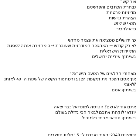
צור קשר
נבחרת הכתבים והפרשנים
מדיניות פרטיות
הצהרת נגישות
תנאי שימוש
כדאי
להכיר
כך ירושלים ממציאה את עצמה מחדש
לא רק קודש – המהפכה המודרנית שעוברת י-ם מחזירה אותה לפסגת
התיירות הישראלית
בשיתוף עיריית ירושלים
מאחורי הקלעים של הטעם הישראלי
איך אסם הפכה את תקופת הצנע והמחסור הקשה של שנות ה-40 למותג
לאומי?
בשיתוף אסם
אתם עוד לא שם? הטיסה למונדיאל כבר יצאה
יונדאי לוקחת אתכם לבמה הכי גדולה בעולם
בשיתוף יונדאי מבית כלמוביל
ירושלים 2040: העיר נערכת ל- 1.5 מליון תושבים