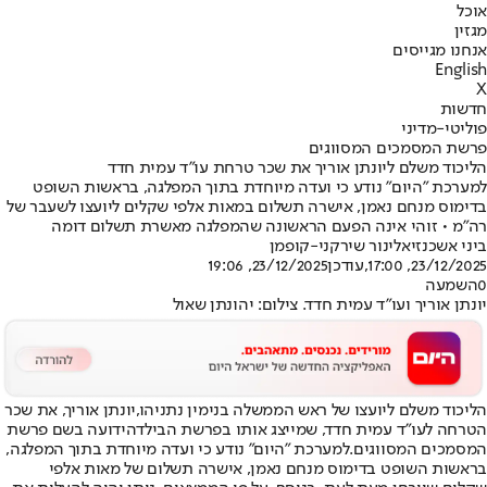
אוכל
מגזין
אנחנו מגייסים
English
X
חדשות
פוליטי-מדיני
פרשת המסמכים המסווגים
הליכוד משלם ליונתן אוריך את שכר טרחת עו"ד עמית חדד
למערכת "היום" נודע כי ועדה מיוחדת בתוך המפלגה, בראשות השופט
בדימוס מנחם נאמן, אישרה תשלום במאות אלפי שקלים ליועצו לשעבר של
רה"מ • זוהי אינה הפעם הראשונה שהמפלגה מאשרת תשלום דומה
ביני אשכנזי
אלינור שירקני-קופמן
23/12/2025, 17:00
,עודכן
23/12/2025, 19:06
0
השמעה
יונתן אוריך ועו"ד עמית חדד. צילום: יהונתן שאול
הליכוד משלם ליועצו של ראש הממשלה בנימין נתניהו,
יונתן אוריך
, את שכר
הטרחה לעו"ד עמית חדד, שמייצג אותו ב
פרשת הבילד
הידועה בשם פרשת
המסמכים המסווגים.
למערכת "היום" נודע כי ועדה מיוחדת בתוך המפלגה,
בראשות השופט בדימוס מנחם נאמן, אישרה תשלום של מאות אלפי