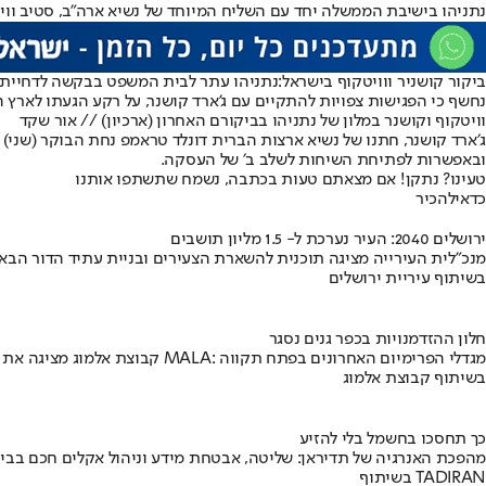
נתניהו בישיבת הממשלה יחד עם השליח המיוחד של נשיא ארה״ב, סטיב וויטקו
ביקור קושניר ווויטקוף בישראל:
נתניהו עתר לבית המשפט בבקשה לדחיית 
נחשף כי הפגישות צפויות להתקיים עם ג'ארד קושנר, על רקע הגעתו לארץ היום (
וויטקוף וקושנר במלון של נתניהו בביקורם האחרון (ארכיון) // אור שקד
ג׳ארד קושנר, חתנו של נשיא ארצות הברית דונלד טראמפ נחת הבוקר (שני) בישראל. הוא
ובאפשרות לפתיחת השיחות לשלב ב׳ של העסקה.
טעינו? נתקן! אם מצאתם טעות בכתבה, נשמח שתשתפו אותנו
כדאי
להכיר
ירושלים 2040: העיר נערכת ל- 1.5 מליון תושבים
מנכ"לית העירייה מציגה תוכנית להשארת הצעירים ובניית עתיד הדור הבא
בשיתוף עיריית ירושלים
חלון ההזדמנויות בכפר גנים נסגר
קבוצת אלמוג מציגה את פרויקט MALA: מגדלי הפרימיום האחרונים בפתח תקווה
בשיתוף קבוצת אלמוג
כך תחסכו בחשמל בלי להזיע
מהפכת האנרגיה של תדיראן: שליטה, אבטחת מידע וניהול אקלים חכם בבי
בשיתוף TADIRAN