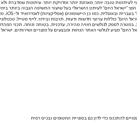
לעיתונות טובה יותר, מאוזנת יותר ומדויקת יותר. עיתונות שמדברת ולא צ
שלום. המהדורה המודפסת הראשונה פורסמה ב-30 ביולי 2007, וב-2010 הפך "ישראל היום" לעיתון הישראלי בעל שי
לחמנוביץ,
ל היום" כוללות ערוצי חדשות ודעות, תרבות ובידור, לייף סטייל, טכנולוגיה
ברית, במטרה לספק לגולשים חוויה מהירה, עדכנית, בטוחה ונוחה. תכני המה
ל היום" מציע לגולשי האתר הנחות ומבצעים על מוצרים ושירותים. ישראל 
ויים להתכנס כדי לדון גם בסוגיית החטופים ובכיס רפיח