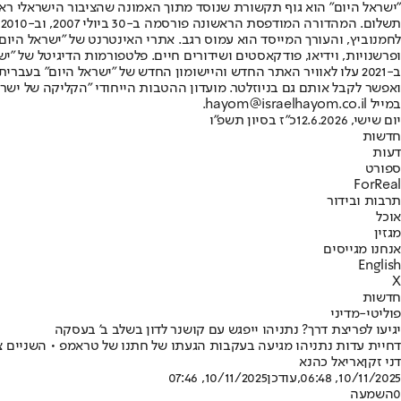
"ישראל היום" הוא גוף תקשורת שנוסד מתוך האמונה שהציבור הישראלי ראוי 
ת
ופרשנויות, וידיאו, פודקאסטים ושידורים חיים. פלטפורמות הדיגיטל של "ישרא
ב-2021 עלו לאוויר האתר החדש והיישומון החדש של "ישראל היום" בע
ואפשר לקבל אותם גם בניוזלטר. מועדון ההטבות הייחודי "הקליקה של ישרא
במייל hayom@israelhayom.co.il.
יום שישי, 12.6.2026
כ"ז בסיון תשפ"ו
חדשות
דעות
ספורט
ForReal
תרבות ובידור
אוכל
מגזין
אנחנו מגייסים
English
X
חדשות
פוליטי-מדיני
יגיעו לפריצת דרך? נתניהו ייפגש עם קושנר לדון בשלב ב' בעסקה
דחיית עדות נתניהו מגיעה בעקבות הגעתו של חתנו של טראמפ • השניים צפ
דני זקן
אריאל כהנא
10/11/2025, 06:48
,עודכן
10/11/2025, 07:46
0
השמעה