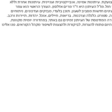
ועקת. עיתונות אמינה, אובייקטיבית ועניינית. עיתונות אחרת וללא
עור החשיפה הגבוה ביותר בימי חול. מו"ל העיתון היא ד"ר מרים אדלסון. העורך הראשי הוא עמר
 והעורך המייסד הוא עמוס רגב. אתרי האינטרנט של "ישראל היום" בעברית ובאנגלית, כמו כן היישומונים (אפליקציות) לאנדרואיד ול-iOS, מציגים חדשות מסביב לשעון, תוכן בלעדי, מבזקים ועדכונים, ניתוחים
, ספורט, כלכלה וצרכנות, בריאות, חיילים, אוכל, יהדות, תיירות ורכב.
דורה המודפסת של העיתון זמינים גם באתר, במהדורה יומית מקוונת,
היום פתוח להערות, לביקורת ולהצעות לשיפור מקהל הקוראים. פנו אלינו