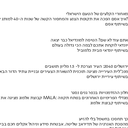
מאחורי הקלעים של הטעם הישראלי
איך אסם הפכה את תקופת הצנע והמחסור הקשה של שנות ה-40 למותג לאומי?
בשיתוף אסם
אתם עוד לא שם? הטיסה למונדיאל כבר יצאה
יונדאי לוקחת אתכם לבמה הכי גדולה בעולם
בשיתוף יונדאי מבית כלמוביל
ירושלים 2040: העיר נערכת ל- 1.5 מליון תושבים
מנכ"לית העירייה מציגה תוכנית להשארת הצעירים ובניית עתיד הדור הבא
בשיתוף עיריית ירושלים
חלון ההזדמנויות בכפר גנים נסגר
קבוצת אלמוג מציגה את פרויקט MALA: מגדלי הפרימיום האחרונים בפתח תקווה
בשיתוף קבוצת אלמוג
כך תחסכו בחשמל בלי להזיע
מהפכת האנרגיה של תדיראן: שליטה, אבטחת מידע וניהול אקלים חכם בבי