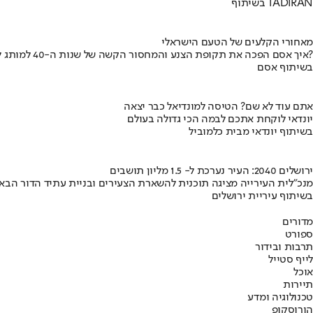
בשיתוף TADIRAN
מאחורי הקלעים של הטעם הישראלי
איך אסם הפכה את תקופת הצנע והמחסור הקשה של שנות ה-40 למותג לאומי?
בשיתוף אסם
אתם עוד לא שם? הטיסה למונדיאל כבר יצאה
יונדאי לוקחת אתכם לבמה הכי גדולה בעולם
בשיתוף יונדאי מבית כלמוביל
ירושלים 2040: העיר נערכת ל- 1.5 מליון תושבים
מנכ"לית העירייה מציגה תוכנית להשארת הצעירים ובניית עתיד הדור הבא
בשיתוף עיריית ירושלים
מדורים
ספורט
תרבות ובידור
לייף סטייל
אוכל
תיירות
טכנולוגיה ומדע
הורוסקופ