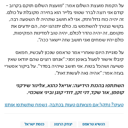
על הקמת מועצת השלום אמר: "מועצת השלום תוקם בקרוב - 
קודם אני רוצה לברר שטוני בלייר הוא בחירה מקובלת על כולם. 
זה יהיה כוח גדול וחזק. אני לא חושב שתהיה לו השפעה רבה, 
בקושי נצטרך להשתמש בו. כולם יתנהגו יפה, הם יודעים את 
מקומם, זה יהיה נהדר לכולם, יהיה טוב למדינות המקיפות, 
כולם יהיו שמחים ואני חושב שזה יישאר ככה". 
על סוגיית היום שאחרי אמר טראמפ שנכון לעכשיו, חמאס 
קיבלו אישור לפעול באופן זמני: "אנחנו רוצים שהם יוודאו שאין 
פשיעה ושהכל בטוח. אני חושב שיהיה בסדר". על ביקור אפשרי 
בעזה אמר: "אהיה גאה לעשות זאת". 
השתתפו בהכנת הידיעה: אריאל כהנא, אלינור שירקני 
קופמן, אור שקד, דני זקן, דודי קוגן וביני אשכנזי.
טעינו? נתקן! אם מצאתם טעות בכתבה, נשמח שתשתפו אותנו
הנשיא טראמפ
יצחק הרצוג
כנסת ישראל