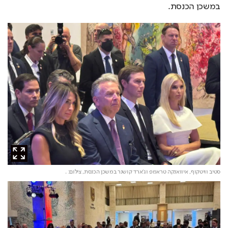
במשכן הכנסת.
סטיב וויטקוף, איוואנקה טראמפ וג'ארד קושנר במשכן הכנסת,
צילום: .