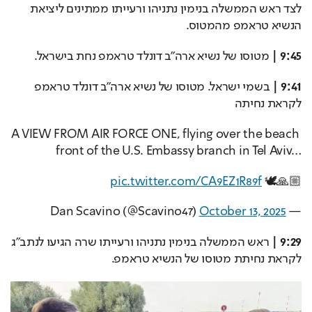
לצד ראש הממשלה בנימין נתניהו ורעייתו ממתינים ליציאת 
הנשיא טראמפ מהמטוס. 
9:45 |
 מטוסו של נשיא ארה"ב דונלד טראמפ נחת בישראל.
9:41 |
 בשמי ישראל. מטוסו של נשיא ארה"ב דונלד טראמפ 
לקראת נחיתה
A VIEW FROM AIR FORCE ONE, flying over the beach 
front of the U.S. Embassy branch in Tel Aviv…
pic.twitter.com/CA9EZ1R89f
🙏🏼🕊️ 
October 13, 2025
— Dan Scavino (@Scavino47) 
9:29 |
 ראש הממשלה בנימין נתניהו ורעייתו שרה הגיעו לנתב"ג 
לקראת נחיתת מטוסו של הנשיא טראמפ.