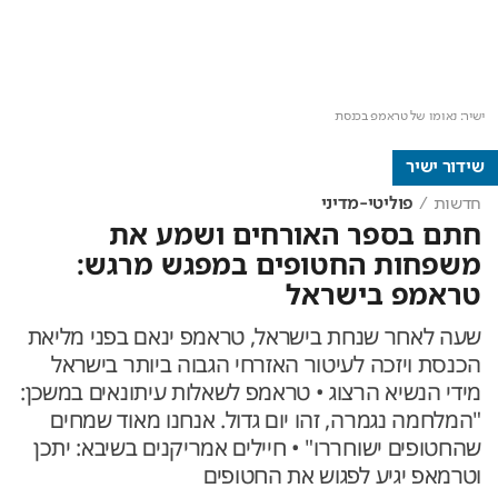
Video
Player
This
is
is
loading.
ישיר: נאומו של טראמפ בכנסת
a
The media could not be loaded, either because the server or
modal
window.
network failed or because the format is not supported.
שידור ישיר
חדשות
פוליטי-מדיני
חתם בספר האורחים ושמע את
משפחות החטופים במפגש מרגש:
טראמפ בישראל
שעה לאחר שנחת בישראל, טראמפ ינאם בפני מליאת
הכנסת ויזכה לעיטור האזרחי הגבוה ביותר בישראל
מידי הנשיא הרצוג • טראמפ לשאלות עיתונאים במשכן:
"המלחמה נגמרה, זהו יום גדול. אנחנו מאוד שמחים
שהחטופים ישוחררו" • חיילים אמריקנים בשיבא: יתכן
וטרמאפ יגיע לפגוש את החטופים