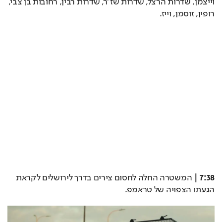
וייצמן, שדרות הרצל, שדרות שז"ר, שדרות רבין, רחובות בן צבי, 
רופין, זוסמן, וייז. 
7:38 |
 המשטרה החלה לחסום צירים בדרך לירושלים לקראת 
הגעתו הצפויה של טראמפ.