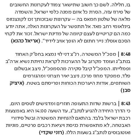
בו, חלילה. לשם כך חשוב שתישאר צמוד לעקרונות החשובים 
של פירוז עזה, הסרת כל איום ממנה כלפי ישראל, והשמדה 
מלאה של שלטון חמאס בה – עקרונות שבזכותך זכו לקונצנזוס 
בינלאומי רחב מאד. אל תתפשר על העקרונות האלה, אתה יודע 
כמה הם קריטיים לעצם קיומה של מדינת ישראל. זכור את לקחי 
הסכם אוסלו: נייר חתום לא הופך אויב לידיד". 
(אריאל כהנא)
8:48 |
 מפכ״ל המשטרה, רנ״צ דני לוי נמצא בחפ"ק האחוד 
בנתב״ג ועומד מקרוב על ההערכות לקראת נחיתת נשיא ארה״ב 
ופמלייתו. המפכ״ל קיבל סקירה מהסמפכ"ל, ניצב אבשלום 
פלד, ממפקד מחוז מרכז, ניצב יאיר חצרוני ומהגורמים 
השותפים, אודות היערכות הכוחות ופריסתם בשטח. 
(איציק 
סבן)
8:43 |
 ברשות שדות התעופה חוזרים ומדגישים לטסים היום, 
כי הדרך היחידה להגיע לנתב״ג, עד השעה 14:00 היא באמצעות 
רכבת ישראל בלבד. בהתאם להנחיות המשטרה ובשל סידורי 
האבטחה, לא מתאפשרת כניסת ויציאת רכבים פרטיים, מוניות 
ואוטובוסים לנתב״ג בשעות הללו. 
(רוני שקדי)