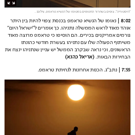
"היסטוריה". צופים בשחרור החטופים במטוסו של הנשיא טראמפ,
צילום: .
8:02 |
 נאומו של הנשיא טראמפ בכנסת צפוי להיות בין היתר 
אוהד מאוד לראש הממשלה נתניהו. כך אומרים ל״ישראל היום״ 
גורמים אמריקנים בכירים. הם הוסיפו כי טראמפ מרוצה מאוד 
משיתוף הפעולה שלו עם נתניהו בעשרת חודשי כהונתו 
הראשונים, וכי נראה שבקרב הממשל יש עניין שנתניהו ינצח את 
הבחירות הבאות. 
(אריאל כהנא)
7:55 | 
נתב"ג. הכנות אחרונות לנחיתת טראמפ.