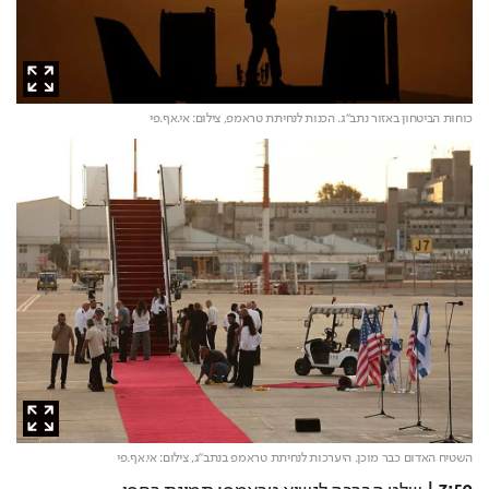
כוחות הביטחון באזור נתב"ג. הכנות לנחיתת טראמפ,
צילום: אי.אף.פי
השטיח האדום כבר מוכן. היערכות לנחיתת טראמפ בנתב"ג,
צילום: אי.אף.פי