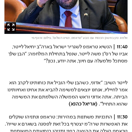
אלמוג כהן במשכן הכנסת עם כובע "טראמפ, נשיא השלום",
צילום: אי.אף.פי
11:40 |
 הנשיא טראמפ לשגריר ישראל בארה״ב יחיאל לייטר, 
אביו של רס״ן משה לייטר, שנפל בתחילת המלחמה: "הבן שלך 
מסתכל מלמעלה עם חיוך, אתה יודע, נכון?״
לייטר השיב: ״אדוני, כשהבן שלי הוביל את כוחותינו לקרב הוא 
אמר לחייליו, אנחנו יוצאים למשימה להביא את אחינו ואחיותינו 
הביתה. אתה אדוני וראש הממשלה השלמתם את המשימה 
שהוא התחיל״. 
(אריאל כהנא)
11:30 |
 התכניות משתנות במהירות: טראמפ ונתניהו שוקלים 
את האפשרות שרה״מ יצטרף בכל זאת לפסגה בשארם א שייח׳. 
טראמפ העלה את ההצעה בפני נתניהו בנסיעתם המשותפת 