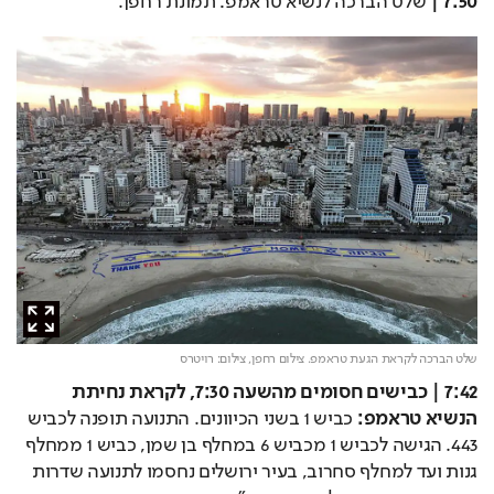
7:50 | 
שלט הברכה לנשיא טראמפ: תמונת רחפן.
שלט הברכה לקראת הגעת טראמפ. צילום רחפן,
צילום: רויטרס
7:42 |
כבישים חסומים מהשעה 7:30, לקראת נחיתת 
הנשיא טראמפ: 
כביש 1 בשני הכיוונים. התנועה תופנה לכביש 
443. ⁠הגישה לכביש 1 מכביש 6 במחלף בן שמן, כביש 1 ממחלף 
גנות ועד למחלף סחרוב, בעיר ירושלים נחסמו לתנועה שדרות 