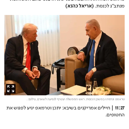
מנתב״ג לכנסת. 
(אריאל כהנא)
טראמפ ונתניהו במשכן הכנסת. ראש הממשלה יצטרף לנסיעה לשארם,
צילום: .
11:27 |
 חיילים אמריקנים בשיבא: יתכן וטרמאפ יגיע לפגוש את 
החטופים.