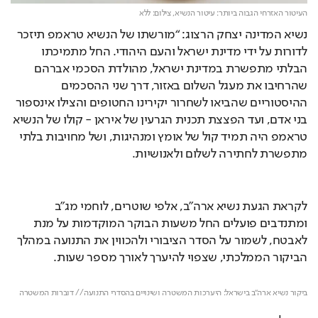
העיטור האזרחי הגבוה ביותר: עיטור הנשיא,
צילום: ללא
נשיא המדינה יצחק הרצוג: “מורשתו של הנשיא טראמפ תיזכר 
לדורות על ידי מדינת ישראל והעם היהודי. החל מתמיכתו 
הבלתי מתפשרת במדינת ישראל, מהולדת הסכמי אברהם 
שהרחיבו את מעגל השלום באזור, דרך שני ההסכמים 
ההיסטוריים שהביאו לשחרור יקירינו החטופים והצילו אינספור 
בני אדם, ועד הפצצת תכנית הגרעין של איראן - קולו של הנשיא 
טראמפ היה תמיד קול של אומץ ומנהיגות, ושל מחויבות בלתי 
מתפשרת לחתירה לשלום ולאנושיות.
לקראת הגעת נשיא ארה"ב, אלפי שוטרים, לוחמי מג״ב 
ומתנדבים פועלים החל משעות הבוקר המוקדמות על מנת 
לאבטח, לשמור על הסדר הציבורי ולהכווין את התנועה במהלך 
הביקור הממלכתי, שצפוי להיערך לאורך מספר שעות.
Loaded
: 
Unmute
100.00%
ביקור נשיא ארה״ב בישראל: היערכות המשטרה ושינויים בהסדרי התנועה// דוברות המשטרה