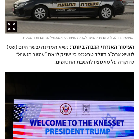
המשטרה החלה לחסום צירי תנועה לקראת נחיתת טראמפ,
צילום: דוברות המשטרה
העיטור האזרחי הגבוה ביותר:
 נשיא המדינה יבשר היום (שני) 
לנשיא ארה״ב דונלד טראמפ כי יעניק לו את ״עיטור הנשיא״ 
כהוקרה על מאמציו להשבת החטופים.