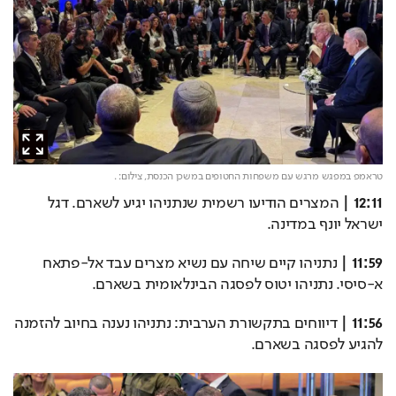
טראמפ במפגש מרגש עם משפחות החטופים במשכן הכנסת,
צילום: .
12:11 |
 המצרים הודיעו רשמית שנתניהו יגיע לשארם. דגל 
ישראל יונף במדינה. 
11:59 |
 נתניהו קיים שיחה עם נשיא מצרים עבד אל-פתאח 
א-סיסי. נתניהו יטוס לפסגה הבינלאומית בשארם. 
11:56 |
 דיווחים בתקשורת הערבית: נתניהו נענה בחיוב להזמנה 
להגיע לפסגה בשארם.