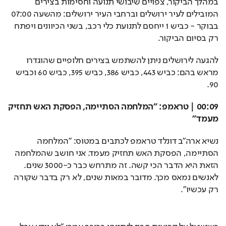
במהלך הביקור, צפויים שיבושי תנועה וחסימות בצירים 
המובילים לעיר ירושלים וברחבי העיר ירושלים: מהשעה 07:00 
בבוקר - כביש 1 ייחסם לתנועת כלי רכב, בשני הכיוונים ויפתח 
רק בסיום הביקור.
להגעה לירושלים ניתן להשתמש בצירים חלופיים שהוגדרו 
מראש בהם: כביש 443, כביש 386, כביש 395, כביש 60 וכביש 
90. 
00:09 | טראמפ: "המלחמה הסתיימה, הפסקת האש תחזיק 
מעמד"
נשיא ארה"ב דונלד טראמפ לכתבים במטוס: "המלחמה 
הסתיימה, הפסקת האש תחזיק מעמד. אני חושב שהמלחמה 
הזאת היא הדבר הכי קשה. זה מתרחש כבר כ-3000 שנים. 
לאנשים נמאס מכך. מדובר במאות שנים, לא רק בדבר שקורה 
רק עכשיו". 