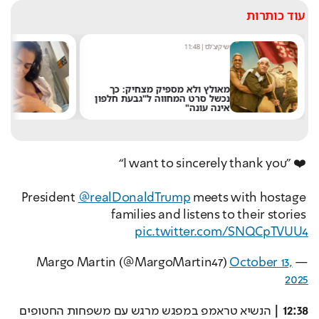
עוד כותרות
ענבר כהן
|
12:23
מ
שבועיים לאחר לידת בנה, כוכבת
"חתונמי" חושפת: "המצב שלי
ה
הידרדר"
א
“I want to sincerely thank you” ❤️ 
President 
@realDonaldTrump
 meets with hostage 
families and listens to their stories 
pic.twitter.com/SNQCpTVUU4
October 13,
— Margo Martin (@MargoMartin47)
2025
12:38 |
 הנשיא טראמפ במפגש מרגש עם משפחות החטופים 