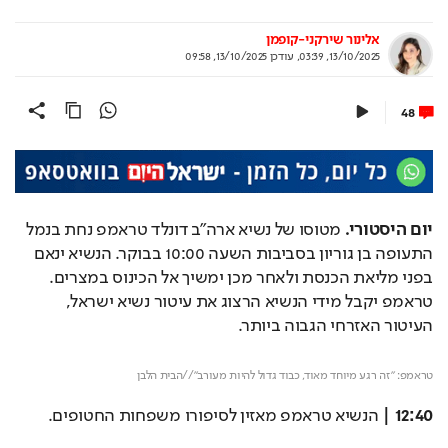
אלינור שירקני-קופמן
13/10/2025, 03:39
,
עודכן
13/10/2025, 09:58
48
יום היסטורי.
 מטוסו של נשיא ארה"ב דונלד טראמפ נחת בנמל 
התעופה בן גוריון בסביבות השעה 10:00 בבוקר. הנשיא ינאם 
בפני מליאת הכנסת ולאחר מכן ימשיך אל הכינוס במצרים. 
טראמפ יקבל מידי הנשיא הרצוג את עיטור נשיא ישראל, 
העיטור האזרחי הגבוה ביותר. 
Loaded
: 
Unmute
100.00%
טראמפ: "זה רגע מיוחד מאוד, כבוד גדול להיות מעורב"//הבית הלבן
12:40 |
 הנשיא טראמפ מאזין לסיפורו משפחות החטופים.