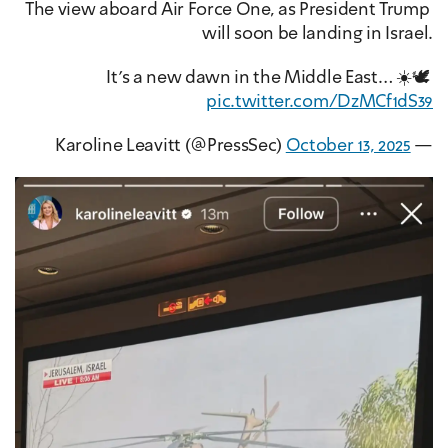
The view aboard Air Force One, as President Trump 
will soon be landing in Israel.
It’s a new dawn in the Middle East… ☀️🕊️ 
pic.twitter.com/DzMCf1dS39
October 13, 2025
— Karoline Leavitt (@PressSec) 