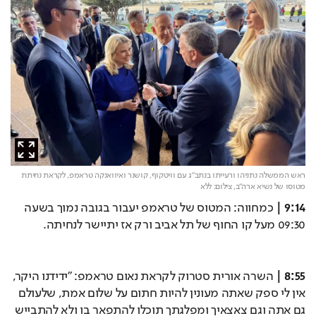
ראש הממשלה נתניהו ורעייתו בנתב"ג עם וויטקוף, קושנר ואיוואנקה טראמפ, לקראת נחיתת
מטוסו של נשיא ארה"ב,
צילום: ללא
9:14 |
 כמחווה: המטוס של טראמפ יעבור בגובה נמוך בשעה 
09:30 מעל קו החוף של תל אביב ורק אז יתיישר לנחיתה.
8:55 |
 השרה אורית סטרוק לקראת נאום טראמפ: ''ידידנו היקר, 
אין לי ספק שאתה מעונין להיות חתום על שלום אמת, שלעולם 
גם אתה וגם צאצאיך ומפלגתך תוכלו להתפאר בו ולא להתבייש 