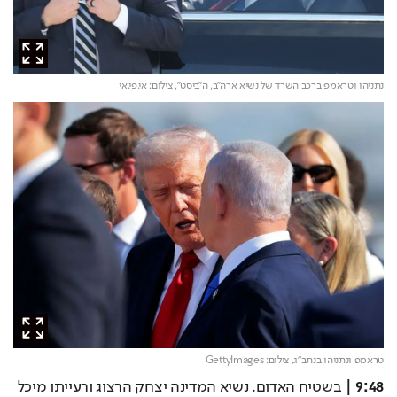
נתניהו וטראמפ ברכב השרד של נשיא ארה"ב, ה"ביסט",
צילום: אי.פי.אי
טראמפ ונתניהו בנתב"ג,
צילום: GettyImages
9:48 |
 בשטיח האדום. נשיא המדינה יצחק הרצוג ורעייתו מיכל 