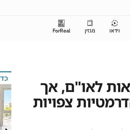
וידאו
מגזין
ForReal
כד
אות לאו"ם, אך
רמטיות צפויות