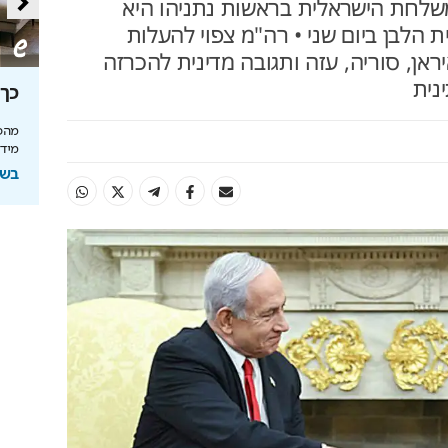
לחת הישראלית בראשות נתניהו היא
 הלבן ביום שני • רה"מ צפוי להעלות
ראן, סוריה, עזה ותגובה מדינית להכרזה
נית
סה
מאחורי הקלעים של הטעם
כך 
הישראלי
מהפכ
מידע
לה בעולם
איך אסם הפכה את תקופת הצנע והמחסור הקשה
של שנות ה-40 למותג לאומי?
בשיתוף
ל
בשיתוף אסם