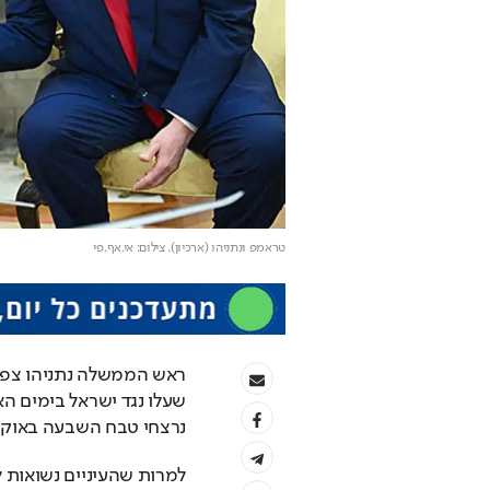
טראמפ ונתניהו (ארכיון)
. צילום: אי.אף.פי
נרצחי טבח השבעה באוקט