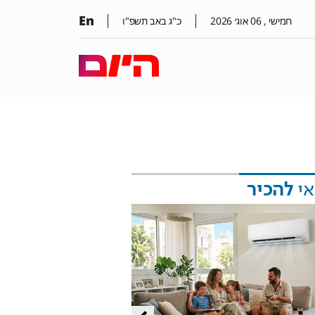
En
חמישי ,
06
אוג׳
2026
כ"ג באב תשפ"ו
אי
להכיר