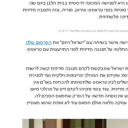
הישראלית בראשות נתניהו היא לפגישה המכונה דרמטית בבית הלבן ביום שני. 
נתניהו צפוי להעלות ארבע סוגיות בפני טראמפ: איראן, סוריה, עזה ותגובה מדינית 
ינה פלשתינית.
Loaded
: 
Unmute
100.00%
שה אישר בשיחה עם "ישראל היום" את 
הפרסום שלנו
ערב החג לפיו לא תתקבל החלטה על תגובה מדינית לפני התייעצות עם טראמפ 
לדבריו, ישנו פער בין עמדת ישראל שמבקשת לקדם תגובה מדינית קשה לרשות 
הפלשתינית וגם לנשיא צרפת שקידם את המהלך מריבונות חלקית ועד לסגירת 
הקונסוליה הצרפתית בירושלים לבין טראמפ שלתפיסתו להכרזות באו"ם אין 
תוקף ולכן אין עניין בתגובה מדינית. עוד צפוי נתניהו לקדם דיון על מהלכי סיום 
המלחמה בעזה כאשר כרגע אין נוסחה חדשה על הפרק שחמאס הסכים לה. 
טראמפ מצדו עדיין מקדם עסקה מלאה אולם חמאס עוד לא אותת שהוא מעוניין 