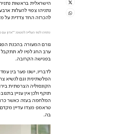
להכרזה החד צדדית על מד
 נתניהו לפני העלייה למטוס: "״אדון עם טראמפ על הצורך להשלים את מטרות המלחמה"// לע"מ
גורם המעורה בהכנת הפגי
בפגישה הקרובה.
בה.