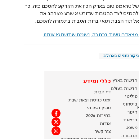
ביטחוני עם סוריה. שליחו של טראמפ טום בארק הכין את הקרקע להסכם כזה, כך 
אומרים בישראל, ודורשים להכניס לצד ההטבות שדורש א שרע מארהב את 
ל תוך הצבת תנאי ברור: הטבות בתמורה להסכם.
ם מצאתם טעות בכתבה, נשמח שתשתפו אותנו
ביקור נתניהו בארה"ב
חדשות בארץ
כללי ומידע
חדשות בעולם
דף הבית
פוליטי
זמני כניסת וצאת שבת
ביטחוני
מגזין השבוע
חינוך
בחירות 2026
בריאות
אודות
משפט
צור קשר
תחבורה