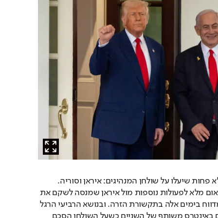
שני נושאים משמעותיים לא פחות שיעלו על שולחן המנהיגים: איראן וסוריה. 
נתניהו יבקש מטראמפ תיאום מלא לפעולות נוספות מול איראן שמנסה לשקם את 
אתרי הגרעין שלה כפי שמדווח בימים אלה בתקשורת הזרה. ובנושא הרביעי הרגל 
של הרחבת הסכמי השלום באינטרס משותף של השניים כשעל השולחן הסכם 