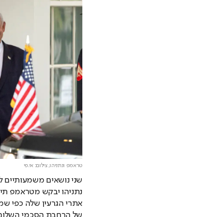
טראמפ ונתניהו,
צילום: אי.פי