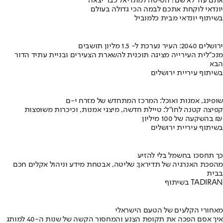
אתם עוד לא שם? הטיסה למונדיאל כבר יצאה
יונדאי לוקחת אתכם לבמה הכי גדולה בעולם
בשיתוף יונדאי מבית כלמוביל
ירושלים 2040: העיר נערכת ל- 1.5 מליון תושבים
מנכ"לית העירייה מציגה תוכנית להשארת הצעירים ובניית עתיד הדור
הבא
בשיתוף עיריית ירושלים
שופינג, אמנות ואוכל: המרכז המתחדש של מזרח י-ם
קפיצה קטנה לחו"ל: טיילת חדשה, מיצגי אמנות, וכיכרות משופצות
בהשקעה של 100 מיליון ₪
בשיתוף עיריית ירושלים
כך תחסכו בחשמל בלי להזיע
מהפכת האנרגיה של תדיראן: שליטה, אבטחת מידע וניהול אקלים חכם
בבית
בשיתוף TADIRAN
מאחורי הקלעים של הטעם הישראלי
איך אסם הפכה את תקופת הצנע והמחסור הקשה של שנות ה-40 למותג