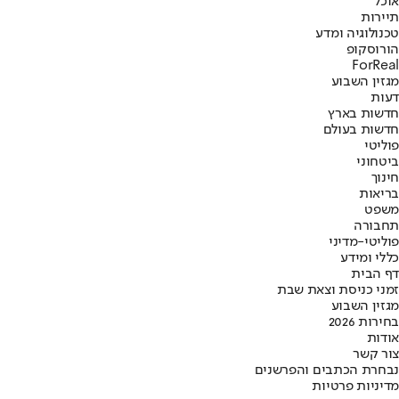
אוכל
תיירות
טכנולוגיה ומדע
הורוסקופ
ForReal
מגזין השבוע
דעות
חדשות בארץ
חדשות בעולם
פוליטי
ביטחוני
חינוך
בריאות
משפט
תחבורה
פוליטי-מדיני
כללי ומידע
דף הבית
זמני כניסת וצאת שבת
מגזין השבוע
בחירות 2026
אודות
צור קשר
נבחרת הכתבים והפרשנים
מדיניות פרטיות