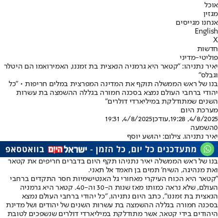
אוכל
מגזין
אנחנו מגייסים
English
X
חדשות
פוליטי-מדיני
יאיר נתניהו: "קטאר היא גרמניה הנאצית בת זמננו, האמירואמו הם היטלר
וגבלס"
בנו של ראש הממשלה תוקף את המדינה המפרצית במלים חריפות • "כל
יהודי ברחבי העולם נמצא בסכנה חמורה בגללה ההשמצה בת עשרות
השנים שמתודלקת במיליארדי דולרים"
מערכת היום
4/8/2025, 19:28
,עודכן
4/8/2025, 19:31
0
השמעה
יאיר נתניהו. צילום: יהושע יוסף
בנו של ראש הממשלה יאיר נתניהו תקף היום בדברים חריפים את קטאר
ואת מנהיגה, השיח' תמים בן חאמד אל תאני.
"קטאר היא הכוח העיקרי מאחורי גל האנטישמיות חסר התקדים ברחבי
העולם, שלא נראה כמותו מאז שנות ה-30 וה-40. קטאר היא גרמניה
הנאצית בת זמננו", כתב היום נתניהו, "כל יהודי ברחבי העולם נמצא
בסכנה חמורה בגללה ההשמצה בת עשרות השנים של יהודים ושל מדינת
היהודים בידי קטאר, אשר מתודלקת במיליארדי דולרים שנשפכים לטובת