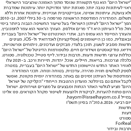
"ישראל היום" הוא גוף תקשורת שנוסד מתוך האמונה שהציבור הישראלי
ראוי לעיתונות טובה יותר, מאוזנת יותר ומדויקת יותר. עיתונות שמדברת
ולא צועקת. עיתונות אמינה, אובייקטיבית ועניינית. עיתונות אחרת וללא
תשלום. המהדורה המודפסת הראשונה פורסמה ב-30 ביולי 2007, וב-2010
הפך "ישראל היום" לעיתון הישראלי בעל שיעור החשיפה הגבוה ביותר בימי
חול. מו"ל העיתון היא ד"ר מרים אדלסון. העורך הראשי הוא עמר לחמנוביץ,
והעורך המייסד הוא עמוס רגב. אתרי האינטרנט של "ישראל היום" בעברית
ובאנגלית, כמו כן היישומונים (אפליקציות) לאנדרואיד ול-iOS, מציגים
חדשות מסביב לשעון, תוכן בלעדי, מבזקים ועדכונים, ניתוחים ופרשנויות,
וידיאו, פודקאסטים ושידורים חיים. פלטפורמות הדיגיטל של "ישראל היום"
כוללות ערוצי חדשות ודעות, תרבות ובידור, לייף סטייל, טכנולוגיה, ספורט,
כלכלה וצרכנות, בריאות, חיילים, אוכל, יהדות, תיירות ורכב. ב-2021 עלו
לאוויר האתר החדש והיישומון החדש של "ישראל היום" בעברית, במטרה
לספק לגולשים חוויה מהירה, עדכנית, בטוחה ונוחה. תכני המהדורה
המודפסת של העיתון זמינים גם באתר, במהדורה יומית מקוונת, ואפשר
לקבל אותם גם בניוזלטר. מועדון ההטבות הייחודי "הקליקה של ישראל
היום" מציע לגולשי האתר הנחות ומבצעים על מוצרים ושירותים. ישראל
היום פתוח להערות, לביקורת ולהצעות לשיפור מקהל הקוראים. פנו אלינו
במייל hayom@israelhayom.co.il.
יום רביעי, 10.6.2026
כ"ה בסיון תשפ"ו
חדשות
דעות
ספורט
ForReal
תרבות ובידור