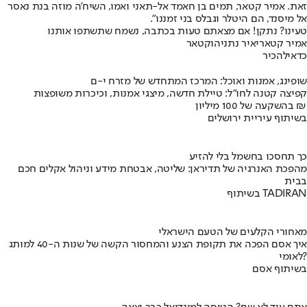
זאת. אמיר קטאר, תמים בן חאמד אל-תאני ואמו, השיח'ה מוזה בנת נאסר
אל מיסנד, הם היטלר וגבלס בני זמננו".
טעינו? נתקן! אם מצאתם טעות בכתבה, נשמח שתשתפו אותנו
אמיר קטאר
יאיר נתניהו
קטאר
כדאי
להכיר
שופינג, אמנות ואוכל: המרכז המתחדש של מזרח י-ם
קפיצה קטנה לחו"ל: טיילת חדשה, מיצגי אמנות, וכיכרות משופצות
בהשקעה של 100 מיליון ₪
בשיתוף עיריית ירושלים
כך תחסכו בחשמל בלי להזיע
מהפכת האנרגיה של תדיראן: שליטה, אבטחת מידע וניהול אקלים חכם
בבית
בשיתוף TADIRAN
מאחורי הקלעים של הטעם הישראלי
איך אסם הפכה את תקופת הצנע והמחסור הקשה של שנות ה-40 למותג
לאומי?
בשיתוף אסם