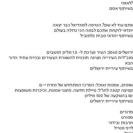
לאומי?
בשיתוף אסם
אתם עוד לא שם? הטיסה למונדיאל כבר יצאה
יונדאי לוקחת אתכם לבמה הכי גדולה בעולם
בשיתוף יונדאי מבית כלמוביל
ירושלים 2040: העיר נערכת ל- 1.5 מליון תושבים
מנכ"לית העירייה מציגה תוכנית להשארת הצעירים ובניית עתיד הדור
הבא
בשיתוף עיריית ירושלים
שופינג, אמנות ואוכל: המרכז המתחדש של מזרח י-ם
קפיצה קטנה לחו"ל: טיילת חדשה, מיצגי אמנות, וכיכרות משופצות
בהשקעה של 100 מיליון ₪
בשיתוף עיריית ירושלים
מדורים
ספורט
תרבות ובידור
לייף סטייל