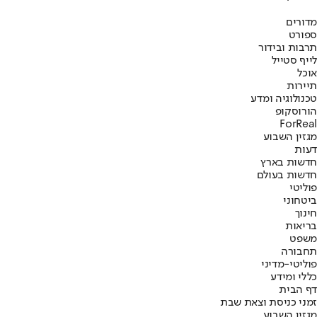
מדורים
ספורט
תרבות ובידור
לייף סטייל
אוכל
תיירות
טכנולוגיה ומדע
הורוסקופ
ForReal
מגזין השבוע
דעות
חדשות בארץ
חדשות בעולם
פוליטי
ביטחוני
חינוך
בריאות
משפט
תחבורה
פוליטי-מדיני
כללי ומידע
דף הבית
זמני כניסת וצאת שבת
מגזין השבוע