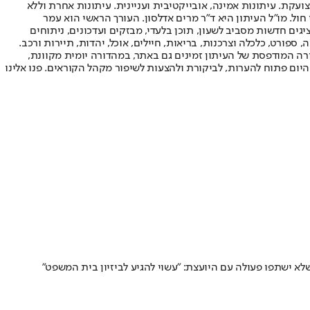
ועקת. עיתונות אמינה, אובייקטיבית ועניינית. עיתונות אחרת וללא
עור החשיפה הגבוה ביותר בימי חול. מו"ל העיתון היא ד"ר מרים אדלסון. העורך הראשי הוא עמר
 והעורך המייסד הוא עמוס רגב. אתרי האינטרנט של "ישראל היום" בעברית ובאנגלית, כמו כן היישומונים (אפליקציות) לאנדרואיד ול-iOS, מציגים חדשות מסביב לשעון, תוכן בלעדי, מבזקים ועדכונים, ניתוחים
, ספורט, כלכלה וצרכנות, בריאות, חיילים, אוכל, יהדות, תיירות ורכב.
דורה המודפסת של העיתון זמינים גם באתר, במהדורה יומית מקוונת,
היום פתוח להערות, לביקורת ולהצעות לשיפור מקהל הקוראים. פנו אלינו
ישתפו פעולה עם היועצת: "עשוי להגיע לביזיון בית המשפט"