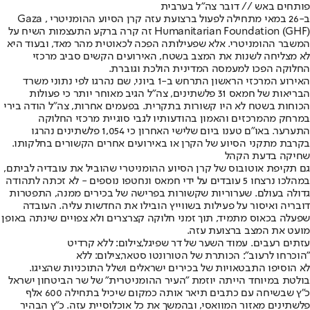
פותחים באש // דובר צה"ל בערבית
ב-26 במאי מתחילה לפעול ברצועת עזה קרן הסיוע ההומניטרי , Gaza
Humanitarian Foundation (GHF) זה קרה ברקע התעצמות השיח על
המשבר ההומניטרי. אלא שפעילותה הפכה לכאוטית מהר מאד, ובעוד היא
לא מצליחה לשנות את המצב בשטח, האירועים הקשים סביב מרכזי
החלוקה הפכו למעמסה המדינית הולכת וגוברת.
האירוע המרכזי הראשון התרחש ב-1 ביוני, שם נהרגו לפי נתוני משרד
הבריאות של חמאס 31 פלשתינים, צה"ל הגיב מאוחר יותר כי פעולות
הכוחות בשטח לא היו קשורות בתקרית. בפעמים אחרות, צה"ל הודה בירי
במרחק מהמרכזים והאמון בהודעותיו לגבי סוגיית מרכזי החלוקה
התערער. באו"ם טענו ביום שלישי האחרון כי 1,054 פלשתינים נהרגו
בקרבת מתקני הסיוע של הקרן או באירועים אחרים הקשורים בחלקותו.
שחיקה בדעת הקהל
גם תקיפת אוטובוס של קרן הסיוע ההומניטרי שהוביל את עובדיה לביתם,
במהלכו נרצחו 5 עובדים על ידי חמאס ונחטפו נוספים - לא זכתה לתהודה
גדולה בעולם. שערוריות שקשורות בפרישה של בכירים ממנה, התפטרות
דובריה ואיסור על פעילות בשווייץ הובילו את החדשות עליה. העובדה
שפעלה בכאוס מתמיד, תוך זמני חלוקה קצרצרים ולא צפויים שינתה באופן
מועט את המצב ברצועת עזה.
עזתים רעבים. עמוד השער של דר שפיגל,צילום: ללא קרדיט
"הוכרחו לרעוב": הכותרת של הטורונטו סטאר,צילום: ללא
לא הוסיפו התבטאויות של בכירים ישראלים ושלל התוכניות שהציגו.
בולטת במיוחד הייתה יוזמת "העיר ההומניטרית" של שר הביטחון ישראל
כ"ץ שבשיחה עם כתבים תיאר אותה כמקום שיכיל בתחילה 600 אלף
פלשתינים מאזור המוואסי, ובהמשך את כל אוכלוסיית עזה. כ"ץ הבהיר