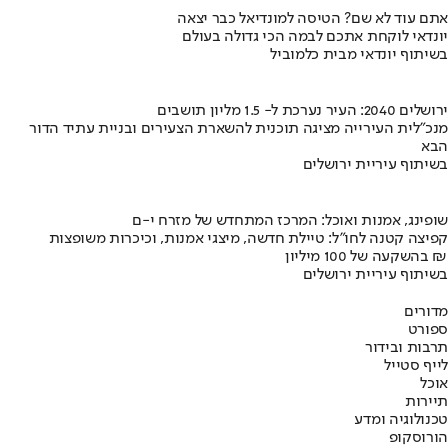
אתם עוד לא שם? הטיסה למונדיאל כבר יצאה
יונדאי לוקחת אתכם לבמה הכי גדולה בעולם
בשיתוף יונדאי מבית כלמוביל
ירושלים 2040: העיר נערכת ל- 1.5 מליון תושבים
מנכ"לית העירייה מציגה תוכנית להשארת הצעירים ובניית עתיד הדור
הבא
בשיתוף עיריית ירושלים
שופינג, אמנות ואוכל: המרכז המתחדש של מזרח י-ם
קפיצה קטנה לחו"ל: טיילת חדשה, מיצגי אמנות, וכיכרות משופצות
בהשקעה של 100 מיליון ₪
בשיתוף עיריית ירושלים
מדורים
ספורט
תרבות ובידור
לייף סטייל
אוכל
תיירות
טכנולוגיה ומדע
הורוסקופ