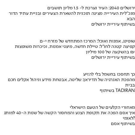
ירושלים 2040: העיר נערכת ל- 1.5 מליון תושבים
מנכ"לית העירייה מציגה תוכנית להשארת הצעירים ובניית עתיד הדור
הבא
בשיתוף עיריית ירושלים
שופינג, אמנות ואוכל: המרכז המתחדש של מזרח י-ם
קפיצה קטנה לחו"ל: טיילת חדשה, מיצגי אמנות, וכיכרות משופצות
בהשקעה של 100 מיליון ₪
בשיתוף עיריית ירושלים
כך תחסכו בחשמל בלי להזיע
מהפכת האנרגיה של תדיראן: שליטה, אבטחת מידע וניהול אקלים חכם
בבית
בשיתוף TADIRAN
מאחורי הקלעים של הטעם הישראלי
איך אסם הפכה את תקופת הצנע והמחסור הקשה של שנות ה-40 למותג
לאומי?
בשיתוף אסם