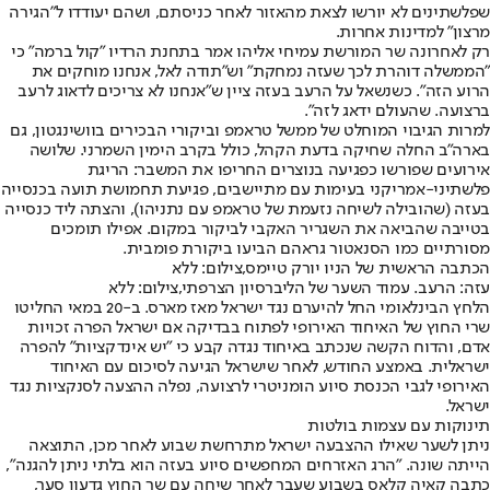
שפלשתינים לא יורשו לצאת מהאזור לאחר כניסתם, ושהם יעודדו ל"הגירה
מרצון" למדינות אחרות.
רק לאחרונה שר המורשת עמיחי אליהו אמר בתחנת הרדיו "קול ברמה" כי
"הממשלה דוהרת לכך שעזה נמחקת" וש"תודה לאל, אנחנו מוחקים את
הרוע הזה". כשנשאל על הרעב בעזה ציין ש"אנחנו לא צריכים לדאוג לרעב
ברצועה. שהעולם ידאג לזה".
למרות הגיבוי המוחלט של ממשל טראמפ וביקורי הבכירים בוושינגטון, גם
בארה"ב החלה שחיקה בדעת הקהל, כולל בקרב הימין השמרני. שלושה
אירועים שפורשו כפגיעה בנוצרים החריפו את המשבר: הריגת
פלשתיני-אמריקני בעימות עם מתיישבים, פגיעת תחמושת תועה בכנסייה
בעזה (שהובילה לשיחה נזעמת של טראמפ עם נתניהו), והצתה ליד כנסייה
בטייבה שהביאה את השגריר האקבי לביקור במקום. אפילו תומכים
מסורתיים כמו הסנאטור גראהם הביעו ביקורת פומבית.
הכתבה הראשית של הניו יורק טיימס,צילום: ללא
עזה: הרעב. עמוד השער של הליברסיון הצרפתי,צילום: ללא
הלחץ הבינלאומי החל להיערם נגד ישראל מאז מארס. ב-20 במאי החליטו
שרי החוץ של האיחוד האירופי לפתוח בבדיקה אם ישראל הפרה זכויות
אדם, והדוח הקשה שנכתב באיחוד נגדה קבע כי "יש אינדקציות" להפרה
ישראלית. באמצע החודש, לאחר שישראל הגיעה לסיכום עם האיחוד
האירופי לגבי הכנסת סיוע הומניטרי לרצועה, נפלה ההצעה לסנקציות נגד
ישראל.
תינוקות עם עצמות בולטות
ניתן לשער שאילו ההצבעה ישראל מתרחשת שבוע לאחר מכן, התוצאה
הייתה שונה. "הרג האזרחים המחפשים סיוע בעזה הוא בלתי ניתן להגנה",
כתבה קאיה קלאס בשבוע שעבר לאחר שיחה עם שר החוץ גדעון סער,