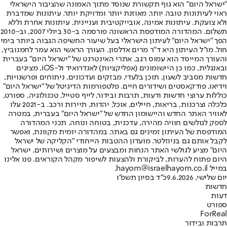
"ישראל היום" הוא גוף תקשורת שנוסד מתוך האמונה שהציבור הישראלי
ראוי לעיתונות טובה יותר, מאוזנת יותר ומדויקת יותר. עיתונות שמדברת
ולא צועקת. עיתונות אמינה, אובייקטיבית ועניינית. עיתונות אחרת וללא
תשלום. המהדורה המודפסת הראשונה פורסמה ב-30 ביולי 2007, וב-2010
הפך "ישראל היום" לעיתון הישראלי בעל שיעור החשיפה הגבוה ביותר בימי
חול. מו"ל העיתון היא ד"ר מרים אדלסון. העורך הראשי הוא עמר לחמנוביץ,
והעורך המייסד הוא עמוס רגב. אתרי האינטרנט של "ישראל היום" בעברית
ובאנגלית, כמו כן היישומונים (אפליקציות) לאנדרואיד ול-iOS, מציגים
חדשות מסביב לשעון, תוכן בלעדי, מבזקים ועדכונים, ניתוחים ופרשנויות,
וידיאו, פודקאסטים ושידורים חיים. פלטפורמות הדיגיטל של "ישראל היום"
כוללות ערוצי חדשות ודעות, תרבות ובידור, לייף סטייל, טכנולוגיה, ספורט,
כלכלה וצרכנות, בריאות, חיילים, אוכל, יהדות, תיירות ורכב. ב-2021 עלו
לאוויר האתר החדש והיישומון החדש של "ישראל היום" בעברית, במטרה
לספק לגולשים חוויה מהירה, עדכנית, בטוחה ונוחה. תכני המהדורה
המודפסת של העיתון זמינים גם באתר, במהדורה יומית מקוונת, ואפשר
לקבל אותם גם בניוזלטר. מועדון ההטבות הייחודי "הקליקה של ישראל
היום" מציע לגולשי האתר הנחות ומבצעים על מוצרים ושירותים. ישראל
היום פתוח להערות, לביקורת ולהצעות לשיפור מקהל הקוראים. פנו אלינו
במייל hayom@israelhayom.co.il.
יום שלישי, 9.6.2026
כ"ד בסיון תשפ"ו
חדשות
דעות
ספורט
ForReal
תרבות ובידור