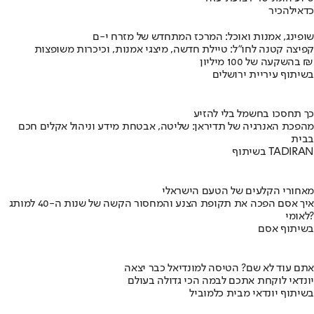
כדאי
להכיר
שופינג, אמנות ואוכל: המרכז המתחדש של מזרח י-ם
קפיצה קטנה לחו"ל: טיילת חדשה, מיצגי אמנות, וכיכרות משופצות
בהשקעה של 100 מיליון ₪
בשיתוף עיריית ירושלים
כך תחסכו בחשמל בלי להזיע
מהפכת האנרגיה של תדיראן: שליטה, אבטחת מידע וניהול אקלים חכם
בבית
בשיתוף TADIRAN
מאחורי הקלעים של הטעם הישראלי
איך אסם הפכה את תקופת הצנע והמחסור הקשה של שנות ה-40 למותג
לאומי?
בשיתוף אסם
אתם עוד לא שם? הטיסה למונדיאל כבר יצאה
יונדאי לוקחת אתכם לבמה הכי גדולה בעולם
בשיתוף יונדאי מבית כלמוביל