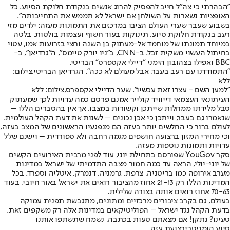
"הבהרתי כי צה"ל חייב להפסיק להרוג אנשים בנקודת חלוקת הסיוע. כל
האופציות נשארות על השולחן אם ישראל לא תממש את התחייבותה".
בשבוע שעבר שערי העולם הציבו במרכזם את התמונות מעזה: ילדים מזי
רעב בנקודת חלוקת סיוע, תינוקות בעור חשוף ועצמות בולטות. בלטה
במיוחד תמונתו של מוחמד אל-מעתוק בן השנה וחצי בזרועות אמו, עטוי
בחיתול העשוי משקית זבל. ב-CNN, ב"ניו יורק טיימס", ה"גרדיאן", ב-
BBC ואפילו בצהובון הימני "דיילי אקספרס" הבריטי.
"התמודדנו עם רעב בעבר, אבל מעולם לא ככה". הגרדיאן הבריטי,צילום:
ללא
"למען השם - עצרו זאת עכשיו". שער הדיילי אקספרס,צילום: ללא
העיתונאי העצמאי דייוויד קולייר אמנם פרסם כמה עדויות לכך שמעתוק
סבל מלידתו ממחלות שייתכן וקשורות במצבו, אך אין בהסברים הללו –
שנאמרו גם בעבר, וייתכן כי אכן נכונים – לשנות את דעת הקהל העולמית.
לעולם ברור כי החלשים יותר בעזה הם מנפגעיו הראשונים של המצב בעזה,
וכי מחירי המזון ברצועה חושפים מגמה רחבה ולא ספורדית – וישנם שלל
עדויות ותמונות נוספות מעזה.
סקר YouGov שפורסם בתחילת יוני, עוד לפני מרבית האירועים הקשים
של יוני-יולי, הראה עד כמה חמור מצבה התדמיתי של ישראל במדינות
מערב אירופה כמו בריטניה, צרפת, גרמניה, דנמרק, איטליה וספרד. בכל
המדינות הללו רק 21-13 אחוז מהציבור רואים את ישראל באור חיובי, בעוד
70-63 אחוז רואים אותה בצורה שלילית.
בעולם, גם בקרב ציבורים מרכזיים ומתונים, מתגבשת תפנית עמוקה
בדעת הקהל נגד ישראל – הפוליטיקאים במדינות אלה רק משקפים זאת.
טעינו? נתקן! אם מצאתם טעות בכתבה, נשמח שתשתפו אותנו
סיוע הומניטרי
רצועת עזה