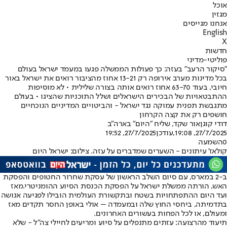
אוכל
מגזין
אנחנו מגייסים
English
X
חדשות
פוליטי-מדיני
"סיקור הרעב" בעזה: כך פעולות הממשלה פגעו במעמד ישראל בעולם
בכל מדינות מערב אירופה רק 13-21 אחוז מהציבור רואים את ישראל באור
חיובי, בעוד 63-70 אחוז רואים אותה בצורה שלילית • לא מוסיפות
ההתבטאויות של הבכירים הישראלים ושלל התוכניות שהציגו • בעולם
מתגבשת תפנית עמוקה נגד ישראל - והביטויים המדיניים הנוכחיים
חושפים רק את קצה הקרחון
דודי קוגן
אור שקד, שליח "היום" בארה"ב
27/7/2025, 19:08
,עודכן
27/7/2025, 19:52
0
השמעה
קולאז' עיתונים - השערים שמדברים על עזה. צילום: ישראל היום
ב-2 במארס, עם סיום השלב הראשון של עסקת שחרור החטופים והפסקת
האש, הורתה ממשלת ישראל על הפסקת הכנסת הסיוע ההומניטרי.
מאז
ועד היום ההתפתחויות בשטח ובתקשורת העולמית הובילו לפגיעה אנושה
בתדמיתה, ביחסי החוץ שלה ובמעמדה – אולי באופן החסר תקדים מאז
ומעולם, או לכל הפחות בעשורים האחרונים.
תיעוד מהרצועה: עזתים מתנפלים על סיוע ומריעים לחיילי צה"ל - שלא