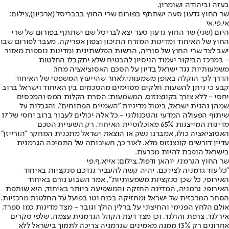
בעזה וביהודה ושומרון
.
שר החוץ גדעון סער. ישתתף בפורום שרי החוץ בבבריסל (ארכיון),צילום:
אי.פי.אי
היום (שני) שר החוץ גדעון סער יצא לבריסל שם ישתתף בפורום של שרי
החוץ של האיחוד ומדינות המזרח התיכון וצפון אפריקה. מעבר לפורום שבו
ישב לצד שרי החוץ של סוריה, הרשות הפלשתינית ומדינות נוספות מאזור
- במרכז הביקור יעמוד הניסיון להבטיח שלא יתקבלו החלטות
משמעותיות נגד ישראל בדיון על הסכם האסוציאציה מחר.
הדרך לכך הוקלה באופן משמעותי,
לאחר שהייעוץ המשפטי של האיחוד
קבע כי ניתן להשעות חלקים מסוימים מהסכמים בין האיחוד וישראל ברוב
יחסי - ללא צורך בקונצנזוס
. המשמעות: הסרת הקלות המס והמכסים
שמהן נהנית ישראל, ביטול מדיניות ״השמיים הפתוחים״, והגבלות על
שיתוף הפעולה המדעי והטכנולוגי - כל אלה יכולים לעבור ברוב יחסי של 17
מדינות המייצגות 65% מאוכלוסיית האיחוד. רק השעיית הסכם
האסוציאציה כולו, אמברגו נשק או הוצאת ישראל מתכנית המחקר ״הורייזן״
עדיין דורשים קונצנזוס מלא. לאור כך, חשיבותה של התמיכה הגרמנית
בישראל הופכת להיות מכרעת.
שר החוץ הגרמני, יוהאן ודפול.,צילום: אייא.ף.פי
״כל עוד גרמניה לצידכם, יהיה קשה להעביר נגדכם סנקציות באיחוד
האירופי, כל שכן סנקציות משמעותיות״, אמר השבוע גורם באיחוד
האירופי. גרמניה, המדינה החזקה והמשפיעה ביותר באיחוד, היא שותפת
הסחר המרכזית של ישראל ומחזיקה בכוח וטו בפועל על החלטות מרכזיות.
אולם הלחץ הפנימי והחיצוני על ברלין הולך וגובר - מצד מדינות כמו ספרד,
אירלנד, צרפת והולנד, וכן מצד דעת הקהל הגרמנית עצמה, שלפי סקרים
אחרונים רק 13% ממנה מאמינים שגרמניה צריכה לתמוך בישראל ללא