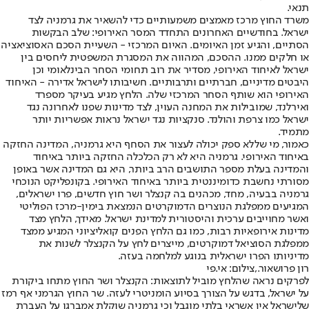
תנאי.
משרד החוץ מרכז מאמצים משמעותיים כדי להשאיר את גרמניה לצד
ישראל. בחודשיים האחרונים התחדד המסר האירופי: שלב הבקשות
הסתיים, והגיע זמן האיומים. האיום המרכזי - השעיית הסכם האסוציאציה
או חלקים ממנו. ההסכם, המהווה את המסגרת המשפטית ליחסים בין
ישראל לאיחוד האירופי, מסדיר את רוב תחומי הסחר הבינלאומי וכן
היבטים מדיניים, חברתיים ותרבותיים. חשיבותו לישראל אדירה - האיחוד
האירופי הוא שותף הסחר המרכזי שלה. הלחץ מגיע בעיקר מספרד
ואירלנד, שמובילות את המחנה העוין, לצד מדינות שפנו לאחרונה נגד
ישראל כמו צרפת והולנד. סנקציות נגד ישראל נראות אפשריות יותר
מתמיד.
כאמור, מי שללא ספק יכולה לעצור את הסחף היא גרמניה, המדינה החזקה
באיחוד האירופי. גרמניה היא לא רק הכלכלה החזקה ביותר באיחוד
והמדינה בעלת מספר התושבים הרב ביותר, היא גם המדינה אשר באופן
מסורתי נחשבת כדומיננטית ביותר באיחוד האירופי. בקונפליקט הנוכחי
גרמניה בבעיה, מחד, מכהנים בה קנצלר ושר חוץ חדשים, פרו ישראלים,
המגיעים ממפלגת הנוצרים הדמוקרטים הנמצאת בימין-מרכז הפוליטי
ואשר מחוייבים ערכית והיסטורית למדינת ישראל. מאידך, הלחץ מצד
מדינות אירופאיות רבות, כמו גם הלחץ הפנים קואליציוני המגיע ממצד
ממפלגת הסוציאל דמוקרטים, מייצרים לחץ על הקנצלר לשנות את
מדיניותו הפרו ישראלית בנוגע למלחמה בעזה.
רון פרושאור.,צילום: אי.פי
לפרקים נראה שהלחץ מוביל לתוצאות: הקנצלר ושר החוץ מתחו ביקורת
על ישראל, בדגש על הצורך בסיוע הומניטרי לעזה. שר החוץ הגרמני אף רמז
שלישראל אין אשראי בלתי מוגבל וכי גרמניה שוקלת אמברגו על העברת