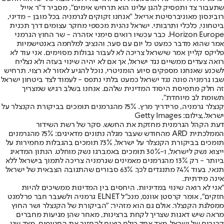
שתעבור צד ותפסיק להגן עלינו הוא תרחיש אימים״, מסביר ד״ר אייל
רובינסון מאוניברסיטת אריאל. ״אנחנו זקוקים לגרמניה בכל מובן - מדיני,
ביטחוני, כלכלי ותרבותי. ישראל נהנית מכספי מחקר עצומים דרך תכנית
Horizon Europe. כבר עכשיו רואים סימני אזהרה - שר החוץ הגרמני
אמר שהוא מדבר כמעט כל יום עם סער, והנציב למלחמה באנטישמיות
פליקס קליין אמר שישראל צריכה לא לעבור גבולות מסוימים. אני עוד לא
רואה צעדים ממשיים נגד ישראל, אך אם לא יהיה שינוי בעזה ולא נצליח
לשכנע שאנחנו מספקים סיוע הומניטרי, נוכל להגיע לאזור לא רצוי. תרחיש
שבו גרמניה פונה נגד ישראל כמעט בלתי נתפס - לעמוד לצד ביטחון ישראל
זה חלק מתפיסת היסוד המדינית שלהם. אנחנו בשלב רגיש שמצריך
תשומת לב מיוחדת״.
קנצלר גרמניה, פרידריך מרץ. 75% מהגרמנים תומכים בביקורת הקנצלר על
ישראל.,צילום: Getty Images
דעת הקהל הגרמנית מחזקת את החשש. סקר של רשת השידור
הממלכתית ARD מהחודש שעבר מגלה נתונים מדאיגים: 75% מהגרמנים
תומכים בביקורת הקנצלר על ישראל, 73% תומכים בהגבלות מחמירות על
ייצוא נשק לישראל, ו-30% תומכים באמברגו נשק מוחלט. הנתון המדאיג
ביותר - רק 13% מהגרמנים מאמינים שגרמניה צריכה לתמוך בישראל ללא
תנאי, בעוד 74% מתנגדים לכך. 63% סבורים שהתגובה הצבאית של ישראל
אינה מידתית.
״אני לא רואה שינוי במדיניות. היחסים בין המדינות ממשיכים להיות
חזקים״, אומר קרסטן אוונס, מנכ״ל ELNET גרמניה ולשעבר חבר פרלמנט
ממפלגת הקנצלר. אולם גם הוא מזהיר: ״הביקורת של הקנצלר ושר החוץ
מראה שיש דאגות שצריך לקחת ברצינות, מאחר שהן מגיעות מחברים
קרובים של ישראל. מצד אחד כולם רוצים להחזיר את החטופים, מצד שני