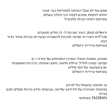
אתם עוד לא שם? הטיסה למונדיאל כבר יצאה
יונדאי לוקחת אתכם לבמה הכי גדולה בעולם
בשיתוף יונדאי מבית כלמוביל
ירושלים 2040: העיר נערכת ל- 1.5 מליון תושבים
מנכ"לית העירייה מציגה תוכנית להשארת הצעירים ובניית עתיד הדור
הבא
בשיתוף עיריית ירושלים
שופינג, אמנות ואוכל: המרכז המתחדש של מזרח י-ם
קפיצה קטנה לחו"ל: טיילת חדשה, מיצגי אמנות, וכיכרות משופצות
בהשקעה של 100 מיליון ₪
בשיתוף עיריית ירושלים
כך תחסכו בחשמל בלי להזיע
מהפכת האנרגיה של תדיראן: שליטה, אבטחת מידע וניהול אקלים חכם
בבית
בשיתוף TADIRAN