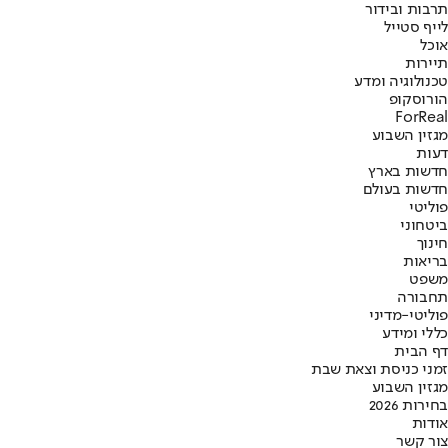
תרבות ובידור
לייף סטייל
אוכל
תיירות
טכנולוגיה ומדע
הורוסקופ
ForReal
מגזין השבוע
דעות
חדשות בארץ
חדשות בעולם
פוליטי
ביטחוני
חינוך
בריאות
משפט
תחבורה
פוליטי-מדיני
כללי ומידע
דף הבית
זמני כניסת וצאת שבת
מגזין השבוע
בחירות 2026
אודות
צור קשר