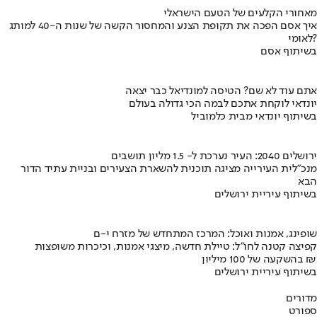
מאחורי הקלעים של הטעם הישראלי
איך אסם הפכה את תקופת הצנע והמחסור הקשה של שנות ה-40 למותג
לאומי?
בשיתוף אסם
אתם עוד לא שם? הטיסה למונדיאל כבר יצאה
יונדאי לוקחת אתכם לבמה הכי גדולה בעולם
בשיתוף יונדאי מבית כלמוביל
ירושלים 2040: העיר נערכת ל- 1.5 מליון תושבים
מנכ"לית העירייה מציגה תוכנית להשארת הצעירים ובניית עתיד הדור
הבא
בשיתוף עיריית ירושלים
שופינג, אמנות ואוכל: המרכז המתחדש של מזרח י-ם
קפיצה קטנה לחו"ל: טיילת חדשה, מיצגי אמנות, וכיכרות משופצות
בהשקעה של 100 מיליון ₪
בשיתוף עיריית ירושלים
מדורים
ספורט