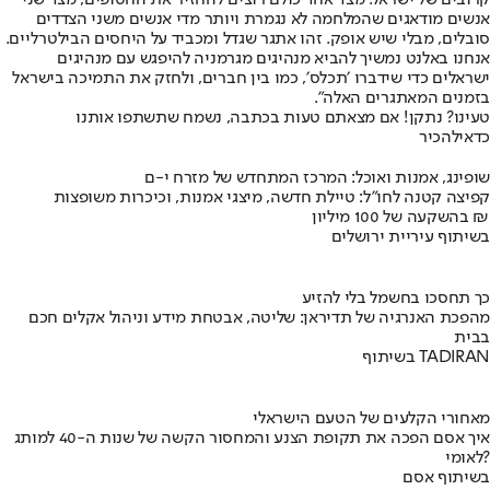
אנשים מודאגים שהמלחמה לא נגמרת ויותר מדי אנשים משני הצדדים
סובלים, מבלי שיש אופק. זהו אתגר שגדל ומכביד על היחסים הבילטרליים.
אנחנו באלנט נמשיך להביא מנהיגים מגרמניה להיפגש עם מנהיגים
ישראלים כדי שידברו ׳תכלס׳, כמו בין חברים, ולחזק את התמיכה בישראל
בזמנים המאתגרים האלה״.
טעינו? נתקן! אם מצאתם טעות בכתבה, נשמח שתשתפו אותנו
כדאי
להכיר
שופינג, אמנות ואוכל: המרכז המתחדש של מזרח י-ם
קפיצה קטנה לחו"ל: טיילת חדשה, מיצגי אמנות, וכיכרות משופצות
בהשקעה של 100 מיליון ₪
בשיתוף עיריית ירושלים
כך תחסכו בחשמל בלי להזיע
מהפכת האנרגיה של תדיראן: שליטה, אבטחת מידע וניהול אקלים חכם
בבית
בשיתוף TADIRAN
מאחורי הקלעים של הטעם הישראלי
איך אסם הפכה את תקופת הצנע והמחסור הקשה של שנות ה-40 למותג
לאומי?
בשיתוף אסם