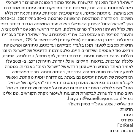
"ישראל היום" הוא גוף תקשורת שנוסד מתוך האמונה שהציבור הישראלי
ראוי לעיתונות טובה יותר, מאוזנת יותר ומדויקת יותר. עיתונות שמדברת
ולא צועקת. עיתונות אמינה, אובייקטיבית ועניינית. עיתונות אחרת וללא
תשלום. המהדורה המודפסת הראשונה פורסמה ב-30 ביולי 2007, וב-2010
הפך "ישראל היום" לעיתון הישראלי בעל שיעור החשיפה הגבוה ביותר בימי
חול. מו"ל העיתון היא ד"ר מרים אדלסון. העורך הראשי הוא עמר לחמנוביץ,
והעורך המייסד הוא עמוס רגב. אתרי האינטרנט של "ישראל היום" בעברית
ובאנגלית, כמו כן היישומונים (אפליקציות) לאנדרואיד ול-iOS, מציגים
חדשות מסביב לשעון, תוכן בלעדי, מבזקים ועדכונים, ניתוחים ופרשנויות,
וידיאו, פודקאסטים ושידורים חיים. פלטפורמות הדיגיטל של "ישראל היום"
כוללות ערוצי חדשות ודעות, תרבות ובידור, לייף סטייל, טכנולוגיה, ספורט,
כלכלה וצרכנות, בריאות, חיילים, אוכל, יהדות, תיירות ורכב. ב-2021 עלו
לאוויר האתר החדש והיישומון החדש של "ישראל היום" בעברית, במטרה
לספק לגולשים חוויה מהירה, עדכנית, בטוחה ונוחה. תכני המהדורה
המודפסת של העיתון זמינים גם באתר, במהדורה יומית מקוונת, ואפשר
לקבל אותם גם בניוזלטר. מועדון ההטבות הייחודי "הקליקה של ישראל
היום" מציע לגולשי האתר הנחות ומבצעים על מוצרים ושירותים. ישראל
היום פתוח להערות, לביקורת ולהצעות לשיפור מקהל הקוראים. פנו אלינו
במייל hayom@israelhayom.co.il.
יום שלישי, 9.6.2026
כ"ד בסיון תשפ"ו
חדשות
דעות
ספורט
ForReal
תרבות ובידור