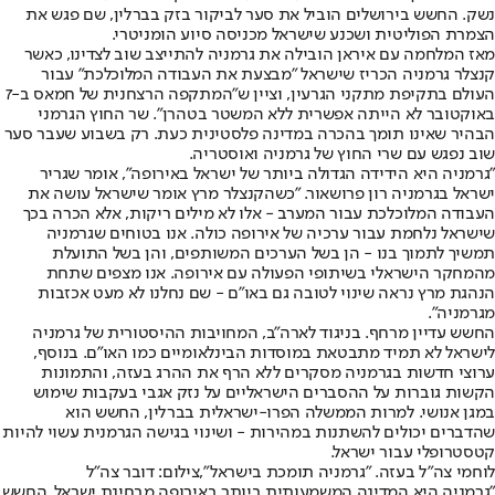
נשק. החשש בירושלים הוביל את סער לביקור בזק בברלין, שם פגש את
הצמרת הפוליטית ושכנע שישראל מכניסה סיוע הומניטרי.
מאז המלחמה עם איראן הובילה את גרמניה להתייצב שוב לצדינו, כאשר
קנצלר גרמניה הכריז שישראל ״מבצעת את העבודה המלוכלכת״ עבור
העולם בתקיפת מתקני הגרעין, וציין ש״המתקפה הרצחנית של חמאס ב-7
באוקטובר לא הייתה אפשרית ללא המשטר בטהרן״. שר החוץ הגרמני
הבהיר שאינו תומך בהכרה במדינה פלסטינית כעת. רק בשבוע שעבר סער
שוב נפגש עם שרי החוץ של גרמניה ואוסטריה.
״גרמניה היא הידידה הגדולה ביותר של ישראל באירופה״, אומר שגריר
ישראל בגרמניה רון פרושאור. ״כשהקנצלר מרץ אומר שישראל עושה את
העבודה המלוכלכת עבור המערב - אלו לא מילים ריקות, אלא הכרה בכך
שישראל נלחמת עבור ערכיה של אירופה כולה. אנו בטוחים שגרמניה
תמשיך לתמוך בנו - הן בשל הערכים המשותפים, והן בשל התועלת
מהמחקר הישראלי בשיתופי הפעולה עם אירופה. אנו מצפים שתחת
הנהגת מרץ נראה שינוי לטובה גם באו״ם - שם נחלנו לא מעט אכזבות
מגרמניה״.
החשש עדיין מרחף. בניגוד לארה״ב, המחויבות ההיסטורית של גרמניה
לישראל לא תמיד מתבטאת במוסדות הבינלאומיים כמו האו״ם. בנוסף,
ערוצי חדשות בגרמניה מסקרים ללא הרף את ההרג בעזה, והתמונות
הקשות גוברות על ההסברים הישראליים על נזק אגבי בעקבות שימוש
במגן אנושי. למרות הממשלה הפרו-ישראלית בברלין, החשש הוא
שהדברים יכולים להשתנות במהירות - ושינוי בגישה הגרמנית עשוי להיות
קטסטרופלי עבור ישראל.
לוחמי צה"ל בעזה. "גרמניה תומכת בישראל",צילום: דובר צה"ל
״גרמניה היא המדינה המשמעותית ביותר באירופה מבחינת ישראל. החשש