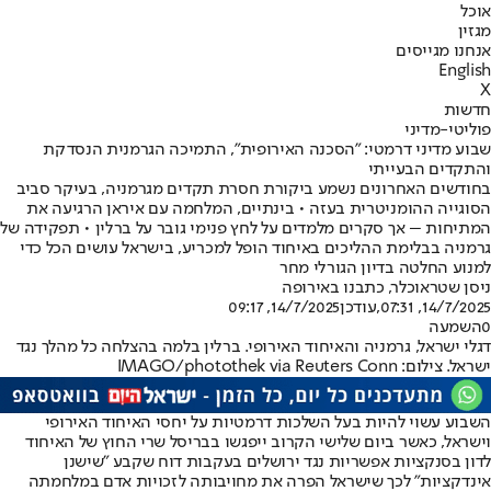
אוכל
מגזין
אנחנו מגייסים
English
X
חדשות
פוליטי-מדיני
שבוע מדיני דרמטי: ״הסכנה האירופית״, התמיכה הגרמנית הנסדקת
והתקדים הבעייתי
בחודשים האחרונים נשמע ביקורת חסרת תקדים מגרמניה, בעיקר סביב
הסוגייה ההומניטרית בעזה • בינתיים, המלחמה עם איראן הרגיעה את
המתיחות – אך סקרים מלמדים על לחץ פנימי גובר על ברלין • תפקידה של
גרמניה בבלימת ההליכים באיחוד הופל למכריע, בישראל עושים הכל כדי
למנוע החלטה בדיון הגורלי מחר
ניסן שטראוכלר, כתבנו באירופה
14/7/2025, 07:31
,עודכן
14/7/2025, 09:17
0
השמעה
דגלי ישראל, גרמניה והאיחוד האירופי. ברלין בלמה בהצלחה כל מהלך נגד
ישראל. צילום: IMAGO/photothek via Reuters Conn
השבוע עשוי להיות בעל השלכות דרמטיות על יחסי האיחוד האירופי
וישראל, כאשר ביום שלישי הקרוב ייפגשו בבריסל שרי החוץ של האיחוד
לדון בסנקציות אפשריות נגד ירושלים בעקבות דוח שקבע ״שישנן
אינדקציות״ לכך שישראל הפרה את מחויבותה לזכויות אדם במלחמתה