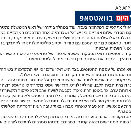
לי אף לסיום המלחמה בעזה, עוד במהלך ביקורו של ראש הממשלה נתניהו בוו
 הסדרי שלום אזוריים בין ישראל ושכנותיה. אחד הנדבכים המרכזיים במסג
טרה להביא להשלמת ההסכם בין ירושלים ודמשק בערבות אמריקנית, כבר בי
ה. טראמפ סבור כי הסכם עם סוריה, יסייע פוליטית לנתניהו להתרכך בנוג
אן \ רשתות ערביות
 החטופים ותנאי הפסקת האש. איש סודו של טראמפ יצא לאזור כאשר ישרא
המהלך - לקדם את הניתוק בין תושבי עזה לשליטת חמאס.
משא ומתן על עסקת החטופים. בצד הישראלי עדכנו כי יש התקדמות בשיחות. 
עם המתווכות במסגרת שיחות הקרבה בדוחא, גם ברגעים אלה".
מריקנית יהיה אפשר לסגור את הקצוות ולברך על המוגמר: בחזית עזה - ה
כי דוברת הבית הלבן, קרוליין לוויט, הדגישה אמש בתדרוך כי טראמפ רוצה
ארוחת ערב, אך באופן חריג מאוד, נקבעה לשעת ערב וללא סיקור תקשורתי.
. מנגד, בסביבת ראש הממשלה אומרים כי לתזמון המפגש ולאופיו אין קשר
ים את פירוק היכולות הצבאיות והשלטוניות של חמאס. כך שב ואמר טרם צ
ובר, רעיון "המדינה הפלשתינית" ירד לצמיתות מסדר היום.
. מקורות בארגון טוענים מזה זמן כי הוא מוכן שלא להיות חלק מהשלטון ב
 כמות המגורשים תהיה קטנה. בסביבת נתניהו מסרבים להיכנס לפרטים אל