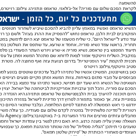
0
השמעה
לקראת הסכם שלום עם סוריה? אל-ג'ולאני, טראמפ ונתניהו. צילום: רויטרס, AP, AFP
הנשיא טראמפ ואנשיו במאמץ עליון להביא להסכם שיביא לשחרור חטופים ואו
המקורבים לבית הלבן, טראמפ נחוש "להפסיק את ההרג בעזה" ולשם כך רוקם
עוד נודע ל"ישראל היום", כי שליח מטעמו של טראמפ יצא היום לדמשק במ
תחריר, בראשו עמד נשיא סוריה, אחמד א שרעא, עד שתפס את השלטון במדינ
תיעוד המפגש בין טראמפ, נשיא סוריה א-שרע ויורש העתר הסעודי בן סלמ
במקביל, השליח וויטקוף אמור לצאת לדוחא שם מתנהל המשא ומתן על עסקת
תכנית להקמת "עיר הומניטרית" בדרום רצועת עזה ואף מחוצה לה. מטרת 
סטיב וויטקוף,צילום: רויטרס
כאן בוושינגטון, המשיכו אנשיו של נתניהו לקבל עדכונים שוטפים בנוגע ל
מבוססים על מבוי סתום בשיחות, צוות המשא ומתן מקיים מגעים רציפים 
השאיפה של הנשיא היא שעד יום חמישי, כאשר נתניהו עוד נמצא בבירה הא
הסכם עם סוריה, והכל תוך ערבויות אמריקניות לביטחונה של ישראל. יצוין 
היום תוכננה להיערך בבית הלבן
פגישתם של טראמפ ונתניהו.
היא הוגדרה כ
בסוגיית עזה, אך כאמור בתמורה לפרוץ דרך מדינית לישראל במזרח התיכון
יודגש כי ראש הממשלה לא מתנגד לסיום המלחמה, ובלבד שתנאי הסיום כולל
רטורית ל"מדינה פלשתינית" במטרה לקדם שלום עם סעודיה. כך עולה משיחות עם אנשיו. הוא סבור שאחרי טבח 7 באוקט
מחבלים עזתים פורצים את גדר המערכת ב-7 באוקטובר,צילום: Anadolu Agency
השאלה שאין עליה מענה כרגע, היא האם ניתן לגשר בין עמדות ישראל וחמאס
טוענים כי תיתכן "הגליה סמלית" של מה שנותר מהנהגת חמאס, כך שבפועל
העומדים מאחורי הכותרת של "פירוק שלטון חמאס".