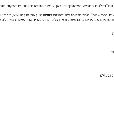
גישה הם "הצלחת המבצע המשותף באיראן, שימור ההישגים ומניעת שיקום ת
ת שנים". מחר נתניהו צפוי לפגוש בוושינגטון את סגן הנשיא, ג'יי. די. ו
נתניהו מבהירים כי בנסיעה זו אין כל כוונה להאריך את השהות בארה"ב לס
ה
ת
 ובעולם