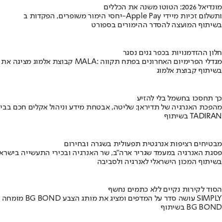
מונדיאל 2026: הטוטו משנה את הכללים
יחסי הימור משופרים, הפקדות ב-Apple Pay ותשלום זכיות מיידי
בשיתוף המועצה להסדר ההימורים בספורט
חלון ההזדמנויות בכפר גנים נסגר
קבוצת אלמוג מציגה את פרויקט MALA: מגדלי הפרימיום האחרונים בפתח תקווה
בשיתוף קבוצת אלמוג
כך תחסכו בחשמל בלי להזיע
מהפכת האנרגיה של תדיראן: שליטה, אבטחת מידע וניהול אקלים חכם בבי
בשיתוף TADIRAN
מבטיחים רציפות אנרגטית תפעולית בשגרה ובחירום
פסגת האנרגיה במעמד שגריר ארה"ב, שר האנרגיה ובכירי התעשייה בישראל
בשיתוף המכון הישראלי לאנרגיה ולסביבה
הסוד לקירות נקיים ללא כתמים נחשף
מומחה BG BOND עושה סדר על המדפים ומציג את מותג הצבע SIMPLY
בשיתוף BG BOND