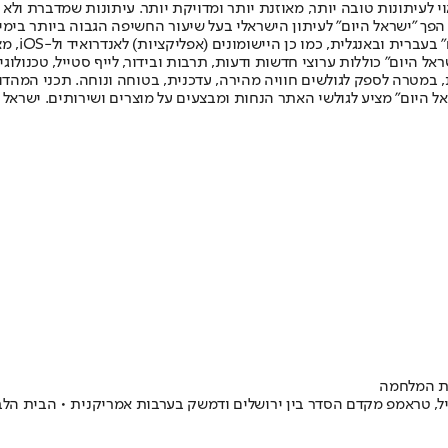
לעיתונות טובה יותר, מאוזנת יותר ומדויקת יותר. עיתונות שמדברת ולא צ
שלום. המהדורה המודפסת הראשונה פורסמה ב-30 ביולי 2007, וב-2010 הפך "ישראל היום" לעיתון הישראלי בעל שי
לחמנוביץ,
ל היום" כוללות ערוצי חדשות ודעות, תרבות ובידור, לייף סטייל, טכנולוגיה
ברית, במטרה לספק לגולשים חוויה מהירה, עדכנית, בטוחה ונוחה. תכני המה
ל היום" מציע לגולשי האתר הנחות ומבצעים על מוצרים ושירותים. ישראל 
רת המלחמה
 טראמפ מקדם הסדר בין ירושלים ודמשק בערבות אמריקנית • הבית הלבן ש