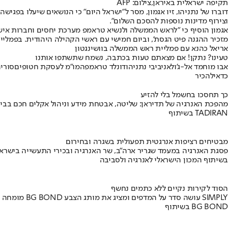
תקיפה ישראלית באיראן,צילום: AFP
דוברו של נתניהו, זיו אגמון, מסר ל"ישראל היום" כי הנושאים שיעלו בפ
וצירוף מדינות נוספות להסכם השלום".
אגמון הוסיף כי "לראש הממשלה ולנשיא טראמפ מערכת יחסים וחברות אישית רב
מזכיר ההגנה פיט הגסת', וביום חמישי עם ראשי הקהילה היהודית. בפמליית 
אריאל כהנא עם פמליית ראש הממשלה בוושינגטון
טעינו? נתקן! אם מצאתם טעות בכתבה, נשמח שתשתפו אותנו
אבו מוחמד אל-ג'ולאני
ביבי נתניהו
דונלד טראמפ
המו"מ לעסקת חטופים
סורי
כדאי
להכיר
כך תחסכו בחשמל בלי להזיע
מהפכת האנרגיה של תדיראן: שליטה, אבטחת מידע וניהול אקלים חכם בבי
בשיתוף TADIRAN
מבטיחים רציפות אנרגטית תפעולית בשגרה ובחירום
פסגת האנרגיה במעמד שגריר ארה"ב, שר האנרגיה ובכירי התעשייה בישראל
בשיתוף המכון הישראלי לאנרגיה ולסביבה
הסוד לקירות נקיים ללא כתמים נחשף
מומחה BG BOND עושה סדר על המדפים ומציג את מותג הצבע SIMPLY
בשיתוף BG BOND