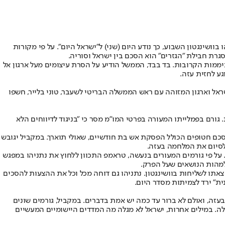
שינגטון השבוע, כך נודע היום (שני) ל"ישראל היום". על פי מקורות
רת חבילת "הגזרים" הוא הסכם בין ישראל וסוריה.
ממות הקרובות. בד בבד, הממשל הודיע על הסרת עיצומים מעל ארגון אל
ע לחזית עזה.
ל וארגון המזוהה עם ראש הממשלה הבריטי לשעבר, טוני בלייר, חשפו
גורם בפמלייתו המעורה בפרטי המו"מ מסר כי "בניגוד לדיווחים הלא
סכם חטופים הכולל הפסקת אש בת חודשיים, שאולי תוארך. במקביל יגובש
 לסיום את המלחמה בעזה.
 על פי גורמים המעורים בנעשה, טראמפ התכוון ללחוץ את נתניהו במפגש
 למהות הנושאים שעל הפרק.
אתו לשליחות בוושינגטון. נתניהו גם דוחה מכל וכל את ההצעות להסכים
עזה, ואולם לא ברור עד כמה יש אמת בדברים. במקביל, גורמים שונים
ה. במילים אחרות, ישראל לא מגלה מה המדדים היישומיים המעשיים