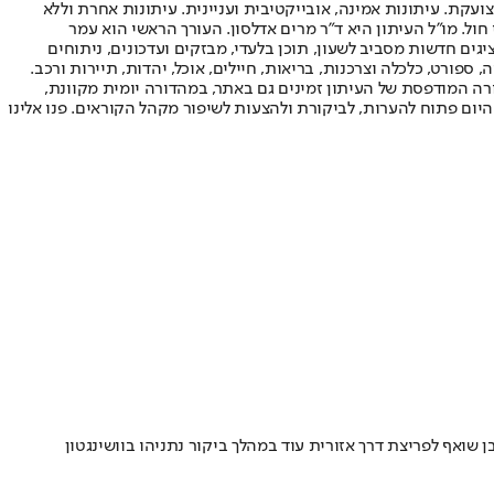
ועקת. עיתונות אמינה, אובייקטיבית ועניינית. עיתונות אחרת וללא
עור החשיפה הגבוה ביותר בימי חול. מו"ל העיתון היא ד"ר מרים אדלסון. העורך הראשי הוא עמר
 והעורך המייסד הוא עמוס רגב. אתרי האינטרנט של "ישראל היום" בעברית ובאנגלית, כמו כן היישומונים (אפליקציות) לאנדרואיד ול-iOS, מציגים חדשות מסביב לשעון, תוכן בלעדי, מבזקים ועדכונים, ניתוחים
, ספורט, כלכלה וצרכנות, בריאות, חיילים, אוכל, יהדות, תיירות ורכב.
דורה המודפסת של העיתון זמינים גם באתר, במהדורה יומית מקוונת,
היום פתוח להערות, לביקורת ולהצעות לשיפור מקהל הקוראים. פנו אלינו
ואף לפריצת דרך אזורית עוד במהלך ביקור נתניהו בוושינגטון