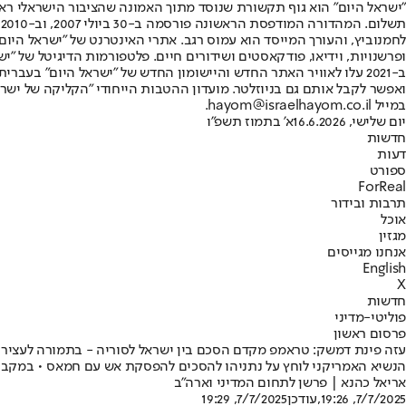
"ישראל היום" הוא גוף תקשורת שנוסד מתוך האמונה שהציבור הישראלי ראוי 
ת
ופרשנויות, וידיאו, פודקאסטים ושידורים חיים. פלטפורמות הדיגיטל של "ישרא
ב-2021 עלו לאוויר האתר החדש והיישומון החדש של "ישראל היום" בע
ואפשר לקבל אותם גם בניוזלטר. מועדון ההטבות הייחודי "הקליקה של ישרא
במייל hayom@israelhayom.co.il.
יום שלישי, 16.6.2026
א' בתמוז תשפ"ו
חדשות
דעות
ספורט
ForReal
תרבות ובידור
אוכל
מגזין
אנחנו מגייסים
English
X
חדשות
פוליטי-מדיני
פרסום ראשון
עזה פינת דמשק: טראמפ מקדם הסכם בין ישראל לסוריה - בתמורה לעצי
הנשיא האמריקני לוחץ על נתניהו להסכים להפסקת אש עם חמאס • במקביל,
אריאל כהנא | פרשן לתחום המדיני וארה"ב
7/7/2025, 19:26
,עודכן
7/7/2025, 19:29