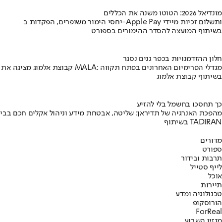
מונדיאל 2026: הטוטו משנה את הכללים
יחסי הימור משופרים, הפקדות ב-Apple Pay ותשלום זכיות מיידי
בשיתוף המועצה להסדר ההימורים בספורט
חלון ההזדמנויות בכפר גנים נסגר
קבוצת אלמוג מציגה את פרויקט MALA: מגדלי הפרימיום האחרונים בפתח תקווה
בשיתוף קבוצת אלמוג
כך תחסכו בחשמל בלי להזיע
מהפכת האנרגיה של תדיראן: שליטה, אבטחת מידע וניהול אקלים חכם בבי
בשיתוף TADIRAN
מדורים
ספורט
תרבות ובידור
לייף סטייל
אוכל
תיירות
טכנולוגיה ומדע
הורוסקופ
ForReal
מגזין השבוע