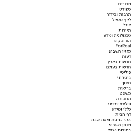
מדורים
ספורט
תרבות ובידור
לייף סטייל
אוכל
תיירות
טכנולוגיה ומדע
הורוסקופ
ForReal
מגזין השבוע
דעות
חדשות בארץ
חדשות בעולם
פוליטי
ביטחוני
חינוך
בריאות
משפט
תחבורה
פוליטי-מדיני
כללי ומידע
דף הבית
זמני כניסת וצאת שבת
מגזין השבוע
בחירות 2026