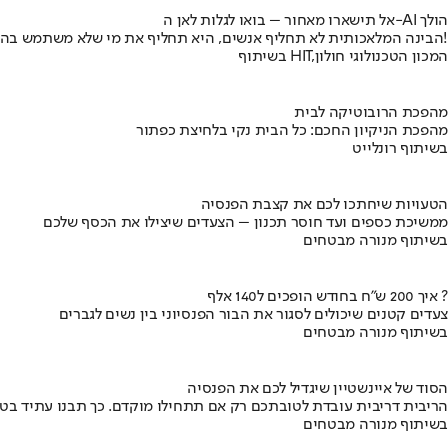
אל תישארו מאחור – בואו לגלות לאן ה-AI הולך
הבינה המלאכותית לא תחליף אנשים, היא תחליף את מי שלא משתמש בה!
בשיתוף HIT,המכון הטכנולוגי חולון
מהפכת הרובוטיקה לבית
מהפכת הניקיון החכם: כל הבית נקי בלחיצת כפתור
בשיתוף רונלייט
הטעויות שיחתכו לכם את קצבת הפנסיה
ממשיכת כספים ועד חוסר תכנון – הצעדים שיצילו את הכסף שלכם
בשיתוף מנורה מבטחים
איך 200 ש"ח בחודש הופכים ל140 אלף ?
צעדים קטנים שיכולים לסגור את הבור הפנסיוני בין נשים לגברים
בשיתוף מנורה מבטחים
הסוד של איינשטיין שיגדיל לכם את הפנסיה
הריבית דריבית עובדת לטובתכם רק אם תתחילו מוקדם. כך תבנו עתיד בט
בשיתוף מנורה מבטחים