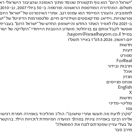
"ישראל היום" הוא גוף תקשורת שנוסד מתוך האמונה שהציבור הישראלי ראוי 
ת
ופרשנויות, וידיאו, פודקאסטים ושידורים חיים. פלטפורמות הדיגיטל של "ישרא
ב-2021 עלו לאוויר האתר החדש והיישומון החדש של "ישראל היום" בע
ואפשר לקבל אותם גם בניוזלטר. מועדון ההטבות הייחודי "הקליקה של ישרא
במייל hayom@israelhayom.co.il.
יום ראשון, 3.5.2026
ט"ז באייר תשפ"ו
חדשות
דעות
ספורט
ForReal
תרבות ובידור
אוכל
מגזין
אנחנו מגייסים
English
X
חדשות
פוליטי-מדיני
צפו
"סקרן לדעת מה תעשו אחרי שישובו": הח"כ מהליכוד באמירה חסרת רגישו
אליהו רביבו באמירה צינית במהלך הוועדה המיוחדת לזכויות הילד, בהקשר ל
על בעלי עניין שמטרתם לנגח את הממשלה"
מירב סבר