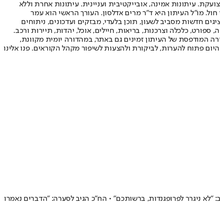
ועקת. עיתונות אמינה, אובייקטיבית ועניינית. עיתונות אחרת וללא
עור החשיפה הגבוה ביותר בימי חול. מו"ל העיתון היא ד"ר מרים אדלסון. העורך הראשי הוא עמר
 והעורך המייסד הוא עמוס רגב. אתרי האינטרנט של "ישראל היום" בעברית ובאנגלית, כמו כן היישומונים (אפליקציות) לאנדרואיד ול-iOS, מציגים חדשות מסביב לשעון, תוכן בלעדי, מבזקים ועדכונים, ניתוחים
, ספורט, כלכלה וצרכנות, בריאות, חיילים, אוכל, יהדות, תיירות ורכב.
דורה המודפסת של העיתון זמינים גם באתר, במהדורה יומית מקוונת,
היום פתוח להערות, לביקורת ולהצעות לשיפור מקהל הקוראים. פנו אלינו
 "לא ניגרר לפרופגנדות, ברשותכם" • הח"כ הגיב לסערה: "הדברים נאמרו