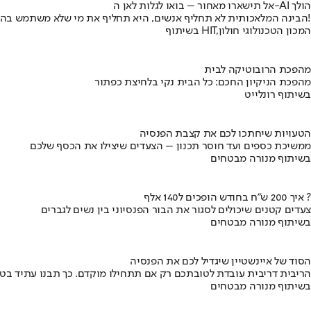
אל תישארו מאחור – בואו לגלות לאן ה-AI הולך
הבינה המלאכותית לא תחליף אנשים, היא תחליף את מי שלא משתמש בה!
בשיתוף HIT,המכון הטכנולוגי חולון
מהפכת הרובוטיקה לבית
מהפכת הניקיון החכם: כל הבית נקי בלחיצת כפתור
בשיתוף רונלייט
הטעויות שיחתכו לכם את קצבת הפנסיה
ממשיכת כספים ועד חוסר תכנון – הצעדים שיצילו את הכסף שלכם
בשיתוף מנורה מבטחים
איך 200 ש"ח בחודש הופכים ל140 אלף ?
צעדים קטנים שיכולים לסגור את הבור הפנסיוני בין נשים לגברים
בשיתוף מנורה מבטחים
הסוד של איינשטיין שיגדיל לכם את הפנסיה
הריבית דריבית עובדת לטובתכם רק אם תתחילו מוקדם. כך תבנו עתיד בט
בשיתוף מנורה מבטחים