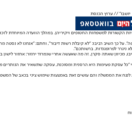
יושבו" // ערוץ הכנסת
גיות הקשורות למשפחות החטופים ויקיריהן. במהלך הוועדה המיוחדת לזכוי
ה". על כך השיב רביבו: "לא קיבלת רשות דיבור", וחתם: "אנחנו לא נסטה מהד
א ניגרר לפרופגנדות, ברשותכם".
וד, צייצה בחשבון ה-X שלה בתגובה: "ח״כ רביבו, מכיוון שאתה סקרן, זה מה שאעשה אחרי שנמרוד 
י "כל עסקת פעימות היא הרסנית ומסוכנת, עסקה שתשאיר את הנותרים מא
א לנגח את הממשלה והם עושים זאת באמצעות שימוש ציני בכאב של המשפ
וח