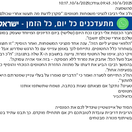
10/6/2025, 09:45
,עודכן
10/6/2025, 10:17
0
השמעה
ח"כ אלי רביבו לנציגי משפחות חטופים: "סקרן לדעת מה תעשו אחרי שכולם 
חבר הכנסת אלי רביבו נכח היום (שלישי) ביום הדיונים המיוחד שעסק בסו
שלכם אחרי שכולם יושבו".
"הלוואי שנגיע ליום הזה", ענה אחד מנציגי המשפחות, ואחר הוסיף: "זו חוצפ
בשחרור כלל החטופים. נתייחס לכך באופן ענייני עם כל הרגש שנדרש, אבל ל
ויקי כהן, אימו של החטוף נמר
אבל מעל הכל: אחבק את נמרוד ללא הפסקה - בזה אני אהיה עסוקה".
בהמשך רביבו הביע את דעתו על מתווה החזרת החטופים הנוכחי והוסיף כ
בפעימה אחת".
הח"כ התייחס לסערה ואמר כי "הדברים נאמרו על בעלי עניין שמטרתם הי
לחתוך".
טעינו? נתקן! אם מצאתם טעות בכתבה, נשמח שתשתפו אותנו
חטופים
כדאי
להכיר
הסוד של איינשטיין שיגדיל לכם את הפנסיה
הריבית דריבית עובדת לטובתכם רק אם תתחילו מוקדם. כך תבנו עתיד בט
בשיתוף מנורה מבטחים