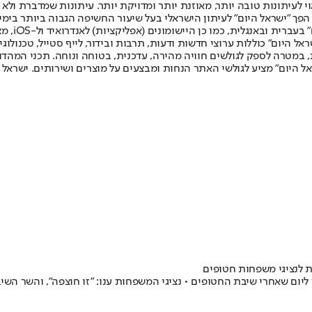
לעיתונות טובה יותר, מאוזנת יותר ומדויקת יותר. עיתונות שמדברת ולא צ
שלום. המהדורה המודפסת הראשונה פורסמה ב-30 ביולי 2007, וב-2010 הפך "ישראל היום" לעיתון הישראלי בעל שי
לחמנוביץ,
ל היום" כוללות ערוצי חדשות ודעות, תרבות ובידור, לייף סטייל, טכנולוגיה
ברית, במטרה לספק לגולשים חוויה מהירה, עדכנית, בטוחה ונוחה. תכני המה
ל היום" מציע לגולשי האתר הנחות ומבצעים על מוצרים ושירותים. ישראל 
ת לנציגי משפחות חטופים
יום שאחרי שיבת החטופים • נציגי המשפחות ענו: "זו חוצפה", והשר השיב: