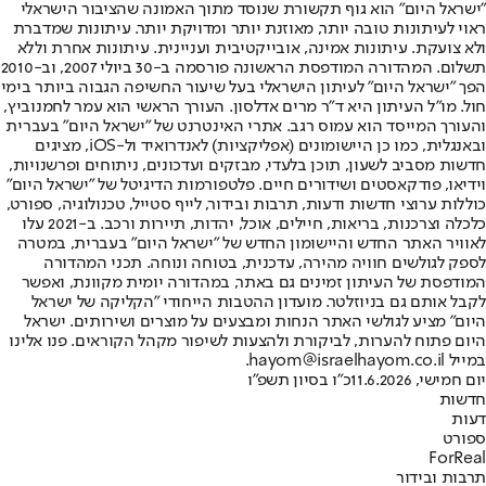
"ישראל היום" הוא גוף תקשורת שנוסד מתוך האמונה שהציבור הישראלי
ראוי לעיתונות טובה יותר, מאוזנת יותר ומדויקת יותר. עיתונות שמדברת
ולא צועקת. עיתונות אמינה, אובייקטיבית ועניינית. עיתונות אחרת וללא
תשלום. המהדורה המודפסת הראשונה פורסמה ב-30 ביולי 2007, וב-2010
הפך "ישראל היום" לעיתון הישראלי בעל שיעור החשיפה הגבוה ביותר בימי
חול. מו"ל העיתון היא ד"ר מרים אדלסון. העורך הראשי הוא עמר לחמנוביץ,
והעורך המייסד הוא עמוס רגב. אתרי האינטרנט של "ישראל היום" בעברית
ובאנגלית, כמו כן היישומונים (אפליקציות) לאנדרואיד ול-iOS, מציגים
חדשות מסביב לשעון, תוכן בלעדי, מבזקים ועדכונים, ניתוחים ופרשנויות,
וידיאו, פודקאסטים ושידורים חיים. פלטפורמות הדיגיטל של "ישראל היום"
כוללות ערוצי חדשות ודעות, תרבות ובידור, לייף סטייל, טכנולוגיה, ספורט,
כלכלה וצרכנות, בריאות, חיילים, אוכל, יהדות, תיירות ורכב. ב-2021 עלו
לאוויר האתר החדש והיישומון החדש של "ישראל היום" בעברית, במטרה
לספק לגולשים חוויה מהירה, עדכנית, בטוחה ונוחה. תכני המהדורה
המודפסת של העיתון זמינים גם באתר, במהדורה יומית מקוונת, ואפשר
לקבל אותם גם בניוזלטר. מועדון ההטבות הייחודי "הקליקה של ישראל
היום" מציע לגולשי האתר הנחות ומבצעים על מוצרים ושירותים. ישראל
היום פתוח להערות, לביקורת ולהצעות לשיפור מקהל הקוראים. פנו אלינו
במייל hayom@israelhayom.co.il.
יום חמישי, 11.6.2026
כ"ו בסיון תשפ"ו
חדשות
דעות
ספורט
ForReal
תרבות ובידור