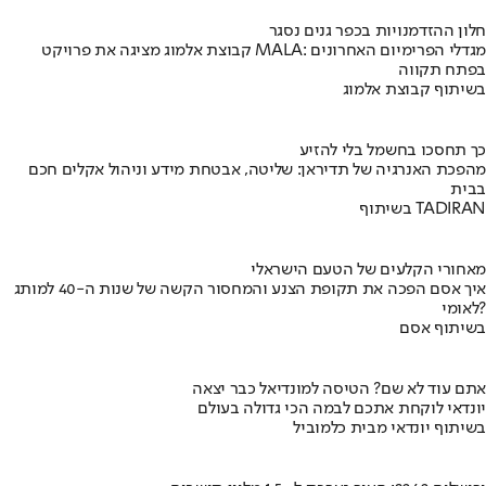
חלון ההזדמנויות בכפר גנים נסגר
קבוצת אלמוג מציגה את פרויקט MALA: מגדלי הפרימיום האחרונים
בפתח תקווה
בשיתוף קבוצת אלמוג
כך תחסכו בחשמל בלי להזיע
מהפכת האנרגיה של תדיראן: שליטה, אבטחת מידע וניהול אקלים חכם
בבית
בשיתוף TADIRAN
מאחורי הקלעים של הטעם הישראלי
איך אסם הפכה את תקופת הצנע והמחסור הקשה של שנות ה-40 למותג
לאומי?
בשיתוף אסם
אתם עוד לא שם? הטיסה למונדיאל כבר יצאה
יונדאי לוקחת אתכם לבמה הכי גדולה בעולם
בשיתוף יונדאי מבית כלמוביל