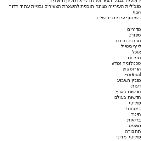
ירושלים 2040: העיר נערכת ל- 1.5 מליון תושבים
מנכ"לית העירייה מציגה תוכנית להשארת הצעירים ובניית עתיד הדור
הבא
בשיתוף עיריית ירושלים
מדורים
ספורט
תרבות ובידור
לייף סטייל
אוכל
תיירות
טכנולוגיה ומדע
הורוסקופ
ForReal
מגזין השבוע
דעות
חדשות בארץ
חדשות בעולם
פוליטי
ביטחוני
חינוך
בריאות
משפט
תחבורה
פוליטי-מדיני