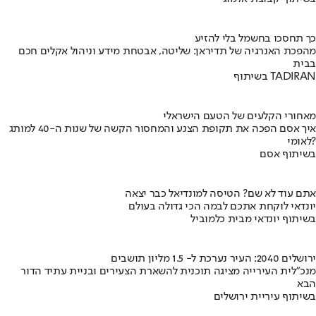
כך תחסכו בחשמל בלי להזיע
מהפכת האנרגיה של תדיראן: שליטה, אבטחת מידע וניהול אקלים חכם
בבית
בשיתוף TADIRAN
מאחורי הקלעים של הטעם הישראלי
איך אסם הפכה את תקופת הצנע והמחסור הקשה של שנות ה-40 למותג
לאומי?
בשיתוף אסם
אתם עוד לא שם? הטיסה למונדיאל כבר יצאה
יונדאי לוקחת אתכם לבמה הכי גדולה בעולם
בשיתוף יונדאי מבית כלמוביל
ירושלים 2040: העיר נערכת ל- 1.5 מליון תושבים
מנכ"לית העירייה מציגה תוכנית להשארת הצעירים ובניית עתיד הדור
הבא
בשיתוף עיריית ירושלים