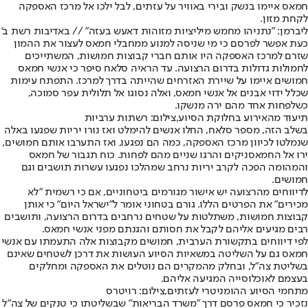
חמאס איימו בנשק ובירי באוויר על עזתים, לבל ילכו אל מרכז האספקה
לקחת מזון.
ליברמן: "נתניהו מחמש מיליציות מזוהות דאעש בעזה" // באדיבות רשת ב'
כעת אפשר לפרסם כי מי שניסה למנוע ממחבלי חמאס לעצור את ההמון
שזרם למרכז האספקה היו אותם חברי קבוצות חמושות, המשתייכים
לחמולות גדולות בדרום הרצועה. עד הראיה סלאח סיפר כי אנשי חמאס
חמושים איימו על שיירת האזרחים שהייתה בדרך למרכז. התפתח עימות
שכלל ידוי אבנים אל אנשי חמאס, ואלה נסוגו אל תלולית עפר סמוכה,
כשלפחות אחד מהם ירה מנשקו.
תיעוד מהאירוע בחלוקת הסיוע,צילום: רשתות ערביות
בשלב הזה, מספר סלאח, החלו אנשים להימלט ואז נורו יריות שפגעו באלה
שנמלטו לכיוון מרכז האספקה, כמה הם נפגעו, ואז התערבו אותם חמושים,
ירו אל החמאסניקים והרגו שניים מהם לפחות. כוח תגבור של חמאס
והמהומה הפכה לקרב יריות נרחב שמהלכו נפגעו עשרות תושבים וגם
חמושים.
לדיווחים מהרצועה יש אישור מגורמים ביטחוניים, אם כי רשמית "לא
מכירים" את הפרטים הללו. גורם בטחוני אומר ל"ישראל היום" כי אותן
קבוצות חמושות, משתלטות על שטחים נרחבים בדרום הרצועה, ותושבים
רבים מגיעים אליהם לקבל את חסותם והגנתם מפני אנשי חמאס.
לפי דיווחים בתקשורת הערבית, חמושים מקבוצות אלה התעמתו עם אנשי
חמאס גם על השליטה במשאיות הסיוע העושות את דרכן לשטחים שאינם
בשליטת צה"ל, ובחלק מהמקרים הם נוטלים את האספקה ומחלקים
בעצמם לאוכלוסייה המגיעה אליהם.
מתחמי הסיוע ההומניטרי לעזתים,צילום: רויטרס
נזכיר כי חמאס פרסם דרך "משרד הבריאות" שבשליטתו כי טנקים של צה"ל