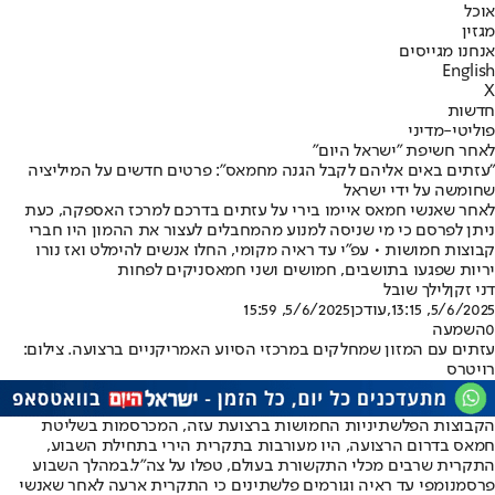
אוכל
מגזין
אנחנו מגייסים
English
X
חדשות
פוליטי-מדיני
לאחר חשיפת "ישראל היום"
"עזתים באים אליהם לקבל הגנה מחמאס": פרטים חדשים על המיליציה
שחומשה על ידי ישראל
לאחר שאנשי חמאס איימו בירי על עזתים בדרכם למרכז האספקה, כעת
ניתן לפרסם כי מי שניסה למנוע מהמחבלים לעצור את ההמון היו חברי
קבוצות חמושות • עפ"י עד ראיה מקומי, החלו אנשים להימלט ואז נורו
יריות שפגעו בתושבים, חמושים ושני חמאסניקים לפחות
דני זקן
לילך שובל
5/6/2025, 13:15
,עודכן
5/6/2025, 15:59
0
השמעה
עזתים עם המזון שמחלקים במרכזי הסיוע האמריקניים ברצועה. צילום:
רויטרס
הקבוצות הפלשתיניות החמושות ברצועת עזה, המכרסמות בשליטת
חמאס בדרום הרצועה, היו מעורבות בתקרית הירי בתחילת השבוע,
התקרית שרבים מכלי התקשורת בעולם, טפלו על צה"ל.
במהלך השבוע
פרסמנו
מפי עד ראיה וגורמים פלשתינים כי התקרית ארעה לאחר שאנשי