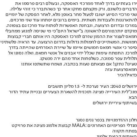
ירו בעזתים בדרך לאחד ממרכזי האספקה, ובעולם רבים פרסמו את
הדברים כלשונם, ורק מקצתם מחקו אחר כך כשהתברר כי זוהי עלילה.
שני מרכזי הסיוע ישובו לפעול מחר באופן מלא, לאחר הפסקה של יומיים
להתארגנות ולעבודות תשתית. בימים ברובים יפתחו עוד שני מרכזים,
במרכז ובדרום הרצועה, ונבחנת האפשרות לפתוח עוד מרכז גם בצפונה.
מוקדם יותר,
פורסם לראשונה ב"ישראל היום"
כי מי שניסה למנוע ממחבלי
חמאס לעצור את ההמון שזרם למרכז האספקה היו אותם חברי קבוצות
חמושות, המשתייכים לחמולות גדולות בדרום הרצועה. עד הראיה פלשתיני
סיפר כי אנשי חמאס חמושים איימו על שיירת האזרחים שהייתה בדרך
למרכז. התפתח עימות שכלל ידוי אבנים אל אנשי חמאס, ואלה נסוגו אל
תלולית עפר סמוכה, כשלפחות אחד מהם ירה מנשקו.
טעינו? נתקן! אם מצאתם טעות בכתבה, נשמח שתשתפו אותנו
חמאס
רצועת עזה
כדאי
להכיר
ירושלים 2040: העיר נערכת ל- 1.5 מליון תושבים
מנכ"לית העירייה מציגה תוכנית להשארת הצעירים ובניית עתיד הדור
הבא
בשיתוף עיריית ירושלים
חלון ההזדמנויות בכפר גנים נסגר
קבוצת אלמוג מציגה את פרויקט MALA: מגדלי הפרימיום האחרונים
בפתח תקווה
בשיתוף קבוצת אלמוג