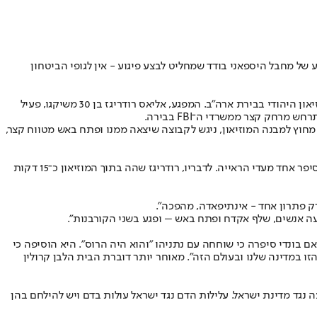
של מחבל היספאני בודד שמחליט לבצע פיגוע - אין לגופי הביטחון
ירון לישינסקי (30) ושרה לין מילגרם (26), שני עובדי השגרירות הישראלית בוושינגטון, נרצחו בליל יום רביעי (שעון ארה"ב) בפיגוע ירי מחריד מחוץ למוזיאון היהודי בבירת ארה״ב. המפגע, אליאס רודריגז בן 30 משיקגו, פעיל
חק קצר ממשרדי ה־FBI בבירה.
מזרחי. לפי התדרוך המשטרתי, אליאס הסתובב מחוץ למבנה המוזיאון, ניגש לקבוצה שיצאה ממנו ופתח באש מטווח קצר,
רודריגז הצליח להתחזות תחילה לקורבן. "המאבטחים נתנו לו להיכנס, כנראה שחשבו שהוא נפגע. הוא היה בהלם, הושיבו אותו ושאלו אם הוא בסדר", סיפר אחד מעדי הראייה. לדבריו, רודריגז שהה בתוך המוזיאון כ־15 דקות
רק פתרון אחד - אינתיפאדה, מהפכה".
עה אנשים, שלף אקדח ופתח באש – ופגע בשני הקורבנות".
בונדי סיפרה כי שוחחה עם נתניהו "והוא היה הרוס". היא הוסיפה כי
ו במדינה שלנו ובעולם הזה". מאוחר יותר דוברת הבית הלבן קרולין
 נגד מדינת ישראל. עלילות הדם נגד ישראל עולות בדם ויש להילחם בהן