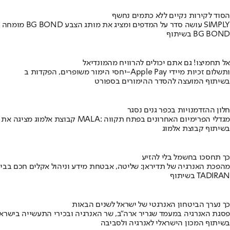
הסוד לקירות נקיים ללא כתמים נחשף
מומחה BG BOND עושה סדר על המדפים ומציג את מותג הצבע SIMPLY
בשיתוף BG BOND
אל תחמיצו! גם אתם יכולים להרוויח מהמונדיאל
יחסי הימור משופרים, הפקדות ב-Apple Pay ותשלום זכיות מיידי
בשיתוף המועצה להסדר ההימורים בספורט
חלון ההזדמנויות בכפר גנים נסגר
קבוצת אלמוג מציגה את פרויקט MALA: מגדלי הפרימיום האחרונים בפתח תקווה
בשיתוף קבוצת אלמוג
כך תחסכו בחשמל בלי להזיע
מהפכת האנרגיה של תדיראן: שליטה, אבטחת מידע וניהול אקלים חכם בבי
בשיתוף TADIRAN
כך נערך הביטחון האנרגטי של ישראל לשנים הבאות
פסגת האנרגיה במעמד שגריר ארה"ב, שר האנרגיה ובכירי התעשייה בישראל
בשיתוף המכון הישראלי לאנרגיה ולסביבה