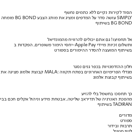
הסוד לקירות נקיים ללא כתמים נחשף
מומחה BG BOND עושה סדר על המדפים ומציג את מותג הצבע SIMPLY
בשיתוף BG BOND
אל תחמיצו! גם אתם יכולים להרוויח מהמונדיאל
יחסי הימור משופרים, הפקדות ב-Apple Pay ותשלום זכיות מיידי
בשיתוף המועצה להסדר ההימורים בספורט
חלון ההזדמנויות בכפר גנים נסגר
קבוצת אלמוג מציגה את פרויקט MALA: מגדלי הפרימיום האחרונים בפתח תקווה
בשיתוף קבוצת אלמוג
כך תחסכו בחשמל בלי להזיע
מהפכת האנרגיה של תדיראן: שליטה, אבטחת מידע וניהול אקלים חכם בבי
בשיתוף TADIRAN
מדורים
ספורט
תרבות ובידור
לייף סטייל