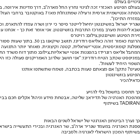
גינויים בעולם
בעולם הפיגוע האכזרי זכה לגינוי נחרץ החל מארה"ב, דרך מדינות אירופה, 
הסתה אנטישמית ארסית ורעילה
במזרח התיכון".
שגריר ישראל בוושינגטון יחיאל לייטנר סיפר כי ירון ושרה עמדו להתארס, 
שבא ליהנות מערב במרכז התרבות בוושינגטון. אני אומר זאת כך - אנחנו ע
זירת הפיגוע וושינגטון,צילום: רויטרס
מפלגת קומוניסטית, אנטי־ישראלית, קטנה וקיצונית. מאוחר יותר התנועה הת
המחבל אליאס רוגרידז בהפגנות אנטי ישראליות,צילום: מתוך דוח משרד הת
במניפסט שכתב הטיח רודריגז: "אני חושב שלרוב האמריקנים פעולה כזו ה
השפוי היחיד לעשות".
טעינו? נתקן! אם מצאתם טעות בכתבה, נשמח שתשתפו אותנו
הפיגוע בוושינגטון
כדאי
להכיר
כך תחסכו בחשמל בלי להזיע
מהפכת האנרגיה של תדיראן: שליטה, אבטחת מידע וניהול אקלים חכם בבי
בשיתוף TADIRAN
כך נערך הביטחון האנרגטי של ישראל לשנים הבאות
פסגת האנרגיה במעמד שגריר ארה"ב, שר האנרגיה ובכירי התעשייה בישראל
בשיתוף המכון הישראלי לאנרגיה ולסביבה