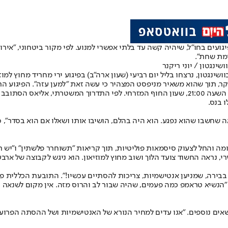
ם בחו"ל, שיהיה קשה עד בלתי אפשרי למנוע. לפי מקור ביטחוני, "אירוע 
ינגטון / יוני ריקנר
תוך שהוא משאיר מניפסט המצהיר כי עשה זאת "למען עזה". הפיגוע התרחש מר
הפיגוע התרחש מחוץ לאירוע של הוועד היהודי האמריקני (AJC) מעט אחרי השעה 21:00, שעון החוף ה
 בנס.
דומה והחל לצעוק סיסמאות פוליטיות, תוך קריאות ״תשוחרר פלשתין״ ו"יש 
נראה החשוד צועד הלוך ושוב מחוץ למוזיאון. הוא ניגש לקבוצה של ארב
רה, שמניען אנטישמיות, צריכות להסתיים עכשיו!". התובעת הכללית פאם 
"הנשיא טראמפ כמה פעמים, שהיה שבור לב והרוס מזה. אין מקום לשנאה הז
ושאים נוספים. "אנו עדים למחיר הנורא של האנטישמיות ושל ההסתה הפרועה