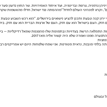
ביניהן גרמניה, צרפת ובריטניה, ועד איחוד האמירויות. שר החוץ גדעון סע
 שמתנהלת מאז 7 באוקטובר ברחבי העולם", וקרא למנהיגי העולם לחדול "מההסתה נגד ישראל,
וכי ירון קנה טבעת ותכנן להציע נישואים בירושלים. "הוא רכש השבוע טבעת
ם חזק, העם בישראל הוא עם חזק, העם של ארצות הברית הוא עם חזק. ביחד
נערה ממנו ואמרה שלא היה קשור אליה מאז 2017.
פוצות
יתה בלתי מובנת, נראית מטורפת. אני שמח שלפחות היום יש אמריקנים ר
ת
 ובעולם