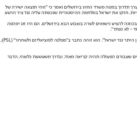
ר ערך תדרוך במטה משרד החוץ בירושלים ואמר כי "זוהי תוצאה ישירה של
 חדלו מהאשמות שקריות, חזקו את ישראל במלחמה ההיסטורית שנכפתה עליה נגד ציר הרשע
 בכוונה להציע נישואים לשרה בשבוע הבא בירושלים. הם היו זוג יפהפה
 - לא נפחד".
הרוצח כאמור זוהה כאליאס רודריגז, תושב שיקאגו בן 30. בתוך שעות ספורות התמלאה הרשת בעדויות ובתמונות שלו מהפגנות שמאל רדיקליות – בין היתר נגד ישראל". הוא זוהה כחבר ב"מפלגה לסוציאליזם ולשחרור" (PSL),
בים שעבורם הפעולה תהיה קריאה מאוד, ובדרך משעשעת כלשהי, הדבר