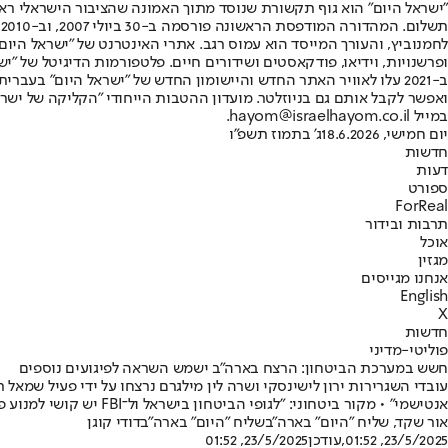
"ישראל היום" הוא גוף תקשורת שנוסד מתוך האמונה שהציבור הישראלי ראוי 
ת
ופרשנויות, וידיאו, פודקאסטים ושידורים חיים. פלטפורמות הדיגיטל של "ישרא
ב-2021 עלו לאוויר האתר החדש והיישומון החדש של "ישראל היום" בע
ואפשר לקבל אותם גם בניוזלטר. מועדון ההטבות הייחודי "הקליקה של ישרא
במייל hayom@israelhayom.co.il.
יום חמישי, 18.6.2026
ג' בתמוז תשפ"ו
חדשות
דעות
ספורט
ForReal
תרבות ובידור
אוכל
מגזין
אנחנו מגייסים
English
X
חדשות
פוליטי-מדיני
חשש במערכת הביטחון: הרצח בארה"ב ישמש השראה לפיגועים נוספים
עובדי השגרירות ירון לישינסקי ושרה לין מילגרם נרצחו על ידי פעיל שמאל
אנטישמי" • מקור ביטחוני: "לגופי הביטחון בישראל ול־FBI יש קושי למנוע פיגועים כאלה"
אור שקד, שליח "היום" בארה"ב
שליח "היום" בארה"ב
דודי קוגן
23/5/2025, 01:52
,עודכן
23/5/2025, 01:52