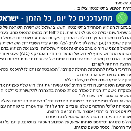
0
השמעה
זירת הפיגוע בוושינגטון. צילום: .
בעקבות הפיגוע המחריד בוושינגטון: חשש בישראל משרשרת השראה של פיגועי
בישראל שום יכולת כמעט למנוע זאת. גם ל־FBI זה כמעט לתפוס מחט בערימת שחת".
הדגלים במשרד החוץ ירדו לחצי התורן בעקבות הפיגוע בשגרירות ישראל בווש
שמאל קיצוני שהיה מעורב במחאות אנטי־ישראליות, ביצע את הפיגוע בדם קר, 
שבה נהרגו ירון ושרה. שתי עובדות נוספות של השגרירות שהיו במקום ניצלו
הרוצח התחזה לקורבן
עד שהנוכחים זיהו אותו כיורה.
ירון ליצ'סנקי ושרה מילגרם,צילום: ללא
כשהגיעו השוטרים, רודריגז הודה: "אני עשיתי את זה". הוא שלף כאפייה א
מפקדת משטרת המחוז פמלה סמית' מסרה בהצהרה לתקשורת כי "לפני הירי, 
הנשיא טראמפ: "אני שבור לב"
הנשיא דונלד טראמפ כתב ברשתות החברתיות: ״הרציחות הנוראיות האלה בבי
הבטיחה ש"כל החוקרים שלנו עובדים יחד על זה". עוד אמרה כי שוחחה עם 
ליוויט אמרה כי "הדין ימוצה עד תום" עם הרוצח.
שבור לב בעקבות הפיגוע. טראמפ,צילום: רויטרס
רה"מ נתניהו וטראמפ שוחחו אמש, על הפיגוע האכזרי בוושינגטון וגם על נ
עד חורמה", נמסר מטעם נתניהו.