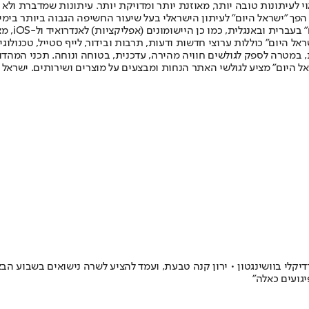
לעיתונות טובה יותר, מאוזנת יותר ומדויקת יותר. עיתונות שמדברת ולא צ
שלום. המהדורה המודפסת הראשונה פורסמה ב-30 ביולי 2007, וב-2010 הפך "ישראל היום" לעיתון הישראלי בעל שי
לחמנוביץ,
ל היום" כוללות ערוצי חדשות ודעות, תרבות ובידור, לייף סטייל, טכנולוגיה
ברית, במטרה לספק לגולשים חוויה מהירה, עדכנית, בטוחה ונוחה. תכני המה
ל היום" מציע לגולשי האתר הנחות ומבצעים על מוצרים ושירותים. ישראל 
 רדיקלי בוושינגטון • ירון קנה טבעת, ועמד להציע לשרה נישואים בשבוע ה