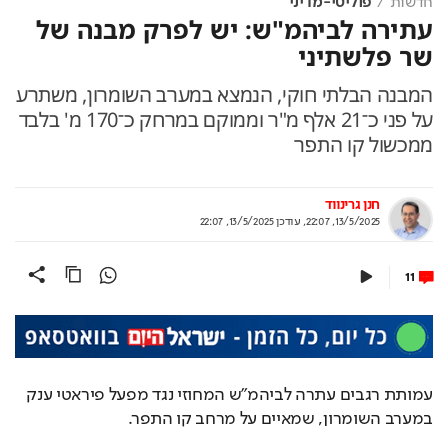
חדשות
פוליטי-מדיני
עתירה לביהמ"ש: יש לפרק מבנה של
שר פלשתיני
המבנה הבלתי חוקי, הנמצא במערב השומרון, משתרע
על פני כ־21 אלף מ"ר וממוקם במרחק כ־170 מ' בלבד
ממכשול קו התפר
חנן גרינווד
13/5/2025, 22:07
,
עודכן
13/5/2025, 22:07
11
עמותת רגבים עתרה לביהמ"ש המחוזי נגד מפעל פיראטי ענק 
במערב השומרון, שמאיים על מרחב קו התפר.