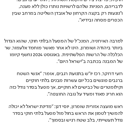
לדבריהם, הפניות שלהם לרשויות נותרו כולן ללא מענה, 
ו"נוגעות רק בקצה הקרחון של אובדן השליטה במרחב שבין 
הכפרים מסחה ובידיא".
למרבה האירוניה, המנכ"ל של המפעל הבלתי חוקי, שהוא הגדול 
ביותר ביהודה ושומרון, הינו לא אחר מאשר מוחמד אלעמור, שר 
הכלכלה של הרשות הפלשתינית. באוגוסט 2024 נחשף קיומו 
של המבנה בכתבה ב"ישראל היום".
רועי דרוקר, רכז יו"ש בתנועת רגבים, אומר: "אנשי השטח 
ברגבים פוגשים בכל יום עשרות מבנים בלתי חוקיים 
וקילומטרים של כבישים לא חוקיים, אך מפעל בסדר גודל כזה 
הוא חריג מאוד ומעיד על גובה החוצפה".
ראש מועצה אזורית שומרון, יוסי דגן: "מדינת ישראל לא יכולה 
להמשיך לטמון את הראש בחול מול מפעל בלתי חוקי בסדר 
גודל תעשייתי, בלב שטח רגיש ובסמוך".