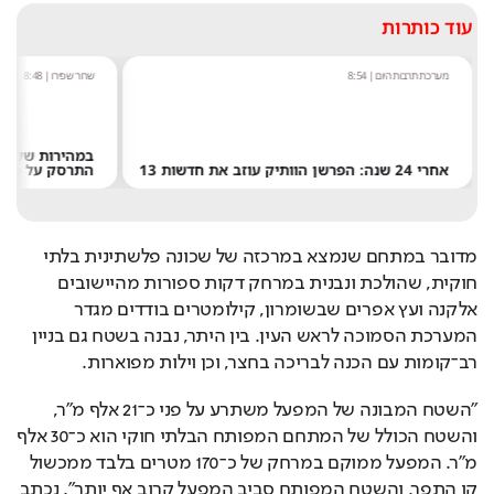
עוד כותרות
מערכת תרבות היום
|
8:54
שחר שפירו
|
8:48
אחרי 24 שנה: הפרשן הוותיק עוזב את חדשות 13
התרסק על היר
מדובר במתחם שנמצא במרכזה של שכונה פלשתינית בלתי 
חוקית, שהולכת ונבנית במרחק דקות ספורות מהיישובים 
אלקנה ועץ אפרים שבשומרון, קילומטרים בודדים מגדר 
המערכת הסמוכה לראש העין. בין היתר, נבנה בשטח גם בניין 
רב־קומות עם הכנה לבריכה בחצר, וכן וילות מפוארות.
"השטח המבונה של המפעל משתרע על פני כ־21 אלף מ"ר, 
והשטח הכולל של המתחם המפותח הבלתי חוקי הוא כ־30 אלף 
מ"ר. המפעל ממוקם במרחק של כ־170 מטרים בלבד ממכשול 
קו התפר, והשטח המפותח סביב המפעל קרוב אף יותר", נכתב 