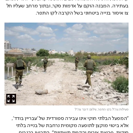
בעתירה. המבנה הוקם על אדמות סקר, ובתוך מרחב שעליו חל 
צו איסור בנייה ביטחוני בשל הקרבה לקו התפר.
פעילות צה"ל בקו התפר,
צילום: דובר צה"ל
"המפעל הבלתי חוקי אינו עבירה ספורדית של 'עבריין בודד', 
אלא ביטוי מוקצן לתופעה מקומית נרחבת של בנייה בלתי 
חוקית, פריצת צירים והקמת תשתיות", התריעו ברגבים. 