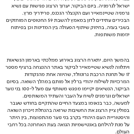
ישראל לגרמניה. ביום הביקור, יערוך הרצוג פגישות עם נשיא 
גרמניה שטיינמאייר ועם הקנצלר הנכנס, פרידריך מרץ. 
הבכירים עתידים לדון במאמץ להשבת 59 החטופים המוחזקים 
בשבי בעזה, בחיזוק שיתוף הפעולה בין המדינות וכן בפיתוח 
יוזמות משותפות.
Loaded
: 
Unmute
39.19%
בהמשך היום, יתארח הרצוג באירוע ממלכתי בארמון הנשיאות 
ויתלווה לנשיא שטיימאייר לביקור באתר ההנצחה ברציף מספר 
17 של תחנת הרכבת גרונוולד, שהיווה אחת מהנקודות 
המרכזיות לשילוח יהודי ברלין אל מותם במהלך השואה. בסיום 
הביקור, הנשיאים יקיימו מפגש משותף עם מעל ל-100 בני נוער 
ישראלים וגרמנים לשיח על העבר והעתיד המשותפים. 
למעשה, כבר בנאומו במצעד החיים שהתקיים בחודש שעבר 
בפולין ציין הרצוג את החשיבות שרואה בהנחלת זיכרון השואה 
והיסטוריית העם היהודי בקרב בני נוער מהתפוצות, בין היתר 
על מנת להילחם באנטישמיות הגואה בעת האחרונה בכל רחבי 
העולם.