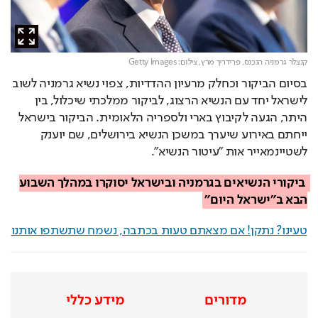
קנצלר גרמניה הנכנס, פרידריך מרץ,
צילום: Getty Images
בסיום הביקור וכחלק מרעיון ההדדיות, צפוי נשיא גרמניה לשוב 
לישראל יחד עם הנשיא הרצוג, לביקור ממלכתי שיכלול, בין 
היתר, הגעה לקיבוץ בארי ולספריה הלאומית. הביקור בישראל 
ייחתם באירוע שיערך במשכן הנשיא בירושלים, שם יוענק 
לשטיינמאייר אות ״עיטור הנשיא״.
ביקורי הנשיאים בגרמניה ובישראל יסוקרו במהלך השבוע 
הבא ב״ישראל היום״
טעינו? נתקן! אם מצאתם טעות בכתבה, נשמח שתשתפו אותנו
מדורים
מידע כללי