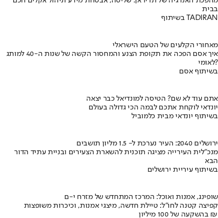
מהפכת האנרגיה של תדיראן: שליטה, אבטחת מידע וניהול אקלים חכם
בבית
בשיתוף TADIRAN
מאחורי הקלעים של הטעם הישראלי
איך אסם הפכה את תקופת הצנע והמחסור הקשה של שנות ה-40 למותג
לאומי?
בשיתוף אסם
אתם עוד לא שם? הטיסה למונדיאל כבר יצאה
יונדאי לוקחת אתכם לבמה הכי גדולה בעולם
בשיתוף יונדאי מבית כלמוביל
ירושלים 2040: העיר נערכת ל- 1.5 מליון תושבים
מנכ"לית העירייה מציגה תוכנית להשארת הצעירים ובניית עתיד הדור
הבא
בשיתוף עיריית ירושלים
שופינג, אמנות ואוכל: המרכז המתחדש של מזרח י-ם
קפיצה קטנה לחו"ל: טיילת חדשה, מיצגי אמנות, וכיכרות משופצות
בהשקעה של 100 מיליון ₪