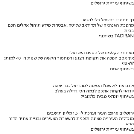
בשיתוף עיריית ירושלים
כך תחסכו בחשמל בלי להזיע
מהפכת האנרגיה של תדיראן: שליטה, אבטחת מידע וניהול אקלים חכם
בבית
בשיתוף TADIRAN
מאחורי הקלעים של הטעם הישראלי
איך אסם הפכה את תקופת הצנע והמחסור הקשה של שנות ה-40 למותג
לאומי?
בשיתוף אסם
אתם עוד לא שם? הטיסה למונדיאל כבר יצאה
יונדאי לוקחת אתכם לבמה הכי גדולה בעולם
בשיתוף יונדאי מבית כלמוביל
ירושלים 2040: העיר נערכת ל- 1.5 מליון תושבים
מנכ"לית העירייה מציגה תוכנית להשארת הצעירים ובניית עתיד הדור
הבא
בשיתוף עיריית ירושלים