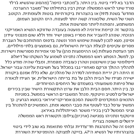
הדבר בא לידי ביטוי, בין היתר, ב"מכתבי נזיפה" (מהסוג שהנשיא ג'רלד
פורד שיגר לראש הממשלה יצחק רבין בתחילתו של "משבר ההערכה
מחדש" בשנת 1975) או בהצהרות ביקורתיות בוטות ולעומתית. הקוטב
השני של השיח, שלכאורה קשה יותר לפענוח, הינו הקוטב העמום,
המשתמע, והפתוח ליותר מפרשנות אחת.
בהקשר זה קיימת אירוניה לא מועטה בעובדה שדווקא הנשיא האמריקני
הנוכחי, שנוהג להעביר את מסריו באופן ישיר וחד וללא שום מנגנוני עידון
וסינון, מצא לנכון לעשות שימוש חוזר ונשנה בדפוס המתוחכם של העברת
מסרים עקיפים לבעלת הברית הישראלית, גם באמצעים בלתי מילוליים,
תוך העדפת פעולות (או ההימנעות מהן) על פני אמירות מפורשות וישירות.
כך, למשל, הופתע ראש הממשלה נתניהו לשמוע על השקתו של דיאלוג
דיפלומטי שבין וושינגטון וטהרן כעובדה מוגמרת, ומבלי שהיה מודע כלל
לתהליך ההולך ונרקם מאחורי גבו במכלול בעל חשיבות עליונה עבור ישראל.
זו היתה רק יריית הפתיחה לסדרה של מהלכים, שלא כללו אמנם ביקורת
ישירה מצידו של הבית הלבן על בת בריתה הישראלית, אך העידו לכאורה
שחל פיחות משמעותי במעמדם של היחסים המיוחדים.
כך, בין היתר, חסם הבית הלבן את ערוץ התקשורת הישיר שבין בכירים
ישראלים לסטיב וויטקוף, מנהל המשברים הראשי בממשל, בסוגיות
התנאים המוקדמים להשגת הסכם אמריקני־איראני בנושא הגרעין. כך
המשיך ערפל כבד לעטוף את סבבי המשא ומתן, הממשיכים להתנהל בין
נציגי הממשל לבין בכירי משטר האייתוללות באיראן.
וויטקוף ונתניהו בפגישה (ארכיון),צילום: תקשורת ראש הממשלה
ירושלים חשופה בצריח
דפוס זה של התנהגות חד־צדדית ובלתי מתואמת בא שוב לידי ביטוי
בהצהרותיו של הנשיא ה־47, בזיקה למצוקה ההומניטרית השוררת