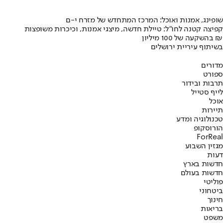
שופינג, אמנות ואוכל: המרכז המתחדש של מזרח י-ם
קפיצה קטנה לחו"ל: טיילת חדשה, מיצגי אמנות, וכיכרות משופצות
בהשקעה של 100 מיליון ₪
בשיתוף עיריית ירושלים
מדורים
ספורט
תרבות ובידור
לייף סטייל
אוכל
תיירות
טכנולוגיה ומדע
הורוסקופ
ForReal
מגזין השבוע
דעות
חדשות בארץ
חדשות בעולם
פוליטי
ביטחוני
חינוך
בריאות
משפט