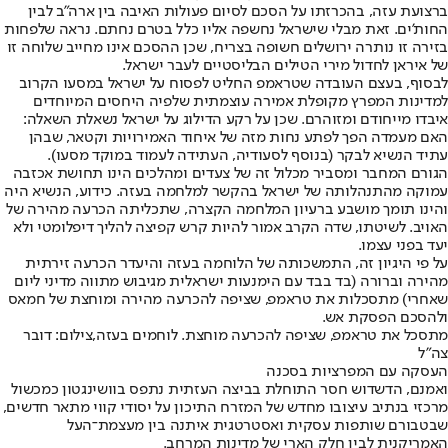
ברצועת עזה, בהכרזתו על הסכם לסיום פעולות האיבה בין ארה"ב לבין
החות'ים. זאת מבלי שישראל נחשפה אליו כלל בטרם נחתם. נראה שלפחות
בזירה זו נותרה ירושלים חשופה בצריח, שכן ההסכם אינו מחייב שלוחה זו
של איראן לחדול מירי הטילים הבליסטיים לעבר ישראל.
לבסוף, בעצם העובדה שטראמפ החליט לפסוח על ישראל במסעו הקרוב
למדינות המפרץ מקופלת אמירה עוצמתית שלפיה היחסים המיוחדים
איבדו מייחודם ומזוהרם. שכן על רקע הדילוג על ישראל נשאלת השאלה:
האם מעמדה הפך לפתע נחות מזה של איחוד האמירויות וקטאר, שבהן
עתיד הנשיא לבקר (בנוסף לסעודיה, העתידה לעמוד במוקד מסעו).
הגורם המחבר ומסביר מכלול זה של צעדים ומהלכים הינו תחושת אכזבה
עמוקה מהתנהלותה של ישראל בהקשר למלחמה בעזה. כידוע, הנשיא היה
והינו תומך מושבע ברעיון המלחמה הקצרה, שתכליתה הכרעה מהירה של
האויב. לשיטתו, שדה הקרב אמור להיות קרש קפיצה להליך דיפלומטי ולא
יעד בפני עצמו.
על פי היגיון זה, התמשכותה של הלוחמה בעזה והיעדר הכרעה זירתית
מהירה וברורה (בד בבד עם הימנעות ישראלית מגיבוש מתווה מדיני ליום
שאחרי) מתסכלות את טראמפ, שציפה להכרעה מהירה ומוחצת של חמאס
ולהסכם הפסקת אש.
מתסכל את טראמפ, שציפה להכרעה מוחצת. לוחמים בעזה,צילום: דובר
צה"ל
העסקה עם המפרציות בסכנה
ואמנם, הדשדוש חסר התוחלת בביצה העזתית נתפס בוושינגטון כמכשול
מרכזי בנתיב עיצובו מחדש של המזרח התיכון על יסודי קווי מתאר חדשים,
שבטבורם שותפות עסקית ואסטרטגית איתנה בין מעצמת־העל
האמריקנית לבין חלק הארי של מדינות המרחב.