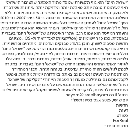
"ישראל היום" הוא גוף תקשורת שנוסד מתוך האמונה שהציבור הישראלי
ראוי לעיתונות טובה יותר, מאוזנת יותר ומדויקת יותר. עיתונות שמדברת
ולא צועקת. עיתונות אמינה, אובייקטיבית ועניינית. עיתונות אחרת וללא
תשלום. המהדורה המודפסת הראשונה פורסמה ב-30 ביולי 2007, וב-2010
הפך "ישראל היום" לעיתון הישראלי בעל שיעור החשיפה הגבוה ביותר בימי
חול. מו"ל העיתון היא ד"ר מרים אדלסון. העורך הראשי הוא עמר לחמנוביץ,
והעורך המייסד הוא עמוס רגב. אתרי האינטרנט של "ישראל היום" בעברית
ובאנגלית, כמו כן היישומונים (אפליקציות) לאנדרואיד ול-iOS, מציגים
חדשות מסביב לשעון, תוכן בלעדי, מבזקים ועדכונים, ניתוחים ופרשנויות,
וידיאו, פודקאסטים ושידורים חיים. פלטפורמות הדיגיטל של "ישראל היום"
כוללות ערוצי חדשות ודעות, תרבות ובידור, לייף סטייל, טכנולוגיה, ספורט,
כלכלה וצרכנות, בריאות, חיילים, אוכל, יהדות, תיירות ורכב. ב-2021 עלו
לאוויר האתר החדש והיישומון החדש של "ישראל היום" בעברית, במטרה
לספק לגולשים חוויה מהירה, עדכנית, בטוחה ונוחה. תכני המהדורה
המודפסת של העיתון זמינים גם באתר, במהדורה יומית מקוונת, ואפשר
לקבל אותם גם בניוזלטר. מועדון ההטבות הייחודי "הקליקה של ישראל
היום" מציע לגולשי האתר הנחות ומבצעים על מוצרים ושירותים. ישראל
היום פתוח להערות, לביקורת ולהצעות לשיפור מקהל הקוראים. פנו אלינו
במייל hayom@israelhayom.co.il.
יום שישי, 5.6.2026
כ' בסיון תשפ"ו
חדשות
דעות
ספורט
ForReal
תרבות ובידור