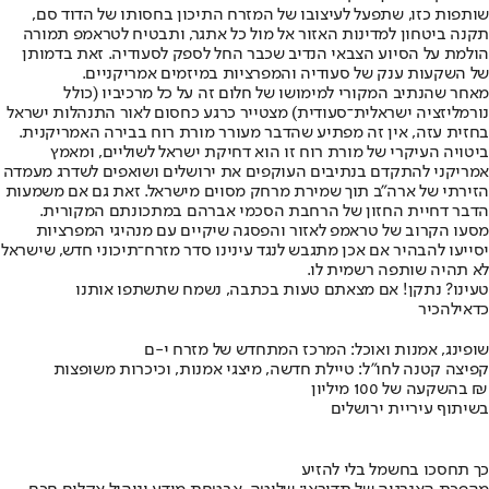
שותפות כזו, שתפעל לעיצובו של המזרח התיכון בחסותו של הדוד סם,
תקנה ביטחון למדינות האזור אל מול כל אתגר, ותבטיח לטראמפ תמורה
הולמת על הסיוע הצבאי הנדיב שכבר החל לספק לסעודיה. זאת בדמותן
של השקעות ענק של סעודיה והמפרציות במיזמים אמריקניים.
מאחר שהנתיב המקורי למימושו של חלום זה על כל מרכיביו (כולל
נורמליזציה ישראלית־סעודית) מצטייר כרגע כחסום לאור התנהלות ישראל
בחזית עזה, אין זה מפתיע שהדבר מעורר מורת רוח בבירה האמריקנית.
ביטויה העיקרי של מורת רוח זו הוא דחיקת ישראל לשוליים, ומאמץ
אמריקני להתקדם בנתיבים העוקפים את ירושלים ושואפים לשדרג מעמדה
הזירתי של ארה"ב תוך שמירת מרחק מסוים מישראל. זאת גם אם משמעות
הדבר דחיית החזון של הרחבת הסכמי אברהם במתכונתם המקורית.
מסעו הקרוב של טראמפ לאזור והפסגה שיקיים עם מנהיגי המפרציות
יסייעו להבהיר אם אכן מתגבש לנגד עינינו סדר מזרח־תיכוני חדש, שישראל
לא תהיה שותפה רשמית לו.
טעינו? נתקן! אם מצאתם טעות בכתבה, נשמח שתשתפו אותנו
כדאי
להכיר
שופינג, אמנות ואוכל: המרכז המתחדש של מזרח י-ם
קפיצה קטנה לחו"ל: טיילת חדשה, מיצגי אמנות, וכיכרות משופצות
בהשקעה של 100 מיליון ₪
בשיתוף עיריית ירושלים
כך תחסכו בחשמל בלי להזיע