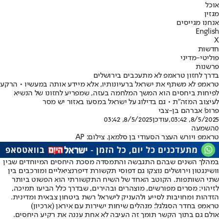
אוכל
מגזין
אנחנו מגייסים
English
X
חדשות
פוליטי-מדיני
פרשנות
בדרך לחזון טראמפ לא מתעכבים בירושלים
טראמפ לא משתף את ישראל ברעיונותיו, אלא מיידע אותה במעשיו • הרקע
לפיחות ביחסים הוא המשך המלחמה בעזה, שמפריע לחזונו של הנשיא
לעיצוב המזה"ת • גם בדילוג על ישראל במסעו באזור יש מסר
פרופ' אברהם בן-צבי
8/5/2025, 03:42
,עודכן
8/5/2025, 03:42
0
השמעה
טראמפ ויורש העצר הסעודי בן סלמאן. צילום: AP
במהלך השנים שבהם התגבשה והתמסדה מסכת היחסים המיוחדים שבין
וושינגטון וירושלים נוצקו גם דפוסי תקשורת דיפרנציאליים ומורכבים בין
שתי השותפות. הקוטב האחד של השיח התקשורתי הוא הפשוט ביותר
לזיהוי: מסרים מפורשים, מוצהרים ובהירים, שבדרך כלל הביעו תמיכה,
הזדהות ומחויבות לסייע ולהעניק לישראל רשת ביטחון צבאית ומדינית.
טראמפ בחדר הסגלגל: מנהלים שיחות ישירות עם איראן (ארכיון)
אולם גם בתוך הקשר תומך זה העיבה לא אחת עננה את רקיע היחסים.