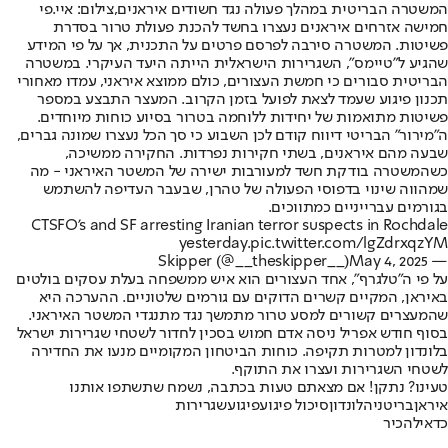
המשטרה הבריטית במהלך פעולה נגד חשודים איראנים,צילום: איי.פי
חמישה אזרחים איראנים נעצרו בחשד להכנת פעולת טרור בסדרת
פשיטות. המשטרה סירבה לפרסם פרטים על התכנית, אך על פי המידע
שהגיע ל״טיימס״, השגרירות הישראלית הייתה היעד העיקרי. במשטרה
הבריטית סבורים כי חמשת העצורים, כולם ממוצא איראני, עמדו מאחורי
תכנון פיגוע שעמד לצאת לפועל בזמן הקרוב. המעצר התבצע במספר
פשיטות מתואמות של יחידות ללוחמה בטרור בסיוע כוחות מיוחדים.
ה״מירור״ הבריטי דיווח קודם לכן השבוע כי סך הכל נעצרו שמונה גברים,
שבעה מהם איראנים, בשתי חקירות נפרדות. החקירה ממשיכה,
כשהמשטרה בודקת חשד למעורבות ישירה של המשטר האיראני - מה
שמהווה שינוי בדפוסי הפעולה של טהרן, שבעבר העדיפה להשתמש
בגורמים עברייניים כמתווכים.
CTSFO’s and SF arresting Iranian terror suspects in Rochdale
yesterday.
pic.twitter.com/lgZdrxqzYM
May 4, 2025
— Skipper (@__theskipper__)
על פי ה״טלגרף״, אחד העצורים הוא איש ממשפחה בעלת עסקים בולטים
באיראן, המקיים קשרים הדוקים עם גורמים שלטוניים. ההערכה היא
שהמעצרים קשורים למסע טרור מתמשך נגד מתנגדי המשטר האיראני.
בסוף חודש אפריל ניסה אדם חמוש בסכין לחדור לשטחי שגרירות ישראל
בלונדון למטרות תקיפה. כוחות הביטחון המקומיים מנעו את החדירה
לשטחי השגרירות ועצרו את התוקף.
טעינו? נתקן! אם מצאתם טעות בכתבה, נשמח שתשתפו אותנו
איראן
בריטניה
לונדון
סיכול פיגוע
פיגוע
שגרירות
כדאי
להכיר