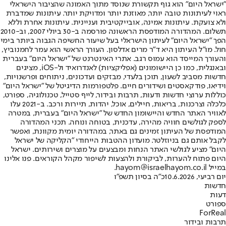
"ישראל היום" הוא גוף תקשורת שנוסד מתוך האמונה שהציבור הישראלי
ראוי לעיתונות טובה יותר, מאוזנת יותר ומדויקת יותר. עיתונות שמדברת
ולא צועקת. עיתונות אמינה, אובייקטיבית ועניינית. עיתונות אחרת וללא
תשלום. המהדורה המודפסת הראשונה פורסמה ב-30 ביולי 2007, וב-2010
הפך "ישראל היום" לעיתון הישראלי בעל שיעור החשיפה הגבוה ביותר בימי
חול. מו"ל העיתון היא ד"ר מרים אדלסון. העורך הראשי הוא עמר לחמנוביץ,
והעורך המייסד הוא עמוס רגב. אתרי האינטרנט של "ישראל היום" בעברית
ובאנגלית, כמו כן היישומונים (אפליקציות) לאנדרואיד ול-iOS, מציגים
חדשות מסביב לשעון, תוכן בלעדי, מבזקים ועדכונים, ניתוחים ופרשנויות,
וידיאו, פודקאסטים ושידורים חיים. פלטפורמות הדיגיטל של "ישראל היום"
כוללות ערוצי חדשות ודעות, תרבות ובידור, לייף סטייל, טכנולוגיה, ספורט,
כלכלה וצרכנות, בריאות, חיילים, אוכל, יהדות, תיירות ורכב. ב-2021 עלו
לאוויר האתר החדש והיישומון החדש של "ישראל היום" בעברית, במטרה
לספק לגולשים חוויה מהירה, עדכנית, בטוחה ונוחה. תכני המהדורה
המודפסת של העיתון זמינים גם באתר, במהדורה יומית מקוונת, ואפשר
לקבל אותם גם בניוזלטר. מועדון ההטבות הייחודי "הקליקה של ישראל
היום" מציע לגולשי האתר הנחות ומבצעים על מוצרים ושירותים. ישראל
היום פתוח להערות, לביקורת ולהצעות לשיפור מקהל הקוראים. פנו אלינו
במייל hayom@israelhayom.co.il.
יום רביעי, 10.6.2026
כ"ה בסיון תשפ"ו
חדשות
דעות
ספורט
ForReal
תרבות ובידור