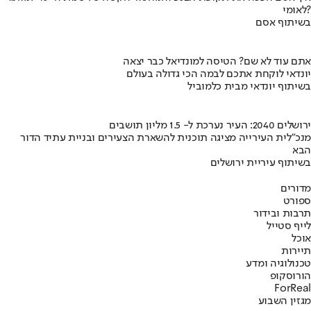
לאומי?
בשיתוף אסם
אתם עוד לא שם? הטיסה למונדיאל כבר יצאה
יונדאי לוקחת אתכם לבמה הכי גדולה בעולם
בשיתוף יונדאי מבית כלמוביל
ירושלים 2040: העיר נערכת ל- 1.5 מליון תושבים
מנכ"לית העירייה מציגה תוכנית להשארת הצעירים ובניית עתיד הדור
הבא
בשיתוף עיריית ירושלים
מדורים
ספורט
תרבות ובידור
לייף סטייל
אוכל
תיירות
טכנולוגיה ומדע
הורוסקופ
ForReal
מגזין השבוע