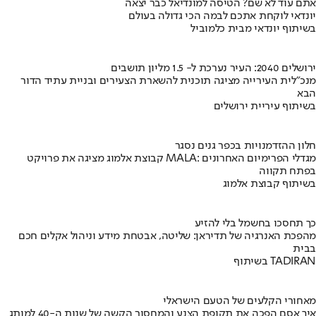
אתם עוד לא שם? הטיסה למונדיאל כבר יצאה
יונדאי לוקחת אתכם לבמה הכי גדולה בעולם
בשיתוף יונדאי מבית כלמוביל
ירושלים 2040: העיר נערכת ל- 1.5 מליון תושבים
מנכ"לית העירייה מציגה תוכנית להשארת הצעירים ובניית עתיד הדור
הבא
בשיתוף עיריית ירושלים
חלון ההזדמנויות בכפר גנים נסגר
קבוצת אלמוג מציגה את פרויקט MALA: מגדלי הפרימיום האחרונים
בפתח תקווה
בשיתוף קבוצת אלמוג
כך תחסכו בחשמל בלי להזיע
מהפכת האנרגיה של תדיראן: שליטה, אבטחת מידע וניהול אקלים חכם
בבית
בשיתוף TADIRAN
מאחורי הקלעים של הטעם הישראלי
איך אסם הפכה את תקופת הצנע והמחסור הקשה של שנות ה-40 למותג