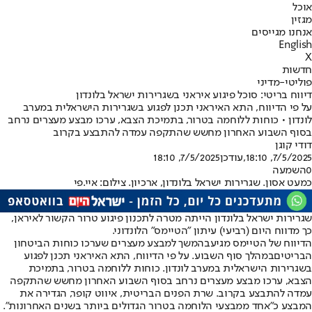
אוכל
מגזין
אנחנו מגייסים
English
X
חדשות
פוליטי-מדיני
דיווח בריטי: סוכל פיגוע איראני בשגרירות ישראל בלונדון
על פי הדיווח, התא האיראני תכנן לפגוע בשגרירות הישראלית במערב
לונדון • כוחות ללוחמה בטרור, בתמיכת הצבא, ערכו מבצע מעצרים נרחב
בסוף השבוע האחרון מחשש שהתקפה עמדה להתבצע בקרוב
דודי קוגן
7/5/2025, 18:10
,עודכן
7/5/2025, 18:10
0
השמעה
כמעט אסון. שגרירות ישראל בלונדון, ארכיון. צילום: איי.פי
שגרירות ישראל בלונדון הייתה מטרה לתכנון פיגוע טרור הקשור לאיראן,
כך מדווח היום (רביעי) עיתון ״הטיימס״ הלונדוני.
הדיווח של הטיימס מגיע
בהמשך למבצע מעצרים שערכו כוחות הביטחון
הבריטים
במהלך סוף השבוע. על פי הדיווח, התא האיראני תכנן לפגוע
בשגרירות הישראלית במערב לונדון. כוחות ללוחמה בטרור, בתמיכת
הצבא, ערכו מבצע מעצרים נרחב בסוף השבוע האחרון מחשש שהתקפה
עמדה להתבצע בקרוב. שרת הפנים הבריטית, איווט קופר, הגדירה את
המבצע כ״אחד ממבצעי הלוחמה בטרור הגדולים ביותר בשנים האחרונות״.