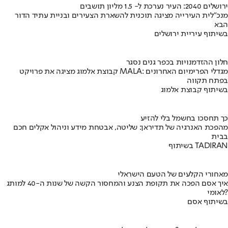
ירושלים 2040: העיר נערכת ל- 1.5 מליון תושבים
מנכ"לית העירייה מציגה תוכנית להשארת הצעירים ובניית עתיד הדור
הבא
בשיתוף עיריית ירושלים
חלון ההזדמנויות בכפר גנים נסגר
קבוצת אלמוג מציגה את פרויקט MALA: מגדלי הפרימיום האחרונים
בפתח תקווה
בשיתוף קבוצת אלמוג
כך תחסכו בחשמל בלי להזיע
מהפכת האנרגיה של תדיראן: שליטה, אבטחת מידע וניהול אקלים חכם
בבית
בשיתוף TADIRAN
מאחורי הקלעים של הטעם הישראלי
איך אסם הפכה את תקופת הצנע והמחסור הקשה של שנות ה-40 למותג
לאומי?
בשיתוף אסם