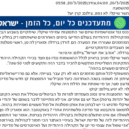
20/3/2025, 04:00
,עודכן
20/3/2025, 05:58
0
השמעה
השר שיקלי. לא נסוג. צילום: קרן יעל
כנס נגד אנטישמיות שיזם שר התפוצות עמיחי שיקלי, שיתקיים בשבוע הבא 
מהקהילות היהודיות בעולם הודיעו בימים האחרונים שישתתפו רק בחלק מה
המוזמנים שעוררו את הסערה הם ז'ורדן ברדלה ומארין לה פן, ראשי מפלגת "
או השבדים הדמוקרטיים.
ברדלה. "אוהב את ישראל",צילום: אי.פי.אי
השר שיקלי מגיב בראיון לכלל ההאשמות נגדו גם מצד בכירי הקהילה היהודי
התקינות הפוליטית מתקשים להכיר בדבר הזה ותקועים לפני 50 שנה".
"בוחנים מעשים בהווה"
עיתון זה חשפנו בשנה האחרונה כיצד מוביל שר התפוצות קו חדש של מדינ
גדעון סער, אך מי שפתח את הדלת היה שיקלי.
לוי. לא יגיע,צילום: קוקו
שר התפוצות אינו נסוג מעמדתו למרות גל הביטולים שכולל את נשיא הקונגרס
של יהדות צרפת) אבל יש גם אחרים. אני לא מתיימר לדבר בשמם של יהודי 
שיקלי מדגיש כי יש לבחון את אותן מפלגות אל מול מעשים ואמירות בהווה
לחמאס והתבטא נגד מדינה פלשתינית אחרי 7 באוקטובר. הוא ומארין לה פן גינו את צווי המעצר שהוצאו מה־ICC נגד נתניהו וגלנט. מארין לה פן גם הדיחה את אביה מהמפלגה, והוא אכן היה שונא ישראל".
לשאלה אם אינו מתעלם מקולות בקהילה היהודית בצרפת, אומר שר התפוצו
היהודיות לזה של מדינת ישראל. בעיניי האתגר הכי חמור לקהילות באירופה
"אני שואל את עצמי מי יגן על הקהילה היהודית ועל האינטרסים של מדינת 