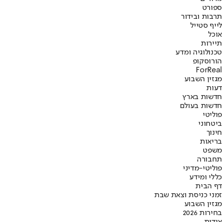
ספורט
תרבות ובידור
לייף סטייל
אוכל
תיירות
טכנולוגיה ומדע
הורוסקופ
ForReal
מגזין השבוע
דעות
חדשות בארץ
חדשות בעולם
פוליטי
ביטחוני
חינוך
בריאות
משפט
תחבורה
פוליטי-מדיני
כללי ומידע
דף הבית
זמני כניסת וצאת שבת
מגזין השבוע
בחירות 2026