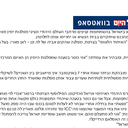
בישראל בהשתתפות נציגים מרחבי העולם היהודי ונציגי מפלגות ימין מאי
כנס שיתקיים בבית הנשיא או יחרימו אותו לחלוטין.
האיחוד הלאומי" בצרפת, מפלגה שהקים אביה של לה פן - ז'אן מארי, בעל ר
ת, ומבהיר את עמדתו: "אני כופר בטענה שמפלגות הימין הן האיום המרכזי 
המשותף לכל אותם מוזמנים הוא לא רק עבר בעייתי, אלא גם פרו־ישראליות מובהקת ובי
יות ממשלתית לפתיחת שערים עבור אותן מפלגות שמשרד החוץ החרים את ה
 היהודי האירופי אריאל מוזיקנט, הפילוסוף הצרפתי ברנאר־אנרי לוי ואחר
התפוצות, אבל אני גם כופר בטענה שיהודי התפוצות כולם מקשה אחת פרוג
. "פגשתי את ברדלה אחרי שבחר לא לעלות לנאום בכנס שבו היה ספק מועל 
ת: "אני לא מתעלם מהם. אני פשוט חושב שמדינת ישראל צריכה להסתכל ע
 זה האסלאם הרדיקלי.
ישראל"