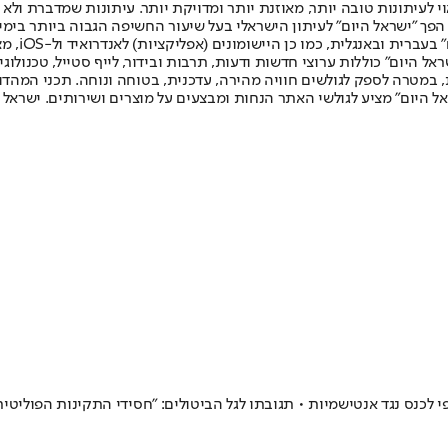
לעיתונות טובה יותר, מאוזנת יותר ומדויקת יותר. עיתונות שמדברת ולא צ
שלום. המהדורה המודפסת הראשונה פורסמה ב-30 ביולי 2007, וב-2010 הפך "ישראל היום" לעיתון הישראלי בעל שי
לחמנוביץ,
ל היום" כוללות ערוצי חדשות ודעות, תרבות ובידור, לייף סטייל, טכנולוגיה
ברית, במטרה לספק לגולשים חוויה מהירה, עדכנית, בטוחה ונוחה. תכני המה
ל היום" מציע לגולשי האתר הנחות ומבצעים על מוצרים ושירותים. ישראל 