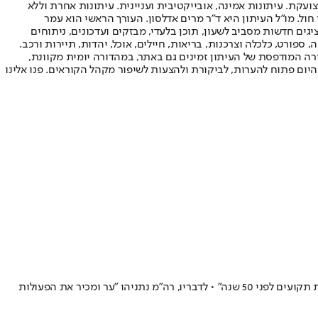
ועקת. עיתונות אמינה, אובייקטיבית ועניינית. עיתונות אחרת וללא
עור החשיפה הגבוה ביותר בימי חול. מו"ל העיתון היא ד"ר מרים אדלסון. העורך הראשי הוא עמר
 והעורך המייסד הוא עמוס רגב. אתרי האינטרנט של "ישראל היום" בעברית ובאנגלית, כמו כן היישומונים (אפליקציות) לאנדרואיד ול-iOS, מציגים חדשות מסביב לשעון, תוכן בלעדי, מבזקים ועדכונים, ניתוחים
, ספורט, כלכלה וצרכנות, בריאות, חיילים, אוכל, יהדות, תיירות ורכב.
דורה המודפסת של העיתון זמינים גם באתר, במהדורה יומית מקוונת,
היום פתוח להערות, לביקורת ולהצעות לשיפור מקהל הקוראים. פנו אלינו
שר התפוצות עמיחי שיקלי מדבר על הסערה סביב הזמנת מנהיגי ימין אירופי לכנס נגד אנטישמיות • תגובתו לגל הביטולים: "חסידי התקינות הפוליטית תקועים לפני 50 שנה" • לדבריו, רה"מ נתניהו "ער ומכיר את הפעולות