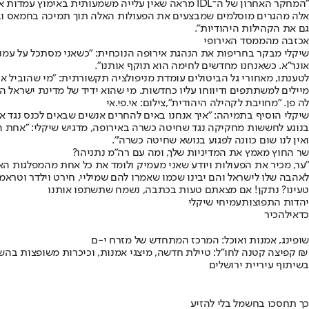
"המחקר האחרון של ה־IDL מראה שאין עלייה משמעותית
אלה מהגרים מוסלמים שמבצעים את הפעולות האלה תוך תמיכה בחמאס ובפ
גם את הקהילות היהודיות".
אכזבה מהממסד האירופי
אונר"א. כשאנחנו מחדשים לחימה הוא תוקף אותנו".
לטענתו, מאחורי גל הביטולים עומדת מניפולציה תקשורתית: "מי שהוביל א
מיילים למשתתפים ודיווחו עליו כחדשות. מי שהוא ידיד של מדינת ישראל הו
לה פן. "מחויבת לקהילה היהודית",צילום: אי.פי.אי
שיקלי הוסיף בתמיהה: "איך אנחנו באים להחרים אנשים שבאים לכנס נגד אנ
בנוגע לחששות מחקיקה נגד שחיטה כשרה באירופה, מדגיש שיקלי: "אחת הש
ואין לנו שום כוונה לפגוע בנושא שחיטה כשרה'".
שר החוץ מאמץ את המדיניות שלך, ומה עם רה"מ נתניהו?
"ער, מכיר את הפעולות ויודע שאני מעמיק ולומד את כל אחת מהמפלגות הא
לאהבה שלו לישראל והם יבינו שכמו שאמרו להם שמיליי, חירט וילדר וטראמפ 
טעינו? נתקן! אם מצאתם טעות בכתבה, נשמח שתשתפו אותנו
יהדות התפוצות
עמיחי שיקלי
כדאי
להכיר
שופינג, אמנות ואוכל: המרכז המתחדש של מזרח י-ם
קפיצה קטנה לחו"ל: טיילת חדשה, מיצגי אמנות, וכיכרות משופצות בהשקעה של 100 מיליון ₪
בשיתוף עיריית ירושלים
כך תחסכו בחשמל בלי להזיע