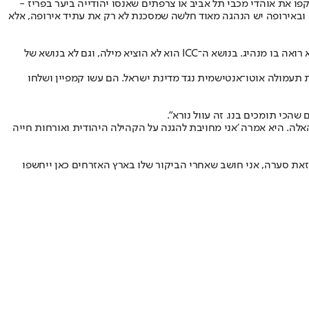
דים שתקפו את אוהדי מכבי תל אביב או צרפתים שאנסו יהודייה ביער בפריז -
באירופה יש הנהגה מאוד חלשה שמסכנת לא רק את עתיד אירופה, אלא
שיקלי מבקר בחריפות את הנהגת אירופה הנוכחית: "כשאני מסתכל על עמנואל מקרון מראייה ישראלית הוא אכזבה עצומה. הוא איש חלש מאוד ואני לא רואה בו מנהיג. בנושא ה־ICC הוא לא הוציא מילה, וגם לא בנושא של
 תעמולה אוטו־אנטישמית נגד מדינת ישראל. הם עשו קמפיין ושלחו
הכי תומכים בנו. זה עוול נורא".
ה. היא אמרה 'אני מחויבת להגנה על הקהילה היהודית ואורחות חייה
זאת סערה, אני חושב שאחרי הביקור שלו בארץ האזרחים כאן ייחשפו