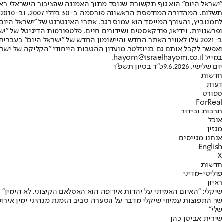
"ישראל היום" הוא גוף תקשורת שנוסד מתוך האמונה שהציבור הישראלי ראוי 
ת
ופרשנויות, וידיאו, פודקאסטים ושידורים חיים. פלטפורמות הדיגיטל של "ישרא
ב-2021 עלו לאוויר האתר החדש והיישומון החדש של "ישראל היום" בע
ואפשר לקבל אותם גם בניוזלטר. מועדון ההטבות הייחודי "הקליקה של ישרא
במייל hayom@israelhayom.co.il.
יום שלישי, 9.6.2026
כ"ד בסיון תשפ"ו
חדשות
דעות
ספורט
ForReal
תרבות ובידור
אוכל
מגזין
אנחנו מגייסים
English
X
חדשות
פוליטי-מדיני
ראיון
שיקלי: "האיום האמיתי על יהדות אירופה הוא האסלאם הקיצוני, לא הימין"
שלי"
שירית אביטן כהן