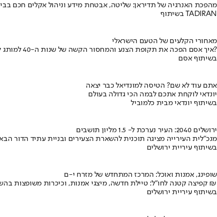
מהפכת האנרגיה של תדיראן: שליטה, אבטחת מידע וניהול אקלים חכם בבי
בשיתוף TADIRAN
מאחורי הקלעים של הטעם הישראלי
איך אסם הפכה את תקופת הצנע והמחסור הקשה של שנות ה-40 למותג לאומי?
בשיתוף אסם
אתם עוד לא שם? הטיסה למונדיאל כבר יצאה
יונדאי לוקחת אתכם לבמה הכי גדולה בעולם
בשיתוף יונדאי מבית כלמוביל
ירושלים 2040: העיר נערכת ל- 1.5 מליון תושבים
מנכ"לית העירייה מציגה תוכנית להשארת הצעירים ובניית עתיד הדור הבא
בשיתוף עיריית ירושלים
שופינג, אמנות ואוכל: המרכז המתחדש של מזרח י-ם
קפיצה קטנה לחו"ל: טיילת חדשה, מיצגי אמנות, וכיכרות משופצות בהשקעה של 100 מיליון ₪
בשיתוף עיריית ירושלים