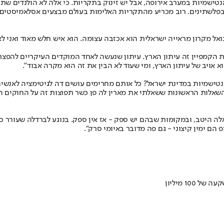
 באימוץ עמדות אנטישמיות במערב אירופה, אבל יש זינוק בתקריות. כי אלה לא הולנ
לשתינים. רוב מכריע מהתקריות האלימות בעולם מבצעים אסלאמיסטים ו
ת הקמפיין זה עיתון הארץ. עיתון שנעשה לאחד המוקדים העיקריים להפצת
א אויב של עיתון הארץ, ומי שעוד לא הבין את זה הוא מקרה אבוד".
טישמיות במדינת ישראל? כל אותם מחרימים עושים דה לגיטימציה לאנשים ש
אלות הראשונות ששאלתי את מארין לה פן כשר תפוצות זה על החוקים האל
לה היטב, ובמקומות שבהם יש ספק - אז אין ספק. בנוגע לברדלה שעורר כ
הם ימין קיצוני - גם פה מדובר באיומי סרק".