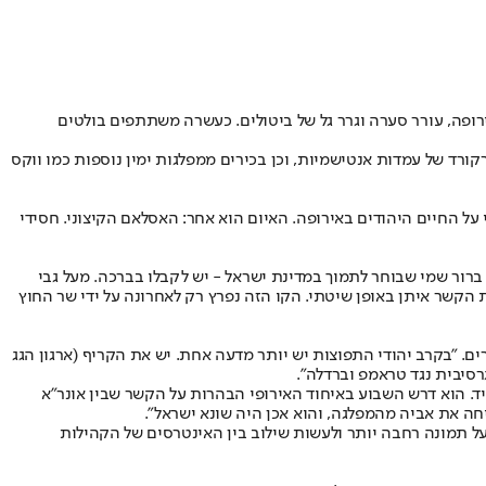
רופה, עורר סערה וגרר גל של ביטולים. כעשרה משתתפים בולטים
קורד של עמדות אנטישמיות, וכן בכירים ממפלגות ימין נוספות כמו ווקס
על החיים היהודים באירופה. האיום הוא אחר: האסלאם הקיצוני. חסידי
תר שאת אחרי 7 באוקטובר. איך מיישבים בין השניים? לשיקלי ברור שמי שבוחר לתמוך במדינת ישראל - יש לקבלו בברכה. מעל גבי
קשר איתן באופן שיטתי. הקו הזה נפרץ רק לאחרונה על ידי שר החוץ
ים. "בקרב יהודי התפוצות יש יותר מדעה אחת. יש את הקריף (ארגון הגג
רסיבית נגד טראמפ וברדלה".
יד. הוא דרש השבוע באיחוד האירופי הבהרות על הקשר שבין אונר"א
ל תמונה רחבה יותר ולעשות שילוב בין האינטרסים של הקהילות