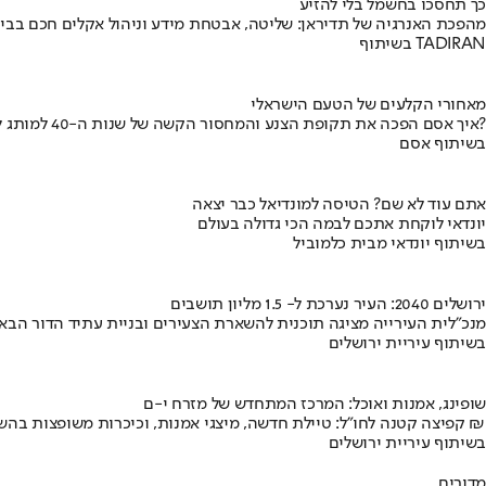
כך תחסכו בחשמל בלי להזיע
מהפכת האנרגיה של תדיראן: שליטה, אבטחת מידע וניהול אקלים חכם בבי
בשיתוף TADIRAN
מאחורי הקלעים של הטעם הישראלי
איך אסם הפכה את תקופת הצנע והמחסור הקשה של שנות ה-40 למותג לאומי?
בשיתוף אסם
אתם עוד לא שם? הטיסה למונדיאל כבר יצאה
יונדאי לוקחת אתכם לבמה הכי גדולה בעולם
בשיתוף יונדאי מבית כלמוביל
ירושלים 2040: העיר נערכת ל- 1.5 מליון תושבים
מנכ"לית העירייה מציגה תוכנית להשארת הצעירים ובניית עתיד הדור הבא
בשיתוף עיריית ירושלים
שופינג, אמנות ואוכל: המרכז המתחדש של מזרח י-ם
קפיצה קטנה לחו"ל: טיילת חדשה, מיצגי אמנות, וכיכרות משופצות בהשקעה של 100 מיליון ₪
בשיתוף עיריית ירושלים
מדורים