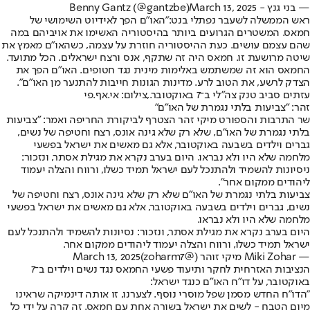
— בני גנץ - Benny Gantz (@gantzbe)
March 13, 2025
ראש הממשלה לשעבר נפתלי בנט:
"האו"ם הפך לאידיוט השימושי של
חמאס. ‏המשטרים הגרועים ביותר בהיסטוריה האשימו את אויביהם במה
שהם עצמם עושים. ‏כעת ההיסטוריה חוזרת על עצמה, כשהאו"ם מאמץ את
שיטה מרושעת זו. ‏חמאס היה זה שתקף, אנס ורצח ישראלים. ‏הכל מתועד.
החמאס הוא זה שמשתמש באלימות מינית נגד חטופים. האו"ם הפך את
הצדק לרשע, את הטוב לרע. מדינות הגונות חייבות להתנער מן האו"ם".
עזתים סביב טנק צה"לי ב־7 באוקטובר.,צילום: אי.אף.פי
זהר: "צביעות בלתי נגמרת של האו"ם"
שר התרבות והספורט מיקי זהר הצטרף לביקורת החריפה ואמר: "צביעות
בלתי נגמרת של האו"ם, שלא רק שלא גינה אונס, רצח וחטיפה של נשים,
גברים וילדים בשבעה באוקטובר, אלא גם מאשים את ישראל בפשעי
מלחמה שלא היו ולא נבראו. היום בערב נקרא את מגילת אסתר, ונזכור:
ניסיונות להשמיד ולהתנכל לעם ישראל תמיד כשלו, ורווח והצלה יעמוד
ליהודים ממקום אחר".
צביעות בלתי נגמרת של האו״ם שלא רק שלא גינה אונס, רצח וחטיפה של
נשים, גברים וילדים בשבעה באוקטובר, אלא גם מאשים את ישראל בפשעי
מלחמה שלא היו ולא נבראו.
היום בערב נקרא את מגילת אסתר, ונזכור: נסיונות להשמיד ולהתנכל לעם
ישראל תמיד כשלו, ורווח והצלה יעמוד ליהודים ממקום אחר.
— Miki Zohar מיקי זוהר (@zoharm7)
March 13, 2025
הנציבות האזרחית לחקר ותיעוד פשעי החמאס נגד נשים וילדים ב־7
באוקטובר, על דו"ח האו"ם כנגד ישראל:
"הדו״ח החדש מסמן שפל מוסרי נוסף. לצערנו, זו אותה דינמיקה שראינו
מיום הטבח - לשים את ישראל בשורה אחת עם חמאס. זה קרה על ידי כל