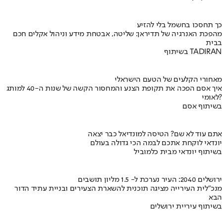
כך תחסכו בחשמל בלי להזיע
מהפכת האנרגיה של תדיראן: שליטה, אבטחת מידע וניהול אקלים חכם
בבית
בשיתוף TADIRAN
מאחורי הקלעים של הטעם הישראלי
איך אסם הפכה את תקופת הצנע והמחסור הקשה של שנות ה-40 למותג
לאומי?
בשיתוף אסם
אתם עוד לא שם? הטיסה למונדיאל כבר יצאה
יונדאי לוקחת אתכם לבמה הכי גדולה בעולם
בשיתוף יונדאי מבית כלמוביל
ירושלים 2040: העיר נערכת ל- 1.5 מליון תושבים
מנכ"לית העירייה מציגה תוכנית להשארת הצעירים ובניית עתיד הדור
הבא
בשיתוף עיריית ירושלים