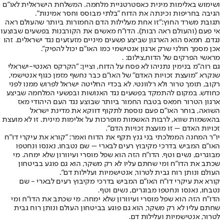
ושימוש באלימות מינית כאסטרטגיית מלחמה. המשלחת הישראלית לאו"ם
הגיבה בחריפות וכינתה את הדוח "בלתי מבוסס וחסר אמינות".
תגובת משרד החוץ:
"זו אחת מעלילות הדם החמורות ביותר שהעולם ראה
אי פעם (והעולם ראה רבות). הדו"ח מאשים את הקורבנות בפשעים שבוצעו
נגדם. חמאס הוא הארגון שביצע פשעים מיניים מזעזעים נגד ישראלים. זהו
אכן מסמך חולני שרק ארגון אנטישמי כמו האו"ם יכול להפיק".
מראשי הפרקים של הדוח,צילום: .
גם רוה"מ בנימין נתניהו לא פסח על הדוח, וציין: "הקרקס האנטי-ישראלי
שנקרא "מועצת זכויות האדם" של האו"ם כבר נחשף מזמן כגוף אנטישמי,
רקוב, תומך טרור ולא רלוונטי. לא בכדי החליטה ישראל לפרוש ממנו לפני
כחודש. במקום להתמקד בפשעים נגד האנושות ובפשעי המלחמה שביצע
ארגון הטרור חמאס בטבח החמור ביותר שבוצע נגד העם היהודי מאז
השואה, בוחר האו"ם פעם נוספת לתקוף דווקא את מדינת ישראל
בהאשמות שווא, לרבות האשמות מופרכות על אלימות מינית. זו לא מועצת
זכויות האדם – זו מועצת זכויות הדם".
יו״ר המחנה הממלכתי בני גנץ תקף את הדוח ואמר: "קורא את עיקרי דו"ח
האו"ם המביש בדרכי מקיבוץ רעים לבארי – שם נטבחו, נאנסו ונחטפו
מבוגרים, נשים וטף. הדו"ח הזה הוא שפל מוסרי ועיוורון שלא ימחה. מי
שכתב את הדו"ח ומי שחתם עליו לא רק משקר, הוא גם פוגע בביטחון
העולם ונותן רוח גבית לטרור, אנטישמיות ועלילות דם".
קורא את עיקרי דו"ח האו"ם המביש בדרכי מקיבוץ רעים לבארי - שם
נטבחו, נאנסו ונחטפו מבוגרים, נשים וטף.
הדו"ח הזה הוא שפל מוסרי ועיוורון שלא ימחה. מי שכתב את הדו"ח ומי
שחתם עליו לא רק משקר, הוא גם פוגע בביטחון העולם ונותן רוח גבית
לטרור, אנטישמיות ועלילות דם.