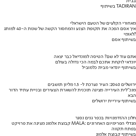
בבית
בשיתוף TADIRAN
מאחורי הקלעים של הטעם הישראלי
איך אסם הפכה את תקופת הצנע והמחסור הקשה של שנות ה-40 למותג
לאומי?
בשיתוף אסם
אתם עוד לא שם? הטיסה למונדיאל כבר יצאה
יונדאי לוקחת אתכם לבמה הכי גדולה בעולם
בשיתוף יונדאי מבית כלמוביל
ירושלים 2040: העיר נערכת ל- 1.5 מליון תושבים
מנכ"לית העירייה מציגה תוכנית להשארת הצעירים ובניית עתיד הדור
הבא
בשיתוף עיריית ירושלים
חלון ההזדמנויות בכפר גנים נסגר
קבוצת אלמוג מציגה את פרויקט MALA: מגדלי הפרימיום האחרונים
בפתח תקווה
בשיתוף קבוצת אלמוג