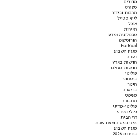
מדורים
ספורט
תרבות ובידור
לייף סטייל
אוכל
תיירות
טכנולוגיה ומדע
הורוסקופ
ForReal
מגזין השבוע
דעות
חדשות בארץ
חדשות בעולם
פוליטי
ביטחוני
חינוך
בריאות
משפט
תחבורה
פוליטי-מדיני
כללי ומידע
דף הבית
זמני כניסת וצאת שבת
מגזין השבוע
בחירות 2026