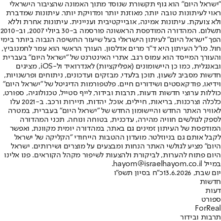
"ישראל היום" הוא גוף תקשורת שנוסד מתוך האמונה שהציבור הישראלי
ראוי לעיתונות טובה יותר, מאוזנת יותר ומדויקת יותר. עיתונות שמדברת
ולא צועקת. עיתונות אמינה, אובייקטיבית ועניינית. עיתונות אחרת וללא
תשלום. המהדורה המודפסת הראשונה פורסמה ב-30 ביולי 2007, וב-2010
הפך "ישראל היום" לעיתון הישראלי בעל שיעור החשיפה הגבוה ביותר בימי
חול. מו"ל העיתון היא ד"ר מרים אדלסון. העורך הראשי הוא עמר לחמנוביץ,
והעורך המייסד הוא עמוס רגב. אתרי האינטרנט של "ישראל היום" בעברית
ובאנגלית, כמו כן היישומונים (אפליקציות) לאנדרואיד ול-iOS, מציגים
חדשות מסביב לשעון, תוכן בלעדי, מבזקים ועדכונים, ניתוחים ופרשנויות,
וידיאו, פודקאסטים ושידורים חיים. פלטפורמות הדיגיטל של "ישראל היום"
כוללות ערוצי חדשות ודעות, תרבות ובידור, לייף סטייל, טכנולוגיה, ספורט,
כלכלה וצרכנות, בריאות, חיילים, אוכל, יהדות, תיירות ורכב. ב-2021 עלו
לאוויר האתר החדש והיישומון החדש של "ישראל היום" בעברית, במטרה
לספק לגולשים חוויה מהירה, עדכנית, בטוחה ונוחה. תכני המהדורה
המודפסת של העיתון זמינים גם באתר, במהדורה יומית מקוונת, ואפשר
לקבל אותם גם בניוזלטר. מועדון ההטבות הייחודי "הקליקה של ישראל
היום" מציע לגולשי האתר הנחות ומבצעים על מוצרים ושירותים. ישראל
היום פתוח להערות, לביקורת ולהצעות לשיפור מקהל הקוראים. פנו אלינו
במייל hayom@israelhayom.co.il.
יום שבת, 13.6.2026
כ"ח בסיון תשפ"ו
חדשות
דעות
ספורט
ForReal
תרבות ובידור