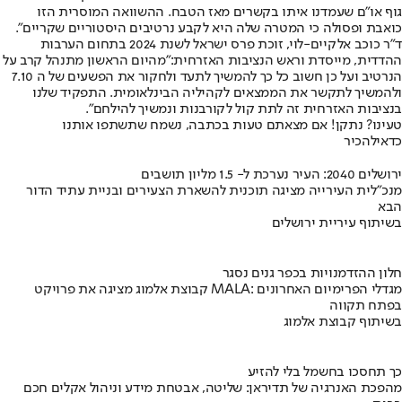
גוף או״ם שעמדנו איתו בקשרים מאז הטבח. ההשוואה המוסרית הזו
כואבת ופסולה כי המטרה שלה היא לקבע נרטיבים היסטוריים שקריים".
ד"ר כוכב אלקיים-לוי, זוכת פרס ישראל לשנת 2024 בתחום הערבות
ההדדית, מייסדת וראש הנציבות האזרחית:
״מהיום הראשון מתנהל קרב על
הנרטיב ועל כן חשוב כל כך להמשיך לתעד ולחקור את הפשעים של ה 7.10
ולהמשיך לתקשר את הממצאים לקהיליה הבינלאומית. התפקיד שלנו
בנציבות האזרחית זה לתת קול לקורבנות ונמשיך להילחם״.
טעינו? נתקן! אם מצאתם טעות בכתבה, נשמח שתשתפו אותנו
כדאי
להכיר
ירושלים 2040: העיר נערכת ל- 1.5 מליון תושבים
מנכ"לית העירייה מציגה תוכנית להשארת הצעירים ובניית עתיד הדור
הבא
בשיתוף עיריית ירושלים
חלון ההזדמנויות בכפר גנים נסגר
קבוצת אלמוג מציגה את פרויקט MALA: מגדלי הפרימיום האחרונים
בפתח תקווה
בשיתוף קבוצת אלמוג
כך תחסכו בחשמל בלי להזיע
מהפכת האנרגיה של תדיראן: שליטה, אבטחת מידע וניהול אקלים חכם