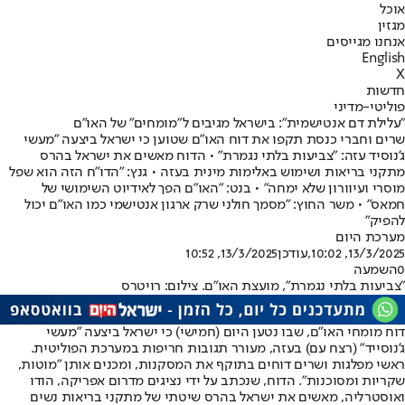
אוכל
מגזין
אנחנו מגייסים
English
X
חדשות
פוליטי-מדיני
"עלילת דם אנטישמית": בישראל מגיבים ל"מומחים" של האו"ם
שרים וחברי כנסת תקפו את דוח האו"ם שטוען כי ישראל ביצעה "מעשי
ג'נוסיד עזה: "צביעות בלתי נגמרת" • הדוח מאשים את ישראל בהרס
מתקני בריאות ושימוש באלימות מינית בעזה • גנץ: "הדו"ח הזה הוא שפל
מוסרי ועיוורון שלא ימחה" • בנט: "האו"ם הפך לאידיוט השימושי של
חמאס" • משר החוץ: "מסמך חולני שרק ארגון אנטישמי כמו האו"ם יכול
להפיק"
מערכת היום
13/3/2025, 10:02
,עודכן
13/3/2025, 10:52
0
השמעה
"צביעות בלתי נגמרת", מועצת האו"ם. צילום: רויטרס
דוח מומחי האו"ם, שבו נטען היום (חמישי) כי ישראל ביצעה "מעשי
ג'נוסייד" (רצח עם) בעזה, מעורר תגובות חריפות במערכת הפוליטית.
ראשי מפלגות ושרים דוחים בתוקף את המסקנות, ומכנים אותן "מוטות,
שקריות ומסוכנות". הדוח, שנכתב על ידי נציגים מדרום אפריקה, הודו
ואוסטרליה, מאשים את ישראל בהרס שיטתי של מתקני בריאות נשים