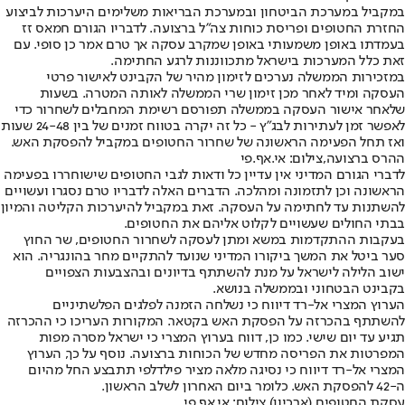
במקביל במערכת הביטחון ובמערכת הבריאות משלימים היערכות לביצוע
החזרת החטופים ופריסת כוחות צה"ל ברצועה. לדבריו הגורם חמאס זז
בעמדתו באופן משמעותי באופן שמקרב עסקה אך טרם אמר כן סופי. עם
זאת כלל המערכות בישראל מתכווננות לרגע החתימה.
במזכירות הממשלה נערכים לזימון מהיר של הקבינט לאישור פרטי
העסקה ומיד לאחר מכן זימון שרי הממשלה לאותה המטרה. בשעות
שלאחר אישור העסקה בממשלה תפורסם רשימת המחבלים לשחרור כדי
לאפשר זמן לעתירות לבג"ץ - כל זה יקרה בטווח זמנים של בין 24-48 שעות
ואז תחל הפעימה הראשונה של שחרור החטופים במקביל להפסקת האש.
ההרס ברצועה,צילום: אי.אף.פי
לדברי הגורם המדיני אין עדיין כל ודאות לגבי החטופים שישוחררו בפעימה
הראשונה וכן לתזמונה ומהלכה. הדברים האלה לדבריו טרם נסגרו ועשויים
להשתנות עד לחתימה על העסקה. זאת במקביל להיערכות הקליטה והמיון
בבתי החולים שעשויים לקלוט אליהם את החטופים.
בעקבות ההתקדמות במשא ומתן לעסקה לשחרור החטופים, שר החוץ
סער ביטל את המשך ביקורו המדיני שנועד להתקיים מחר בהונגריה. הוא
ישוב הלילה לישראל על מנת להשתתף בדיונים ובהצבעות הצפויים
בקבינט הבטחוני ובממשלה בנושא.
הערוץ המצרי אל-רד דיווח כי נשלחה הזמנה לפלגים הפלשתיניים
להשתתף בהכרזה על הפסקת האש בקטאר. המקורות העריכו כי ההכרזה
תגיע עד יום שישי. כמו כן, דווח בערוץ המצרי כי ישראל מסרה מפות
המפרטות את הפריסה מחדש של הכוחות ברצועה. נוסף על כך, הערוץ
המצרי אל-רד דיווח כי נסיגה מלאה מציר פילדלפי תתבצע החל מהיום
ה-42 להפסקת האש. כלומר ביום האחרון לשלב הראשון.
עסקת החטופים (ארכיון),צילום: אי.אף.פי