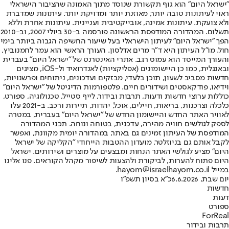
"ישראל היום" הוא גוף תקשורת שנוסד מתוך האמונה שהציבור הישראלי
ראוי לעיתונות טובה יותר, מאוזנת יותר ומדויקת יותר. עיתונות שמדברת
ולא צועקת. עיתונות אמינה, אובייקטיבית ועניינית. עיתונות אחרת וללא
תשלום. המהדורה המודפסת הראשונה פורסמה ב-30 ביולי 2007, וב-2010
הפך "ישראל היום" לעיתון הישראלי בעל שיעור החשיפה הגבוה ביותר בימי
חול. מו"ל העיתון היא ד"ר מרים אדלסון. העורך הראשי הוא עמר לחמנוביץ,
והעורך המייסד הוא עמוס רגב. אתרי האינטרנט של "ישראל היום" בעברית
ובאנגלית, כמו כן היישומונים (אפליקציות) לאנדרואיד ול-iOS, מציגים
חדשות מסביב לשעון, תוכן בלעדי, מבזקים ועדכונים, ניתוחים ופרשנויות,
וידיאו, פודקאסטים ושידורים חיים. פלטפורמות הדיגיטל של "ישראל היום"
כוללות ערוצי חדשות ודעות, תרבות ובידור, לייף סטייל, טכנולוגיה, ספורט,
כלכלה וצרכנות, בריאות, חיילים, אוכל, יהדות, תיירות ורכב. ב-2021 עלו
לאוויר האתר החדש והיישומון החדש של "ישראל היום" בעברית, במטרה
לספק לגולשים חוויה מהירה, עדכנית, בטוחה ונוחה. תכני המהדורה
המודפסת של העיתון זמינים גם באתר, במהדורה יומית מקוונת, ואפשר
לקבל אותם גם בניוזלטר. מועדון ההטבות הייחודי "הקליקה של ישראל
היום" מציע לגולשי האתר הנחות ומבצעים על מוצרים ושירותים. ישראל
היום פתוח להערות, לביקורת ולהצעות לשיפור מקהל הקוראים. פנו אלינו
במייל hayom@israelhayom.co.il.
יום שבת, 6.6.2026
כ"א בסיון תשפ"ו
חדשות
דעות
ספורט
ForReal
תרבות ובידור