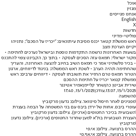
אוכל
מגזין
אנחנו מגייסים
English
X
חדשות
פוליטי-מדיני
ראש ממשלת קטאר יכנס מסיבת עיתונאים: "יכריז על הסכם"; נתניהו
יקיים הערכת מצב
בשעות האחרונות נרשמה התקדמות נוספת ובישראל נערכים לחתימה •
מקור ישראלי: חמאס עזה הסכים לעסקה • בתוך כך, הקבינט צפוי להתכנס
• בכיר פלשתיני אמר כי חמאס השיב בחיוב להצעה האחרונה, והעריך
שהחתימה תהיה הערב • לשכת ראש הממשלה: בניגוד לדיווחים, ארגון
הטרור חמאס טרם החזיר את תשובתו לעסקה • דיווחים ערבים: ראש
ממשלת קטאר יכריז על חתימת ההסכם
שירית אביטן כהן
שחר קליימן
אמיר אטינגר
15/1/2025, 13:07
,עודכן
15/1/2025, 17:40
0
השמעה
מפגינים לאחר חיסול סינוואר. צילום: גדעון מרקוביץ'
עופרי ביבס, אחות של ירדן ביבס עם בני המשפחה על הבמה בעצרת
השבועית בכיכר החטופים (ארכיון). צילום: גדעון מרקוביץ'
העצרת השבועית בת"א למען שחרור החטופים (ארכיון). צילום: גדעון
מרקוביץ'
ההרס ברצועה. צילום: אי.פי
ההרס ברצועה. צילום: אי.אף.פי