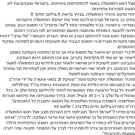
אצל ראש הממשלה באשר להתקדמות בשיחות. בישראל טוענים עוד לא
הגענו לסגירות אחרונות.
יוסי פוקס, מזכיר הממשלה, בציוץ ברשת X,צילום: מתוך X
בתוך כך, בישראל נערכים לכנס מחר את ישיבת הממשלה והקבינט
המדיני-ביטחוני. בכיר פלשתיני מסר ל"אל-מיאדין" כי חמאס הגיב באופן
חיובי להצעה הסופית שהוגשה מטעם המתווכים. לפי הבכיר הסכם
הפסקת האש צפוי להיחתם הערב או מחר. הערוץ הקטארי "אל-ערבי" דיווח
מפי מקורות מצריים כי חמאס העביר את תשובתו והסכים למתווה עסקת
החטופים.
לדברי הגורם יש אישור של חמאס עזה אך טרם נחתמה העסקה באופן
רשמי, אך יש צפי להתקדמות בקרוב. אם אכן תחתם היום העסקה,
הקבינט יזומן לישיבת דיון ואישור ולאחר מכן תידרש גם הממשלה לאשר
את ההסכם. רק לאחר שני האישורים האלה ומתן זמן לעתירות נגד שחרור
המחבלים הצפוי העסקה תצא לפועל.
מזכיר הממשלה יוסי פוקס מסר: "‏עסקת 27 במאי אושרה על ידי ארה"ב
ב-16 באוגוסט והיא כוללת את מפת הישארות כוחות צה"ל בפילדלפי,
לאורך כל גבול הרצועה ואת האפשרות לחזור ולהילחם בסוף שלב א', ככל
שהמו"מ על שלב ב' ו-ג' לא יבשיל. זאת, בדרך שמבטיחה את מימוש מטרות
המלחמה: השמדה צבאית ושלטונית של חמאס והשבת כל החטופים".
רה"מ נתניהו,צילום: חיים גולדברג / פלאש 90
גורם מדיני ל"ישראל היום" רגע לפני דיון הערכת מצב אצל ראש הממשלה
הודף את הטענות על כך שחמאס אישר את פרטי העסקה. לדבריו: "אנחנו
קרובים אבל לא בסגירה של הפרטים האחרונים. השגנו התקדמות גדולה
בימים האחרונים אך צריך להמתין כדי לברך על המוגמר, מקווה שזה יקרה
בשעות הקרובות".