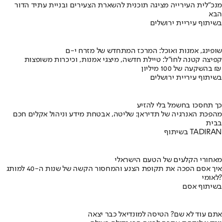
מנכ"לית העירייה מציגה תוכנית להשארת הצעירים ובניית עתיד הדור
הבא
בשיתוף עיריית ירושלים
שופינג, אמנות ואוכל: המרכז המתחדש של מזרח י-ם
קפיצה קטנה לחו"ל: טיילת חדשה, מיצגי אמנות, וכיכרות משופצות
בהשקעה של 100 מיליון ₪
בשיתוף עיריית ירושלים
כך תחסכו בחשמל בלי להזיע
מהפכת האנרגיה של תדיראן: שליטה, אבטחת מידע וניהול אקלים חכם
בבית
בשיתוף TADIRAN
מאחורי הקלעים של הטעם הישראלי
איך אסם הפכה את תקופת הצנע והמחסור הקשה של שנות ה-40 למותג
לאומי?
בשיתוף אסם
אתם עוד לא שם? הטיסה למונדיאל כבר יצאה