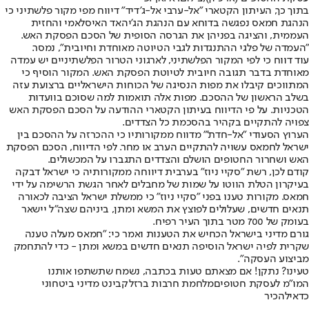
בתוך כך, העיתון הקטארי "אל-ערבי אל-ג'דיד" דיווח מפי מקור פלשתיני כי
הנהגת חמאס נפגשה בדוחא עם הנהגת הג'יהאד האיסלאמי והחזית
העממית, והציגה בפניהן את הגרסה הסופית של הסכם הפסקת האש.
"העמדה של פלגי ההתנגדות לגבי הטיוטה מאוחדת וחיובית", נמסר.
עוד דווח כי לפי המקור הפלשתיני, לארגוני הטרור הפלשתיניים יש עמדה
מאוחדת בדבר תגובה חיובית לטיוטת הפסקת האש. המקור הוסיף כי
המתווכים קיבלו את מפות הנסיגה של הכוחות הישראליים ברצועת עזה
בשלב הראשון של ההסכם. מפות אלה תואמות למה שסוכם בוועדות
הטכניות. על פי הדיווח בעיתון הקטארי ההודעה על הסכם הפסקת האש
צפויה להתקיים בקהיר בהסכמת כל הצדדים.
הערוץ הסעודי "אל-חדת'" מדווח ממקורותיו כי ההכרזה על ההסכם בין
ישראל לחמאס עשויה להתקיים הערב או מחר. לפי הדיווח, הסכם הפסקת
האש ושחרור החטופים הושלם והצדדים התגברו על המכשולים.
קודם לכן, רשת "סקיי ניוז" בערבית דיווחה ממקורותיה כי ישראל דבקה
בעיקרון הטלת הווטו על שמות של מחבלים לאחר הגשת הרשימה על ידי
חמאס. מקורות טענו בפני "סקיי ניוז" כי ממשלת ישראל הציבה לכאורה
תנאים חדשים, שעלולים לפוצץ את המשא ומתן, ביניהם שצה"ל יישאר
בעומק של 700 מטר בתוך העיר רפיח.
גורם מדיני בישראל הכחיש את הטענות ואמר כי: "חמאס מעלה טענה
שקרית לפיה ישראל הוסיפה תנאים חדשים במשא ומתן - כדי להתחמק
מביצוע העסקה".
טעינו? נתקן! אם מצאתם טעות בכתבה, נשמח שתשתפו אותנו
המו"מ לעסקת חטופים
מלחמת חרבות ברזל
קבינט מדיני ביטחוני
כדאי
להכיר