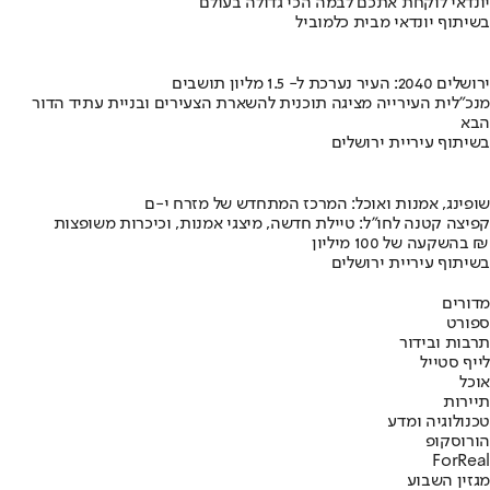
יונדאי לוקחת אתכם לבמה הכי גדולה בעולם
בשיתוף יונדאי מבית כלמוביל
ירושלים 2040: העיר נערכת ל- 1.5 מליון תושבים
מנכ"לית העירייה מציגה תוכנית להשארת הצעירים ובניית עתיד הדור
הבא
בשיתוף עיריית ירושלים
שופינג, אמנות ואוכל: המרכז המתחדש של מזרח י-ם
קפיצה קטנה לחו"ל: טיילת חדשה, מיצגי אמנות, וכיכרות משופצות
בהשקעה של 100 מיליון ₪
בשיתוף עיריית ירושלים
מדורים
ספורט
תרבות ובידור
לייף סטייל
אוכל
תיירות
טכנולוגיה ומדע
הורוסקופ
ForReal
מגזין השבוע