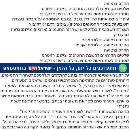
ההרס ברצועה
שלטים הקוראים להשבת החטופים. צילום: רויטרס
מפגינים לאחר חיסול סינוואר. צילום: גדעון מרקוביץ'
עופרי ביבס, אחות של ירדן ביבס עם בני המשפחה על הבמה בעצרת
השבועית בכיכר החטופים (ארכיון). צילום: גדעון מרקוביץ'
העצרת השבועית בת"א למען שחרור החטופים (ארכיון). צילום: גדעון
מרקוביץ'
ההרס ברצועה. צילום: אי.פי
ההרס ברצועה. צילום: אי.אף.פי
ההרס ברצועה
שלטים הקוראים להשבת החטופים. צילום: רויטרס
מפגינים לאחר חיסול סינוואר. צילום: גדעון מרקוביץ'
על רקע האופטימיות הזהירה בנוגע להתקרבות ל
הסכם לשחרור החטופים
,
דיווחים סותרים על החתימה הצפויה:
שני גורמים ישראלים המעורים
בפרטים אמרו היום (רביעי) ל"ישראל היום" כי תשובת חמאס עזה לעסקה
"חיובית". לשכת ראש הממשלה, עם זאת, ציננה את ההתלהבות מהדיווחים
על ומסרה: "חמאס עוד לא החזיר תשובה". מאוחר יותר, גורם בחמאס אישר
כי ארגון הטרור טרם מסר את תשובתו בכתב, בהמשך להודעת לשכת
נתניהו.
מחאת המשפחות: ״דרשנו לעצור את העסקה ההולכת ונרקמת״
בתוך כך, העיתון הקטארי "אל-ערבי אל-ג'דיד" דיווח על מסיבת עיתונאים
לראש ממשלת קטאר מוחמד עבד א-רחמן אל-ת'אני הערב, כדי להכריז על
הסכם הפסקת אש ושחרור חטופים. במקביל, בשעה הקרובה הערכת מצב