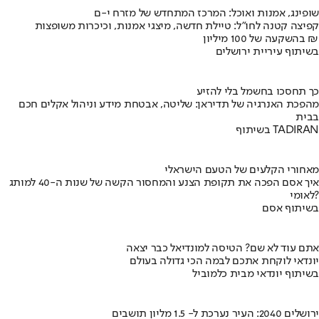
שופינג, אמנות ואוכל: המרכז המתחדש של מזרח י-ם
קפיצה קטנה לחו"ל: טיילת חדשה, מיצגי אמנות, וכיכרות משופצות
בהשקעה של 100 מיליון ₪
בשיתוף עיריית ירושלים
כך תחסכו בחשמל בלי להזיע
מהפכת האנרגיה של תדיראן: שליטה, אבטחת מידע וניהול אקלים חכם
בבית
בשיתוף TADIRAN
מאחורי הקלעים של הטעם הישראלי
איך אסם הפכה את תקופת הצנע והמחסור הקשה של שנות ה-40 למותג
לאומי?
בשיתוף אסם
אתם עוד לא שם? הטיסה למונדיאל כבר יצאה
יונדאי לוקחת אתכם לבמה הכי גדולה בעולם
בשיתוף יונדאי מבית כלמוביל
ירושלים 2040: העיר נערכת ל- 1.5 מליון תושבים