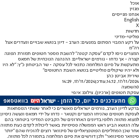
אוכל
מגזין
אנחנו מגייסים
English
X
חדשות
פוליטי-מדיני
על רקע המבוי הסתום במגעים: הערב - דיון בנושא שבויים ונעדרים אצל
רה"מ
המצרים ניסו לקדם "עסקה קטנה" להשבת מספר חטופים תמורת הפוגה
קצרה - אך נדחו • גורמים ישראליים: ההנהגה הנוכחית של חמאס
מתעקשת על סיום המלחמה כתנאי לכל עסקה • שר הביטחון כ"ץ: "לא היו
ולא יהיו שיקולים פוליטיים בנושא השבת החטופים"
שירית אביטן כהן
17/11/2024, 14:12
,עודכן
17/11/2024, 14:29
0
השמעה
עסקת חטופים (ארכיון). צילום: אי.פי
ברקע לדיון הערב, גורמים ישראלים מאשרים כי לאחר ששתי הנוסחאות
לעסקת חטופים שהניחו המצרים וקטאר - נדחו על ידי חמאס ונעשה ניסיון
למצוא מתווה חלופי.
בדיונים האחרונים של הקבינט המדיני ביטחוני בהם
עלה הנושא הביע ראש הממשלה פסימיות באשר ליכולת לקדם כעת מתווה
אחר שכן המחליפים הפוטנציאליים של סינוואר רוצים להוכיח שהם "יותר
סינוואר מסינוואר" ולכן דורשים את סיום המלחמה בתמורה לכל מתווה.