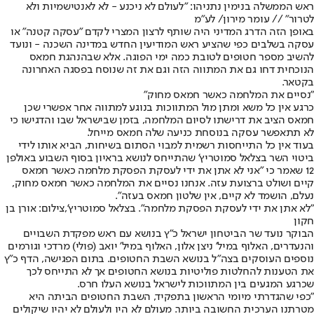
ראש הממשלה בנימין נתניהו: ״לעולם לא ניכנע - לא לאנטישמיות ולא
לטרור״ // עומר מירון/ לע״מ
באופן הזה הדרג המדיני היה שותף לרצון המצרי לקדם "עסקה קטנה" או
עסקה בשלבים כפי שהציע ראש המודיעין החדש במדינה השכנה - ונועד
להשיב מספר חטופים לטובת כמה ימי הפוגה. אלא שבהנהגת חמאס
הנוכחית דחו גם את המתווה הזה וגם את זה שנוסח בפסגה האחרונה
בקטאר.
"נסיים את המלחמה כאשר חמאס מחוק"
כרגע אין כל משא ומתן מול המתווכות בנוגע למתווה אחר אפשרי שכן
חמאס הציב את דרישתו לסיום המלחמה, בזמן שבישראל שבו והדגישו כי
לא תתאפשר עסקה בנוסחת כניעה שלה חמאס מייחל.
בעוד אין כל התייחסות רשמית למבוי הסתום בשיחות, הביא אותו לידי
ביטוי השר בצלאל סמוטריץ' שהתייחס לנושא בראיון בסוף השבוע באולפן
12 שאמר כי "אני לא אתן את ידי לעסקת הפסקת מלחמה כאשר חמאס
קיים ושולט ברצועת עזה. אנחנו נסיים את המלחמה כאשר חמאס מחוק,
נעלם, הושמד לא קיים, אין שלטון חמאס בעזה".
"לא אתן את ידי לעסקת הפסקת מלחמה". בצלאל סמוטריץ',צילום: אורן בן
חקון
הבוקר נועד שר הביטחון ישראל כ"ץ בנושא עם ראש מפקדת השבויים
והנעדרים, האלוף במיל' ניצן אלון, האלוף במיל' יואב (פולי) מרדכי וגורמים
נוספים העוסקים בצה"ל בנושא השבת החטופים. בתום הפגישה, הדף כ"ץ
את הטענות להחלטות פוליטיות בנושא החטופים אך לא התייחס לכך
שכרגע המגעים בין המתווכות לישראל בנושא העלו חרס.
"כפי שהגדרתי מיומי הראשון בתפקיד, השבת החטופים הביתה היא
מטרתנו הערכית החשובה ביותר. מעולם לא היו ולעולם לא יהיו שיקולים