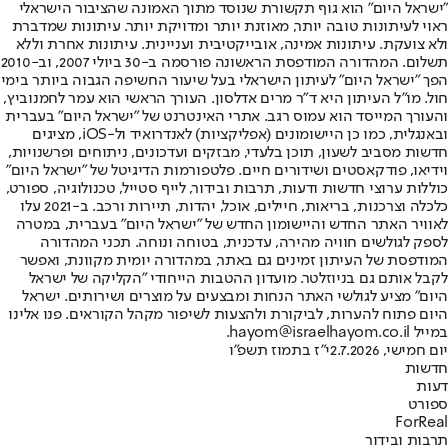
"ישראל היום" הוא גוף תקשורת שנוסד מתוך האמונה שהציבור הישראלי
ראוי לעיתונות טובה יותר, מאוזנת יותר ומדויקת יותר. עיתונות שמדברת
ולא צועקת. עיתונות אמינה, אובייקטיבית ועניינית. עיתונות אחרת וללא
תשלום. המהדורה המודפסת הראשונה פורסמה ב-30 ביולי 2007, וב-2010
הפך "ישראל היום" לעיתון הישראלי בעל שיעור החשיפה הגבוה ביותר בימי
חול. מו"ל העיתון היא ד"ר מרים אדלסון. העורך הראשי הוא עמר לחמנוביץ,
והעורך המייסד הוא עמוס רגב. אתרי האינטרנט של "ישראל היום" בעברית
ובאנגלית, כמו כן היישומונים (אפליקציות) לאנדרואיד ול-iOS, מציגים
חדשות מסביב לשעון, תוכן בלעדי, מבזקים ועדכונים, ניתוחים ופרשנויות,
וידיאו, פודקאסטים ושידורים חיים. פלטפורמות הדיגיטל של "ישראל היום"
כוללות ערוצי חדשות ודעות, תרבות ובידור, לייף סטייל, טכנולוגיה, ספורט,
כלכלה וצרכנות, בריאות, חיילים, אוכל, יהדות, תיירות ורכב. ב-2021 עלו
לאוויר האתר החדש והיישומון החדש של "ישראל היום" בעברית, במטרה
לספק לגולשים חוויה מהירה, עדכנית, בטוחה ונוחה. תכני המהדורה
המודפסת של העיתון זמינים גם באתר, במהדורה יומית מקוונת, ואפשר
לקבל אותם גם בניוזלטר. מועדון ההטבות הייחודי "הקליקה של ישראל
היום" מציע לגולשי האתר הנחות ומבצעים על מוצרים ושירותים. ישראל
היום פתוח להערות, לביקורת ולהצעות לשיפור מקהל הקוראים. פנו אלינו
במייל hayom@israelhayom.co.il.
יום חמישי, 2.7.2026
י"ז בתמוז תשפ"ו
חדשות
דעות
ספורט
ForReal
תרבות ובידור