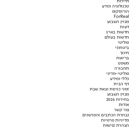
תיירות
טכנולוגיה ומדע
הורוסקופ
ForReal
מגזין השבוע
דעות
חדשות בארץ
חדשות בעולם
פוליטי
ביטחוני
חינוך
בריאות
משפט
תחבורה
פוליטי-מדיני
כללי ומידע
דף הבית
זמני כניסת וצאת שבת
מגזין השבוע
בחירות 2026
אודות
צור קשר
נבחרת הכתבים והפרשנים
מדיניות פרטיות
הצהרת נגישות