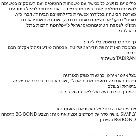
פוליטיים בנושא. כל פגישה עם משפחות החטופים ועם העוסקים במשימה
להשבתם ממלאת אותי בעוד מוטיבציה - ואני מתחייב לפעול ביחד עם
מערכת הביטחון בכל דרך אפשרית כדי להשיבם הביתה", דברי כ"ץ.
טעינו? נתקן! אם מצאתם טעות בכתבה, נשמח שתשתפו אותנו
המו"מ לעסקת חטופים
חמאס
ישראל כ"ץ
מלחמת חרבות ברזל
כדאי
להכיר
כך תחסכו בחשמל בלי להזיע
מהפכת האנרגיה של תדיראן: שליטה, אבטחת מידע וניהול אקלים חכם
בבית
בשיתוף TADIRAN
בצל איומי איראן: כך נערך משק האנרגיה
פסגת האנרגיה במעמד שגריר ארה"ב, שר האנרגיה ובכירי התעשייה
בישראל ובעולם
בשיתוף המכון הישראלי לאנרגיה ולסביבה
צובעים את הבית? אל תעשו את הטעות הזו
מומחה BG BOND עושה סדר על המדפים ומציג את מותג הצבע SIMPLY
בשיתוף BG BOND