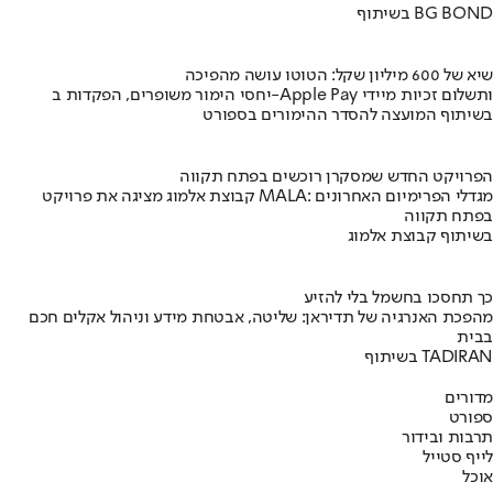
בשיתוף BG BOND
שיא של 600 מיליון שקל: הטוטו עושה מהפיכה
יחסי הימור משופרים, הפקדות ב-Apple Pay ותשלום זכיות מיידי
בשיתוף המועצה להסדר ההימורים בספורט
הפרויקט החדש שמסקרן רוכשים בפתח תקווה
קבוצת אלמוג מציגה את פרויקט MALA: מגדלי הפרימיום האחרונים
בפתח תקווה
בשיתוף קבוצת אלמוג
כך תחסכו בחשמל בלי להזיע
מהפכת האנרגיה של תדיראן: שליטה, אבטחת מידע וניהול אקלים חכם
בבית
בשיתוף TADIRAN
מדורים
ספורט
תרבות ובידור
לייף סטייל
אוכל