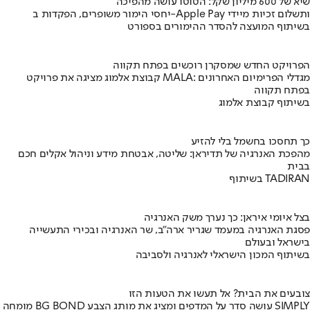
שיא של 600 מיליון שקל: הטוטו עושה מהפיכה
יחסי הימור משופרים, הפקדות ב-Apple Pay ותשלום זכיות מיידי
בשיתוף המועצה להסדר ההימורים בספורט
הפרויקט החדש שמסקרן רוכשים בפתח תקווה
קבוצת אלמוג מציגה את פרויקט MALA: מגדלי הפרימיום האחרונים
בפתח תקווה
בשיתוף קבוצת אלמוג
כך תחסכו בחשמל בלי להזיע
מהפכת האנרגיה של תדיראן: שליטה, אבטחת מידע וניהול אקלים חכם
בבית
בשיתוף TADIRAN
בצל איומי איראן: כך נערך משק האנרגיה
פסגת האנרגיה במעמד שגריר ארה"ב, שר האנרגיה ובכירי התעשייה
בישראל ובעולם
בשיתוף המכון הישראלי לאנרגיה ולסביבה
צובעים את הבית? אל תעשו את הטעות הזו
מומחה BG BOND עושה סדר על המדפים ומציג את מותג הצבע SIMPLY