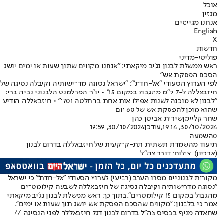
אוכל
מגזין
אנחנו מגייסים
English
X
חדשות
פוליטי-מדיני
ראש ממשלת לבנון נג'יב מיקאתי: "אנחנו מקווים שתוך שעות או ימים יושג
הסכם הפסקת אש"
לפי הערוץ הסעודי "אל-חדת'": "ישראל נסוגה מדרישותיה וקיבלה נסיגה של
חיזבאללה ל-7 ק"מ מהגבול במקום 15" • יו"ר הפרלמנט הלבנוני נביה ברי:
"לבנון לא מוכנה לשנות אפילו אות אחת בהחלטה 1701" • חיזבאללה הודיע
שהוא מוכן להפסקת אש של 60 יום
שחר קליימן
שירית אביטן כהן
30/10/2024, 19:14
,עודכן
30/10/2024, 19:59
0
השמעה
תיעוד מהשמדת תשתית תת-קרקעית של חיזבאללה בדרום לבנון
(ארכיון). צילום: דובר צה"ל
מקורות לבנוניים מסרו הערב (רביעי) לערוץ הסעודי "אל-חדת'" כי ישראל
"נסוגה מדרישותיה וקיבלה נסיגה של חיזבאללה לשבעה קילומטרים
מהגבול במקום 15 קילומטרים".
בתוך כך, ראש ממשלת לבנון נג'יב מיקאתי
אמר כי בלבנון: "מקווים שהסכם הפסקת אש יושג תוך שעות או ימים".
שחאדה מניף בבסיס צה"ל בדרום לבנון דגל חיזבאללה לפני הנסיגה //