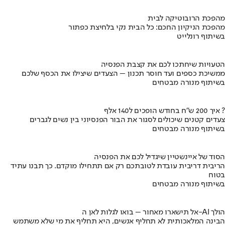
מהפכת הרובוטיקה לבית
מהפכת הניקיון החכם: כל הבית נקי בלחיצת כפתור
בשיתוף רונלייט
הטעויות שיחתכו לכם את קצבת הפנסיה
ממשיכת כספים ועד חוסר תכנון – הצעדים שיצילו את הכסף שלכם
בשיתוף מנורה מבטחים
איך 200 ש"ח בחודש הופכים ל140 אלף ?
צעדים קטנים שיכולים לסגור את הבור הפנסיוני בין נשים לגברים
בשיתוף מנורה מבטחים
הסוד של איינשטיין שיגדיל לכם את הפנסיה
הריבית דריבית עובדת לטובתכם רק אם תתחילו מוקדם. כך תבנו עתיד
בטוח
בשיתוף מנורה מבטחים
אל תישארו מאחור – בואו לגלות לאן ה-AI הולך
הבינה המלאכותית לא תחליף אנשים, היא תחליף את מי שלא משתמש