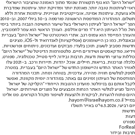
"ישראל היום" הוא גוף תקשורת שנוסד מתוך האמונה שהציבור הישראלי
ראוי לעיתונות טובה יותר, מאוזנת יותר ומדויקת יותר. עיתונות שמדברת
ולא צועקת. עיתונות אמינה, אובייקטיבית ועניינית. עיתונות אחרת וללא
תשלום. המהדורה המודפסת הראשונה פורסמה ב-30 ביולי 2007, וב-2010
הפך "ישראל היום" לעיתון הישראלי בעל שיעור החשיפה הגבוה ביותר בימי
חול. מו"ל העיתון היא ד"ר מרים אדלסון. העורך הראשי הוא עמר לחמנוביץ,
והעורך המייסד הוא עמוס רגב. אתרי האינטרנט של "ישראל היום" בעברית
ובאנגלית, כמו כן היישומונים (אפליקציות) לאנדרואיד ול-iOS, מציגים
חדשות מסביב לשעון, תוכן בלעדי, מבזקים ועדכונים, ניתוחים ופרשנויות,
וידיאו, פודקאסטים ושידורים חיים. פלטפורמות הדיגיטל של "ישראל היום"
כוללות ערוצי חדשות ודעות, תרבות ובידור, לייף סטייל, טכנולוגיה, ספורט,
כלכלה וצרכנות, בריאות, חיילים, אוכל, יהדות, תיירות ורכב. ב-2021 עלו
לאוויר האתר החדש והיישומון החדש של "ישראל היום" בעברית, במטרה
לספק לגולשים חוויה מהירה, עדכנית, בטוחה ונוחה. תכני המהדורה
המודפסת של העיתון זמינים גם באתר, במהדורה יומית מקוונת, ואפשר
לקבל אותם גם בניוזלטר. מועדון ההטבות הייחודי "הקליקה של ישראל
היום" מציע לגולשי האתר הנחות ומבצעים על מוצרים ושירותים. ישראל
היום פתוח להערות, לביקורת ולהצעות לשיפור מקהל הקוראים. פנו אלינו
במייל hayom@israelhayom.co.il.
יום רביעי, 6.5.2026
י"ט באייר תשפ"ו
חדשות
דעות
ספורט
ForReal
תרבות ובידור