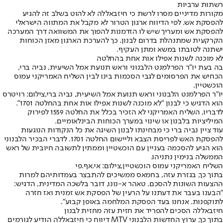
רשתות ערביות
מקורות מדיניים מסרו לרשת כי חיזבאללה לא להוט בשלב זה להגיע
להפסקת אש. לפי הדיווח ארגון הטרור לא מקבל את המתווה הישראלי
להפסקת אש ומעריך שיש לו הזדמנות להפוך את המשוואה דרך המערכה
הקרקעית שמתנהלת בדרום לבנון. כך להערכת הארגון מאזן הכוחות
ישתנה לטובתו במשא ומתן העקיף.
לא מוכנה לשנות אפילו אות אחת בהחלטה
בה בעת יו"ר הפרלמנט הלבנוני וראש תנועת אמל השיעית, נביה ברי,
הכחיש את הפרסומים לגבי הסכמות בינו לבין השליח האמריקני עמוס
הוכשטיין.
יו"ר הפרלמנט הלבנוני וראש תנועת אמל השיעית, נביה ברי,צילום: רויטרס
הוא הדגיש כי לבנון "לא מוכנה לשנות אפילו אות אחת בהחלטה 1701".
לדבריו, השליח האמריקני לא הזכיר בכלל את החלטה 1559 לפירוק
המיליציות בלבנון או שינוי במערך הכוחות הבינלאומיים.
עוד ציין נביה ברי כי מבחינתו לבנון השיגה את כל הנקודות הנוגעות
להפסקת האש לפריסת הצבא וליישום החלטה 1701. לדברי הבכיר הלבנוני
הוא הגיע להסכמה בעניין עם הוכשטיין וממתין לתשובה חיובית של ראש
הממשלה בנימין נתניהו.
השליח האמריקני עמוס הוכשטיין,צילום: אי.אף.פי
בתוך כך, בגזרת עזה, בחמאס ממשיכים להתבצר בעמדותיהם למרות
ההצעות השונות להסכם. טאהר א-נונו, דובר בלשכה המדינית, הדגיש:
"הבענו בעבר את דעתנו על הרעין של הפסקת אש זמנית ואז חזרה
לתוקפנות. אנחנו בעד הפסקת המלחמה באופן קבוע".
חיזבאללה הסכים להפריד את חזית עזה מחזית לבנון
בתוך כך, ערוץ החדשות הלבנוני MTV דיווח כי חיזבאללה הודיע לגורמים