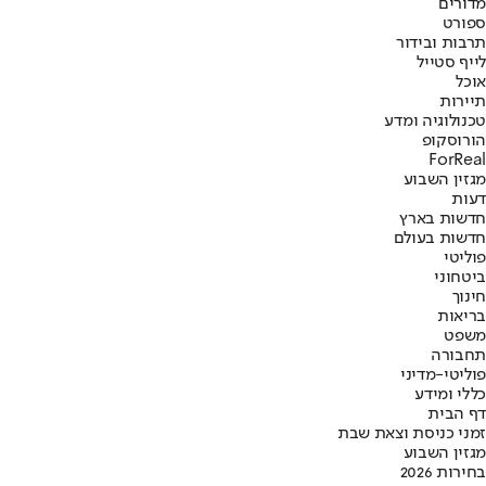
מדורים
ספורט
תרבות ובידור
לייף סטייל
אוכל
תיירות
טכנולוגיה ומדע
הורוסקופ
ForReal
מגזין השבוע
דעות
חדשות בארץ
חדשות בעולם
פוליטי
ביטחוני
חינוך
בריאות
משפט
תחבורה
פוליטי-מדיני
כללי ומידע
דף הבית
זמני כניסת וצאת שבת
מגזין השבוע
בחירות 2026