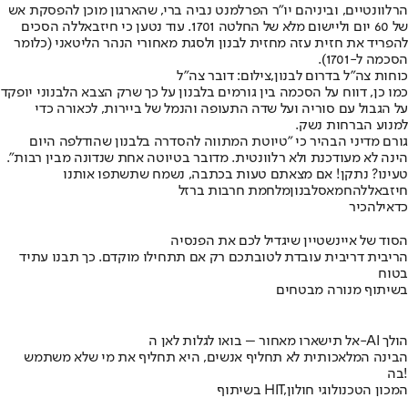
הרלוונטיים, וביניהם יו"ר הפרלמנט נביה ברי, שהארגון מוכן להפסקת אש
של 60 יום וליישום מלא של החלטה 1701. עוד נטען כי חיזבאללה הסכים
להפריד את חזית עזה מחזית לבנון ולסגת מאחורי הנהר הליטאני (כלומר
הסכמה ל-1701).
כוחות צה"ל בדרום לבנון,צילום: דובר צה"ל
כמו כן, דווח על הסכמה בין גורמים בלבנון על כך שרק הצבא הלבנוני יופקד
על הגבול עם סוריה ועל שדה התעופה והנמל של ביירות, לכאורה כדי
למנוע הברחות נשק.
גורם מדיני הבהיר כי "טיוטת המתווה להסדרה בלבנון שהודלפה היום
הינה לא מעודכנת ולא רלוונטית. מדובר בטיוטה אחת שנדונה מבין רבות".
טעינו? נתקן! אם מצאתם טעות בכתבה, נשמח שתשתפו אותנו
חיזבאללה
חמאס
לבנון
מלחמת חרבות ברזל
כדאי
להכיר
הסוד של איינשטיין שיגדיל לכם את הפנסיה
הריבית דריבית עובדת לטובתכם רק אם תתחילו מוקדם. כך תבנו עתיד
בטוח
בשיתוף מנורה מבטחים
אל תישארו מאחור – בואו לגלות לאן ה-AI הולך
הבינה המלאכותית לא תחליף אנשים, היא תחליף את מי שלא משתמש
בה!
בשיתוף HIT,המכון הטכנולוגי חולון