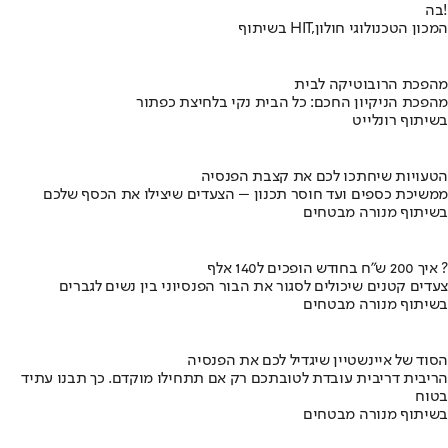
בה!
בשיתוף HIT,המכון הטכנולוגי חולון
מהפכת הרובוטיקה לבית
מהפכת הניקיון החכם: כל הבית נקי בלחיצת כפתור
בשיתוף רונלייט
הטעויות שיחתכו לכם את קצבת הפנסיה
ממשיכת כספים ועד חוסר תכנון – הצעדים שיצילו את הכסף שלכם
בשיתוף מנורה מבטחים
איך 200 ש"ח בחודש הופכים ל140 אלף ?
צעדים קטנים שיכולים לסגור את הבור הפנסיוני בין נשים לגברים
בשיתוף מנורה מבטחים
הסוד של איינשטיין שיגדיל לכם את הפנסיה
הריבית דריבית עובדת לטובתכם רק אם תתחילו מוקדם. כך תבנו עתיד
בטוח
בשיתוף מנורה מבטחים