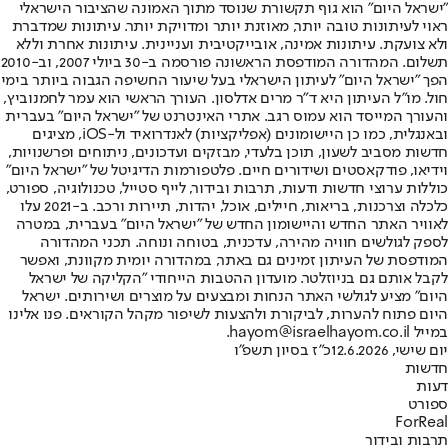
"ישראל היום" הוא גוף תקשורת שנוסד מתוך האמונה שהציבור הישראלי
ראוי לעיתונות טובה יותר, מאוזנת יותר ומדויקת יותר. עיתונות שמדברת
ולא צועקת. עיתונות אמינה, אובייקטיבית ועניינית. עיתונות אחרת וללא
תשלום. המהדורה המודפסת הראשונה פורסמה ב-30 ביולי 2007, וב-2010
הפך "ישראל היום" לעיתון הישראלי בעל שיעור החשיפה הגבוה ביותר בימי
חול. מו"ל העיתון היא ד"ר מרים אדלסון. העורך הראשי הוא עמר לחמנוביץ,
והעורך המייסד הוא עמוס רגב. אתרי האינטרנט של "ישראל היום" בעברית
ובאנגלית, כמו כן היישומונים (אפליקציות) לאנדרואיד ול-iOS, מציגים
חדשות מסביב לשעון, תוכן בלעדי, מבזקים ועדכונים, ניתוחים ופרשנויות,
וידיאו, פודקאסטים ושידורים חיים. פלטפורמות הדיגיטל של "ישראל היום"
כוללות ערוצי חדשות ודעות, תרבות ובידור, לייף סטייל, טכנולוגיה, ספורט,
כלכלה וצרכנות, בריאות, חיילים, אוכל, יהדות, תיירות ורכב. ב-2021 עלו
לאוויר האתר החדש והיישומון החדש של "ישראל היום" בעברית, במטרה
לספק לגולשים חוויה מהירה, עדכנית, בטוחה ונוחה. תכני המהדורה
המודפסת של העיתון זמינים גם באתר, במהדורה יומית מקוונת, ואפשר
לקבל אותם גם בניוזלטר. מועדון ההטבות הייחודי "הקליקה של ישראל
היום" מציע לגולשי האתר הנחות ומבצעים על מוצרים ושירותים. ישראל
היום פתוח להערות, לביקורת ולהצעות לשיפור מקהל הקוראים. פנו אלינו
במייל hayom@israelhayom.co.il.
יום שישי, 12.6.2026
כ"ז בסיון תשפ"ו
חדשות
דעות
ספורט
ForReal
תרבות ובידור