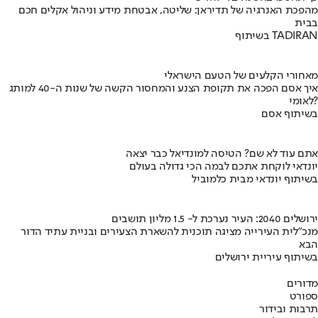
מהפכת האנרגיה של תדיראן: שליטה, אבטחת מידע וניהול אקלים חכם
בבית
בשיתוף TADIRAN
מאחורי הקלעים של הטעם הישראלי
איך אסם הפכה את תקופת הצנע והמחסור הקשה של שנות ה-40 למותג
לאומי?
בשיתוף אסם
אתם עוד לא שם? הטיסה למונדיאל כבר יצאה
יונדאי לוקחת אתכם לבמה הכי גדולה בעולם
בשיתוף יונדאי מבית כלמוביל
ירושלים 2040: העיר נערכת ל- 1.5 מליון תושבים
מנכ"לית העירייה מציגה תוכנית להשארת הצעירים ובניית עתיד הדור
הבא
בשיתוף עיריית ירושלים
מדורים
ספורט
תרבות ובידור