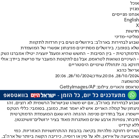
אוכל
מגזין
אנחנו מגייסים
English
X
חדשות
פוליטי-מדיני
שבוע לבחירות בארה"ב: בירושלים נעים בין חרדות לתקוות
שלא בפומבי, בירושלים מסתייגים מניצחון אפשרי של המועמדת
הדמוקרטית • בין הסיבות - החשש שהיא ומעגל יועציה יטילו אמברגו נשק
• העיניים נשואות לטראמפ, אבל גם לתקופת המעבר עד פרישת ביידן: אולי
דווקא בה יתחוללו שינויים היסטוריים
אריאל כהנא
28/10/2024, 20:06
,עודכן
28/10/2024, 20:06
0
השמעה
טראמפ והאריס. צילום: GettyImages/AP
שבוע לבחירות בארה"ב, אם יש משהו שבישראל הרשמית לא רוצים, זהו
ניצחון של קמלה האריס. איש לא יאמר זאת, כמובן, בפומבי: כללי הטקס
יישמרו. אבל בחדרים פנימה ההנחה היא שאם המועמדת הדמוקרטית
תיבחר, צפויות ארבע שנים מאתגרות מאוד בציר ירושלים־וושינגטון.
ללא קרדיט
האריס רחוקה מלהיות בקיאה בהבנת ההתרחשויות האזוריות. כמי
שהצביעה על איראן, ולא על סין או רוסיה, כיריבה הקשה ביותר של ארה"ב,