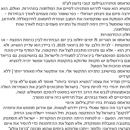
טראמפ ונתניהו,צילום: קובי גדעון לע"מ
כנשיא הוא עשוי לדרוש מנתניהו לסיים את המלחמה במהירות. ואולם, הוא
ירצה סיום עם ניצחון ישראלי - כפי שאמר כמה פעמים לאורך הבחירות -
ולא הפסקת אש שמקפיאה את המצב ועוזרת לחמאס, לחיזבאללה ולאיראן,
כפי שממשל ביידן ניסה לכפות על נתניהו פעמים רבות לאורך שנת
המלחמה.
חלון ההזדמנויות
טראמפ או האריס, 75 ימים יחלפו בין יום הבחירות לבין כניסת המנצח - או
המנצחת - לבית הלבן. עד 20 בינואר 2025, ג'ו ביידן הוא עדיין הנשיא, ולא
רק הוא - אלא גם נתניהו מתכוון לנצל את התקופה. על המדף עדיין מונח
ההסכם הפוטנציאלי בין ארה"ב לסעודיה ולישראל. גם בוושינגטון, גם בריאד
וגם בירושלים יש תקוות שדווקא בתקופת המעבר אפשר יהיה להוציא
אותו מהכוח אל הפועל.
טראמפ במישיגן: נתניהו התקשר אלי, אני אתקשר אליו מאוחר יותר| ללא
קרדיט
ביידן מגדיר את עצמו "הנשיא הציוני ביותר" ואומר לא פעם ש"לא צריך
להיות יהודי כדי להיות ציוני". בישראל מתכוונים לחבק את האמירות האלה
ובאמצעותן לגבש את הרוב הדרוש בסנאט להסכם המשולש. קשה,
הסיכויים לא מאוד גבוהים, אבל תרחיש כזה איננו מופרך.
טראמפ בעצרת בניו יורק,צילום: אי.פי
ויש דבר מה נוסף שאולי ביידן יידרש לעשות. אם איראן תממש את איומיה
"לנקום" בישראל על ההתקפה בשבת, חיל האוויר יישלח שוב הרחק
מזרחה. הפעם - זו לפחות היתה התוכנית המקורית - ישראל לא תסתפק
בתגובה מוגבלת וממוקדת, אלא תנצל את ההזדמנות כדי להסיר את איום
הגרעין האיראני. כלומר, ייתכן שדווקא בימים שהוא מכונה "ברווז צולע"