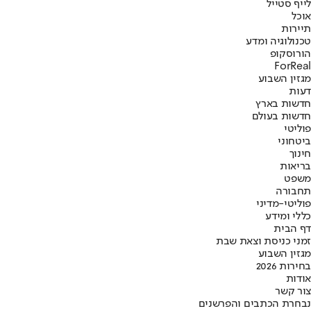
לייף סטייל
אוכל
תיירות
טכנולוגיה ומדע
הורוסקופ
ForReal
מגזין השבוע
דעות
חדשות בארץ
חדשות בעולם
פוליטי
ביטחוני
חינוך
בריאות
משפט
תחבורה
פוליטי-מדיני
כללי ומידע
דף הבית
זמני כניסת וצאת שבת
מגזין השבוע
בחירות 2026
אודות
צור קשר
נבחרת הכתבים והפרשנים