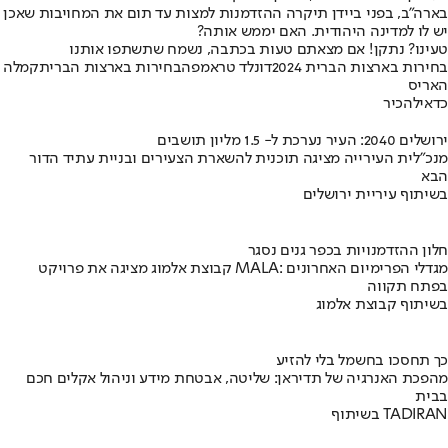
בארה"ב, בפני ביידן תיקרה ההזדמנות למצות עד תום את המחויבות שאכן
יש לו למדינה היהודית. האם יממש אותה?
טעינו? נתקן! אם מצאתם טעות בכתבה, נשמח שתשתפו אותנו
בחירות בארצות הברית 2024
דונלד טראמפ
הבחירות בארצות הברית
קמלה
האריס
כדאי
להכיר
ירושלים 2040: העיר נערכת ל- 1.5 מליון תושבים
מנכ"לית העירייה מציגה תוכנית להשארת הצעירים ובניית עתיד הדור
הבא
בשיתוף עיריית ירושלים
חלון ההזדמנויות בכפר גנים נסגר
קבוצת אלמוג מציגה את פרויקט MALA: מגדלי הפרימיום האחרונים
בפתח תקווה
בשיתוף קבוצת אלמוג
כך תחסכו בחשמל בלי להזיע
מהפכת האנרגיה של תדיראן: שליטה, אבטחת מידע וניהול אקלים חכם
בבית
בשיתוף TADIRAN