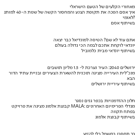
מאחורי הקלעים של הטעם הישראלי
איך אסם הפכה את תקופת הצנע והמחסור הקשה של שנות ה-40 למותג
לאומי?
בשיתוף אסם
אתם עוד לא שם? הטיסה למונדיאל כבר יצאה
יונדאי לוקחת אתכם לבמה הכי גדולה בעולם
בשיתוף יונדאי מבית כלמוביל
ירושלים 2040: העיר נערכת ל- 1.5 מליון תושבים
מנכ"לית העירייה מציגה תוכנית להשארת הצעירים ובניית עתיד הדור
הבא
בשיתוף עיריית ירושלים
חלון ההזדמנויות בכפר גנים נסגר
קבוצת אלמוג מציגה את פרויקט MALA: מגדלי הפרימיום האחרונים
בפתח תקווה
בשיתוף קבוצת אלמוג
כך תחסכו בחשמל בלי להזיע