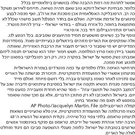
אפשר לתהות מה רמת ההבנה שלה בנושאים בינלאומיים בכלל.
כלומר, מבחינת ישראל דווקא טוב שאם תהיה נשיאה, תייחס לאיראן משקל
כה רב. הרפובליקה האסלאמית אכן מסכנת את ארה"ב, ואף מנסה לבצע
פיגועים על אדמת אמריקה. ואולם אם בחדר הסגלגל תשב מישהי שכלל לא
מתמצאת בחומר, כל אזרח בעולם - בוודאי ישראלי - צריך להיות מוטרד.
האריס ונתניהו,צילום: דוד בכר, אי.פי.איי
נוסף על כך, נשיאים מושפעים תמיד מהיועצים שסביבם. בכל הנוגע לנו,
אלה שמקיפים את האריס מזוהים בירושלים כבעייתיים מאוד. במסדרונות
המדיניים יש מי שסבור כי האריס תעצור את הרכבת האווירית, שאותה
משגר ביידן מאז פרוץ המלחמה. חשש חמור יותר הוא שהאריס תנסה ליזום
אמברגו נשק ממשי על ישראל. במקרה כזה, רק רוב רפובליקני בסנאט יוכל
למנוע זאת ממנה.
תרחישי האימה הללו מלמדים עד כמה מוטרדים בצמרת הישראלית
מניצחון אפשרי של המועמדת הדמוקרטית. תזכורת: פגישתה של האריס
עם נתניהו לאחר נאומו בקונגרס עברה בלי רושם מיוחד. ואולם מייד
בסיומה סגנית הנשיא תקפה את ישראל במסיבת עיתונאים ודיברה שוב על
"המצב הקשה של תושבי עזה" - מסר שהיא חוזרת ומעבירה כמעט מדי
יום. בישראל התאכזבו לא רק מתוכן הדברים, אלא גם מכך שמה שנאמר
במפגש לא תאם מה שנאמר בחוץ.
קמלה האריס,צילום: AP Photo/Jacquelyn Martin, File
כשזו מרכולתה של המועמדת הדמוקרטית, אין פלא שהעיניים נשואות
לניצחון טראמפ. בלתי צפוי ככל שיהיה, נקודת המוצא של הנשיא ה־45
הרבה יותר אוהדת מאשר של יריבתו. טראמפ גם מוקף באינספור אנשים
שרוצים בטובתה של ישראל. כלומר, מעגלי ההשפעה סביבו הם ניגוד מוחלט
לאלה של האריס.