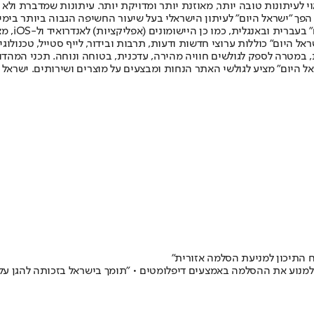
לעיתונות טובה יותר, מאוזנת יותר ומדויקת יותר. עיתונות שמדברת ולא צ
שלום. המהדורה המודפסת הראשונה פורסמה ב-30 ביולי 2007, וב-2010 הפך "ישראל היום" לעיתון הישראלי בעל שי
לחמנוביץ,
ל היום" כוללות ערוצי חדשות ודעות, תרבות ובידור, לייף סטייל, טכנולוגיה
ברית, במטרה לספק לגולשים חוויה מהירה, עדכנית, בטוחה ונוחה. תכני המה
ל היום" מציע לגולשי האתר הנחות ומבצעים על מוצרים ושירותים. ישראל 
ח התיכון למניעת הסלמה אזורית"
ש למנוע את ההסלמה באמצעים דיפלומטים • "תומך בישראל בזכותה להגן ע