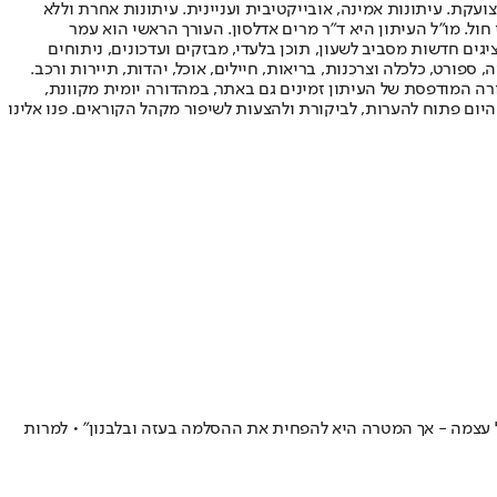
ועקת. עיתונות אמינה, אובייקטיבית ועניינית. עיתונות אחרת וללא
עור החשיפה הגבוה ביותר בימי חול. מו"ל העיתון היא ד"ר מרים אדלסון. העורך הראשי הוא עמר
 והעורך המייסד הוא עמוס רגב. אתרי האינטרנט של "ישראל היום" בעברית ובאנגלית, כמו כן היישומונים (אפליקציות) לאנדרואיד ול-iOS, מציגים חדשות מסביב לשעון, תוכן בלעדי, מבזקים ועדכונים, ניתוחים
, ספורט, כלכלה וצרכנות, בריאות, חיילים, אוכל, יהדות, תיירות ורכב.
דורה המודפסת של העיתון זמינים גם באתר, במהדורה יומית מקוונת,
היום פתוח להערות, לביקורת ולהצעות לשיפור מקהל הקוראים. פנו אלינו
ל עצמה - אך המטרה היא להפחית את ההסלמה בעזה ובלבנון" • למרות