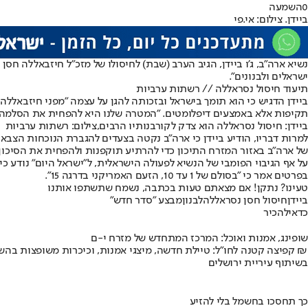
0
השמעה
ביידן. צילום: אי.פי
נשיא ארה"ב, ג'ו ביידן, הגיב הערב (שבת) לחיסולו של מזכ"ל חיזבאללה ח
ישראלים ולבנונים".
תיעוד חיסול נסראללה // רשתות ערביות
ביידן הדגיש כי הוא תומך בישראל ובזכותה להגן על עצמה "מפני חיזבאלל
תקיפות אלא באמצעים דיפלומטים. "המטרה שלנו היא להפחית את הסלמה ש
ביידן: חיסול נסראללה הוא צדק לקורבנותיו הרבים,צילום: רשתות ערביות
למרות דבריו, הודיע ביידן כי ארה"ב נקטה בצעדים להגברת הנוכחות הצב
של ארה"ב באזור המזרח התיכון כדי להרתיע תוקפנות ולהפחית את הסיכון
על אף הגיבוי הפומבי של הנשיא לפעולה הישראלית, ל"ישראל היום" נודע 
בפרטים אמר כי "בסולם של 1 עד 10, הזעם האמריקני בדרגה 15".
טעינו? נתקן! אם מצאתם טעות בכתבה, נשמח שתשתפו אותנו
ביידן
חיסול חסן נסראללה
לבנון
מבצע "סדר חדש"
כדאי
להכיר
שופינג, אמנות ואוכל: המרכז המתחדש של מזרח י-ם
קפיצה קטנה לחו"ל: טיילת חדשה, מיצגי אמנות, וכיכרות משופצות בהשקעה של 100 מיליון ₪
בשיתוף עיריית ירושלים
כך תחסכו בחשמל בלי להזיע