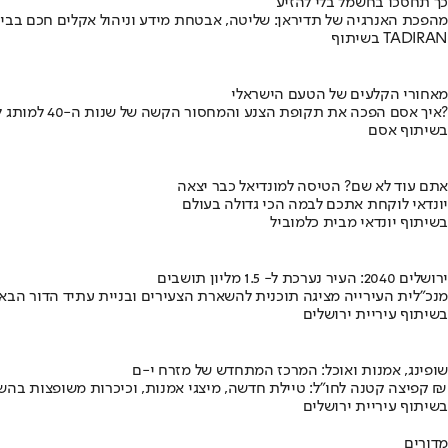
כך תחסכו בחשמל בלי להזיע
מהפכת האנרגיה של תדיראן: שליטה, אבטחת מידע וניהול אקלים חכם בבי
בשיתוף TADIRAN
מאחורי הקלעים של הטעם הישראלי
איך אסם הפכה את תקופת הצנע והמחסור הקשה של שנות ה-40 למותג לאומי?
בשיתוף אסם
אתם עוד לא שם? הטיסה למונדיאל כבר יצאה
יונדאי לוקחת אתכם לבמה הכי גדולה בעולם
בשיתוף יונדאי מבית כלמוביל
ירושלים 2040: העיר נערכת ל- 1.5 מליון תושבים
מנכ"לית העירייה מציגה תוכנית להשארת הצעירים ובניית עתיד הדור הבא
בשיתוף עיריית ירושלים
שופינג, אמנות ואוכל: המרכז המתחדש של מזרח י-ם
קפיצה קטנה לחו"ל: טיילת חדשה, מיצגי אמנות, וכיכרות משופצות בהשקעה של 100 מיליון ₪
בשיתוף עיריית ירושלים
מדורים