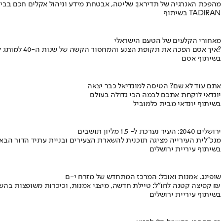
מהפכת האנרגיה של תדיראן: שליטה, אבטחת מידע וניהול אקלים חכם בבי
בשיתוף TADIRAN
מאחורי הקלעים של הטעם הישראלי
איך אסם הפכה את תקופת הצנע והמחסור הקשה של שנות ה-40 למותג לאומי?
בשיתוף אסם
אתם עוד לא שם? הטיסה למונדיאל כבר יצאה
יונדאי לוקחת אתכם לבמה הכי גדולה בעולם
בשיתוף יונדאי מבית כלמוביל
ירושלים 2040: העיר נערכת ל- 1.5 מליון תושבים
מנכ"לית העירייה מציגה תוכנית להשארת הצעירים ובניית עתיד הדור הבא
בשיתוף עיריית ירושלים
שופינג, אמנות ואוכל: המרכז המתחדש של מזרח י-ם
קפיצה קטנה לחו"ל: טיילת חדשה, מיצגי אמנות, וכיכרות משופצות בהשקעה של 100 מיליון ₪
בשיתוף עיריית ירושלים