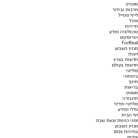
ספורט
תרבות ובידור
לייף סטייל
אוכל
תיירות
טכנולוגיה ומדע
הורוסקופ
ForReal
מגזין השבוע
דעות
חדשות בארץ
חדשות בעולם
פוליטי
ביטחוני
חינוך
בריאות
משפט
תחבורה
פוליטי-מדיני
כללי ומידע
דף הבית
זמני כניסת וצאת שבת
מגזין השבוע
בחירות 2026
אודות