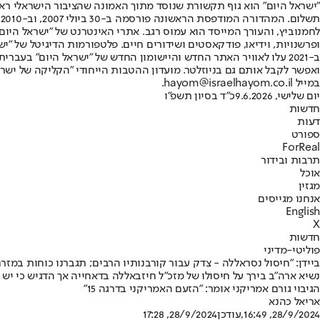
"ישראל היום" הוא גוף תקשורת שנוסד מתוך האמונה שהציבור הישראלי ראוי 
ת
ופרשנויות, וידיאו, פודקאסטים ושידורים חיים. פלטפורמות הדיגיטל של "ישרא
ב-2021 עלו לאוויר האתר החדש והיישומון החדש של "ישראל היום" בע
ואפשר לקבל אותם גם בניוזלטר. מועדון ההטבות הייחודי "הקליקה של ישרא
במייל hayom@israelhayom.co.il.
יום שלישי, 9.6.2026
כ"ד בסיון תשפ"ו
חדשות
דעות
ספורט
ForReal
תרבות ובידור
אוכל
מגזין
אנחנו מגייסים
English
X
חדשות
פוליטי-מדיני
ביידן: "חיסול נסראללה - צדק עבור קורבנותיו הרבים; תגברנו כוחות במזר
נשיא ארה"ב בירך על חיסולו של מזכ"ל חיזבאללה בדאחייה אך הדגיש כי י
הגיבוי גורם אמריקני אומר: "הזעם האמריקני בדרגה 15"
אריאל כהנא
28/9/2024, 16:49
,עודכן
28/9/2024, 17:28