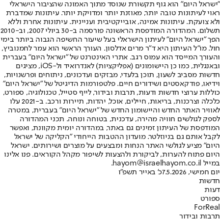
"ישראל היום" הוא גוף תקשורת שנוסד מתוך האמונה שהציבור הישראלי
ראוי לעיתונות טובה יותר, מאוזנת יותר ומדויקת יותר. עיתונות שמדברת
ולא צועקת. עיתונות אמינה, אובייקטיבית ועניינית. עיתונות אחרת וללא
תשלום. המהדורה המודפסת הראשונה פורסמה ב-30 ביולי 2007, וב-2010
הפך "ישראל היום" לעיתון הישראלי בעל שיעור החשיפה הגבוה ביותר בימי
חול. מו"ל העיתון היא ד"ר מרים אדלסון. העורך הראשי הוא עמר לחמנוביץ,
והעורך המייסד הוא עמוס רגב. אתרי האינטרנט של "ישראל היום" בעברית
ובאנגלית, כמו כן היישומונים (אפליקציות) לאנדרואיד ול-iOS, מציגים
חדשות מסביב לשעון, תוכן בלעדי, מבזקים ועדכונים, ניתוחים ופרשנויות,
וידיאו, פודקאסטים ושידורים חיים. פלטפורמות הדיגיטל של "ישראל היום"
כוללות ערוצי חדשות ודעות, תרבות ובידור, לייף סטייל, טכנולוגיה, ספורט,
כלכלה וצרכנות, בריאות, חיילים, אוכל, יהדות, תיירות ורכב. ב-2021 עלו
לאוויר האתר החדש והיישומון החדש של "ישראל היום" בעברית, במטרה
לספק לגולשים חוויה מהירה, עדכנית, בטוחה ונוחה. תכני המהדורה
המודפסת של העיתון זמינים גם באתר, במהדורה יומית מקוונת, ואפשר
לקבל אותם גם בניוזלטר. מועדון ההטבות הייחודי "הקליקה של ישראל
היום" מציע לגולשי האתר הנחות ומבצעים על מוצרים ושירותים. ישראל
היום פתוח להערות, לביקורת ולהצעות לשיפור מקהל הקוראים. פנו אלינו
במייל hayom@israelhayom.co.il.
יום חמישי, 7.5.2026
כ' באייר תשפ"ו
חדשות
דעות
ספורט
ForReal
תרבות ובידור