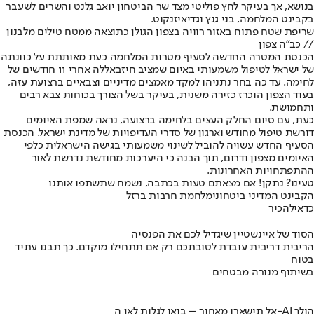
בנושא, אך בעיקר לחץ פוליטי מצד שר הביטחון יואב גלנט והשרים לשעבר
בקבינט המלחמה, בני גנץ וגדיאיזנקוט.
שריפת שטח פתוח באזור רוויה בצפון הגולן כתוצאה ממטח טילים מלבנון
// כב"ה צפון
הכנסת המטרה החדשה לסעיף מטרות המלחמה כעת מאותתת על כוונתה
של ישראל לטיפול משמעותי באיום שמציב חיזבאללה אחרי 11 חודשים של
לחימה. עד כה בחר נתניהו למקד מאמצים מדיניים וצבאיים ברצועת עזה,
בעוד הצפון הוכרז כזירה משנית, בעיקר בשל הצורך בכוחות צבא רבים
ותחמושת.
כעת, עם סיום החלק העצים בלחימה ברצועה, נראה שמפת האיומים
דורשת טיפול מחודש וארגון של סדרי העדיפויות של מדינת ישראל. הכנסת
הסעיף החדש עשויה להוביל לשינוי משמעותי בגישה הישראלית כלפי
האיומים מצפון ודרום, תוך הבנה כי היערכות מחודשת נדרשת לאור
ההתפתחויות האחרונות.
טעינו? נתקן! אם מצאתם טעות בכתבה, נשמח שתשתפו אותנו
הקבינט המדיני ביטחוני
מלחמת חרבות ברזל
כדאי
להכיר
הסוד של איינשטיין שיגדיל לכם את הפנסיה
הריבית דריבית עובדת לטובתכם רק אם תתחילו מוקדם. כך תבנו עתיד
בטוח
בשיתוף מנורה מבטחים
אל תישארו מאחור – בואו לגלות לאן ה-AI הולך