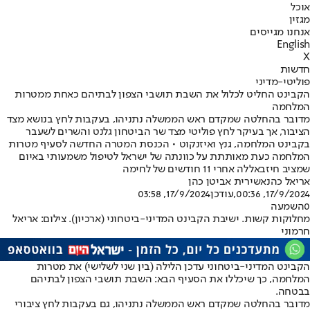
אוכל
מגזין
אנחנו מגייסים
English
X
חדשות
פוליטי-מדיני
הקבינט החליט לכלול את השבת תושבי הצפון לבתיהם כאחת ממטרות
המלחמה
מדובר בהחלטה שמקדם ראש הממשלה נתניהו, בעקבות לחץ בנושא מצד
הציבור, אך בעיקר לחץ פוליטי מצד שר הביטחון גלנט והשרים לשעבר
בקבינט המלחמה, גנץ ואיזנקוט • הכנסת המטרה החדשה לסעיף מטרות
המלחמה כעת מאותתת על כוונתה של ישראל לטיפול משמעותי באיום
שמציב חיזבאללה אחרי 11 חודשים של לחימה
אריאל כהנא
שירית אביטן כהן
17/9/2024, 00:36
,עודכן
17/9/2024, 03:58
0
השמעה
מחלוקות קשות. ישיבת הקבינט המדיני-ביטחוני (ארכיון). צילום: אריאל
חרמוני
הקבינט המדיני-ביטחוני עדכן הלילה (בין שני לשלישי) את מטרות
המלחמה, כך שיכללו את הסעיף הבא: השבת תושבי הצפון לבתיהם
בבטחה.
מדובר בהחלטה שמקדם ראש הממשלה נתניהו, גם בעקבות לחץ ציבורי