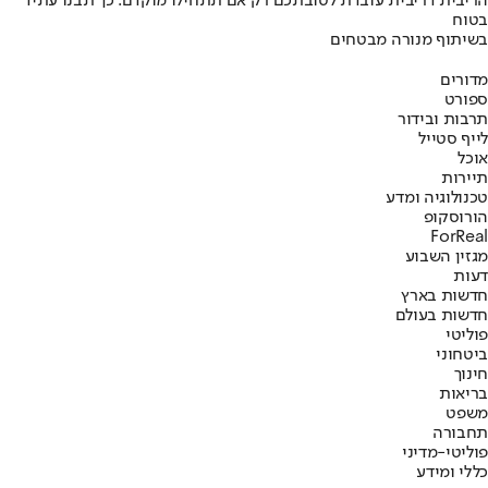
הריבית דריבית עובדת לטובתכם רק אם תתחילו מוקדם. כך תבנו עתיד
בטוח
בשיתוף מנורה מבטחים
מדורים
ספורט
תרבות ובידור
לייף סטייל
אוכל
תיירות
טכנולוגיה ומדע
הורוסקופ
ForReal
מגזין השבוע
דעות
חדשות בארץ
חדשות בעולם
פוליטי
ביטחוני
חינוך
בריאות
משפט
תחבורה
פוליטי-מדיני
כללי ומידע