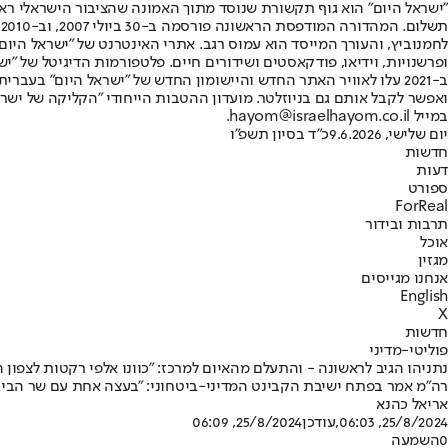
"ישראל היום" הוא גוף תקשורת שנוסד מתוך האמונה שהציבור הישראלי ראוי 
ת
ופרשנויות, וידיאו, פודקאסטים ושידורים חיים. פלטפורמות הדיגיטל של "ישרא
ב-2021 עלו לאוויר האתר החדש והיישומון החדש של "ישראל היום" בע
ואפשר לקבל אותם גם בניוזלטר. מועדון ההטבות הייחודי "הקליקה של ישרא
במייל hayom@israelhayom.co.il.
יום שלישי, 9.6.2026
כ"ד בסיון תשפ"ו
חדשות
דעות
ספורט
ForReal
תרבות ובידור
אוכל
מגזין
אנחנו מגייסים
English
X
חדשות
פוליטי-מדיני
נתניהו הגיב לראשונה - והתעלם מהאיום למרכז: "כוונו אלפי רקטות לצפון הא
רה"מ אמר בפתח ישיבת הקבינט המדיני-ביטחוני: "בעצה אחת עם שר הביטחו
אריאל כהנא
25/8/2024, 06:03
,עודכן
25/8/2024, 06:09
0
השמעה