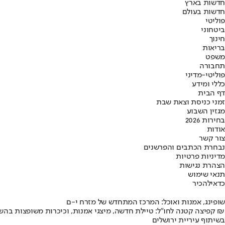
חדשות בארץ
חדשות בעולם
פוליטי
ביטחוני
חינוך
בריאות
משפט
תחבורה
פוליטי-מדיני
כללי ומידע
דף הבית
זמני כניסת וצאת שבת
מגזין השבוע
בחירות 2026
אודות
צור קשר
נבחרת הכתבים והפרשנים
מדיניות פרטיות
הצהרת נגישות
תנאי שימוש
כדאי
להכיר
שופינג, אמנות ואוכל: המרכז המתחדש של מזרח י-ם
קפיצה קטנה לחו"ל: טיילת חדשה, מיצגי אמנות, וכיכרות משופצות בהשקעה של 100 מיליון ₪
בשיתוף עיריית ירושלים