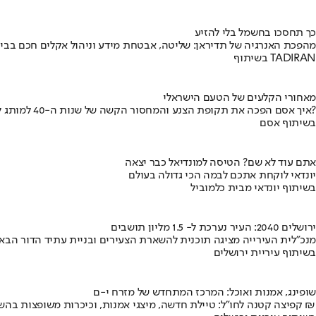
כך תחסכו בחשמל בלי להזיע
מהפכת האנרגיה של תדיראן: שליטה, אבטחת מידע וניהול אקלים חכם בבי
בשיתוף TADIRAN
מאחורי הקלעים של הטעם הישראלי
איך אסם הפכה את תקופת הצנע והמחסור הקשה של שנות ה-40 למותג לאומי?
בשיתוף אסם
אתם עוד לא שם? הטיסה למונדיאל כבר יצאה
יונדאי לוקחת אתכם לבמה הכי גדולה בעולם
בשיתוף יונדאי מבית כלמוביל
ירושלים 2040: העיר נערכת ל- 1.5 מליון תושבים
מנכ"לית העירייה מציגה תוכנית להשארת הצעירים ובניית עתיד הדור הבא
בשיתוף עיריית ירושלים
שופינג, אמנות ואוכל: המרכז המתחדש של מזרח י-ם
קפיצה קטנה לחו"ל: טיילת חדשה, מיצגי אמנות, וכיכרות משופצות בהשקעה של 100 מיליון ₪