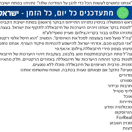
"אנחנו נחושים לעשות הכל כדי להגן על המדינה שלנו": נתניהו בפתח ישיבת 
ראש הממשלה בנימין נתניהו התייחס הבוקר (ראשון) בפתח ישיבת הקבינט 
״לפנות בוקר אנחנו זיהינו היערכות של חיזבאללה לתקוף את ישראל. בעצה 
נתניהו וגלנט בבור בקריה,צילום: מעיין טואף/לע"מ
"צה״ל פועל מאז בעוצמה לסכל את האיומים", המשיך. "הוא חיסל אלפי רקטות
"אני מבקש מכם, אזרחי ישראל, להישמע להנחיות פיקוד העורף. אנחנו נחושי
פיצוץ בצפון מירי חיזבאללה,צילום: אי.אף.פי
צה"ל פתח הבוקר
במתקפת מנע בלבנון
, בעקבות זיהוי היערכות של חיזבא
זמנית. מרבית האיומים של חיזבאללה סוכלו ללא נפגעים.
טעינו? נתקן! אם מצאתם טעות בכתבה, נשמח שתשתפו אותנו
מדורים
ספורט
תרבות ובידור
לייף סטייל
אוכל
תיירות
טכנולוגיה ומדע
הורוסקופ
ForReal
מגזין השבוע
דעות