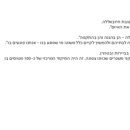
ובת חיזבאללה
.
את האיום".
לה - הן בהגנה והן בהתקפה".
לבתיהם ולהמשיך לקיים כלל פשוט: מי שפוגע בנו - אנחנו פוגעים בו״.
בביירות ובטהרן.
לפנות בוקר זוהתה היערכות של חיזבאללה באזורים הרקטיים, חלק מהאיומים כוונו גם למרכז הארץ, רובם לצפון. צה״ל סיכל החל מחמש בבוקר אלפי קני משגרים שכוונו צפונה, זה היה המיקוד המרכזי של כ-100 מטוסים בו