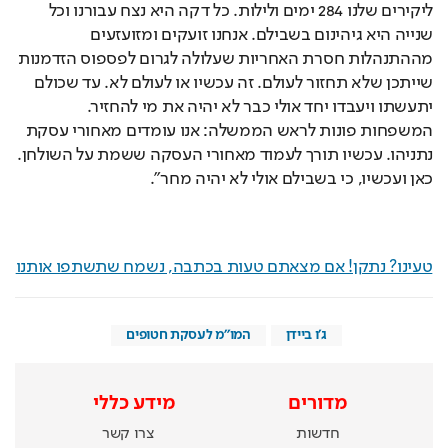
ליקירים שלנו 284 ימים ולילות. כל דקה היא נצח עבורנו וכל 
שנייה היא גיהינום בשבילם. אנחנו זועקים ומזועזעים 
מההתנהלות חסרת האחריות שעלולה לגרום לפספוס הזדמנות 
שייתכן שלא תחזור לעולם. זה עכשיו או לעולם לא. עד שכולם 
יתעשתו ויעבדו יחד אולי כבר לא יהיה את מי להחזיר. 
המשפחות פונות לראש הממשלה: אנו עומדים מאחורי עסקת 
נתניהו. עכשיו תורך לעמוד מאחורי העסקה ששמת על השולחן. 
כאן ועכשיו, כי בשבילם אולי לא יהיה מחר".
טעינו? נתקן! אם מצאתם טעות בכתבה, נשמח שתשתפו אותנו
ג'ו ביידן
המו"מ לעסקת חטופים
מדורים
מידע כללי
חדשות
צרו קשר