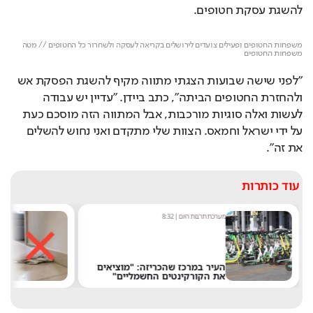
להשגת עסקת חטופים. 
Loaded
: 
Unmute
100.00%
משפחות החטופים ופעילים צועדים לירושלים בקריאה לעסקה ולשחרור כל החטופים // מטה 
משפחות החטופים
"לפני שישה שבועות הצגתי מתווה מקיף להשגת הפסקת אש 
ולהחזרת החטופים הביתה", כתב ביידן. "עדיין יש עבודה 
לעשות ואלה סוגיות מורכבות, אבל המתווה הזה מוסכם כעת 
על ידי ישראל וחמאס. הצוות שלי מתקדם ואני נחוש להשלים 
את זה". 
עוד כותרות
מערכת תרבות היום
|
8:32
מערכת
העיר במרכז שהכריזה: "מוציאים
לא 
את הקורקינטים החשמליים"
"הה