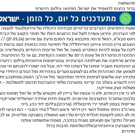
0
השמעה
ברור ברצונו להשמיד את ישראל, חמינאי. צילום: רויטרס
ששת החודשים הקרובים קריטיים מבחינת היכולת של איראן
לצעוד לפצצה ג
לפי הערכות, איראן עשויה לנצל את הרגעים האלו של חוסר הקשב של הבית
ראש סבא"א, רפאל גרוסי, מתבטא בעד הסכם גרעין עם איראן (27.05.24) // רויטרס
לקח על עצמו להיות המתריע בשער, אל מול מריבות היהודים בקואליציה וב
התזכורת מרפררת אל שנות ה־30 של המאה הקודמת. גם אז כל ההתרעות נשמעו בזמן, אך היהודים התעלמו. זאת לא היתה התצפיתנית ואלה לא היו חמאס, איראן וחיזבאללה, אבל הפתולוגיה זהה.
איראן מרחיבה את פעילותה הגרעינית. צנטריפוגות איראניות,צילום: רויטרס
גן הווכחנות מעביר אותנו על דעתנו מדי דור, אבל מה יאמרו להגנתם מי שה
לשמוע את האזהרות אלא גם לצמצם פערים במהירות מול הגורם היחידי שיכו
נתניהו יצא שלשום ל
עימות חזיתי ומתוקשר מול ארה"ב
: הנשק שמתעכב מלהג
היה להצניע בשלב כה קריטי במערכה שלפי ההערכות תהפוך למשולבת - חיזב
משלוח נשק אמריקני,
לא כי אין ויכוחים, ולא כי אנשיו של ביידן לא מקשים עלינו אל מול חמאס 
בלבנון שתגרור התערבות איראנית, להצגת חזית אחידה ישראלית־אמריקנית 
שריפות בצפון לאחר ירי חיזבאללה (ארכיון),צילום: דוד כהן, ג'יני
בארה"ב נחתו אתמול השר רון דרמר וראש המל"ל צחי הנגבי - הם הגיעו לו
זה לא הזמן לתצוגת תכלית לבייס של ראש ממשלה במצוקה פוליטית, או לכי
טעינו? נתקן! אם מצאתם טעות בכתבה, נשמח שתשתפו אותנו
איראן
גרעין איראני
חיזבאללה
מלחמת חרבות ברזל
מדורים