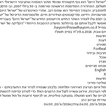
"ישראל היום" הוא גוף תקשורת שנוסד מתוך האמונה שהציבור הישראלי ראוי 
ת
ופרשנויות, וידיאו, פודקאסטים ושידורים חיים. פלטפורמות הדיגיטל של "ישרא
ב-2021 עלו לאוויר האתר החדש והיישומון החדש של "ישראל היום" בע
ואפשר לקבל אותם גם בניוזלטר. מועדון ההטבות הייחודי "הקליקה של ישרא
במייל hayom@israelhayom.co.il.
יום שבת, 13.6.2026
כ"ח בסיון תשפ"ו
חדשות
דעות
ספורט
ForReal
תרבות ובידור
אוכל
מגזין
אנחנו מגייסים
English
X
חדשות
פוליטי-מדיני
מול איום הגרעין האיראני ומלחמה בלבנון שצפויה לגרור את התערבותם - אי
לפי הערכות, איראן עשויה לנצל את הרגעים האלו כדי לפרוץ קדימה להשגת
לבייס של ראש ממשלה במצוקה פוליטית, או לכיפוף זרועות אל מול ממשל ד
שירית אביטן כהן
20/6/2024, 04:00
,עודכן
20/6/2024, 04:00