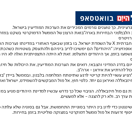
רעינית
, כך טוענים גורמים המכירים את הערכות המודיעין בישראל.
 הלבן
לפני הבחירות בארה"ב
ואת הרצון של הממשל הדמוקרטי בשקט במזרח 
השבוע צייץ מנהיג איראן האייתוללה עלי חמינאי כמה נבואות זעם ברשת החברתית X על השמדת ישראל, 
אופוזיציה: "היהודים? הם ימשיכו לריב ביניהם ולהתעסק בשטויות כשהכתו
יום בדרג המדיני והצבאי, רואים את הערכות המודיעין, את היכולות של חי
ל להרתיע את איראן - ארה"ב.
יע עשוי להיות קריטי לרגע שתיפתח המלחמה בלבנון, ובממשל ביידן "בו
אללה ואיראן גם יחד. כלפי חוץ, אל מול המבקשים להשמידנו, ישראל ואר
וכעת גם מול חיזבאללה. הגיבוי שכל כך נדרש עכשיו למדינת היהודים מגיע ב
ערך רב. ולא רק להצגה - אלא למעשים.
ושינגטון כדי לדון בין היתר בסוגיית התחמושת, אבל גם בסוגיה שלא עלת
פוף זרועות אל מול ממשל דמוקרטי במצוקה פוליטית בזמן בחירות.