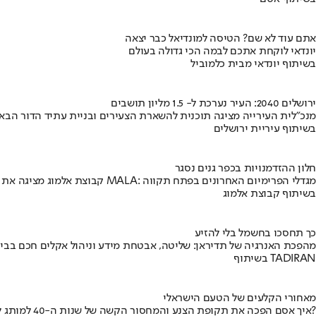
אתם עוד לא שם? הטיסה למונדיאל כבר יצאה
יונדאי לוקחת אתכם לבמה הכי גדולה בעולם
בשיתוף יונדאי מבית כלמוביל
ירושלים 2040: העיר נערכת ל- 1.5 מליון תושבים
מנכ"לית העירייה מציגה תוכנית להשארת הצעירים ובניית עתיד הדור הבא
בשיתוף עיריית ירושלים
חלון ההזדמנויות בכפר גנים נסגר
קבוצת אלמוג מציגה את פרויקט MALA: מגדלי הפרימיום האחרונים בפתח תקווה
בשיתוף קבוצת אלמוג
כך תחסכו בחשמל בלי להזיע
מהפכת האנרגיה של תדיראן: שליטה, אבטחת מידע וניהול אקלים חכם בבי
בשיתוף TADIRAN
מאחורי הקלעים של הטעם הישראלי
איך אסם הפכה את תקופת הצנע והמחסור הקשה של שנות ה-40 למותג לאומי?