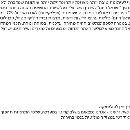
לעיתונות טובה יותר, מאוזנת יותר ומדויקת יותר. עיתונות שמדברת ולא צ
שלום. המהדורה המודפסת הראשונה פורסמה ב-30 ביולי 2007, וב-2010 הפך "ישראל היום" לעיתון הישראלי בעל שי
לחמנוביץ,
ל היום" כוללות ערוצי חדשות ודעות, תרבות ובידור, לייף סטייל, טכנולוגיה
ברית, במטרה לספק לגולשים חוויה מהירה, עדכנית, בטוחה ונוחה. תכני המה
ל היום" מציע לגולשי האתר הנחות ומבצעים על מוצרים ושירותים. ישראל 
ן זמן לפוליטיקה
 נשק גרעיני • אנחנו נמצאים בשלב קריטי במערכה, שלפי התחזיות תהפוך 
מוקרטי במצוקה פוליטית בזמן בחירות