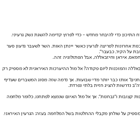
התיכון כדי להיבחר מחדש - כדי לפרוץ קדימה להשגת נשק גרעיני.
בו בזמן שבאגף האחורי במדינתו נערכות הכנות אחרונות לפריצה לגרעין כאשר יינתן האות. השר לשעבר גדעון סער
בת על הקיר, כבעבר".
זבאללה והמוכנות ליום פקודה? אל מול ההיערכות האיראנית לא מספיק רק
חנים" אותו כבר יותר מדי שבועות. אך נדמה שזה מסוג המשברים שעדיף
ה"ב נדרשות להציג חזית בלתי נפרדת.
מנות קצובות ו"נבחנות". אך אל מול האיום שנמצא לפתחנו, כלומר מלחמה
ה מספיק על שולחן מקבלי ההחלטות בשל המלחמה בעזה: הגרעין האיראני.