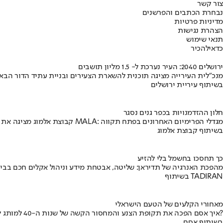
צור קשר
נבחרת הכתבים והפרשנים
מדיניות פרטיות
הצהרת נגישות
תנאי שימוש
כדאי
להכיר
ירושלים 2040: העיר נערכת ל- 1.5 מליון תושבים
מנכ"לית העירייה מציגה תוכנית להשארת הצעירים ובניית עתיד הדור הבא
בשיתוף עיריית ירושלים
חלון ההזדמנויות בכפר גנים נסגר
קבוצת אלמוג מציגה את פרויקט MALA: מגדלי הפרימיום האחרונים בפתח תקווה
בשיתוף קבוצת אלמוג
כך תחסכו בחשמל בלי להזיע
מהפכת האנרגיה של תדיראן: שליטה, אבטחת מידע וניהול אקלים חכם בבי
בשיתוף TADIRAN
מאחורי הקלעים של הטעם הישראלי
איך אסם הפכה את תקופת הצנע והמחסור הקשה של שנות ה-40 למותג לאומי?
בשיתוף אסם