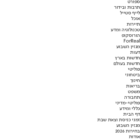
ספורט
תרבות ובידור
לייף סטייל
אוכל
תיירות
טכנולוגיה ומדע
הורוסקופ
ForReal
מגזין השבוע
דעות
חדשות בארץ
חדשות בעולם
פוליטי
ביטחוני
חינוך
בריאות
משפט
תחבורה
פוליטי-מדיני
כללי ומידע
דף הבית
זמני כניסת וצאת שבת
מגזין השבוע
בחירות 2026
אודות