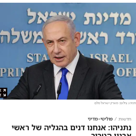
הו
. צילום: מארק ישראל סלם
חדשות
פוליטי-מדיני
נתניהו: אנחנו דנים בהגליה של ראשי
ארגון הטרור