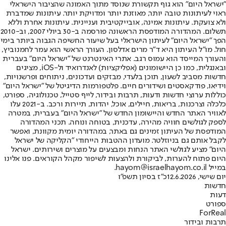
"ישראל היום" הוא גוף תקשורת שנוסד מתוך האמונה שהציבור הישראלי
ראוי לעיתונות טובה יותר, מאוזנת יותר ומדויקת יותר. עיתונות שמדברת
ולא צועקת. עיתונות אמינה, אובייקטיבית ועניינית. עיתונות אחרת וללא
תשלום. המהדורה המודפסת הראשונה פורסמה ב-30 ביולי 2007, וב-2010
הפך "ישראל היום" לעיתון הישראלי בעל שיעור החשיפה הגבוה ביותר בימי
חול. מו"ל העיתון היא ד"ר מרים אדלסון. העורך הראשי הוא עמר לחמנוביץ,
והעורך המייסד הוא עמוס רגב. אתרי האינטרנט של "ישראל היום" בעברית
ובאנגלית, כמו כן היישומונים (אפליקציות) לאנדרואיד ול-iOS, מציגים
חדשות מסביב לשעון, תוכן בלעדי, מבזקים ועדכונים, ניתוחים ופרשנויות,
וידיאו, פודקאסטים ושידורים חיים. פלטפורמות הדיגיטל של "ישראל היום"
כוללות ערוצי חדשות ודעות, תרבות ובידור, לייף סטייל, טכנולוגיה, ספורט,
כלכלה וצרכנות, בריאות, חיילים, אוכל, יהדות, תיירות ורכב. ב-2021 עלו
לאוויר האתר החדש והיישומון החדש של "ישראל היום" בעברית, במטרה
לספק לגולשים חוויה מהירה, עדכנית, בטוחה ונוחה. תכני המהדורה
המודפסת של העיתון זמינים גם באתר, במהדורה יומית מקוונת, ואפשר
לקבל אותם גם בניוזלטר. מועדון ההטבות הייחודי "הקליקה של ישראל
היום" מציע לגולשי האתר הנחות ומבצעים על מוצרים ושירותים. ישראל
היום פתוח להערות, לביקורת ולהצעות לשיפור מקהל הקוראים. פנו אלינו
במייל hayom@israelhayom.co.il.
יום שישי, 12.6.2026
כ"ז בסיון תשפ"ו
חדשות
דעות
ספורט
ForReal
תרבות ובידור