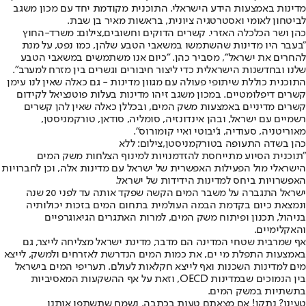
מדינות באמצעות הידע הישראלי. התוכנית מקודמת יחד עם מכון משגב
לביטחון לאומי ואסטרטגיה ציונית, בראשות מאיר בן שבת.
כהן ושר הכלכלה האזרי. קשרים הדוקים וחשובים,צילום: משרד-החוץ
"בעבר היו מדינות שהשתמשו במשאבי הטבע שלהן, כמו נפט, על מנת
להחרים את ישראל", מסביר כהן. "כיום אנו משתמשים במשאבי הטבע
שלנו ובחדשנות הישראלית כדי ליצור חיבורים וגשרים בין מזרח למערב".
התוכנית כוללת שיתופי פעולה עם מגוון מדינות - גם כאלה שאין לנו עימן
קשרים דיפלומטיים. במכון משגב זיהו מדינות בעלות פוטנציאל לקידום
קשרים מדיניים באמצעות משק המים, ובכללן כאלה שאין להן קשרים
רשמיים עם ישראל, ובהן אינדונזיה, סומליה, סודאן, טורקמניסטן,
מאוריטניה, סעודיה, ג'יבוטי ואיי קומורוס".
כהן בשדה התעופה בטורקמניסטן,צילום: ללא
"תוכנית הסיוע מתייחסת להזדמנויות למינוף הצלחות משק המים
הישראלי מול הפעילות האפשרית של ישראל עם מדינות אלה, וכן לחברויות
האפשרויות ביחס למדינות הידידות של ישראל.
ישראל התגברה על משבר המים הקשה שפקד אותה עד לפני 20 שנה
ונמצאת כיום בקדמת הבמה העולמית בתחום המים בזכות יכולותיה
בניהול, תכנון ופיתוח משק המים, למרות האתגרים הגיאוגרפיים
והאקלימיים.
אף שמרבית שטחי המדינה הם מדבר, מדינת ישראל מצליחה לייצר, גם
באמצעות התפלת מי ים, את כמות המים הנדרשת לאזרחים ולמשק, לייצא
מים למדינות השכנות ואף לייצא חקלאות לעולם. תעריפי המים בישראל
בין הנמוכים שבמדינות OECD, וזאת על אף ההשקעות המאסיביות
בתשתיות במשק המים.
טעינו? נתקן! אם מצאתם טעות בכתבה, נשמח שתשתפו אותנו