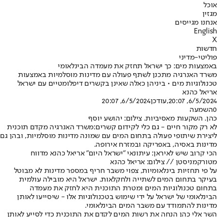
אוכל
מגזין
אנחנו מגייסים
English
X
חדשות
פוליטי-מדיני
באמצעות מים: כך ישראל תחזק את מעמדה הבינלאומי
משרד האנרגיה מתכנן לשתף פעולה עם מדינות מוסלמיות באמצעות
טכנולוגיות מים • ביניהן כאלה שאינן בקשרים דיפלומטיים עם ישראל
אריאל כהנא
6/5/2024, 20:07
,עודכן
6/5/2024, 20:07
0
השמעה
כהן. השקעות מאסיביות. צילום: יהושע יוסף
לא רק מקור חיים - גם כלי לקידום קשרים:
משרד האנרגיה מקדם תוכנית
ליצירת שיתופי פעולה בתחום המים עם שמונה מדינות מוסלמיות, ובהן גם
מדינות באסיה, באפריקה ובמזרח אירופה.
הכי קרוב שיש לאיראן: עיתונאי "ישראל היום" אריאל כהנא מדווח
מטורקמניסטן // צילום: אריאל כהנא
על פי תחזיות בינלאומיות, צפוי משבר חריף במספר מדינות לא מבוטל
בעיקר בתחום המים לשתייה ולחקלאות. ישראל היא מובילה עולמית
בתחום טכנולוגיות המים ומטרת התוכנית היא לחזק את מעמדה
הבינלאומי של ישראל על ידי שימוש בטכנולוגיות אלו - שיסייעו לאותן
מדינות להתמודד עם משבר המים הבינלאומי.
השר אלי כהן הנחה את רשות המים לקדם את התוכנית כדי לסייע לאותן