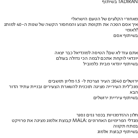
בשיתוף TADIRAN
מאחורי הקלעים של הטעם הישראלי
איך אסם הפכה את תקופת הצנע והמחסור הקשה של שנות ה-40 למותג
לאומי?
בשיתוף אסם
אתם עוד לא שם? הטיסה למונדיאל כבר יצאה
יונדאי לוקחת אתכם לבמה הכי גדולה בעולם
בשיתוף יונדאי מבית כלמוביל
ירושלים 2040: העיר נערכת ל- 1.5 מליון תושבים
מנכ"לית העירייה מציגה תוכנית להשארת הצעירים ובניית עתיד הדור
הבא
בשיתוף עיריית ירושלים
חלון ההזדמנויות בכפר גנים נסגר
קבוצת אלמוג מציגה את פרויקט MALA: מגדלי הפרימיום האחרונים
בפתח תקווה
בשיתוף קבוצת אלמוג