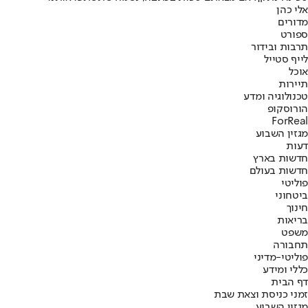
אלי כהן
מדורים
ספורט
תרבות ובידור
לייף סטייל
אוכל
תיירות
טכנולוגיה ומדע
הורוסקופ
ForReal
מגזין השבוע
דעות
חדשות בארץ
חדשות בעולם
פוליטי
ביטחוני
חינוך
בריאות
משפט
תחבורה
פוליטי-מדיני
כללי ומידע
דף הבית
זמני כניסת וצאת שבת
מגזין השבוע