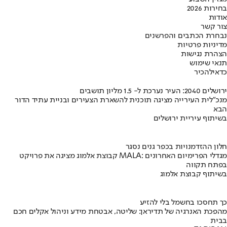
בחירות 2026
אודות
צור קשר
נבחרת הכתבים והפרשנים
מדיניות פרטיות
הצהרת נגישות
תנאי שימוש
כדאי
להכיר
ירושלים 2040: העיר נערכת ל- 1.5 מליון תושבים
מנכ"לית העירייה מציגה תוכנית להשארת הצעירים ובניית עתיד הדור
הבא
בשיתוף עיריית ירושלים
חלון ההזדמנויות בכפר גנים נסגר
קבוצת אלמוג מציגה את פרויקט MALA: מגדלי הפרימיום האחרונים
בפתח תקווה
בשיתוף קבוצת אלמוג
כך תחסכו בחשמל בלי להזיע
מהפכת האנרגיה של תדיראן: שליטה, אבטחת מידע וניהול אקלים חכם
בבית