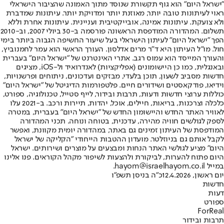
"ישראל היום" הוא גוף תקשורת שנוסד מתוך האמונה שהציבור הישראלי
ראוי לעיתונות טובה יותר, מאוזנת יותר ומדויקת יותר. עיתונות שמדברת
ולא צועקת. עיתונות אמינה, אובייקטיבית ועניינית. עיתונות אחרת וללא
תשלום. המהדורה המודפסת הראשונה פורסמה ב-30 ביולי 2007, וב-2010
הפך "ישראל היום" לעיתון הישראלי בעל שיעור החשיפה הגבוה ביותר בימי
חול. מו"ל העיתון היא ד"ר מרים אדלסון. העורך הראשי הוא עמר לחמנוביץ,
והעורך המייסד הוא עמוס רגב. אתרי האינטרנט של "ישראל היום" בעברית
ובאנגלית, כמו כן היישומונים (אפליקציות) לאנדרואיד ול-iOS, מציגים
חדשות מסביב לשעון, תוכן בלעדי, מבזקים ועדכונים, ניתוחים ופרשנויות,
וידיאו, פודקאסטים ושידורים חיים. פלטפורמות הדיגיטל של "ישראל היום"
כוללות ערוצי חדשות ודעות, תרבות ובידור, לייף סטייל, טכנולוגיה, ספורט,
כלכלה וצרכנות, בריאות, חיילים, אוכל, יהדות, תיירות ורכב. ב-2021 עלו
לאוויר האתר החדש והיישומון החדש של "ישראל היום" בעברית, במטרה
לספק לגולשים חוויה מהירה, עדכנית, בטוחה ונוחה. תכני המהדורה
המודפסת של העיתון זמינים גם באתר, במהדורה יומית מקוונת, ואפשר
לקבל אותם גם בניוזלטר. מועדון ההטבות הייחודי "הקליקה של ישראל
היום" מציע לגולשי האתר הנחות ומבצעים על מוצרים ושירותים. ישראל
היום פתוח להערות, לביקורת ולהצעות לשיפור מקהל הקוראים. פנו אלינו
במייל hayom@israelhayom.co.il.
יום ראשון, 12.4.2026
כ"ה בניסן תשפ"ו
חדשות
דעות
ספורט
ForReal
תרבות ובידור