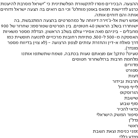
ההצעה. הבכירים מסרו לתקשורת הפלשתינית כי "ישראל מסרבת להיענות
כרגע לדרישות חמאס באופן מוחלט" וכי הם רואים בה הצעה ישראל ודוחים
אותה והם דוחים אותה.
אמש רשת אל-ג'זירה דיווחה על כמה
פרטים בהצעה המתגבשת
, בה
ישוחררו בשלב הראשון 40 חטופים. בין הפרטים שפורסמו: שחרור של 900
מחבלים - ביניהם מאה אסירי עולם בשלב הראשון, הגדלת מספר משאיות
האספקה מ-300 ל-500, פתיחת רחובות מרכזיים לתנועה חופשית כמו
דרך סאלח א-דין והחזרת עזתים לצפון הרצועה - (לא צוין בדיווח מספר
מוגדר).
טעינו? נתקן! אם מצאתם טעות בכתבה, נשמח שתשתפו אותנו
מלחמת חרבות ברזל
שחרור חטופים
מדורים
ספורט
דעות
תרבות ובידור
לייף סטייל
הורוסקופ
שישבת
סוף שבוע
כדאי להכיר
סיפור המשק הישראלי
נדל"ן
ראשי
זמני כניסת וצאת השבת
מידע כללי