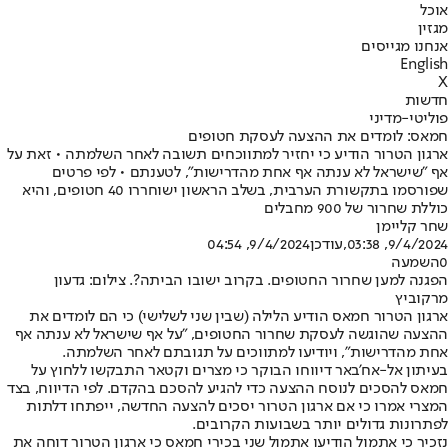
אוכל
מגזין
אנחנו מגייסים
English
X
חדשות
פוליטי-מדיני
חמאס: לומדים את ההצעה לעסקת חטופים
ארגון הטרור הודיע כי יחזיר למתווכחים תשובה לאחר השלמתה • זאת על
אף "שישראל לא ענתה אף אחת מהדרישות", לטענתם • לפי פרטים
שפורסמו בתקשורת הערבית, בשלב הראשון ישוחררו 40 חטופים, והיא
כוללת שחרור של 900 מחבלים
שחר קליימן
9/4/2024, 03:38
,עודכן
9/4/2024, 04:54
0
השמעה
הפגנה למען שחרור החטופים. בקרוב ישובו הביתה?. צילום: גדעון
מרקוביץ
ארגון הטרור חמאס הודיע הלילה (שבין שני לשלישי) כי הם לומדים את
ההצעה שהוגשה לעסקת שחרור החטופים, "על אף שישראל לא ענתה אף
אחת מהדרישות", ויודיעו למתווכים על תגובתם לאחר השלמתה.
בעיתון אל-אח'באר דיווחו הבוקר כי מצרים וקטאר התבקשו ללחוץ על
חמאס להסכים לנוסח ההצעה כדי להגיע להסכם בהקדם. לפי הדיווח, בצד
המצרי אמרו כי אם ארגון הטרור יסכים להצעה החדשה, ייפתחו דלתות
לפתרונות גדולים יותר בשבועות הקרובים.
נזכיר כי אתמול הודיעו אתמול שני בכירי חמאס כי ארגון הטרור דוחה את