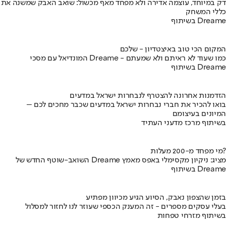
דק במיוחד, עוצמה אדירה ולא מפחד מאף מכשול: שואב האבק שמשנה את
כללי המשחק
בשיתוף Dreame
המקום הכי טוב באיצטדיון - שלכם
המונדיאל עם מסכי Dreame - כמו שעוד לא ראיתם ולא שמעתם
בשיתוף Dreame
הזדמנות אחרונה להצטרף לנבחרות ישראל במדעים
בואו להכיר את חברי נבחרות ישראל במדעים שכבר מחכים לכם –
המיונים בעיצומם
בשיתוף מרכז מדעני העתיד
מי מפחד מ-200 מעלות?
השואב-שוטף החדש של Dreame מציג: ניקיון מקסימלי באפס מאמץ
בשיתוף Dreame
בזמן שהצפון נאבק, הסיוע הגיע מכיוון מפתיע
בעלי עסקים מספרים - זה המענק הכספי שעוזר לנו לחזור למסלול
בשיתוף מזרחי טפחות