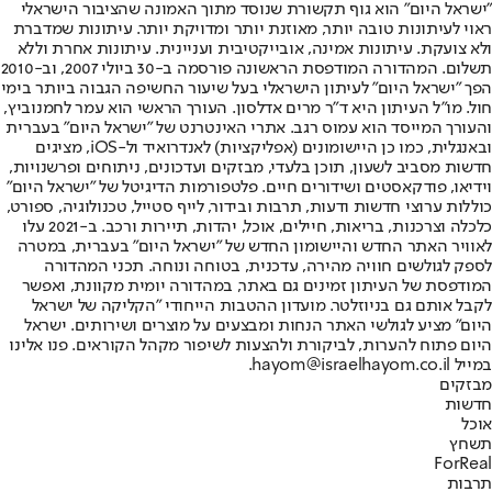
"ישראל היום" הוא גוף תקשורת שנוסד מתוך האמונה שהציבור הישראלי
ראוי לעיתונות טובה יותר, מאוזנת יותר ומדויקת יותר. עיתונות שמדברת
ולא צועקת. עיתונות אמינה, אובייקטיבית ועניינית. עיתונות אחרת וללא
תשלום. המהדורה המודפסת הראשונה פורסמה ב-30 ביולי 2007, וב-2010
הפך "ישראל היום" לעיתון הישראלי בעל שיעור החשיפה הגבוה ביותר בימי
חול. מו"ל העיתון היא ד"ר מרים אדלסון. העורך הראשי הוא עמר לחמנוביץ,
והעורך המייסד הוא עמוס רגב. אתרי האינטרנט של "ישראל היום" בעברית
ובאנגלית, כמו כן היישומונים (אפליקציות) לאנדרואיד ול-iOS, מציגים
חדשות מסביב לשעון, תוכן בלעדי, מבזקים ועדכונים, ניתוחים ופרשנויות,
וידיאו, פודקאסטים ושידורים חיים. פלטפורמות הדיגיטל של "ישראל היום"
כוללות ערוצי חדשות ודעות, תרבות ובידור, לייף סטייל, טכנולוגיה, ספורט,
כלכלה וצרכנות, בריאות, חיילים, אוכל, יהדות, תיירות ורכב. ב-2021 עלו
לאוויר האתר החדש והיישומון החדש של "ישראל היום" בעברית, במטרה
לספק לגולשים חוויה מהירה, עדכנית, בטוחה ונוחה. תכני המהדורה
המודפסת של העיתון זמינים גם באתר, במהדורה יומית מקוונת, ואפשר
לקבל אותם גם בניוזלטר. מועדון ההטבות הייחודי "הקליקה של ישראל
היום" מציע לגולשי האתר הנחות ומבצעים על מוצרים ושירותים. ישראל
היום פתוח להערות, לביקורת ולהצעות לשיפור מקהל הקוראים. פנו אלינו
במייל hayom@israelhayom.co.il.
מבזקים
חדשות
אוכל
תשחץ
ForReal
תרבות