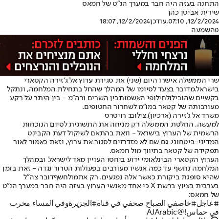
התחנה בעזה היה חבר במערך הנ"ט של חמאס
שירית אביטן כהן
12/2/2024, 07:10
,עודכן
12/2/2024, 18:07
0
השמעה
שרי הממשלה אישרו היום (שני) את סגירת ערוץ אל ג'זירה הקטארי
בישראל.
מדובר בצעד לסיומו של המהלך שהחל בתחילת המלחמה, ונתקל
בקשיים שהובילו
לחילופי האשמות
בין השרים ורה"מ - בין היתר על רקע
מעורבותה של קטאר במו"מ לשחרור החטופים.
משרד אל ג'זירה (ארכיון),צילום: רויטרס
למעשה, החלטת הממשלה רק מניחה את התשתית לסיום הנוכחות
הרשמית של הערוץ בישראל - וזאת בהתאם לשיקול דעת הקבינט
המדיני-ביטחוני. גם שם לא מזדרזים לסגור את ערוץ, וזאת כאמור לאור
תפקידה של קטאר בתיווך מול חמאס.
הערוץ הקטארי הבינלאומי ידוע ביחסו העויין מאד לישראל, ובמהלך
המלחמה נחשף עד כמה אנשיו מעורבים בפעולות הטרור נגדה - זאת בזמן
שהיא סופגת ביקורת כאשר אלה נפגעים. רק אתמול
חשף
דובר צה"ל
בערבית בציוץ ברשת X כי אחד מאנשי הערוץ בעזה היה חבר במערך הנ"ט
של חמאס:
#عاجل
#خاص
في الصباح صحفي في قناة
#الجزيرة
وفي المساء مخرب
في حماس!
@AJArabic