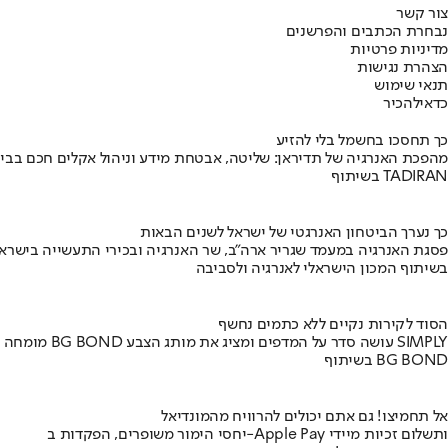
צור קשר
נבחרת הכתבים והפרשנים
מדיניות פרטיות
הצהרת נגישות
תנאי שימוש
כדאי
להכיר
כך תחסכו בחשמל בלי להזיע
מהפכת האנרגיה של תדיראן: שליטה, אבטחת מידע וניהול אקלים חכם בבי
בשיתוף TADIRAN
כך נערך הביטחון האנרגטי של ישראל לשנים הבאות
פסגת האנרגיה במעמד שגריר ארה"ב, שר האנרגיה ובכירי התעשייה בישראל
בשיתוף המכון הישראלי לאנרגיה ולסביבה
הסוד לקירות נקיים ללא כתמים נחשף
מומחה BG BOND עושה סדר על המדפים ומציג את מותג הצבע SIMPLY
בשיתוף BG BOND
אל תחמיצו! גם אתם יכולים להרוויח מהמונדיאל
יחסי הימור משופרים, הפקדות ב-Apple Pay ותשלום זכיות מיידי