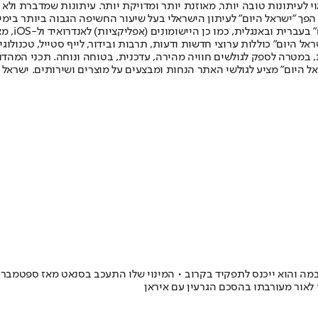
לעיתונות טובה יותר, מאוזנת יותר ומדויקת יותר. עיתונות שמדברת ולא צ
שלום. המהדורה המודפסת הראשונה פורסמה ב-30 ביולי 2007, וב-2010 הפך "ישראל היום" לעיתון הישראלי בעל שי
לחמנוביץ,
ל היום" כוללות ערוצי חדשות ודעות, תרבות ובידור, לייף סטייל, טכנולוגיה
ברית, במטרה לספק לגולשים חוויה מהירה, עדכנית, בטוחה ונוחה. תכני המה
ל היום" מציע לגולשי האתר הנחות ומבצעים על מוצרים ושירותים. ישראל 
וראש הסגל של ברק אובמה והוא ייכנס לתפקיד בקרוב • המינוי שלו התעכב בסנאט מא
 לאור מעורבתו בהסכם הגרעין עם איראן