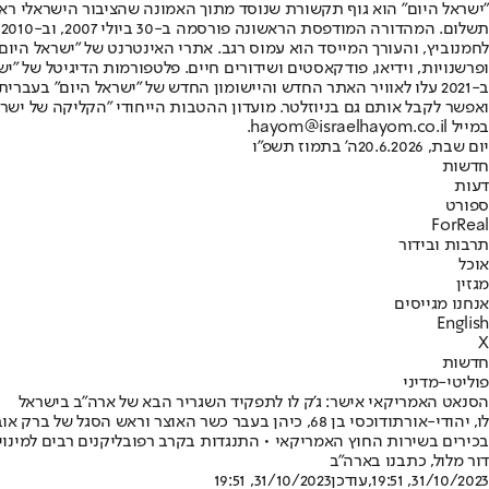
"ישראל היום" הוא גוף תקשורת שנוסד מתוך האמונה שהציבור הישראלי ראוי 
ת
ופרשנויות, וידיאו, פודקאסטים ושידורים חיים. פלטפורמות הדיגיטל של "ישרא
ב-2021 עלו לאוויר האתר החדש והיישומון החדש של "ישראל היום" בע
ואפשר לקבל אותם גם בניוזלטר. מועדון ההטבות הייחודי "הקליקה של ישרא
במייל hayom@israelhayom.co.il.
יום שבת, 20.6.2026
ה' בתמוז תשפ"ו
חדשות
דעות
ספורט
ForReal
תרבות ובידור
אוכל
מגזין
אנחנו מגייסים
English
X
חדשות
פוליטי-מדיני
הסנאט האמריקאי אישר: ג'ק לו לתפקיד השגריר הבא של ארה"ב בישראל
לו, יהודי-אורתודוכסי בן 68, כיהן בעבר כשר האוצר 
בכירים בשירות החוץ האמריקאי • התנגדות בקרב רפובליקנים רבים למינוי
דור מלול, כתבנו בארה"ב
31/10/2023, 19:51
,עודכן
31/10/2023, 19:51