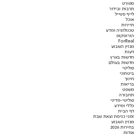
ספורט
תרבות ובידור
לייף סטייל
אוכל
תיירות
טכנולוגיה ומדע
הורוסקופ
ForReal
מגזין השבוע
דעות
חדשות בארץ
חדשות בעולם
פוליטי
ביטחוני
חינוך
בריאות
משפט
תחבורה
פוליטי-מדיני
כללי ומידע
דף הבית
זמני כניסת וצאת שבת
מגזין השבוע
בחירות 2026
אודות