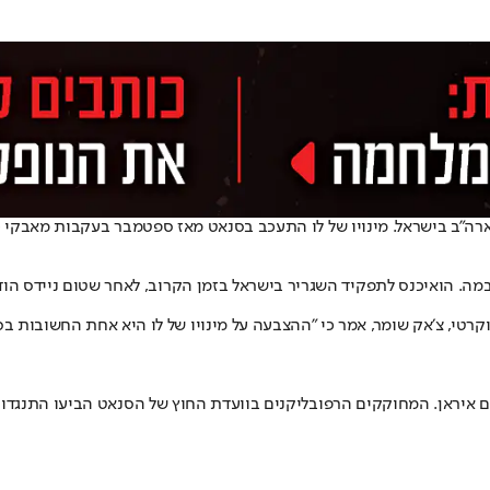
רה״ב בישראל. מינויו של לו התעכב בסנאט מאז ספטמבר בעקבות מאבקי כו
יכנס לתפקיד השגריר בישראל בזמן הקרוב
, לאחר שטום ניידס הו
של 53 מול 4 מתנגדים. מנהיג הרוב הדמוקרטי, צ׳אק שומר, אמר כי ״ההצבעה על מינויו של לו 
ם איראן. המחוקקים הרפובליקנים בוועדת החוץ של הסנאט הביעו התנגדות 