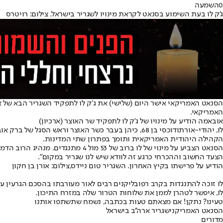
0
השמעה
ג'ק לו בעת השימוע בסנאט לקראת מינויו לשגריר בישראל. צילום: רויטרס
הסנאט האמריקאי אישר היום (שלישי) את ג׳ק לו לתפקיד השגריר הבא של א
האמריקאי.
אובאמה הודיע על מינויו של ג'ק לו לתפקיד שר האוצר (ארכיון)
לו, יהודי-אורתודוכסי בן 68, כיהן בעבר כשר האוצר וראש הסגל של ברק אובמה. הוא
הקהילה היהודית האמריקאית ותומך בפתרון שתי המדינות.
הסנאט הצביע על מינוי של לו ברוב 
הצעד החשוב וההכרחי כרגע זה לוודא שיש לנו שגריר במקום״.
הודיע על פרישתו בקיץ האחרון. השגריר טום ניידס,צילום: אורן בן חקון
לו זוכה להתנגדות בקרב רפובליקנים רבים לאור מעורבתו בהסכם הגרעין ע
לו, איפשר לטהרן לממן את שלוחות הטרור שלה במזרח התיכון.
טעינו? נתקן! אם מצאתם טעות בכתבה, נשמח שתשתפו אותנו
הסנאט האמריקני
שגריר ארה''ב בישראל
מדורים