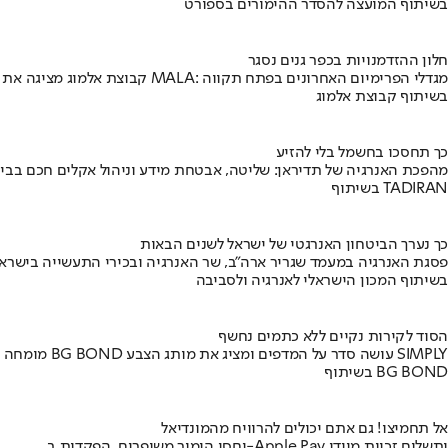
בשיתוף המועצה להסדר ההימורים בספורט
חלון ההזדמנויות בכפר גנים נסגר
קבוצת אלמוג מציגה את פרויקט MALA: מגדלי הפרימיום האחרונים בפתח תקווה
בשיתוף קבוצת אלמוג
כך תחסכו בחשמל בלי להזיע
מהפכת האנרגיה של תדיראן: שליטה, אבטחת מידע וניהול אקלים חכם בבי
בשיתוף TADIRAN
כך נערך הביטחון האנרגטי של ישראל לשנים הבאות
פסגת האנרגיה במעמד שגריר ארה"ב, שר האנרגיה ובכירי התעשייה בישראל
בשיתוף המכון הישראלי לאנרגיה ולסביבה
הסוד לקירות נקיים ללא כתמים נחשף
מומחה BG BOND עושה סדר על המדפים ומציג את מותג הצבע SIMPLY
בשיתוף BG BOND
אל תחמיצו! גם אתם יכולים להרוויח מהמונדיאל
יחסי הימור משופרים, הפקדות ב-Apple Pay ותשלום זכיות מיידי