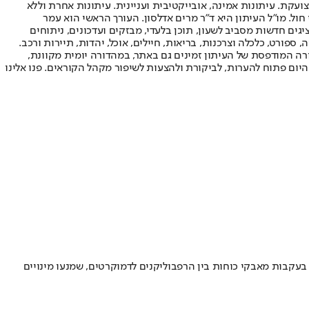
ועקת. עיתונות אמינה, אובייקטיבית ועניינית. עיתונות אחרת וללא
עור החשיפה הגבוה ביותר בימי חול. מו"ל העיתון היא ד"ר מרים אדלסון. העורך הראשי הוא עמר
 והעורך המייסד הוא עמוס רגב. אתרי האינטרנט של "ישראל היום" בעברית ובאנגלית, כמו כן היישומונים (אפליקציות) לאנדרואיד ול-iOS, מציגים חדשות מסביב לשעון, תוכן בלעדי, מבזקים ועדכונים, ניתוחים
, ספורט, כלכלה וצרכנות, בריאות, חיילים, אוכל, יהדות, תיירות ורכב.
דורה המודפסת של העיתון זמינים גם באתר, במהדורה יומית מקוונת,
היום פתוח להערות, לביקורת ולהצעות לשיפור מקהל הקוראים. פנו אלינו
ז ספטמבר בעקבות מאבקי כוחות בין הרפבוליקנים לדמוקרטים, שמנעו מינויים