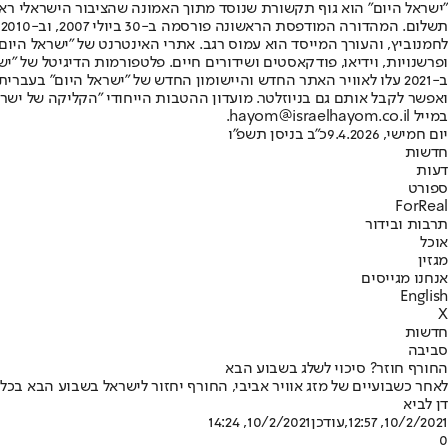
"ישראל היום" הוא גוף תקשורת שנוסד מתוך האמונה שהציבור הישראלי ראוי 
ת
ופרשנויות, וידיאו, פודקאסטים ושידורים חיים. פלטפורמות הדיגיטל של "ישרא
ב-2021 עלו לאוויר האתר החדש והיישומון החדש של "ישראל היום" בע
ואפשר לקבל אותם גם בניוזלטר. מועדון ההטבות הייחודי "הקליקה של ישרא
במייל hayom@israelhayom.co.il.
יום חמישי, 9.4.2026
כ"ב בניסן תשפ"ו
חדשות
דעות
ספורט
ForReal
תרבות ובידור
אוכל
מגזין
אנחנו מגייסים
English
X
חדשות
סביבה
החורף חוזר? סיכוי לשלג בשבוע הבא
לאחר כשבועיים של מזג אוויר אביבי, החורף יחזור לישראל בשבוע הבא בכ
דן לביא
10/2/2021, 12:57
,עודכן
10/2/2021, 14:24
0