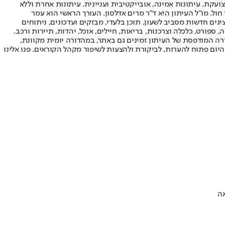
ועקת. עיתונות אמינה, אובייקטיבית ועניינית. עיתונות אחרת וללא
עור החשיפה הגבוה ביותר בימי חול. מו"ל העיתון היא ד"ר מרים אדלסון. העורך הראשי הוא עמר
 והעורך המייסד הוא עמוס רגב. אתרי האינטרנט של "ישראל היום" בעברית ובאנגלית, כמו כן היישומונים (אפליקציות) לאנדרואיד ול-iOS, מציגים חדשות מסביב לשעון, תוכן בלעדי, מבזקים ועדכונים, ניתוחים
, ספורט, כלכלה וצרכנות, בריאות, חיילים, אוכל, יהדות, תיירות ורכב.
דורה המודפסת של העיתון זמינים גם באתר, במהדורה יומית מקוונת,
היום פתוח להערות, לביקורת ולהצעות לשיפור מקהל הקוראים. פנו אלינו
אה