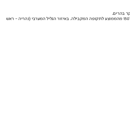
קר בהרים.
על פי נתוני השירות המטאורולוגי, סיכום נתוני המשקעים עד עתה מעלה כי כמויות הגשם מתחילת העונה גבוהות מהממוצע בצפון הארץ עם 120%-150% מהממוצע לתקופה המקבילה. באיזור הגליל המערבי (נהריה - ראש