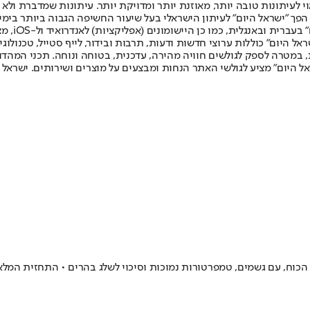
לעיתונות טובה יותר, מאוזנת יותר ומדויקת יותר. עיתונות שמדברת ולא צ
שלום. המהדורה המודפסת הראשונה פורסמה ב-30 ביולי 2007, וב-2010 הפך "ישראל היום" לעיתון הישראלי בעל שי
לחמנוביץ,
ל היום" כוללות ערוצי חדשות ודעות, תרבות ובידור, לייף סטייל, טכנולוגיה
ברית, במטרה לספק לגולשים חוויה מהירה, עדכנית, בטוחה ונוחה. תכני המה
ל היום" מציע לגולשי האתר הנחות ומבצעים על מוצרים ושירותים. ישראל 
ל הכוח, עם גשמים, טמפרטורות נמוכות וסיכוי לשלג בהרים • התחזית המל