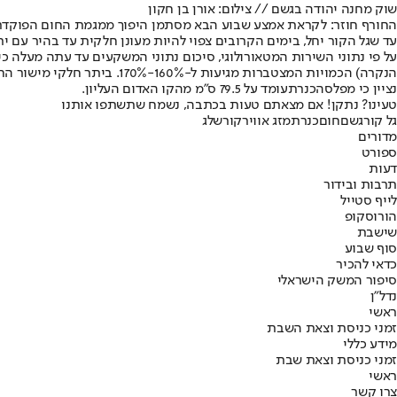
שוק מחנה יהודה בגשם // צילום: אורן בן חקון
החורף חוזר: לקראת אמצע שבוע הבא מסתמן היפוך ממגמת החום הפוקדת א
עד שגל הקור יחל, בימים הקרובים צפוי להיות מעונן חלקית עד בהיר עם י
הנקרה) הכמויות המצטברות מגיעות ל-160%-170%. ביתר חלקי מישור החוף ירדו כמויות משקעים בגובה של עד 85% מגשמי העונה כולה.
נציין כי מפלס
הכנרת
עומד על 79.5 ס"מ מהקו האדום העליון.
טעינו? נתקן! אם מצאתם טעות בכתבה, נשמח שתשתפו אותנו
גל קור
גשם
חום
כנרת
מזג אוויר
קור
שלג
מדורים
ספורט
דעות
תרבות ובידור
לייף סטייל
הורוסקופ
שישבת
סוף שבוע
כדאי להכיר
סיפור המשק הישראלי
נדל"ן
ראשי
זמני כניסת וצאת השבת
מידע כללי
זמני כניסת וצאת שבת
ראשי
צרו קשר