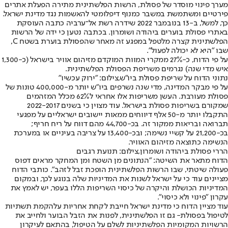
מערך פינוי מוסדר של פסולת, הרשות הפלשתינית מתירה הפעלת אתרים
פירטיים ומשתמשת במשבר כמנוף דיפלומטי להאשמות נגד מדינת ישראל.
כך, למשל, ב-13 בנובמבר 2022 שידרה רשת אל־ערביה כתבה העוסקת
באתרי פסולת בוערים ביהודה ושומרון. בכתבה נטען כי ידה של הרשות
הפלשתינית קצרה מלטפל במפגע זה מאחר שהפסולת בוערת בשטח C,
שבו "היא לא יכולה לפעול".
על פי הדוח, כ-27% ממקרי המוות המוקדם מזיהום אוויר בישראל (כ-1,300
איש מדי שנה) נגרמים משריפת הפסולת הפלשתינית.
נתוני הדוח על שריפת פסולת ביו"ש,צילום: "ירוק עכשיו"
על פי מבקר המדינה, מדי שנה נשרפים ביו"ש יותר מ-400,000 טונות של
פסולת מעורבת. העשן משריפות אלו אחראי ל62% מכלל המזהמים
שמקורם בשריפות פסולת בישראל. עוד מצוין כי בשנים 2022-2017
התקבלו יותר מ-50 אלף דיווחים ממאות יישובים ישראליים על מפגעי
תברואה ובריאות ממקור זה. בכ-44,700 מהם דווח על ריח חריף;
בכ-21,200 על קשיי נשימה; ובכ-13,400 על צריבה בעיניים או במערכת
הנשימה כתוצאה מזיהום האוויר.
הררי פסולת ביהודה ושומרון,צילום: תנועת רגבים
הדוח מתאר את השיטה: "הנתונים מן השטח ומן המחקר מראים דפוס
פעולה שיטתי, שבו הרשות הפלשתינית הופכת זבל לזהב". כותבי הדוח
מציינים עוד כי על ישראל לשנות את המדיניות שלה בנוגע לכך, ובמקום
המדיניות הכושלת והיקרה של כיסוי השריפות הללו בעפר, יש לאמץ את
עקרון "פינוי ולא כיסוי".
עוד מציין הדוח כי מדינת ישראל חייבת לקחת אחריות על
הקמת תשתיות
לטיפול בפסולת
- גם זו הפלשתינית, לפנות את הזבל הבוער ולחייב את
הרשויות המקומיות הפלשתיניות לשלם על הטיפול, בהתאם לעיקרון