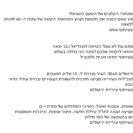
מאחורי הקלעים של הטעם הישראלי
איך אסם הפכה את תקופת הצנע והמחסור הקשה של שנות ה-40 למותג
לאומי?
בשיתוף אסם
אתם עוד לא שם? הטיסה למונדיאל כבר יצאה
יונדאי לוקחת אתכם לבמה הכי גדולה בעולם
בשיתוף יונדאי מבית כלמוביל
ירושלים 2040: העיר נערכת ל- 1.5 מליון תושבים
מנכ"לית העירייה מציגה תוכנית להשארת הצעירים ובניית עתיד הדור
הבא
בשיתוף עיריית ירושלים
שופינג, אמנות ואוכל: המרכז המתחדש של מזרח י-ם
קפיצה קטנה לחו"ל: טיילת חדשה, מיצגי אמנות, וכיכרות משופצות
בהשקעה של 100 מיליון ₪
בשיתוף עיריית ירושלים