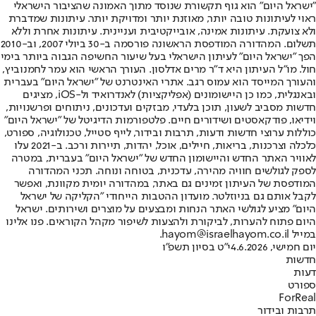
"ישראל היום" הוא גוף תקשורת שנוסד מתוך האמונה שהציבור הישראלי
ראוי לעיתונות טובה יותר, מאוזנת יותר ומדויקת יותר. עיתונות שמדברת
ולא צועקת. עיתונות אמינה, אובייקטיבית ועניינית. עיתונות אחרת וללא
תשלום. המהדורה המודפסת הראשונה פורסמה ב-30 ביולי 2007, וב-2010
הפך "ישראל היום" לעיתון הישראלי בעל שיעור החשיפה הגבוה ביותר בימי
חול. מו"ל העיתון היא ד"ר מרים אדלסון. העורך הראשי הוא עמר לחמנוביץ,
והעורך המייסד הוא עמוס רגב. אתרי האינטרנט של "ישראל היום" בעברית
ובאנגלית, כמו כן היישומונים (אפליקציות) לאנדרואיד ול-iOS, מציגים
חדשות מסביב לשעון, תוכן בלעדי, מבזקים ועדכונים, ניתוחים ופרשנויות,
וידיאו, פודקאסטים ושידורים חיים. פלטפורמות הדיגיטל של "ישראל היום"
כוללות ערוצי חדשות ודעות, תרבות ובידור, לייף סטייל, טכנולוגיה, ספורט,
כלכלה וצרכנות, בריאות, חיילים, אוכל, יהדות, תיירות ורכב. ב-2021 עלו
לאוויר האתר החדש והיישומון החדש של "ישראל היום" בעברית, במטרה
לספק לגולשים חוויה מהירה, עדכנית, בטוחה ונוחה. תכני המהדורה
המודפסת של העיתון זמינים גם באתר, במהדורה יומית מקוונת, ואפשר
לקבל אותם גם בניוזלטר. מועדון ההטבות הייחודי "הקליקה של ישראל
היום" מציע לגולשי האתר הנחות ומבצעים על מוצרים ושירותים. ישראל
היום פתוח להערות, לביקורת ולהצעות לשיפור מקהל הקוראים. פנו אלינו
במייל hayom@israelhayom.co.il.
יום חמישי, 4.6.2026
י"ט בסיון תשפ"ו
חדשות
דעות
ספורט
ForReal
תרבות ובידור