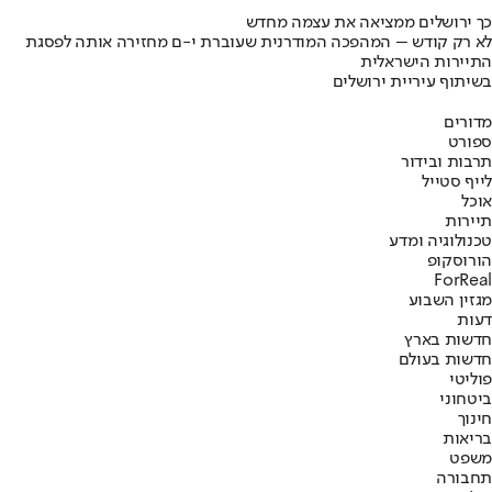
כך ירושלים ממציאה את עצמה מחדש
לא רק קודש – המהפכה המודרנית שעוברת י-ם מחזירה אותה לפסגת
התיירות הישראלית
בשיתוף עיריית ירושלים
מדורים
ספורט
תרבות ובידור
לייף סטייל
אוכל
תיירות
טכנולוגיה ומדע
הורוסקופ
ForReal
מגזין השבוע
דעות
חדשות בארץ
חדשות בעולם
פוליטי
ביטחוני
חינוך
בריאות
משפט
תחבורה