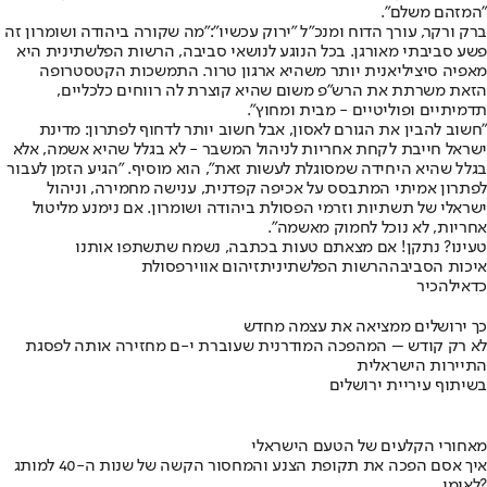
"המזהם משלם".
ברק ורקר, עורך הדוח ומנכ"ל "ירוק עכשיו":
"מה שקורה ביהודה ושומרון זה
פשע סביבתי מאורגן. בכל הנוגע לנושאי סביבה, הרשות הפלשתינית היא
מאפיה סיציליאנית יותר משהיא ארגון טרור. התמשכות הקטסטרופה
הזאת משרתת את הרש"פ משום שהיא קוצרת לה רווחים כלכליים,
תדמיתיים ופוליטיים - מבית ומחוץ".
"חשוב להבין את הגורם לאסון, אבל חשוב יותר לדחוף לפתרון: מדינת
ישראל חייבת לקחת אחריות לניהול המשבר - לא בגלל שהיא אשמה, אלא
בגלל שהיא היחידה שמסוגלת לעשות זאת", הוא מוסיף. "הגיע הזמן לעבור
לפתרון אמיתי המתבסס על אכיפה קפדנית, ענישה מחמירה, וניהול
ישראלי של תשתיות וזרמי הפסולת ביהודה ושומרון. אם נימנע מליטול
אחריות, לא נוכל לחמוק מאשמה".
טעינו? נתקן! אם מצאתם טעות בכתבה, נשמח שתשתפו אותנו
איכות הסביבה
הרשות הפלשתינית
זיהום אוויר
פסולת
כדאי
להכיר
כך ירושלים ממציאה את עצמה מחדש
לא רק קודש – המהפכה המודרנית שעוברת י-ם מחזירה אותה לפסגת
התיירות הישראלית
בשיתוף עיריית ירושלים
מאחורי הקלעים של הטעם הישראלי
איך אסם הפכה את תקופת הצנע והמחסור הקשה של שנות ה-40 למותג
לאומי?