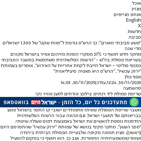
אוכל
מגזין
אנחנו מגייסים
English
X
חדשות
סביבה
"פשע סביבתי מאורגן": כך הרש"פ גורמת ל"מוות שקט" של 1,300 ישראלים
מדי שנה
מחקר חדש חושף כי 27% ממקרי המוות מזיהום אוויר בישראל מקורם
בשריפת פסולת ביו"ש • "הרשות הפלשתינית משתמשת במשבר הסביבתי
כמנוף פוליטי - ישראל חייבת לקחת אחריות על האירוע", אומרים בעמותת
"ירוק עכשיו", "הרש"פ היא מאפיה סיציליאנית"
אסף גולן
30/11/2025, 12:24
,עודכן
30/11/2025, 14:03
0
השמעה
שריפת פסולת ליד רנתיס. צילום: אזרחים למען אוויר נקי
משבר שריפת הפסולת שאיתו מתמודדים ישובי קו התפר בישראל פוגע
בבריאותם של תושבי ישראל, וגם מהווה עבור הרשות הפלשתינית
הזדמנות נוספת להאשים את ישראל באמצעות דפוס פעולה שיטתי.
"מסך העשן", מחקר מקיף בנושא של עמותת "ירוק עכשיו" שהתפרסם היום
(ראשון), מציג תמונה מקיפה של
בעיית הפסולת הביתית ביהודה
ושומרון
ומשמעויותיה החמורות. אגב כך, הוא חושף כי במקום להפעיל