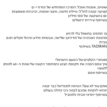
שופינג, אמנות ואוכל: המרכז המתחדש של מזרח י-ם
קפיצה קטנה לחו"ל: טיילת חדשה, מיצגי אמנות, וכיכרות משופצות
בהשקעה של 100 מיליון ₪
בשיתוף עיריית ירושלים
כך תחסכו בחשמל בלי להזיע
מהפכת האנרגיה של תדיראן: שליטה, אבטחת מידע וניהול אקלים חכם
בבית
בשיתוף TADIRAN
מאחורי הקלעים של הטעם הישראלי
איך אסם הפכה את תקופת הצנע והמחסור הקשה של שנות ה-40 למותג
לאומי?
בשיתוף אסם
אתם עוד לא שם? הטיסה למונדיאל כבר יצאה
יונדאי לוקחת אתכם לבמה הכי גדולה בעולם
בשיתוף יונדאי מבית כלמוביל