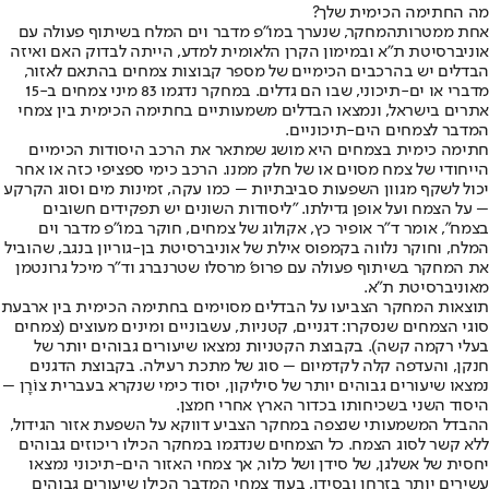
מה החתימה הכימית שלך?
אחת ממטרות
המחקר
, שנערך במו"פ מדבר וים המלח בשיתוף פעולה עם
אוניברסיטת ת"א ובמימון הקרן הלאומית למדע, הייתה לבדוק האם ואיזה
הבדלים יש בהרכבים הכימיים של מספר קבוצות צמחים בהתאם לאזור,
מדברי או ים-תיכוני, שבו הם גדלים. במחקר נדגמו 83 מיני צמחים ב-15
אתרים בישראל, ונמצאו הבדלים משמעותיים בחתימה הכימית בין צמחי
המדבר לצמחים הים-תיכוניים.
חתימה כימית בצמחים היא מושג שמתאר את הרכב היסודות הכימיים
הייחודי של צמח מסוים או של חלק ממנו. הרכב כימי ספציפי כזה או אחר
יכול לשקף מגוון השפעות סביבתיות – כמו עקה, זמינות מים וסוג הקרקע
– על הצמח ועל אופן גדילתו. "ליסודות השונים יש תפקידים חשובים
בצמח", אומר ד"ר אופיר כץ, אקולוג של צמחים, חוקר במו"פ מדבר וים
המלח, וחוקר נלווה בקמפוס אילת של אוניברסיטת בן-גוריון בנגב, שהוביל
את המחקר בשיתוף פעולה עם פרופ' מרסלו שטרנברג וד"ר מיכל גרונטמן
מאוניברסיטת ת"א.
תוצאות המחקר הצביעו על הבדלים מסוימים בחתימה הכימית בין ארבעת
סוגי הצמחים שנסקרו: דגניים, קטניות, עשבוניים ומינים מעוצים (צמחים
בעלי רקמה קשה). בקבוצת הקטניות נמצאו שיעורים גבוהים יותר של
חנקן, והעדפה קלה לקדמיום – סוג של מתכת רעילה. בקבוצת הדגנים
נמצאו שיעורים גבוהים יותר של סיליקון, יסוד כימי שנקרא בעברית צוֹרָן –
היסוד השני בשכיחותו בכדור הארץ אחרי חמצן.
ההבדל המשמעותי שנצפה במחקר הצביע דווקא על השפעת אזור הגידול,
ללא קשר לסוג הצמח. כל הצמחים שנדגמו במחקר הכילו ריכוזים גבוהים
יחסית של אשלגן, של סידן ושל כלור, אך צמחי האזור הים-תיכוני נמצאו
עשירים יותר בזרחן ובסידן, בעוד צמחי המדבר הכילו שיעורים גבוהים