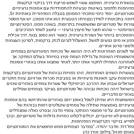
בנשורת גרעינית. הממצא עשוי לשמש פריצת דרך בניקוי קרקעות
מזוהמות ולתמוך בשיטות טבעיות להתמודדות עם אסונות גרעיניים.
סטרונציום, יסוד כימי מתכתי המסומן בטבלה המחזורית באותיות Sr,
דומה בתכונותיו לסידן ובצורתו הטבעית הוא אינו מסוכן. יש אף מספר
צורות של סטרונציום שמשמשות בתרופות. בשונה ממנו, הסטרונציום
הסינתטי – שהוא תוצר של פיצוץ גרעיני – נחשב לאחד המרכיבים
המסוכנים ביותר של נשורת גרעינית. כאשר הוא נספג בגוף, דרך אכילת
מזון או מים נגועים למשל, הוא
עלול לגרום לנזק ברקמות, לסרטן העצמות
ולסוגי סרטן אחרים
.
עד לשנים האחרונות לא היה הנושא של נוכחות הסטרונציום בצמחים
והשפעותיו השונות על גדילת הצמח נפוץ במיוחד בעולם המחקר, אך
לאחרונה התחילו לחקור אותו יותר, לאחר שמצאו אותו באזורי אסונות
גרעיניים.
בעשרות השנים האחרונות, זוהו כמויות גבוהות של סטרונציום בקרקעות
מזוהמות עקב תאונות גרעיניות או בסביבת מכרות אורניום. צוות חוקרים
ישראלים שבחן את ההרכב הכימיקלי של עשרות צמחים באזורים שונים
בישראל זיהה נוכחות גבוהה של סטרונציום בעיקר בצמחים שגדלים
באזורים מדבריים.
המשמעות היא שניתן לטפל באופן יזום באזורים שהתרחשו בהם אסונות
גרעיניים באמצעות שתילה של צמחים שקולטים רמות גבוהות של
סטרונציום. על פי ממצאי המחקר, צמחי מדבר, ובפרט כאלה שמגודלים
בתנאים לא-מיטביים, יכולים לקלוט כמויות גדולות של סטרונציום, ובכך
לסייע בניקוי הקרקעות המזוהמות.
נחל דוד, מדבר יהודה. "במדבר הצמחים ממש מחפשים את הסטרונציום
באופן מכוון",צילום: אורן כהן