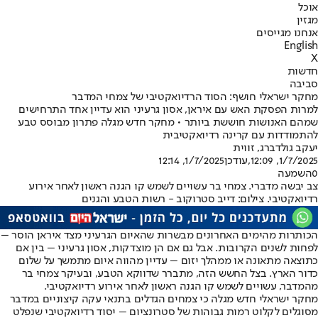
אוכל
מגזין
אנחנו מגייסים
English
X
חדשות
סביבה
מחקר ישראלי חושף: הסוד הרדיואקטיבי של צמחי המדבר
למרות הפסקת האש עם איראן, אסון גרעיני הוא עדיין אחד התרחישים
שמהם האנושות חוששת ביותר • מחקר חדש מגלה פתרון מבוסס טבע
להתמודדות עם קרינה רדיואקטיבית
יעקב גולדברג, זווית
1/7/2025, 12:09
,עודכן
1/7/2025, 12:14
0
השמעה
צב יבשה מדברי. צמחי בר עשויים לשמש קו הגנה ראשון לאחר אירוע
רדיואקטיבי. צילום: דייב סטרוקוב - רשות הטבע והגנים
הכותרות מהימים האחרונים מבשרות שהאיום הגרעיני מצד איראן הוסר –
לפחות לשנים הקרובות. אבל גם אם הן מוצדקות, אסון גרעיני – בין אם
כתוצאה מתאונה או ממהלך יזום – עדיין מהווה איום מתמשך על שלום
כדור הארץ. בצל החשש הזה, מתברר שדווקא הטבע, ובעיקר צמחי בר
מהמדבר, עשויים לשמש קו הגנה ראשון לאחר אירוע רדיואקטיבי.
מחקר ישראלי חדש מגלה כי צמחים הגדלים בתנאי עקה קיצוניים במדבר
מסוגלים לקלוט רמות גבוהות של סטרונציום – יסוד רדיואקטיבי שנפלט