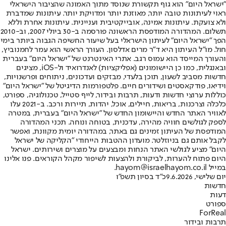
"ישראל היום" הוא גוף תקשורת שנוסד מתוך האמונה שהציבור הישראלי
ראוי לעיתונות טובה יותר, מאוזנת יותר ומדויקת יותר. עיתונות שמדברת
ולא צועקת. עיתונות אמינה, אובייקטיבית ועניינית. עיתונות אחרת וללא
תשלום. המהדורה המודפסת הראשונה פורסמה ב-30 ביולי 2007, וב-2010
הפך "ישראל היום" לעיתון הישראלי בעל שיעור החשיפה הגבוה ביותר בימי
חול. מו"ל העיתון היא ד"ר מרים אדלסון. העורך הראשי הוא עמר לחמנוביץ,
והעורך המייסד הוא עמוס רגב. אתרי האינטרנט של "ישראל היום" בעברית
ובאנגלית, כמו כן היישומונים (אפליקציות) לאנדרואיד ול-iOS, מציגים
חדשות מסביב לשעון, תוכן בלעדי, מבזקים ועדכונים, ניתוחים ופרשנויות,
וידיאו, פודקאסטים ושידורים חיים. פלטפורמות הדיגיטל של "ישראל היום"
כוללות ערוצי חדשות ודעות, תרבות ובידור, לייף סטייל, טכנולוגיה, ספורט,
כלכלה וצרכנות, בריאות, חיילים, אוכל, יהדות, תיירות ורכב. ב-2021 עלו
לאוויר האתר החדש והיישומון החדש של "ישראל היום" בעברית, במטרה
לספק לגולשים חוויה מהירה, עדכנית, בטוחה ונוחה. תכני המהדורה
המודפסת של העיתון זמינים גם באתר, במהדורה יומית מקוונת, ואפשר
לקבל אותם גם בניוזלטר. מועדון ההטבות הייחודי "הקליקה של ישראל
היום" מציע לגולשי האתר הנחות ומבצעים על מוצרים ושירותים. ישראל
היום פתוח להערות, לביקורת ולהצעות לשיפור מקהל הקוראים. פנו אלינו
במייל hayom@israelhayom.co.il.
יום שלישי, 9.6.2026
כ"ד בסיון תשפ"ו
חדשות
דעות
ספורט
ForReal
תרבות ובידור