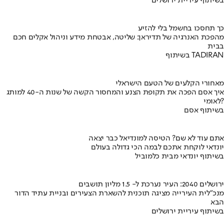
בשיתוף עיריית ירושלים
כך תחסכו בחשמל בלי להזיע
מהפכת האנרגיה של תדיראן: שליטה, אבטחת מידע וניהול אקלים חכם
בבית
בשיתוף TADIRAN
מאחורי הקלעים של הטעם הישראלי
איך אסם הפכה את תקופת הצנע והמחסור הקשה של שנות ה-40 למותג
לאומי?
בשיתוף אסם
אתם עוד לא שם? הטיסה למונדיאל כבר יצאה
יונדאי לוקחת אתכם לבמה הכי גדולה בעולם
בשיתוף יונדאי מבית כלמוביל
ירושלים 2040: העיר נערכת ל- 1.5 מליון תושבים
מנכ"לית העירייה מציגה תוכנית להשארת הצעירים ובניית עתיד הדור
הבא
בשיתוף עיריית ירושלים