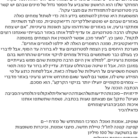
המחקר שלנו הוא הראשון שהצביע על מספר גדול של מינים שבהם יש קשר
בין סטרונציום להתמודדות עם מצבי עקה".
המשמעות היא שניתן להשתמש בידע הזה כדי לשתול צמחים כאלה
באזורים שבהם יש פוטנציאל
לקרינה רדיואקטיבית
, כמו לצד תשתיות
ומתקני גרעין, או באזורים שהזדהמו עקב תאונות גרעיניות. "אם יש צמח
שקולט הרבה סטרונציום, אז עדיף לגדל אותו באזור הבעייתי שאנחנו רוצים
לנקות", טוען כץ. "לאחר מכן, אפשר להטמין את הצמחים במטמנה
רדיואקטיבית, ממנה החומרים האלה לא ידלפו לאזורים אחרים״.
מערכת היחסים בין הצמח לסטרונציום עוד לא ברורה עד הסוף, אבל לדברי
כץ בעולם כבר משתמשים בגידול צמחים לניקוי אזורים שהתרחשו בהם
אסונות גרעיניים. "למזלנו אין היום הרבה מקומות שהם ממש בעייתיים
במובן הזה, אבל זו שיטה שבהחלט עובדת. עדיין לא ברור עד כמה תנאי
השטח משפיעים על היעילות של פעולה כזאת, אבל לפחות כרגע על פי
המידע שיש לנו, אפשר גם לשער שאם מתרחש אירוע גרעיני באזור מדברי
– צמחים מקומיים יועילו יותר בניקוי הקרקע", הוא מסכם.
הכתבה הוכנה על
ידי
זווית
–
סוכנות
הידיעות
של
האגודה
הישראלית
לאקולוגיה
ולמדעי
הסביבה
טעינו? נתקן! אם מצאתם טעות בכתבה, נשמח שתשתפו אותנו
איכות הסביבה
גרעין
צמחים
כדאי
להכיר
שופינג, אמנות ואוכל: המרכז המתחדש של מזרח י-ם
קפיצה קטנה לחו"ל: טיילת חדשה, מיצגי אמנות, וכיכרות משופצות
בהשקעה של 100 מיליון ₪