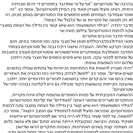
בהרבה של סטרונציום. "אף על פי שמדובר בחומרים די זהים מבחינה
כימית, ראינו פיצול מעניין מאוד בין הסידן לסטרונציום", אומר כץ. "זה
אומר שבמדבר הצמחים ממש מחפשים את הסטרונציום באופן מכוון, וזו
לא רק תוצאה של מקריות או של 'בלבול' של הצמח".
מדבר יהודה. "הגילוי המשמעותי הוא שיש קשר בין גדילה של הצמח במצבי
עקה לכמות הסטרונציום",צילום: משה שי
צמחי מדבר אוהבים אתגרים
תנאי הגידול
במדבר
כוללים מגוון של מצבי עקה כמו מחסור במים, חום
קיצוני וקרקע מלוחה. העובדה שישנו ריכוז גבוה של סטרונציום בצמחי
המדבר, משתלבת עם
מחקרים אחרים
שהראו שסטרונציום מעורב בתגובות
של צמחים לתנאי עקה. מובן שיש סוגים נוספים של מצבי עקה וייתכן
שלהם יהיו השפעות שונות.
"יהיה מעניין להשוות את החתימות הכימיות של צמחים שגדלו בתנאים
קשים אחרים", אומר כץ. "למשל, לבדוק במדינה כמו נורבגיה את האזורים
שאין בהם אור והם קרים יותר בהשוואה לאזורים הדרומיים יותר. ייתכן
שהעקה הקיימת בהשפעת הקור מובילה גם היא לקליטה גבוהה יותר של
סטרונציום".
ההשפעה הסביבתית על כמות החומרים שהצמח קולט אינה מקרית,
והחוקרים מעריכים שתנאי העקה "מעודדים" את קליטת הסטרונציום.
"הגילוי המשמעותי הוא שיש קשר בין גדילה של הצמח במצבי עקה לכמות
הסטרונציום, שכנראה מועיל לצמח להתמודד עם המצב הקשה", אומר כץ.
"למעשה, עד לפני עשור בכלל לא היה ברור אם לסטרונציום יש איזשהו
תפקיד בצמח, והגישה המקובלת הייתה שהוא ׳סתם׳ שם ולא עושה כלום.
זה השתנה קצת בשנים האחרונות, כשכמה מחקרים הראו שדישון
בסטרונציום מסייע לצמחים מסוימים לצמוח טוב יותר תחת תנאי עקה.