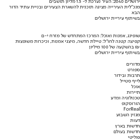
ירושלים 2040: העיר נערכת ל- 1.5 מליון תושבים
מנכ"לית העירייה מציגה תוכנית להשארת הצעירים ובניית עתיד הדור
הבא
בשיתוף עיריית ירושלים
שופינג, אמנות ואוכל: המרכז המתחדש של מזרח י-ם
קפיצה קטנה לחו"ל: טיילת חדשה, מיצגי אמנות, וכיכרות משופצות
בהשקעה של 100 מיליון ₪
בשיתוף עיריית ירושלים
מדורים
ספורט
תרבות ובידור
לייף סטייל
אוכל
תיירות
טכנולוגיה ומדע
הורוסקופ
ForReal
מגזין השבוע
דעות
חדשות בארץ
חדשות בעולם
פוליטי