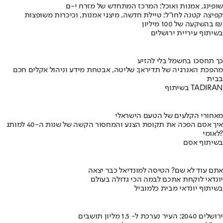
שופינג, אמנות ואוכל: המרכז המתחדש של מזרח י-ם
קפיצה קטנה לחו"ל: טיילת חדשה, מיצגי אמנות, וכיכרות משופצות
בהשקעה של 100 מיליון ₪
בשיתוף עיריית ירושלים
כך תחסכו בחשמל בלי להזיע
מהפכת האנרגיה של תדיראן: שליטה, אבטחת מידע וניהול אקלים חכם
בבית
בשיתוף TADIRAN
מאחורי הקלעים של הטעם הישראלי
איך אסם הפכה את תקופת הצנע והמחסור הקשה של שנות ה-40 למותג
לאומי?
בשיתוף אסם
אתם עוד לא שם? הטיסה למונדיאל כבר יצאה
יונדאי לוקחת אתכם לבמה הכי גדולה בעולם
בשיתוף יונדאי מבית כלמוביל
ירושלים 2040: העיר נערכת ל- 1.5 מליון תושבים