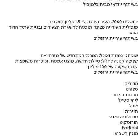
בשיתוף יונדאי מבית כלמוביל
ירושלים 2040: העיר נערכת ל- 1.5 מליון תושבים
מנכ"לית העירייה מציגה תוכנית להשארת הצעירים ובניית עתיד הדור
הבא
בשיתוף עיריית ירושלים
שופינג, אמנות ואוכל: המרכז המתחדש של מזרח י-ם
קפיצה קטנה לחו"ל: טיילת חדשה, מיצגי אמנות, וכיכרות משופצות
בהשקעה של 100 מיליון ₪
בשיתוף עיריית ירושלים
מדורים
ספורט
תרבות ובידור
לייף סטייל
אוכל
תיירות
טכנולוגיה ומדע
הורוסקופ
ForReal
מגזין השבוע