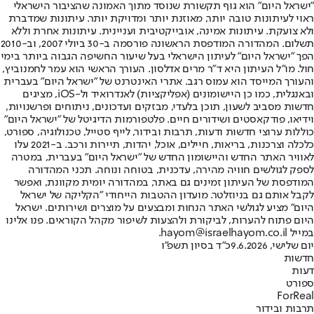
"ישראל היום" הוא גוף תקשורת שנוסד מתוך האמונה שהציבור הישראלי
ראוי לעיתונות טובה יותר, מאוזנת יותר ומדויקת יותר. עיתונות שמדברת
ולא צועקת. עיתונות אמינה, אובייקטיבית ועניינית. עיתונות אחרת וללא
תשלום. המהדורה המודפסת הראשונה פורסמה ב-30 ביולי 2007, וב-2010
הפך "ישראל היום" לעיתון הישראלי בעל שיעור החשיפה הגבוה ביותר בימי
חול. מו"ל העיתון היא ד"ר מרים אדלסון. העורך הראשי הוא עמר לחמנוביץ,
והעורך המייסד הוא עמוס רגב. אתרי האינטרנט של "ישראל היום" בעברית
ובאנגלית, כמו כן היישומונים (אפליקציות) לאנדרואיד ול-iOS, מציגים
חדשות מסביב לשעון, תוכן בלעדי, מבזקים ועדכונים, ניתוחים ופרשנויות,
וידיאו, פודקאסטים ושידורים חיים. פלטפורמות הדיגיטל של "ישראל היום"
כוללות ערוצי חדשות ודעות, תרבות ובידור, לייף סטייל, טכנולוגיה, ספורט,
כלכלה וצרכנות, בריאות, חיילים, אוכל, יהדות, תיירות ורכב. ב-2021 עלו
לאוויר האתר החדש והיישומון החדש של "ישראל היום" בעברית, במטרה
לספק לגולשים חוויה מהירה, עדכנית, בטוחה ונוחה. תכני המהדורה
המודפסת של העיתון זמינים גם באתר, במהדורה יומית מקוונת, ואפשר
לקבל אותם גם בניוזלטר. מועדון ההטבות הייחודי "הקליקה של ישראל
היום" מציע לגולשי האתר הנחות ומבצעים על מוצרים ושירותים. ישראל
היום פתוח להערות, לביקורת ולהצעות לשיפור מקהל הקוראים. פנו אלינו
במייל hayom@israelhayom.co.il.
יום שלישי, 9.6.2026
כ"ד בסיון תשפ"ו
חדשות
דעות
ספורט
ForReal
תרבות ובידור