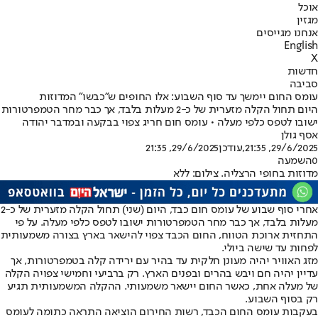
אוכל
מגזין
אנחנו מגייסים
English
X
חדשות
סביבה
עומס החום יימשך עד סוף השבוע: אלו החופים ש"כבשו" המדוזות
היום תחול הקלה מזערית של כ-2 מעלות בלבד, אך כבר מחר הטמפרטורות
ישובו לטפס כלפי מעלה • עומס חום חריג צפוי בבקעה ובמדבר יהודה
אסף גולן
29/6/2025, 21:35
,עודכן
29/6/2025, 21:35
0
השמעה
מדוזות בחופי הרצליה. צילום: ללא
אחרי סוף שבוע של עומס חום כבד, היום (שני) תחול הקלה מזערית של כ-2
מעלות בלבד, אך כבר מחר הטמפרטורות ישובו לטפס כלפי מעלה. על פי
התחזית ארוכת הטווח, החום הכבד צפוי להישאר בארץ בצורה משמעותית
לפחות עד שישה ביולי.
מזג האוויר יהיה מעונן חלקית עד בהיר עם ירידה קלה בטמפרטורות, אך
עדיין יהיה חם ויבש בהרים ובפנים הארץ. רק ברביעי וחמישי צפויה הקלה
של מעלה אחת, כאשר החום יישאר משמעותי. ההקלה המשמעותית תגיע
רק בסוף השבוע.
בעקבות עומס החום הכבד, רשות החירום הוציאה התראה כתומה לעומס