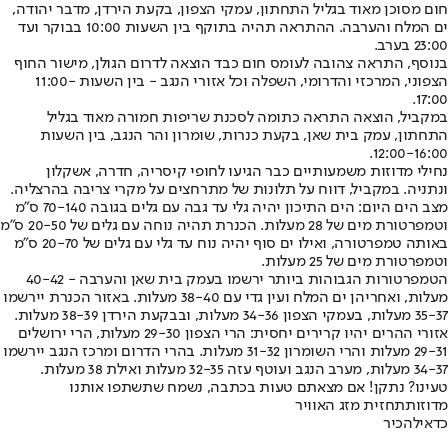
חום מסוכן מאוד בגליל התחתון, עמקי הצפון, בקעת הירדן, מדבר יהודה,
ים המלח והערבה. ההתראה תהיה בתוקף בין השעות 10:00 בבוקר ועד
23:00 בערב.
בנוסף, התראה צהובה לעומס חום כבד הוצאה לדרום הגולן, מישור החוף
הצפוני, המרכזי והדרומי, השפלה וכל אזורי הנגב - בין השעות 11:00-
17:00.
במקביל, הוצאה התראה כתומה לסכנת שריפות חמורה מאוד בגליל
התחתון, עמק בית שאן, בקעת כנרות, שומרון והר הנגב, בין השעות
12:00-16:00.
נחילי מדוזות משמעותיים כבר הגיעו לחופי קיסריה, חדרה, אשקלון
ונתניה. במקביל, דווח על תלונות של מתרחצים על מקרי צריבה בהרצליה.
מצב הים היום: הים התיכון יהיה גלי עד גבה עם גלים בגובה 70-140 ס"מ
וטמפרטורת מים של 28 מעלות. הכנרת תהיה נוחה עם גלים של 20-50 ס"מ
באותה טמפרטורה, ואילו ים סוף יהיה נוח עד גלי עם גלים של 20-70 ס"מ
וטמפרטורת מים של 25 מעלות.
הטמפרטורות הגבוהות ביותר ירשמו בעמק בית שאן והערבה - 40-42
מעלות, ואחריהן ים המלח ועין גדי עם 38-40 מעלות. באזור הכנרת יירשמו
35-37 מעלות, בעמקי הצפון 34-36 מעלות, ובבקעת הירדן 38-39 מעלות.
אזורי ההרים יהיו קרירים יחסית: הרי הצפון 29-30 מעלות, הרי ירושלים
29-31 מעלות והרי השומרון 31-32 מעלות. בהרי הדרום ומרכז הנגב יירשמו
34-37 מעלות, מערב הנגב ועוטף עזה 32-35 מעלות ואילת 38 מעלות.
טעינו? נתקן! אם מצאתם טעות בכתבה, נשמח שתשתפו אותנו
מדוזות
תחזית מזג האוויר
כדאי
להכיר