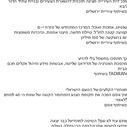
מנכ"לית העירייה מציגה תוכנית להשארת הצעירים ובניית עתיד הדור
הבא
בשיתוף עיריית ירושלים
שופינג, אמנות ואוכל: המרכז המתחדש של מזרח י-ם
קפיצה קטנה לחו"ל: טיילת חדשה, מיצגי אמנות, וכיכרות משופצות
בהשקעה של 100 מיליון ₪
בשיתוף עיריית ירושלים
כך תחסכו בחשמל בלי להזיע
מהפכת האנרגיה של תדיראן: שליטה, אבטחת מידע וניהול אקלים חכם
בבית
בשיתוף TADIRAN
מאחורי הקלעים של הטעם הישראלי
איך אסם הפכה את תקופת הצנע והמחסור הקשה של שנות ה-40 למותג
לאומי?
בשיתוף אסם
אתם עוד לא שם? הטיסה למונדיאל כבר יצאה
יונדאי לוקחת אתכם לבמה הכי גדולה בעולם