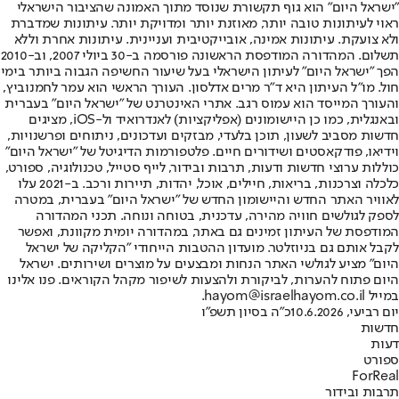
"ישראל היום" הוא גוף תקשורת שנוסד מתוך האמונה שהציבור הישראלי
ראוי לעיתונות טובה יותר, מאוזנת יותר ומדויקת יותר. עיתונות שמדברת
ולא צועקת. עיתונות אמינה, אובייקטיבית ועניינית. עיתונות אחרת וללא
תשלום. המהדורה המודפסת הראשונה פורסמה ב-30 ביולי 2007, וב-2010
הפך "ישראל היום" לעיתון הישראלי בעל שיעור החשיפה הגבוה ביותר בימי
חול. מו"ל העיתון היא ד"ר מרים אדלסון. העורך הראשי הוא עמר לחמנוביץ,
והעורך המייסד הוא עמוס רגב. אתרי האינטרנט של "ישראל היום" בעברית
ובאנגלית, כמו כן היישומונים (אפליקציות) לאנדרואיד ול-iOS, מציגים
חדשות מסביב לשעון, תוכן בלעדי, מבזקים ועדכונים, ניתוחים ופרשנויות,
וידיאו, פודקאסטים ושידורים חיים. פלטפורמות הדיגיטל של "ישראל היום"
כוללות ערוצי חדשות ודעות, תרבות ובידור, לייף סטייל, טכנולוגיה, ספורט,
כלכלה וצרכנות, בריאות, חיילים, אוכל, יהדות, תיירות ורכב. ב-2021 עלו
לאוויר האתר החדש והיישומון החדש של "ישראל היום" בעברית, במטרה
לספק לגולשים חוויה מהירה, עדכנית, בטוחה ונוחה. תכני המהדורה
המודפסת של העיתון זמינים גם באתר, במהדורה יומית מקוונת, ואפשר
לקבל אותם גם בניוזלטר. מועדון ההטבות הייחודי "הקליקה של ישראל
היום" מציע לגולשי האתר הנחות ומבצעים על מוצרים ושירותים. ישראל
היום פתוח להערות, לביקורת ולהצעות לשיפור מקהל הקוראים. פנו אלינו
במייל hayom@israelhayom.co.il.
יום רביעי, 10.6.2026
כ"ה בסיון תשפ"ו
חדשות
דעות
ספורט
ForReal
תרבות ובידור