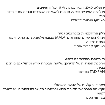
ירושלים 2040: העיר נערכת ל- 1.5 מליון תושבים
מנכ"לית העירייה מציגה תוכנית להשארת הצעירים ובניית עתיד הדור
הבא
בשיתוף עיריית ירושלים
חלון ההזדמנויות בכפר גנים נסגר
קבוצת אלמוג מציגה את פרויקט MALA: מגדלי הפרימיום האחרונים
בפתח תקווה
בשיתוף קבוצת אלמוג
כך תחסכו בחשמל בלי להזיע
מהפכת האנרגיה של תדיראן: שליטה, אבטחת מידע וניהול אקלים חכם
בבית
בשיתוף TADIRAN
מאחורי הקלעים של הטעם הישראלי
איך אסם הפכה את תקופת הצנע והמחסור הקשה של שנות ה-40 למותג
לאומי?
בשיתוף אסם