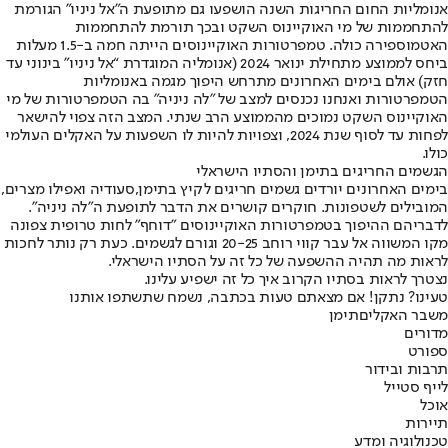
אנומליות החום החריגות השנה הושפעו גם מתופעת ה״אל ניניו״ הגורמת
להתחממות של מי האוקיינוס השקט ובכך תורמת להתחממות
האטמוספירה כולה. טמפרטורות האוקיינוסים הייתה חמה ב-1.5 מעלות
ביחס לממוצע מתחילת ינואר 2024 (אנומליה המוגדרת “אל ניניו״ בינוני עד
חזק) אולם בימים האחרונים מתרחש היפוך מגמה באנומליות
הטמפרטורות ואנחנו נכנסים למצב של ״לה ניניה״ בה הטמפרטורות של מי
האוקיינוס השקט נמוכים מהממוצע הרב שנתי. המצב הזה צפוי להישאר
לפחות עד לסוף שנת 2024, וצפויות להיות לו השפעות על האקלים העולמי
כולו.
הגשמים החריגים בתימן והסתיו הישראלי
בימים האחרונים יורדים גשמים חריגים לקיץ בתימן,
סעודיה ואפילו מצרים,
המובילים לשטפונות. חוקרים קושרים את הדבר לתופעת ה"לה ניניה".
לדבריהם ההיפוך בטמפרטורות האוקיינוסים ״דוחף״ לחות טרופית צפונה
מקו המשווה אל עבר קווי רוחב 20-25 וגורם לגשמים. כעת רק נותר לחכות
לראות מה תהיה ההשפעה של כל זה על הסתיו הישראלי.
נצטרך לראות בסתיו הקרוב איך כל זה ישפיע עלינו.
טעינו? נתקן! אם מצאתם טעות בכתבה, נשמח שתשתפו אותנו
משבר האקלים
תימן
מדורים
ספורט
תרבות ובידור
לייף סטייל
אוכל
תיירות
טכנולוגיה ומדע