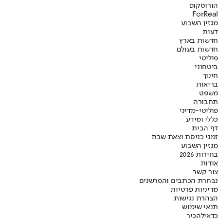
הורוסקופ
ForReal
מגזין השבוע
דעות
חדשות בארץ
חדשות בעולם
פוליטי
ביטחוני
חינוך
בריאות
משפט
תחבורה
פוליטי-מדיני
כללי ומידע
דף הבית
זמני כניסת וצאת שבת
מגזין השבוע
בחירות 2026
אודות
צור קשר
נבחרת הכתבים והפרשנים
מדיניות פרטיות
הצהרת נגישות
תנאי שימוש
כדאי
להכיר