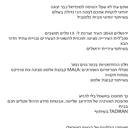
אתם עוד לא שם? הטיסה למונדיאל כבר יצאה
יונדאי לוקחת אתכם לבמה הכי גדולה בעולם
בשיתוף יונדאי מבית כלמוביל
ירושלים 2040: העיר נערכת ל- 1.5 מליון תושבים
מנכ"לית העירייה מציגה תוכנית להשארת הצעירים ובניית עתיד הדור
הבא
בשיתוף עיריית ירושלים
חלון ההזדמנויות בכפר גנים נסגר
קבוצת אלמוג מציגה את פרויקט MALA: מגדלי הפרימיום האחרונים
בפתח תקווה
בשיתוף קבוצת אלמוג
כך תחסכו בחשמל בלי להזיע
מהפכת האנרגיה של תדיראן: שליטה, אבטחת מידע וניהול אקלים חכם
בבית
בשיתוף TADIRAN
מאחורי הקלעים של הטעם הישראלי