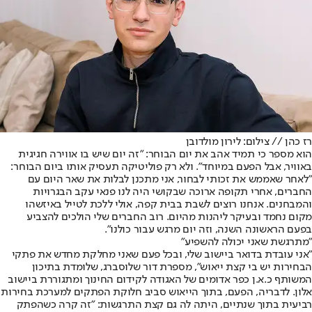
רז כהן // צילום: לירון מולדובן
הוא מספר כי תמיד אהב את יום הבוחר: "זה יום שיש בו אווירה חגיגית
באוויר, אבל הפעם במיוחד". ולא רק פוליטיקה תעסיק אותו ביום הבוחר:
"לאחר שאממש את זכותי לבחור, אני מתכנן לבלות את שאר היום עם
החברים, אחרי תקופה ארוכה שבקושי היה לנו פנאי עקב הבגרויות
והמבחנים. אנחנו רוצים לשבת בבית קפה, אולי ללכת לטייל באיזשהו
מקום נחמד ובעיקר ליהנות מהיום. רוב החברים שלי הולכים להצביע
בפעם הראשונה השנה, וזה יום מרגש עבור כולנו".
"מתרגשת שאני יכולה להשפיע"
"אני עובדת בדואר ביישוב שלי, ובכל פעם שאני מחלקת מחדש את פתקי
הבחירות יש בי קצת ייאוש", מספרת דור שלוסברג, שלומדת בתיכון
המשותף כ.א.ן כפר אדומים של האגודה לקידום החינוך ומתגוררת ביישוב
אלון. לדבריה, הפעם, בתוך הייאוש סביב חלוקת הפתקים למערכת בחירות
רביעית בתוך שנתיים, היתה לה גם קצת התרגשות: "זה קרה כשהפתק