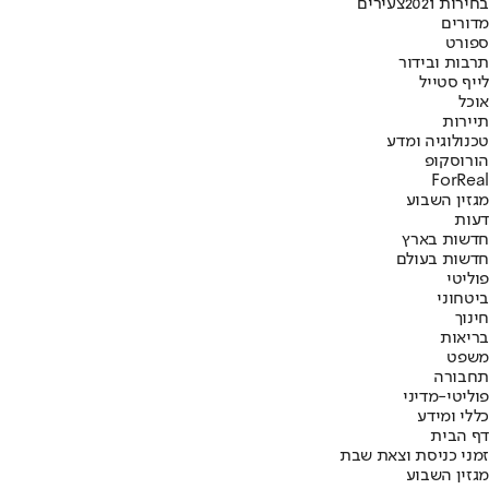
בחירות 2021
צעירים
מדורים
ספורט
תרבות ובידור
לייף סטייל
אוכל
תיירות
טכנולוגיה ומדע
הורוסקופ
ForReal
מגזין השבוע
דעות
חדשות בארץ
חדשות בעולם
פוליטי
ביטחוני
חינוך
בריאות
משפט
תחבורה
פוליטי-מדיני
כללי ומידע
דף הבית
זמני כניסת וצאת שבת
מגזין השבוע