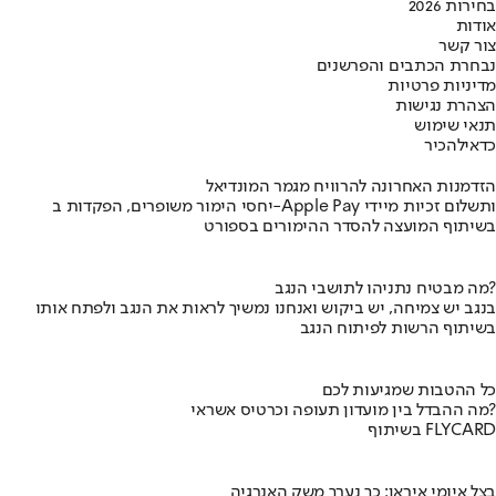
בחירות 2026
אודות
צור קשר
נבחרת הכתבים והפרשנים
מדיניות פרטיות
הצהרת נגישות
תנאי שימוש
כדאי
להכיר
הזדמנות האחרונה להרוויח מגמר המונדיאל
יחסי הימור משופרים, הפקדות ב-Apple Pay ותשלום זכיות מיידי
בשיתוף המועצה להסדר ההימורים בספורט
מה מבטיח נתניהו לתושבי הנגב?
בנגב יש צמיחה, יש ביקוש ואנחנו נמשיך לראות את הנגב ולפתח אותו
בשיתוף הרשות לפיתוח הנגב
כל ההטבות שמגיעות לכם
מה ההבדל בין מועדון תעופה וכרטיס אשראי?
בשיתוף FLYCARD
בצל איומי איראן: כך נערך משק האנרגיה