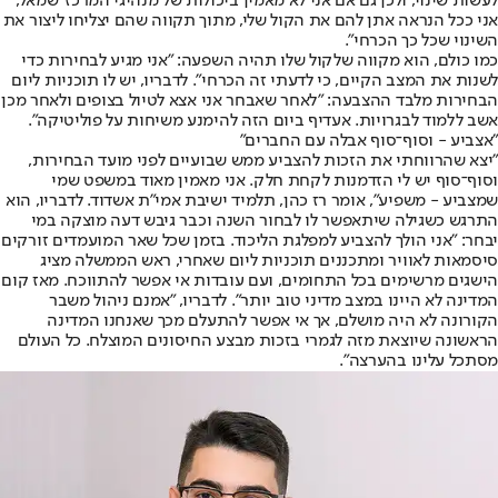
לעשות שינוי, ולכן גם אם אני לא מאמין ביכולות של מנהיגי המרכז־שמאל,
אני ככל הנראה אתן להם את הקול שלי, מתוך תקווה שהם יצליחו ליצור את
השינוי שכל כך הכרחי".
כמו כולם, הוא מקווה שלקול שלו תהיה השפעה: "אני מגיע לבחירות כדי
לשנות את המצב הקיים, כי לדעתי זה הכרחי". לדבריו, יש לו תוכניות ליום
הבחירות מלבד ההצבעה: "לאחר שאבחר אני אצא לטיול בצופים ולאחר מכן
אשב ללמוד לבגרויות. אעדיף ביום הזה להימנע משיחות על פוליטיקה".
"אצביע - וסוף־סוף אבלה עם החברים"
"יצא שהרווחתי את הזכות להצביע ממש שבועיים לפני מועד הבחירות,
וסוף־סוף יש לי הזדמנות לקחת חלק. אני מאמין מאוד במשפט שמי
שמצביע - משפיע", אומר רז כהן, תלמיד ישיבת אמי"ת אשדוד. לדבריו, הוא
התרגש כשגילה שיתאפשר לו לבחור השנה וכבר גיבש דעה מוצקה במי
יבחר: "אני הולך להצביע למפלגת הליכוד. בזמן שכל שאר המועמדים זורקים
סיסמאות לאוויר ומתכננים תוכניות ליום שאחרי, ראש הממשלה מציג
הישגים מרשימים בכל התחומים, ועם עובדות אי אפשר להתווכח. מאז קום
המדינה לא היינו במצב מדיני טוב יותר". לדבריו, "אמנם ניהול משבר
הקורונה לא היה מושלם, אך אי אפשר להתעלם מכך שאנחנו המדינה
הראשונה שיוצאת מזה לגמרי בזכות מבצע החיסונים המוצלח. כל העולם
מסתכל עלינו בהערצה".