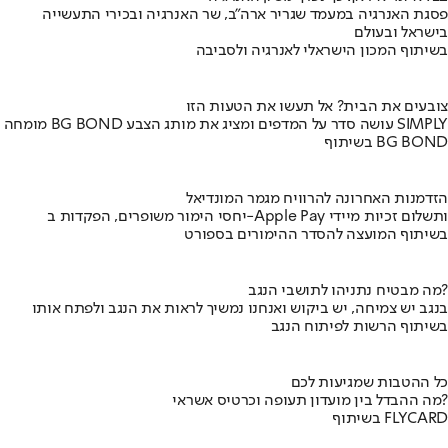
פסגת האנרגיה במעמד שגריר ארה"ב, שר האנרגיה ובכירי התעשייה
בישראל ובעולם
בשיתוף המכון הישראלי לאנרגיה ולסביבה
צובעים את הבית? אל תעשו את הטעות הזו
מומחה BG BOND עושה סדר על המדפים ומציג את מותג הצבע SIMPLY
בשיתוף BG BOND
הזדמנות האחרונה להרוויח מגמר המונדיאל
יחסי הימור משופרים, הפקדות ב-Apple Pay ותשלום זכיות מיידי
בשיתוף המועצה להסדר ההימורים בספורט
מה מבטיח נתניהו לתושבי הנגב?
בנגב יש צמיחה, יש ביקוש ואנחנו נמשיך לראות את הנגב ולפתח אותו
בשיתוף הרשות לפיתוח הנגב
כל ההטבות שמגיעות לכם
מה ההבדל בין מועדון תעופה וכרטיס אשראי?
בשיתוף FLYCARD