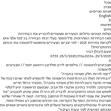
אוכל
מגזין
אנחנו מגייסים
English
X
חדשות
חינוך
קולות קטנים-גדולים: הצעירים שעשויים להכריע את הבחירות
מאז הבחירות האחרונות, גדל מספר בעלי זכות הבחירה בכ־102 אלף איש
לקראת בחירות 2021 • למי יצביעו הצעירים שיממשו לראשונה את זכותם
הדמוקרטית?
נועם (דבול) דביר
23/3/2021, 02:04
,עודכן
23/3/2021, 07:53
0
מצביעים לראשונה // צילומים: לירון מולדובן ויהושע יוסף // מצביעים
לראשונה
"רוצה להיות חלק משינוי בחברה"
"הבחירות האלו הן ההזדמנות הראשונה שלי להשפיע לאחר שנים רבות של
צפייה מהצד ורצון להיות חלק משינוי בחברה", מסביר כרמל חריש
פיקרסקי, תלמיד בתיכון אנקורי תל אביב, שבפעם הראשונה יגיע לקלפי
לממש את זכותו הדמוקרטית. לדבריו, לא היה לו ספק שיגיע להצביע: "אני
מחשיב את עצמי לאזרח שאכפת לו מהמצב במדינה. קשה לי שאחרי שלוש
מערכות בחירות, נוסף על הקורונה, אני מרגיש שהמצב רע ואפילו מאוד.
מרגיש לי שהפוליטיקאים בישראל פועלים לפי אינטרסים אישיים ושמים את
טובתם האישית לפני טובת הציבור".