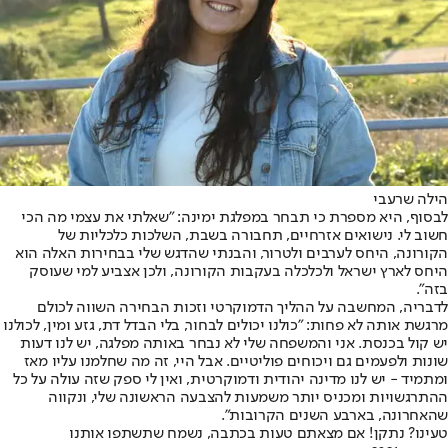
הילה שרעבי
לבסוף, היא מספרת כי תבחר במפלגת ימינה: "שאלתי את עצמי מה הכי
חשוב לי. נישואים אזרחיים, תחבורה בשבת, השלכות כלכליות של
הקורונה, היחס לערבים ולטרור, והבנתי שהדגש שלי בבחירות האלה הוא
היחס לארץ ישראל ולכלכלה בעקבות הקורונה, ולכן אצביע למי שעוסק
בזה".
לדבריה, המחשבה על ההליך הדמוקרטי וזכות הבחירה השווה לכולם
מרגשת אותה לא פחות: "כולנו יכולים לבחור, בלי הבדל דת, גזע ומין, לכולנו
יש קול בכנסת. אני והמשפחה שלי לא נבחר באותה מפלגה, יש לנו דעות
שונות ולפעמים גם ויכוחים פוליטיים. אבל היי, זה מה שחלמנו עליו מאז
ומתמיד - יש לנו מדינה יהודית ודמוקרטית, ואין לי ספק שזה עולה על כל
ההתרגשויות ומכניס יותר משמעות להצבעה הראשונה שלי, ונקווה
שהאחרונה, בארבע השנים הקרובות".
טעינו? נתקן! אם מצאתם טעות בכתבה, נשמח שתשתפו אותנו