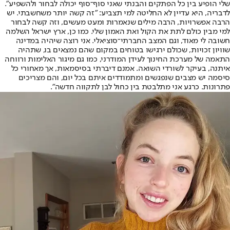
שלי הופיע בין כל הפתקים והבנתי שאני סוף־סוף יכולה לבחור ולהשפיע".
לדבריה, היא עדיין לא החליטה למי תצביע: "זה קשה יותר משחשבתי. יש
הרבה אפשרויות, הרבה מילים שנאמרות ומעט מעשים, וזה קשה לבחור
למי מבין כולם לתת את הקול ואת האמון שלי. כמו כן, ארץ ישראל השלמה
חשובה לי מאוד, וגם המצב החברתי־סוציאלי. אני רוצה שיהיה במדינה
שוויון זכויות, שכולם ירגישו בטוחים במקום שהם נמצאים בו, שתהיה
התאמה של מערכת החינוך לעידן המודרני, כמו גם מיגור האלימות ורווחה
איתנה, בעיקר לשורדי השואה. אמנם דיברתי בסיסמאות, אך מאחורי כל
סיסמה יש מצבים שנפגשים ומתמודדים איתם בכל יום, והם מצריכים
פתרונות. כרגע אני מתלבטת בין כחול לבן לתקווה חדשה".