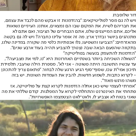
דור שלוסברג
ויש לה גם מסר לפוליטיקאים: "בהזדמנות זו אבקש מהם לכבד את עצמם,
את חבריהם לשיח, את המקום שבו הם נמצאים, אותנו. העיניים נשואות
אליכם, אתם המייצגים שלנו, אתם הנבחרים של הציבור, ואם אתם לא
מתנהגים ביושר ובדרך ארץ, מה זה אומר עלינו כחברה? ויש לה גם בקשה
מהאזרחים: "הצביעו והשפיעו, גלו אכפתיות כלפי מה שקורה במדינה שלנו,
בתקווה שהפעם הבאה שבה נצטרך להצביע תהיה בעוד ארבע שנים".
"הזדמנות להתעמק בנעשה בפוליטיקה"
"השאלה השכיחה ביותר בשנתיים האחרונות היא "נו, למי את מצביעה?",
עד עכשיו התשובה היתה פשוטה - אני לא", מספרת הילה שרעבי, תלמידת
תיכון אמי"ת עכו, שסוף־סוף הגיע הרגע שלה לבחור. "פתאום צריך להתכונן
- לקרוא כתבות, לשמוע חדשות, להבין את העמדות השונות. יש בזה
משהו מרגש מאוד".
"אמרתי לעצמי שיש כאן אחלה הזדמנות לקרוא קצת על פוליטיקה, אז
פתחתי את האינטרנט והתחלתי לקרוא על המפלגות. קודם שללתי את מה
שאני בטוח לא אצביע לו, ולאט־לאט הצטמצמו האפשרויות".