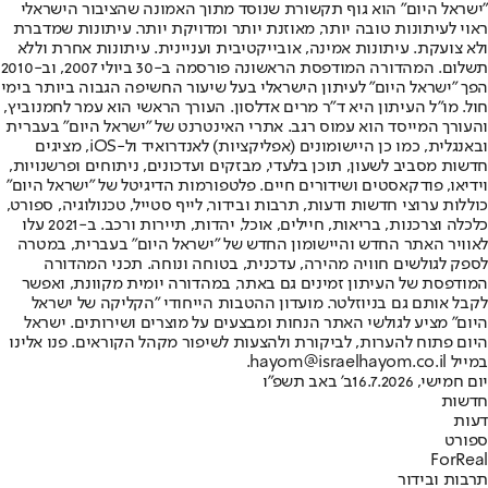
"ישראל היום" הוא גוף תקשורת שנוסד מתוך האמונה שהציבור הישראלי
ראוי לעיתונות טובה יותר, מאוזנת יותר ומדויקת יותר. עיתונות שמדברת
ולא צועקת. עיתונות אמינה, אובייקטיבית ועניינית. עיתונות אחרת וללא
תשלום. המהדורה המודפסת הראשונה פורסמה ב-30 ביולי 2007, וב-2010
הפך "ישראל היום" לעיתון הישראלי בעל שיעור החשיפה הגבוה ביותר בימי
חול. מו"ל העיתון היא ד"ר מרים אדלסון. העורך הראשי הוא עמר לחמנוביץ,
והעורך המייסד הוא עמוס רגב. אתרי האינטרנט של "ישראל היום" בעברית
ובאנגלית, כמו כן היישומונים (אפליקציות) לאנדרואיד ול-iOS, מציגים
חדשות מסביב לשעון, תוכן בלעדי, מבזקים ועדכונים, ניתוחים ופרשנויות,
וידיאו, פודקאסטים ושידורים חיים. פלטפורמות הדיגיטל של "ישראל היום"
כוללות ערוצי חדשות ודעות, תרבות ובידור, לייף סטייל, טכנולוגיה, ספורט,
כלכלה וצרכנות, בריאות, חיילים, אוכל, יהדות, תיירות ורכב. ב-2021 עלו
לאוויר האתר החדש והיישומון החדש של "ישראל היום" בעברית, במטרה
לספק לגולשים חוויה מהירה, עדכנית, בטוחה ונוחה. תכני המהדורה
המודפסת של העיתון זמינים גם באתר, במהדורה יומית מקוונת, ואפשר
לקבל אותם גם בניוזלטר. מועדון ההטבות הייחודי "הקליקה של ישראל
היום" מציע לגולשי האתר הנחות ומבצעים על מוצרים ושירותים. ישראל
היום פתוח להערות, לביקורת ולהצעות לשיפור מקהל הקוראים. פנו אלינו
במייל hayom@israelhayom.co.il.
יום חמישי, 16.7.2026
ב' באב תשפ"ו
חדשות
דעות
ספורט
ForReal
תרבות ובידור