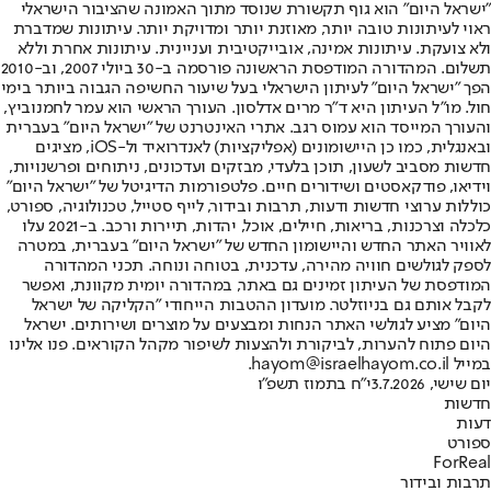
"ישראל היום" הוא גוף תקשורת שנוסד מתוך האמונה שהציבור הישראלי
ראוי לעיתונות טובה יותר, מאוזנת יותר ומדויקת יותר. עיתונות שמדברת
ולא צועקת. עיתונות אמינה, אובייקטיבית ועניינית. עיתונות אחרת וללא
תשלום. המהדורה המודפסת הראשונה פורסמה ב-30 ביולי 2007, וב-2010
הפך "ישראל היום" לעיתון הישראלי בעל שיעור החשיפה הגבוה ביותר בימי
חול. מו"ל העיתון היא ד"ר מרים אדלסון. העורך הראשי הוא עמר לחמנוביץ,
והעורך המייסד הוא עמוס רגב. אתרי האינטרנט של "ישראל היום" בעברית
ובאנגלית, כמו כן היישומונים (אפליקציות) לאנדרואיד ול-iOS, מציגים
חדשות מסביב לשעון, תוכן בלעדי, מבזקים ועדכונים, ניתוחים ופרשנויות,
וידיאו, פודקאסטים ושידורים חיים. פלטפורמות הדיגיטל של "ישראל היום"
כוללות ערוצי חדשות ודעות, תרבות ובידור, לייף סטייל, טכנולוגיה, ספורט,
כלכלה וצרכנות, בריאות, חיילים, אוכל, יהדות, תיירות ורכב. ב-2021 עלו
לאוויר האתר החדש והיישומון החדש של "ישראל היום" בעברית, במטרה
לספק לגולשים חוויה מהירה, עדכנית, בטוחה ונוחה. תכני המהדורה
המודפסת של העיתון זמינים גם באתר, במהדורה יומית מקוונת, ואפשר
לקבל אותם גם בניוזלטר. מועדון ההטבות הייחודי "הקליקה של ישראל
היום" מציע לגולשי האתר הנחות ומבצעים על מוצרים ושירותים. ישראל
היום פתוח להערות, לביקורת ולהצעות לשיפור מקהל הקוראים. פנו אלינו
במייל hayom@israelhayom.co.il.
יום שישי, 3.7.2026
י"ח בתמוז תשפ"ו
חדשות
דעות
ספורט
ForReal
תרבות ובידור