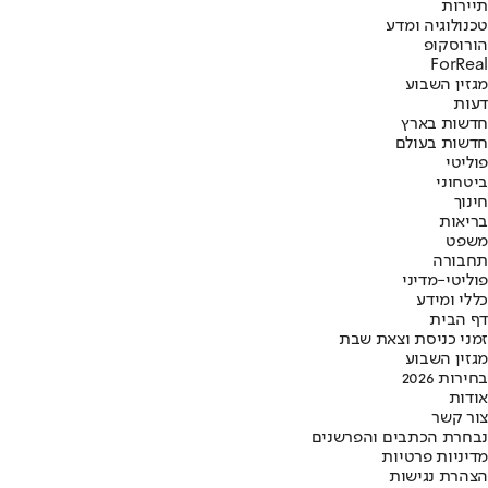
תיירות
טכנולוגיה ומדע
הורוסקופ
ForReal
מגזין השבוע
דעות
חדשות בארץ
חדשות בעולם
פוליטי
ביטחוני
חינוך
בריאות
משפט
תחבורה
פוליטי-מדיני
כללי ומידע
דף הבית
זמני כניסת וצאת שבת
מגזין השבוע
בחירות 2026
אודות
צור קשר
נבחרת הכתבים והפרשנים
מדיניות פרטיות
הצהרת נגישות