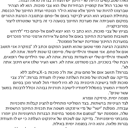
מאלו שמבקשים להיות שרי חינוך יש תעודת בגרות מלאה ובמה.
מי שכבר החל את קמפיין הבחירות שלו הוא צבי סוכות. הוא לא הצהיר
שברצונו להיות שר חינוך אלא שהוא היו"ר הנוכחי ועדת החינוך של הכנסת.
בתחילת השבוע הוא הגיע לביקור באום אל-פחם ובתגובה הנהגת ההורים
במקום השביתה את מערכת החינוך בטענה כי זה ביקור שמטרתו ליצור
בפרובוקציה.
בציוץ של צבי סוכות, הוא כתב כי הוא יוצא לאום אל-פחם כדי "לדרוש
תשובות ממערכת החינוך באום אל פחם על אירוח ארגוני טרור מוכרזים
במערכת החינוך שמדינת ישראל מממנת".
התגובה הגיעה ממי שטען שהוא תושב המקום וכתב לו: "במקרה אני תושב
אום אל פחם. אני ואשתי והילדים שלי, סיימנו 12 שנות לימוד. אתה לא.
לאשתי והילדים שלי יש תעודות בגרות. אתה לא. שני הילדים שלי רופאים,
הבת שלי בטכניון, הבן סטודנט. אתה לא. ראש העיר שלנו איש חינוך. אתה
לא".
בגרות? תושב אום אל פחם עוק. את ח"כ סוכות ב-X,צילום: ללא
בדיקה עם לשכתו של סוכות העלתה שאין לו תעודת בגרות: "ח"כ צבי
סוכות למד בישיבה תיכונית בה לא היו לימודי חול. לאחר מכן בסיום
לימודיו המשיך במסלול לימודיו לישיבה תורנית גבוהה וכולל לרבנות במשך
עשר שנים".
מגמה ימית, פיזיקה וגמרא
לצד הציניות ברשתות, בצד הפוליטי מתחילים להציג קבלות ותוכניות
עבודה. מפלגת "ישר" של גדי איזנקוט חשפה את תכנית החינוך הרשמית
שלה, ומסמנת יעד "נצמצם את מספר בחינות הבגרות החיצוניות והן יומרו
במבחני מיומנויות". בדיקה עם לשכתו של איזנקוט העלתה כי יש לו תעודת
בגרות מלאה, והוא היה במגמה ימית באילת.