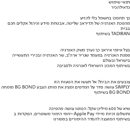
תנאי שימוש
כדאי
להכיר
כך תחסכו בחשמל בלי להזיע
מהפכת האנרגיה של תדיראן: שליטה, אבטחת מידע וניהול אקלים חכם
בבית
בשיתוף TADIRAN
בצל איומי איראן: כך נערך משק האנרגיה
פסגת האנרגיה במעמד שגריר ארה"ב, שר האנרגיה ובכירי התעשייה
בישראל ובעולם
בשיתוף המכון הישראלי לאנרגיה ולסביבה
צובעים את הבית? אל תעשו את הטעות הזו
מומחה BG BOND עושה סדר על המדפים ומציג את מותג הצבע SIMPLY
בשיתוף BG BOND
שיא של 600 מיליון שקל: הטוטו עושה מהפיכה
יחסי הימור משופרים, הפקדות ב-Apple Pay ותשלום זכיות מיידי
בשיתוף המועצה להסדר ההימורים בספורט