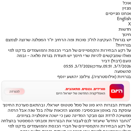
אוכל
מגזין
אנחנו מגייסים
English
X
חדשות
חינוך
יש בגרות? העקיצה לח"כ סוכות ומה הרחיב יו"ר המפלגה שרוצה לצמצם
בגרויות?
על רקע הבחירות והקמפיינים של חברי הכנסת והמועמדים בדקנו למי
מאלו שמבקשים להיות שרי חינוך יש תעודת בגרות מלאה - ובמה
נועם (דבול) דביר
3/7/2026, 05:51
,עודכן
3/7/2026, 05:55
0
השמעה
בגרויות (אילוסטרציה). צילום: יהושע יוסף
תעודת הבגרות היא סוג של סמל סטטוס ישראלי, ובהתאם מערכת החינוך
עוסקת בה באופן אובססיבי. ממוצע הזכאות עולה בכל שנה אבל הרמה
ממשיכה לרדת וגם מבקר המדינה טען כי ישנה אינפלציה בציונים.
"החבר החדש" שיעזור לכם לעבור את הבגרויות ומבחני הסמסטר בהצלחה
על רקע הבחירות והקמפיינים של חברי הכנסת והמועמדים בדקנו למי