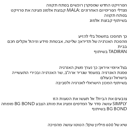
הפרויקט החדש שמסקרן רוכשים בפתח תקווה
קבוצת אלמוג מציגה את פרויקט MALA: מגדלי הפרימיום האחרונים
בפתח תקווה
בשיתוף קבוצת אלמוג
כך תחסכו בחשמל בלי להזיע
מהפכת האנרגיה של תדיראן: שליטה, אבטחת מידע וניהול אקלים חכם
בבית
בשיתוף TADIRAN
בצל איומי איראן: כך נערך משק האנרגיה
פסגת האנרגיה במעמד שגריר ארה"ב, שר האנרגיה ובכירי התעשייה
בישראל ובעולם
בשיתוף המכון הישראלי לאנרגיה ולסביבה
צובעים את הבית? אל תעשו את הטעות הזו
מומחה BG BOND עושה סדר על המדפים ומציג את מותג הצבע SIMPLY
בשיתוף BG BOND
שיא של 600 מיליון שקל: הטוטו עושה מהפיכה