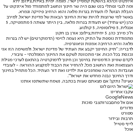
איזנקוט וכהנא בהשקת קמפיין ישר!. מגמה ימית באילת,צילום: ללא
ומה לגבי נפתלי בנט שגם היה שר חינוך ונחשב למתמודד מול איזנקוט על
הובלת הגוש? לו תעודת בגרות מלאה והוא הרחיב פיזיקה וגמרא.
באשר למי שרוצות להיות שרות החינוך הבאות של מדינת ישראל, למירב
כהן (יש עתיד) יש תעודת בגרות מלאה, בין היתר עשתה 5 מתמטיקה, 5
אנגלית, 5 פילוסופיה, 5 קולנוע.
ח"כ מירב כהן. 5 יחידות,צילום: אורן בן חקון
מתמודדת נוספת על התיק היא נעמה לזימי (הדמוקרטים) יש לה בגרות
מלאה והיא הרחיבה אמנות וגיאוגרפיה.
לדבריה: "תיק החינוך יקבע את העתיד של מדינת ישראל, ולמשימה הזו אני
נכנסת בכל הכוח. אני מתכוונת לשקם את החינוך הממלכתי - ציבורי,
לקדם שוויון הזדמנויות בחינוך וכן חינוך לדמוקרטיה בהתאם לערכי מגילת
העצמאות ואת החשוב מכל, להחזיר את הכבוד למקצוע ההוראה - לעובדי
ועובדות ההוראה שמחנכים את ילדינו ואת דור העתיד. הכל מתחיל בחינוך
ודרך החינוך נבנה מחדש את ישראל".
טעינו? נתקן! אם מצאתם טעות בכתבה, נשמח שתשתפו אותנו
עקבו אחרינו
G
o
o
g
l
e
News
אום אל פחם
בגרות
צבי סוכות
מדורים
ספורט
תרבות ובידור
לייף סטייל
אוכל