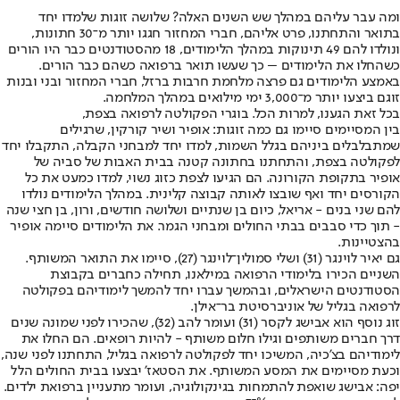
ומה עבר עליהם במהלך שש השנים האלה? שלושה זוגות שלמדו יחד
בתואר והתחתנו, פרט אליהם, חברי המחזור חגגו יותר מ־30 חתונות,
ונולדו להם 49 תינוקות במהלך הלימודים, 18 מהסטודנטים כבר היו הורים
כשהחלו את הלימודים – כך שעשו תואר ברפואה כשהם כבר הורים.
באמצע הלימודים גם פרצה מלחמת חרבות ברזל, חברי המחזור ובני ובנות
זוגם ביצעו יותר מ־3,000 ימי מילואים במהלך המלחמה.
בכל זאת הגענו, למרות הכל. בוגרי הפקולטה לרפואה בצפת,
בין המסיימים סיימו גם כמה זוגות: אופיר ושיר קורקין, שרגילים
שמתבלבלים ביניהם בגלל השמות, למדו יחד למבחני הקבלה, התקבלו יחד
לפקולטה בצפת, והתחתנו בחתונה קטנה בבית האבות של סביה של
אופיר בתקופת הקורונה. הם הגיעו לצפת כזוג נשוי, למדו כמעט את כל
הקורסים יחד ואף שובצו לאותה קבוצה קלינית. במהלך הלימודים נולדו
להם שני בנים - אריאל, כיום בן שנתיים ושלושה חודשים, ורון, בן חצי שנה
- תוך כדי סבבים בבתי החולים ומבחני הגמר. את הלימודים סיימה אופיר
בהצטיינות.
גם יאיר לוינגר (31) ושלי סמולין־לוינגר (27), סיימו את התואר המשותף.
השניים הכירו בלימודי הרפואה במילאנו, תחילה כחברים בקבוצת
הסטודנטים הישראלים, ובהמשך עברו יחד להמשך לימודיהם בפקולטה
לרפואה בגליל של אוניברסיטת בר־אילן.
זוג נוסף הוא אבישג לקסר (31) ועומר להב (32), שהכירו לפני שמונה שנים
דרך חברים משותפים וגילו חלום משותף - להיות רופאים. הם החלו את
לימודיהם בצ'כיה, המשיכו יחד לפקולטה לרפואה בגליל, התחתנו לפני שנה,
וכעת מסיימים את המסע המשותף. את הסטאז' יבצעו בבית החולים הלל
יפה: אבישג שואפת להתמחות בגינקולוגיה, ועומר מתעניין ברפואת ילדים.