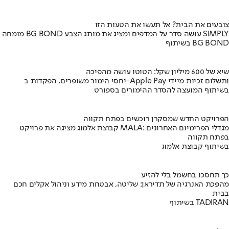
צובעים את הבית? אל תעשו את הטעות הזו
מומחה BG BOND עושה סדר על המדפים ומציג את מותג הצבע SIMPLY
בשיתוף BG BOND
שיא של 600 מיליון שקל: הטוטו עושה מהפיכה
יחסי הימור משופרים, הפקדות ב-Apple Pay ותשלום זכיות מיידי
בשיתוף המועצה להסדר ההימורים בספורט
הפרויקט החדש שמסקרן רוכשים בפתח תקווה
קבוצת אלמוג מציגה את פרויקט MALA: מגדלי הפרימיום האחרונים
בפתח תקווה
בשיתוף קבוצת אלמוג
כך תחסכו בחשמל בלי להזיע
מהפכת האנרגיה של תדיראן: שליטה, אבטחת מידע וניהול אקלים חכם
בבית
בשיתוף TADIRAN