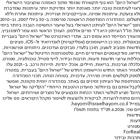
"ישראל היום" הוא גוף תקשורת שנוסד מתוך האמונה שהציבור הישראלי
ראוי לעיתונות טובה יותר, מאוזנת יותר ומדויקת יותר. עיתונות שמדברת
ולא צועקת. עיתונות אמינה, אובייקטיבית ועניינית. עיתונות אחרת וללא
תשלום. המהדורה המודפסת הראשונה פורסמה ב-30 ביולי 2007, וב-2010
הפך "ישראל היום" לעיתון הישראלי בעל שיעור החשיפה הגבוה ביותר בימי
חול. מו"ל העיתון היא ד"ר מרים אדלסון. העורך הראשי הוא עמר לחמנוביץ,
והעורך המייסד הוא עמוס רגב. אתרי האינטרנט של "ישראל היום" בעברית
ובאנגלית, כמו כן היישומונים (אפליקציות) לאנדרואיד ול-iOS, מציגים
חדשות מסביב לשעון, תוכן בלעדי, מבזקים ועדכונים, ניתוחים ופרשנויות,
וידיאו, פודקאסטים ושידורים חיים. פלטפורמות הדיגיטל של "ישראל היום"
כוללות ערוצי חדשות ודעות, תרבות ובידור, לייף סטייל, טכנולוגיה, ספורט,
כלכלה וצרכנות, בריאות, חיילים, אוכל, יהדות, תיירות ורכב. ב-2021 עלו
לאוויר האתר החדש והיישומון החדש של "ישראל היום" בעברית, במטרה
לספק לגולשים חוויה מהירה, עדכנית, בטוחה ונוחה. תכני המהדורה
המודפסת של העיתון זמינים גם באתר, במהדורה יומית מקוונת, ואפשר
לקבל אותם גם בניוזלטר. מועדון ההטבות הייחודי "הקליקה של ישראל
היום" מציע לגולשי האתר הנחות ומבצעים על מוצרים ושירותים. ישראל
היום פתוח להערות, לביקורת ולהצעות לשיפור מקהל הקוראים. פנו אלינו
במייל hayom@israelhayom.co.il.
יום שני, 29.6.2026
י"ד בתמוז תשפ"ו
חדשות
דעות
ספורט
ForReal
תרבות ובידור