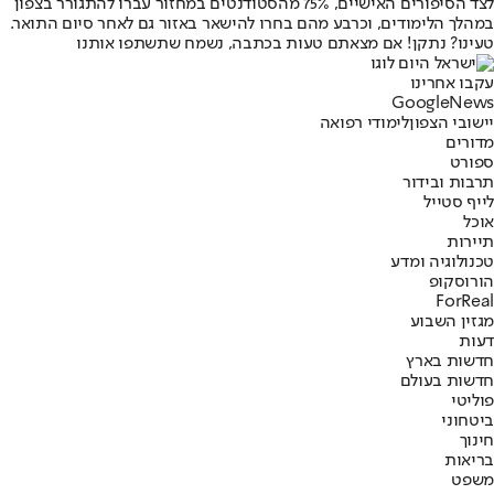
לצד הסיפורים האישיים, 75% מהסטודנטים במחזור עברו להתגורר בצפון
במהלך הלימודים, וכרבע מהם בחרו להישאר באזור גם לאחר סיום התואר.
טעינו? נתקן! אם מצאתם טעות בכתבה, נשמח שתשתפו אותנו
עקבו אחרינו
G
o
o
g
l
e
News
יישובי הצפון
לימודי רפואה
מדורים
ספורט
תרבות ובידור
לייף סטייל
אוכל
תיירות
טכנולוגיה ומדע
הורוסקופ
ForReal
מגזין השבוע
דעות
חדשות בארץ
חדשות בעולם
פוליטי
ביטחוני
חינוך
בריאות
משפט