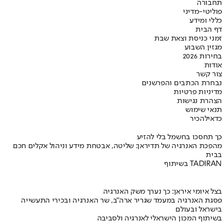
תחבורה
פוליטי-מדיני
כללי ומידע
דף הבית
זמני כניסת וצאת שבת
מגזין השבוע
בחירות 2026
אודות
צור קשר
נבחרת הכתבים והפרשנים
מדיניות פרטיות
הצהרת נגישות
תנאי שימוש
כדאי
להכיר
כך תחסכו בחשמל בלי להזיע
מהפכת האנרגיה של תדיראן: שליטה, אבטחת מידע וניהול אקלים חכם
בבית
בשיתוף TADIRAN
בצל איומי איראן: כך נערך משק האנרגיה
פסגת האנרגיה במעמד שגריר ארה"ב, שר האנרגיה ובכירי התעשייה
בישראל ובעולם
בשיתוף המכון הישראלי לאנרגיה ולסביבה