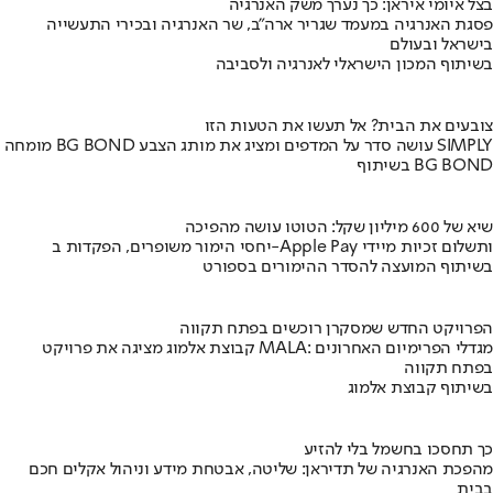
בצל איומי איראן: כך נערך משק האנרגיה
פסגת האנרגיה במעמד שגריר ארה"ב, שר האנרגיה ובכירי התעשייה
בישראל ובעולם
בשיתוף המכון הישראלי לאנרגיה ולסביבה
צובעים את הבית? אל תעשו את הטעות הזו
מומחה BG BOND עושה סדר על המדפים ומציג את מותג הצבע SIMPLY
בשיתוף BG BOND
שיא של 600 מיליון שקל: הטוטו עושה מהפיכה
יחסי הימור משופרים, הפקדות ב-Apple Pay ותשלום זכיות מיידי
בשיתוף המועצה להסדר ההימורים בספורט
הפרויקט החדש שמסקרן רוכשים בפתח תקווה
קבוצת אלמוג מציגה את פרויקט MALA: מגדלי הפרימיום האחרונים
בפתח תקווה
בשיתוף קבוצת אלמוג
כך תחסכו בחשמל בלי להזיע
מהפכת האנרגיה של תדיראן: שליטה, אבטחת מידע וניהול אקלים חכם
בבית