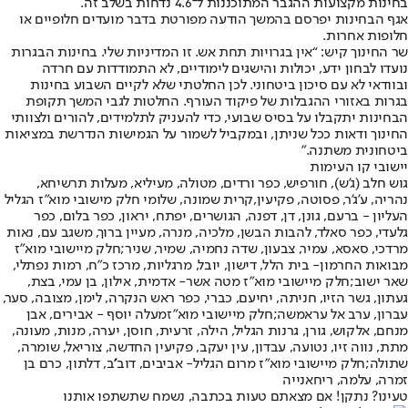
בחינות מקצועות ההגבר המתוכננות ל־4.6 נדחות בשלב זה.
אגף הבחינות יפרסם בהמשך הודעה מפורטת בדבר מועדים חלופיים או
חלופות אחרות.
שר החינוך קיש: “אין בגרויות תחת אש. זו המדיניות שלי. בחינות הבגרות
נועדו לבחון ידע, יכולות והישגים לימודיים, לא התמודדות עם חרדה
ובוודאי לא עם סיכון ביטחוני. לכן החלטתי שלא לקיים השבוע בחינות
בגרות באזורי ההגבלות של פיקוד העורף. החלטות לגבי המשך תקופת
הבחינות יתקבלו על בסיס שבועי, כדי להעניק לתלמידים, להורים ולצוותי
החינוך ודאות ככל שניתן, ובמקביל לשמור על הגמישות הנדרשת במציאות
ביטחונית משתנה.”
יישובי קו העימות
גוש חלב (ג'ש), חורפיש, כפר ורדים, מטולה, מעיליא, מעלות תרשיחא,
נהריה, ע'ג'ר, פסוטה, פקיעין,קרית שמונה, שלומי חלק מישובי מוא"ז הגליל
העליון - ברעם, גונן, דן, דפנה, הגושרים, יפתח, יראון, כפר בלום, כפר
גלעדי, כפר סאלד, להבות הבשן, מלכיה, מנרה, מעיין ברוך, משגב עם, נאות
מרדכי, סאסא, עמיר, צבעון, שדה נחמיה, שמיר, שניר;
חלק מיישובי מוא"ז
מבואות החרמון
- בית הלל, דישון, יובל, מרגליות, מרכז כ"ח, רמות נפתלי,
שאר ישוב;
חלק מיישובי מוא"ז מטה אשר
- אדמית, אילון, בן עמי, בצת,
געתון, גשר הזיו, חניתה, יחיעם, כברי, כפר ראש הנקרה, לימן, מצובה, סער,
עברון, ערב אל עראמשה;
חלק מיישובי מוא"ז
מעלה יוסף - אבירים, אבן
מנחם, אלקוש, גורן, גרנות הגליל, הילה, זרעית, חוסן, יערה, מנות, מעונה,
מתת, נווה זיו, נטועה, עבדון, עין יעקב, פקיעין החדשה, צוריאל, שומרה,
שתולה;
חלק מיישובי מוא"ז מרום הגליל
- אביבים, דוב''ב, דלתון, כרם בן
זמרה, עלמה, ריחאנייה
טעינו? נתקן! אם מצאתם טעות בכתבה, נשמח שתשתפו אותנו