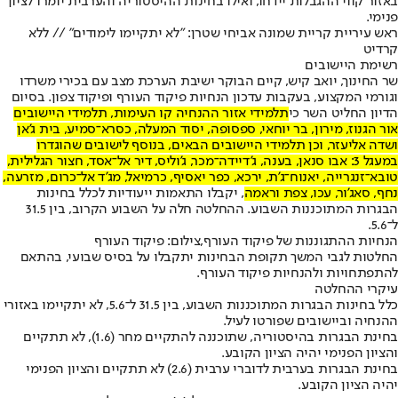
באזור קווי ההגבלות יידחו, ואילו בחינות ההיסטוריה והערבית יומרו לציון
פנימי.
ראש עיריית קריית שמונה אביחי שטרן: "לא יתקיימו לימודים" // ללא
קרדיט
רשימת היישובים
שר החינוך, יואב קיש, קיים הבוקר ישיבת הערכת מצב עם בכירי משרדו
וגורמי המקצוע, בעקבות עדכון הנחיות פיקוד העורף ופיקוד צפון. בסיום
הדיון החליט השר כי
תלמידי אזור ההנחיה קו העימות, תלמידי היישובים
אור הגנוז, מירון, בר יוחאי, ספסופה, יסוד המעלה, כסרא־סמיע, בית ג’אן
ושדה אליעזר, וכן תלמידי היישובים הבאים, בנוסף לישובים שהוגדרו
במעגל 3: אבו סנאן, בענה, ג’דיידה־מכר, ג’וליס, דיר אל־אסד, חצור הגלילית,
טובא־זנגרייה, יאנוח־ג’ת, ירכא, כפר יאסיף, כרמיאל, מג’ד אל־כרום, מזרעה,
נחף, סאג’ור, עכו, צפת וראמה
, יקבלו התאמות ייעודיות לכלל בחינות
הבגרות המתוכננות השבוע. ההחלטה חלה על השבוע הקרוב, בין 31.5
ל־5.6.
הנחיות ההתגוננות של פיקוד העורף,צילום: פיקוד העורף
החלטות לגבי המשך תקופת הבחינות יתקבלו על בסיס שבועי, בהתאם
להתפתחויות ולהנחיות פיקוד העורף.
עיקרי ההחלטה
כלל בחינות הבגרות המתוכננות השבוע, בין 31.5 ל־5.6, לא יתקיימו באזורי
ההנחיה וביישובים שפורטו לעיל.
בחינת הבגרות בהיסטוריה, שתוכננה להתקיים מחר (1.6), לא תתקיים
והציון הפנימי יהיה הציון הקובע.
בחינת הבגרות בערבית לדוברי ערבית (2.6) לא תתקיים והציון הפנימי
יהיה הציון הקובע.