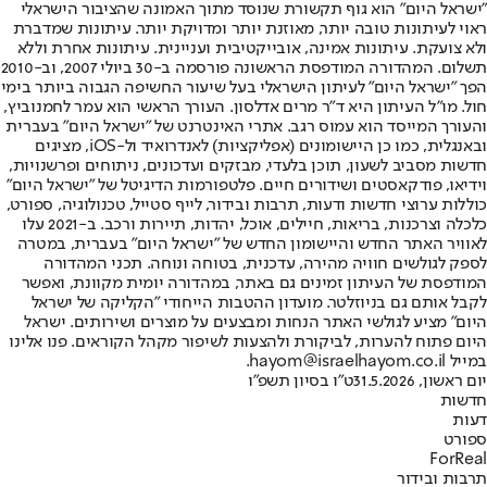
"ישראל היום" הוא גוף תקשורת שנוסד מתוך האמונה שהציבור הישראלי
ראוי לעיתונות טובה יותר, מאוזנת יותר ומדויקת יותר. עיתונות שמדברת
ולא צועקת. עיתונות אמינה, אובייקטיבית ועניינית. עיתונות אחרת וללא
תשלום. המהדורה המודפסת הראשונה פורסמה ב-30 ביולי 2007, וב-2010
הפך "ישראל היום" לעיתון הישראלי בעל שיעור החשיפה הגבוה ביותר בימי
חול. מו"ל העיתון היא ד"ר מרים אדלסון. העורך הראשי הוא עמר לחמנוביץ,
והעורך המייסד הוא עמוס רגב. אתרי האינטרנט של "ישראל היום" בעברית
ובאנגלית, כמו כן היישומונים (אפליקציות) לאנדרואיד ול-iOS, מציגים
חדשות מסביב לשעון, תוכן בלעדי, מבזקים ועדכונים, ניתוחים ופרשנויות,
וידיאו, פודקאסטים ושידורים חיים. פלטפורמות הדיגיטל של "ישראל היום"
כוללות ערוצי חדשות ודעות, תרבות ובידור, לייף סטייל, טכנולוגיה, ספורט,
כלכלה וצרכנות, בריאות, חיילים, אוכל, יהדות, תיירות ורכב. ב-2021 עלו
לאוויר האתר החדש והיישומון החדש של "ישראל היום" בעברית, במטרה
לספק לגולשים חוויה מהירה, עדכנית, בטוחה ונוחה. תכני המהדורה
המודפסת של העיתון זמינים גם באתר, במהדורה יומית מקוונת, ואפשר
לקבל אותם גם בניוזלטר. מועדון ההטבות הייחודי "הקליקה של ישראל
היום" מציע לגולשי האתר הנחות ומבצעים על מוצרים ושירותים. ישראל
היום פתוח להערות, לביקורת ולהצעות לשיפור מקהל הקוראים. פנו אלינו
במייל hayom@israelhayom.co.il.
יום ראשון, 31.5.2026
ט"ו בסיון תשפ"ו
חדשות
דעות
ספורט
ForReal
תרבות ובידור