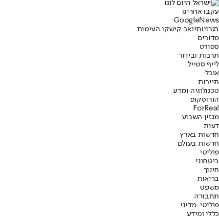
עקבו אחרינו
G
o
o
g
l
e
News
בגרויות
יואב קיש
קו העימות
מדורים
ספורט
תרבות ובידור
לייף סטייל
אוכל
תיירות
טכנולוגיה ומדע
הורוסקופ
ForReal
מגזין השבוע
דעות
חדשות בארץ
חדשות בעולם
פוליטי
ביטחוני
חינוך
בריאות
משפט
תחבורה
פוליטי-מדיני
כללי ומידע