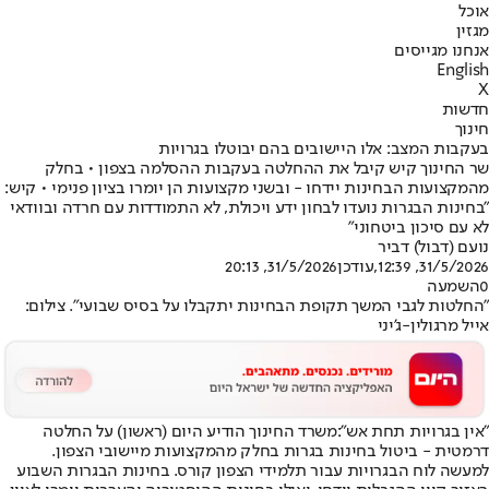
אוכל
מגזין
אנחנו מגייסים
English
X
חדשות
חינוך
בעקבות המצב: אלו היישובים בהם יבוטלו בגרויות
שר החינוך קיש קיבל את ההחלטה בעקבות ההסלמה בצפון • בחלק
מהמקצועות הבחינות יידחו - ובשני מקצועות הן יומרו בציון פנימי • קיש:
"בחינות הבגרות נועדו לבחון ידע ויכולת, לא התמודדות עם חרדה ובוודאי
לא עם סיכון ביטחוני"
נועם (דבול) דביר
31/5/2026, 12:39
,עודכן
31/5/2026, 20:13
0
השמעה
"החלטות לגבי המשך תקופת הבחינות יתקבלו על בסיס שבועי". צילום:
אייל מרגולין-ג'יני
"אין בגרויות תחת אש":
משרד החינוך הודיע היום (ראשון) על החלטה
דרמטית - ביטול בחינות בגרות בחלק מהמקצועות מיישובי הצפון.
למעשה לוח הבגרויות עבור תלמידי הצפון קורס. בחינות הבגרות השבוע