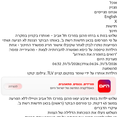
אוכל
מגזין
אנחנו מגייסים
English
X
חדשות
חינוך
שלוש בנות 4 ברחו מהגן במרכז תל אביב - ואותרו בקניון במקרה
על פי הפרסום בכאן חדשות רשת ב', באותו הבוקר הגננת לא הגיעה ושתי
הסייעות נותרו לבדן לאחר שקיבלו אישור חריג ממשרד החינוך • אחת
הילדות טיפסה על כיסא ואפשרה לחברותיה לצאת • מהעירייה נמסר:
"רואים בחומרה את האירוע"
מערכת היום
31/5/2026, 06:24
,עודכן
31/5/2026, 06:32
0
השמעה
הילדות אותרו על ידי שומר במקום.קניון TLV. צילום: קוקו
שלוש ילדות בנות ארבע יצאו מהגן במרכז תל אביב וטיילו ללא הפרעה
במשך 45 דקות. כך פורסם הבוקר (ראשון) בכאן חדשות רשת ב'.
עיקרי הדברים
השלוש ניצלו את הנוכחות הדלילה של הצוות