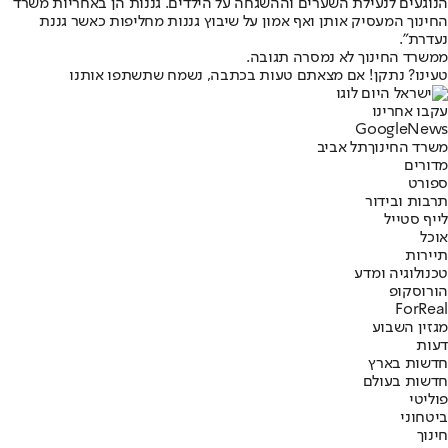
הנוגעים לנעילת השערים וההשגחה על הילדים. גננות הן באחריות משרד
החינוך המעסיק אותן ואף אמון על שיבוץ גננות מחליפות כאשר גננת
נעדרת".
ממשרד החינוך לא נמסרה תגובה.
טעינו? נתקן! אם מצאתם טעות בכתבה, נשמח שתשתפו אותנו
עקבו אחרינו
G
o
o
g
l
e
News
משרד החינוך
תל אביב
מדורים
ספורט
תרבות ובידור
לייף סטייל
אוכל
תיירות
טכנולוגיה ומדע
הורוסקופ
ForReal
מגזין השבוע
דעות
חדשות בארץ
חדשות בעולם
פוליטי
ביטחוני
חינוך