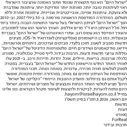
"ישראל היום" הוא גוף תקשורת שנוסד מתוך האמונה שהציבור הישראלי
ראוי לעיתונות טובה יותר, מאוזנת יותר ומדויקת יותר. עיתונות שמדברת
ולא צועקת. עיתונות אמינה, אובייקטיבית ועניינית. עיתונות אחרת וללא
תשלום. המהדורה המודפסת הראשונה פורסמה ב-30 ביולי 2007, וב-2010
הפך "ישראל היום" לעיתון הישראלי בעל שיעור החשיפה הגבוה ביותר בימי
חול. מו"ל העיתון היא ד"ר מרים אדלסון. העורך הראשי הוא עמר לחמנוביץ,
והעורך המייסד הוא עמוס רגב. אתרי האינטרנט של "ישראל היום" בעברית
ובאנגלית, כמו כן היישומונים (אפליקציות) לאנדרואיד ול-iOS, מציגים
חדשות מסביב לשעון, תוכן בלעדי, מבזקים ועדכונים, ניתוחים ופרשנויות,
וידיאו, פודקאסטים ושידורים חיים. פלטפורמות הדיגיטל של "ישראל היום"
כוללות ערוצי חדשות ודעות, תרבות ובידור, לייף סטייל, טכנולוגיה, ספורט,
כלכלה וצרכנות, בריאות, חיילים, אוכל, יהדות, תיירות ורכב. ב-2021 עלו
לאוויר האתר החדש והיישומון החדש של "ישראל היום" בעברית, במטרה
לספק לגולשים חוויה מהירה, עדכנית, בטוחה ונוחה. תכני המהדורה
המודפסת של העיתון זמינים גם באתר, במהדורה יומית מקוונת, ואפשר
לקבל אותם גם בניוזלטר. מועדון ההטבות הייחודי "הקליקה של ישראל
היום" מציע לגולשי האתר הנחות ומבצעים על מוצרים ושירותים. ישראל
היום פתוח להערות, לביקורת ולהצעות לשיפור מקהל הקוראים. פנו אלינו
במייל hayom@israelhayom.co.il.
יום ראשון, 31.5.2026
ט"ו בסיון תשפ"ו
חדשות
דעות
ספורט
ForReal
תרבות ובידור