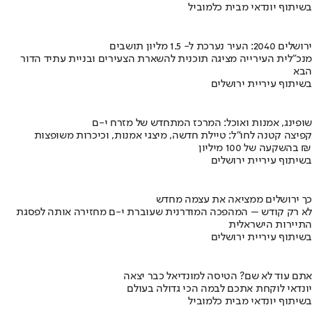
בשיתוף יונדאי מבית כלמוביל
ירושלים 2040: העיר נערכת ל- 1.5 מליון תושבים
מנכ"לית העירייה מציגה תוכנית להשארת הצעירים ובניית עתיד הדור
הבא
בשיתוף עיריית ירושלים
שופינג, אמנות ואוכל: המרכז המתחדש של מזרח י-ם
קפיצה קטנה לחו"ל: טיילת חדשה, מיצגי אמנות, וכיכרות משופצות
בהשקעה של 100 מיליון ₪
בשיתוף עיריית ירושלים
כך ירושלים ממציאה את עצמה מחדש
לא רק קודש – המהפכה המודרנית שעוברת י-ם מחזירה אותה לפסגת
התיירות הישראלית
בשיתוף עיריית ירושלים
אתם עוד לא שם? הטיסה למונדיאל כבר יצאה
יונדאי לוקחת אתכם לבמה הכי גדולה בעולם
בשיתוף יונדאי מבית כלמוביל