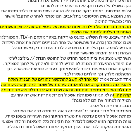
הן הלכו לקניון סמוך, שם זוהתה על ידי השומר אחת הבנות
בגן, כשגילו על היעדרותן, לא הודיעו מיידית להורים
על פי הפרסום, באותו בוקר הגננת לא הגיעה ושתי סייעות בלבד פתחו את
הגן, הנמצא בשוק הסיטונאי בתל אביב. הגן נפתח לאחר שהתקבל אישור
חריג ממשרד החינוך.
תוכנית הבריחה של הילדות: אחת טיפסה על כיסא והגיעה ללחצן והשתיים
האחרות הצליחו לפתוח את השער.
לאחר שיצאו, טיילו השלוש כמעט 45 דקות באזור מתחם ה-TLV, הסמוך לגן
ושבו אחת מהן גרה, עד שהשומר של אחד הבניינים זיהה את אחת הילדות
והודיע לאימה. בגן הילדים הבחינו שהילדות נעדרות רק כאשר מנהל
הצהרון הגיע והבחין שהשער פתוח.
השר קיש מציג את בית הספר החדש של החופש הגדול // צילום: לע"מ
עם היוודע ההיעדרות הצוות לא הודיע להורים ולא לחץ על לחצן המצוקה.
במקום, אחת הסייעות הלכה לחפש אותן, בעוד שהסייעת שנשארה בגן
התעלפה מלחץ וכך הילדים נשארו לבד.
אחד האבות אמר: "
אף אחד לא חשב להתקשר להורים של הבנות האלה
ולהגיד מה באמת קרה. אם לא אותה עירנות של שומר הצהרון שהגיע וראה
את דלת האשכול פרוצה ופתוחה ורואה שם כיסא ליד הדלת ולא מבינים מה
קרה פה. ז
ה לא הגיוני שמנהלת אשכול חסרת אחריות אישרה יחד עם
הפיקוח לפתוח את הגן ללא גננת".
תגובת עיריית תל אביב
מעיריית תל אביב נמסר כי "העירייה רואה בחומרה רבה את האירוע.
מנהלת אשכול הגנים עדכנה את משרד החינוך ואת העירייה באופן מיידי.
צוות תחזוקה הגיע לאשכול לבדוק את תקינות כלל היציאות וחוזקו אמצעי
הבטיחות במקום. לצד זאת, נערך תחקיר לצוות האשכול וחודדו הנהלים