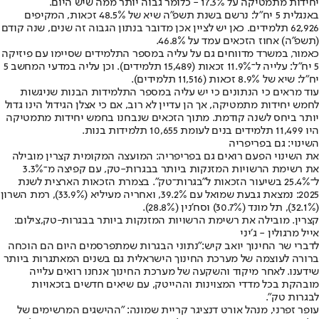
יחידות מתמטיקה על 17.3% - כלומר גבוה יותר ממה שיש היום.
באנגלית 5 יח"ל: נרשם בשנת תשפ"ה שיא של 48.5% זכאות, המקיפים
62,926 תלמידים. כאן יש לציין אכן מדובר בנתון הגבוה זה שנים, שנה קודם
(תשפ"ה) אחוז הזכאים עמד על 46.8%.
כאמור, במשרד מדווחים גם על עליה במספר התלמידים שסיימו עם פיזיקה
5 יח"ל: עלייה ל־11.9% זכאות (15,489 תלמידים). וכן עליה במדעי המחשב 5
יח"ל: שיא של 8.9% זכאות (11,516 תלמידים).
עוד מראים כי הנתונים כי יש עליה במספר התלמידות הבנות שניגשות
לחמש יחידות מתמטיקה, אך הן עדיין לא רוב, אם כי אצלן הגידול הינו גדול
יותר ביחס לשנה קודמת. מתוך הזכאים שנבחנו בחמש יחידות מתמטיקה
היו 11,499 תלמידים בנים לעומת 10,655 תלמידות בנות.
השינוי: גם בפריפריה
את השינוי הפעם רואים גם בפריפריה: המועצה המקומית קצרין מובילה
את רשימת הרשויות המזנקות ביותר בבגרות-טק, עם קפיצה מ־3.3%
ל־25.4% בשיעור הזכאות ל"בגרות־טק". בצמרת הזכאות הארצית לשנת
2025: נמצאת גבעת שמואל עם 39.2%, ואחריה מעיליא (33.9%), רמת השרון
(32.1%), תל מונד (30.7%) וסח'נין (28.8%).
קצרין. מובילה את רשימת הרשויות המזנקות ביותר בבגרות-טק,צילום:
אייל מרגולין - ג׳יני
לדברי שר החינוך יואב קיש:
"נתוני הבגרות שמתפרסמים היום הם הוכחה
ברורה לעוצמה של מערכת החינוך הישראלית גם בשנים המאתגרות ביותר
שידענו. לאחר מיקוד והשקעה של מערכת החינוך אנחנו רואים עלייה
מובהקת בכל מדדי המצוינות וההייטק, עם שיאים חדשים בזכאויות
לבגרות טק".
עופר זפרני, מנהל אורט דנציגר קריית שמונה
: "ההישגים המרשימים של