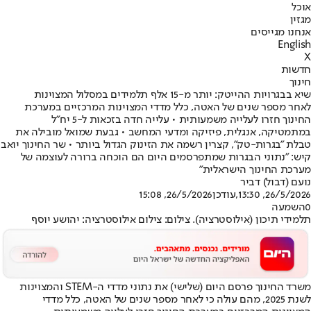
אוכל
מגזין
אנחנו מגייסים
English
X
חדשות
חינוך
שיא בבגרויות ההייטק: יותר מ-15 אלף תלמידים במסלול המצוינות
לאחר מספר שנים של האטה, כלל מדדי המצוינות המרכזיים במערכת
החינוך חזרו לעלייה משמעותית • עלייה חדה בזכאות ל-5 יח"ל
במתמטיקה, אנגלית, פיזיקה ומדעי המחשב • גבעת שמואל מובילה את
טבלת "בגרות-טק", קצרין רשמה את הזינוק הגדול ביותר • שר החינוך יואב
קיש: "נתוני הבגרות שמתפרסמים היום הם הוכחה ברורה לעוצמה של
מערכת החינוך הישראלית"
נועם (דבול) דביר
26/5/2026, 13:30
,עודכן
26/5/2026, 15:08
0
השמעה
תלמידי תיכון (אילוסטרציה). צילום: צילום אילוסטרציה: יהושע יוסף
משרד החינוך פרסם היום (שלישי) את נתוני מדדי ה-STEM והמצוינות
לשנת 2025, מהם עולה כי לאחר מספר שנים של האטה, כלל מדדי