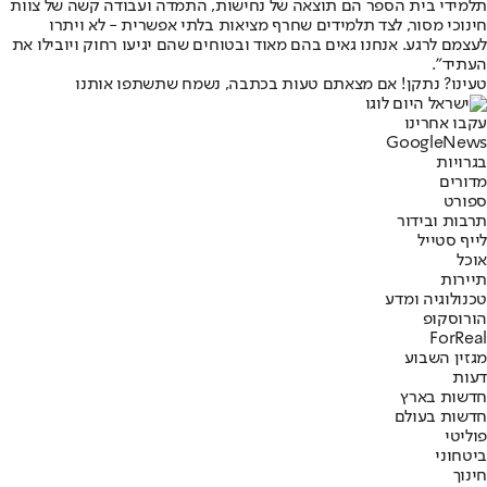
תלמידי בית הספר הם תוצאה של נחישות, התמדה ועבודה קשה של צוות
חינוכי מסור, לצד תלמידים שחרף מציאות בלתי אפשרית - לא ויתרו
לעצמם לרגע. אנחנו גאים בהם מאוד ובטוחים שהם יגיעו רחוק ויובילו את
העתיד".
טעינו? נתקן! אם מצאתם טעות בכתבה, נשמח שתשתפו אותנו
עקבו אחרינו
G
o
o
g
l
e
News
בגרויות
מדורים
ספורט
תרבות ובידור
לייף סטייל
אוכל
תיירות
טכנולוגיה ומדע
הורוסקופ
ForReal
מגזין השבוע
דעות
חדשות בארץ
חדשות בעולם
פוליטי
ביטחוני
חינוך