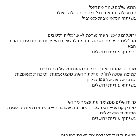
הרגע שלכם שווה מונדיאל
יונדאי לוקחת אתכם לבמה הכי גדולה בעולם
בשיתוף יונדאי מבית כלמוביל
ירושלים 2040: העיר נערכת ל- 1.5 מליון תושבים
מנכ"לית העירייה מציגה תוכנית להשארת הצעירים ובניית עתיד הדור
הבא
בשיתוף עיריית ירושלים
שופינג, אמנות ואוכל: המרכז המתחדש של מזרח י-ם
קפיצה קטנה לחו"ל: טיילת חדשה, מיצגי אמנות, וכיכרות משופצות
בהשקעה של 100 מיליון ₪
בשיתוף עיריית ירושלים
כך ירושלים ממציאה את עצמה מחדש
לא רק קודש – המהפכה המודרנית שעוברת י-ם מחזירה אותה לפסגת
התיירות הישראלית
בשיתוף עיריית ירושלים
הטעויות שיחתכו לכם את קצבת הפנסיה