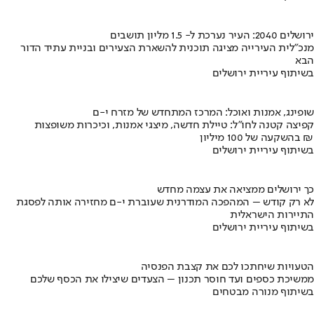
ירושלים 2040: העיר נערכת ל- 1.5 מליון תושבים
מנכ"לית העירייה מציגה תוכנית להשארת הצעירים ובניית עתיד הדור
הבא
בשיתוף עיריית ירושלים
שופינג, אמנות ואוכל: המרכז המתחדש של מזרח י-ם
קפיצה קטנה לחו"ל: טיילת חדשה, מיצגי אמנות, וכיכרות משופצות
בהשקעה של 100 מיליון ₪
בשיתוף עיריית ירושלים
כך ירושלים ממציאה את עצמה מחדש
לא רק קודש – המהפכה המודרנית שעוברת י-ם מחזירה אותה לפסגת
התיירות הישראלית
בשיתוף עיריית ירושלים
הטעויות שיחתכו לכם את קצבת הפנסיה
ממשיכת כספים ועד חוסר תכנון – הצעדים שיצילו את הכסף שלכם
בשיתוף מנורה מבטחים