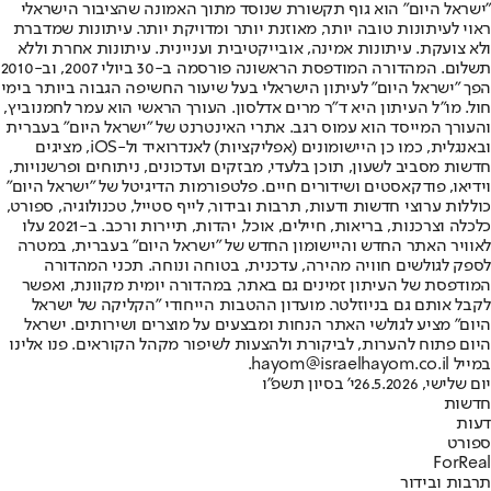
"ישראל היום" הוא גוף תקשורת שנוסד מתוך האמונה שהציבור הישראלי
ראוי לעיתונות טובה יותר, מאוזנת יותר ומדויקת יותר. עיתונות שמדברת
ולא צועקת. עיתונות אמינה, אובייקטיבית ועניינית. עיתונות אחרת וללא
תשלום. המהדורה המודפסת הראשונה פורסמה ב-30 ביולי 2007, וב-2010
הפך "ישראל היום" לעיתון הישראלי בעל שיעור החשיפה הגבוה ביותר בימי
חול. מו"ל העיתון היא ד"ר מרים אדלסון. העורך הראשי הוא עמר לחמנוביץ,
והעורך המייסד הוא עמוס רגב. אתרי האינטרנט של "ישראל היום" בעברית
ובאנגלית, כמו כן היישומונים (אפליקציות) לאנדרואיד ול-iOS, מציגים
חדשות מסביב לשעון, תוכן בלעדי, מבזקים ועדכונים, ניתוחים ופרשנויות,
וידיאו, פודקאסטים ושידורים חיים. פלטפורמות הדיגיטל של "ישראל היום"
כוללות ערוצי חדשות ודעות, תרבות ובידור, לייף סטייל, טכנולוגיה, ספורט,
כלכלה וצרכנות, בריאות, חיילים, אוכל, יהדות, תיירות ורכב. ב-2021 עלו
לאוויר האתר החדש והיישומון החדש של "ישראל היום" בעברית, במטרה
לספק לגולשים חוויה מהירה, עדכנית, בטוחה ונוחה. תכני המהדורה
המודפסת של העיתון זמינים גם באתר, במהדורה יומית מקוונת, ואפשר
לקבל אותם גם בניוזלטר. מועדון ההטבות הייחודי "הקליקה של ישראל
היום" מציע לגולשי האתר הנחות ומבצעים על מוצרים ושירותים. ישראל
היום פתוח להערות, לביקורת ולהצעות לשיפור מקהל הקוראים. פנו אלינו
במייל hayom@israelhayom.co.il.
יום שלישי, 26.5.2026
י' בסיון תשפ"ו
חדשות
דעות
ספורט
ForReal
תרבות ובידור