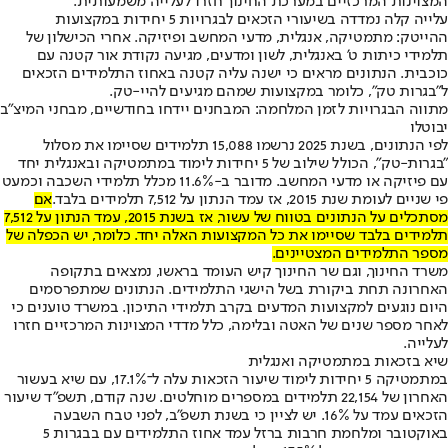
המצוינות המרכזיים במערכת החינוך חזרו לעלייה משמעותית.
עלייה קלה נמדדה בשיעורי הזכאים לבגרויות 5 יחידות במקצועות
ההייטק: מתמטיקה, אנגלית, מדעי המחשב ופיזיקה. אחרי הכישלון של
תלמידי כיתות ט' באנגלית, לשון ומדעים, מגיעה נקודת אור קטנה עם
כוכבית. הנתונים מראים כי ישנה עליה קטנה באחוז התלמידים הזכאים
ל"בגרות טק", כלומר במקצועות שמהם מגיעים להיי-טק.
מתווה הבגרויות לזמן המלחמה: המבחנים יידחו בחודשיים, מבחני המיצ"ב
יבוטלו
לפי הנתונים, בשנת 2025 נרשמו 15,088 תלמידים שסיימו את מסלול
"בגרות-טק", הכולל שילוב של 5 יחידות לימוד במתמטיקה ובאנגלית יחד
עם פיזיקה או מדעי המחשב. מדובר ב-11.6% מכלל תלמידי השכבה וכמעט
פי שניים לעומת שנת 2015, אז עמד הנתון על 7,512 תלמידים בלבד.
אם
מסתכלים על הנתונים בטווח של עשור, אז בשנת 2015, עמד הנתון על 7,512
תלמידים בלבד שסיימו את כל המקצועות האלה יחד. כלומר, יש הכפלה של
מספר התלמידים המצטיינים.
משרד החינוך, וגם שר החינוך קיש העומד בראשו, נמצאים בתקופה
האחרונה תחת ביקורת בשל הישגי התלמידים. הנתונים שמתפרסמים
היום נוגעים למקצועות המדעים בקרב תלמידי התיכון. במשרד טוענים כי
לאחר מספר שנים של האטה ובלימה, כלל מדדי המצוינות המרכזיים חזרו
לעלייה.
שיא בזכאות במתמטיקה ואנגלית
במתמטיקה 5 יחידות לימוד שיעור הזכאות עלה ל־17.1%, עם שיא בעשור
האחרון של 22,154 תלמידים במספרים מוחלטים. שנה קודם, תשפ"ד שיעור
הזכאים עמד על 16%. יש לציין כי בשנת תשפ"ב, לפני טבח השבעה
באוקטובר ומלחמת חרבות ברזל עמד אחוז התלמידים עם בבגרות 5